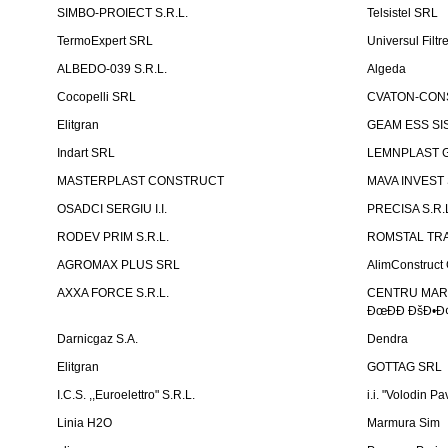
SIMBO-PROIECT S.R.L.
Telsistel SRL
TermoExpert SRL
Universul Filtr
ALBEDO-039 S.R.L.
Algeda
Cocopelli SRL
CVATON-CON
Elitgran
GEAM ESS SIS
Indart SRL
LEMNPLAST 
MASTERPLAST CONSTRUCT
MAVA INVEST
OSADCI SERGIU I.I.
PRECISA S.R.
RODEV PRIM S.R.L.
ROMSTAL TRA
AGROMAX PLUS SRL
AlimConstruct 
AXXA FORCE S.R.L.
CENTRU MARKE
ÐœÐÐ ÐšÐ•Ð¢
Darnicgaz S.A.
Dendra
Elitgran
GOTTAG SRL
I.C.S. ,,Euroelettro" S.R.L.
i.i. "Volodin Pa
Linia H2O
Marmura Sim