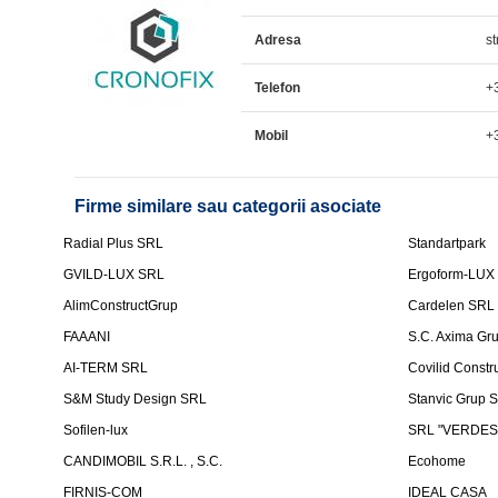
Adresa
st
Telefon
+
Mobil
+
Firme similare sau categorii asociate
Radial Plus SRL
Standartpark
GVILD-LUX SRL
Ergoform-LUX
AlimConstructGrup
Cardelen SRL
FAAANI
S.C. Axima Gr
AI-TERM SRL
Covilid Constr
S&M Study Design SRL
Stanvic Grup 
Sofilen-lux
SRL "VERDES
CANDIMOBIL S.R.L. , S.C.
Ecohome
FIRNIS-COM
IDEAL CASA