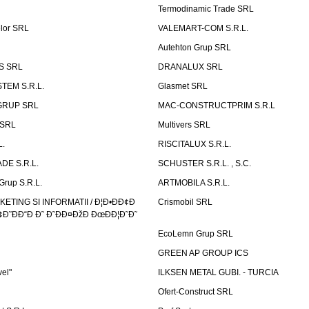
Termodinamic Trade SRL
elor SRL
VALEMART-COM S.R.L.
Autehton Grup SRL
S SRL
DRANALUX SRL
TEM S.R.L.
Glasmet SRL
GRUP SRL
MAC-CONSTRUCTPRIM S.R.L
 SRL
Multivers SRL
L.
RISCITALUX S.R.L.
DE S.R.L.
SCHUSTER S.R.L. , S.C.
Grup S.R.L.
ARTMOBILA S.R.L.
TING SI INFORMATII / Ð¦Ð•ÐÐ¢Ð
Crismobil SRL
Ð˜ÐÐ“Ð Ð˜ Ð˜ÐÐ¤ÐžÐ ÐœÐÐ¦Ð˜Ð˜
EcoLemn Grup SRL
GREEN AP GROUP ICS
vel"
ILKSEN METAL GUBI. - TURCIA
Ofert-Construct SRL