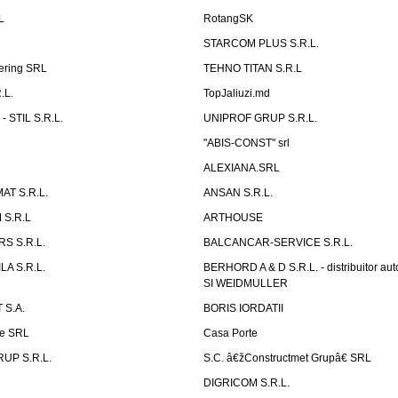
L
RotangSK
STARCOM PLUS S.R.L.
ering SRL
TEHNO TITAN S.R.L
.L.
TopJaliuzi.md
 STIL S.R.L.
UNIPROF GRUP S.R.L.
L
"ABIS-CONST" srl
ALEXIANA.SRL
AT S.R.L.
ANSAN S.R.L.
S.R.L
ARTHOUSE
S S.R.L.
BALCANCAR-SERVICE S.R.L.
LA S.R.L.
BERHORD A & D S.R.L. - distribuitor a
SI WEIDMULLER
 S.A.
BORIS IORDATII
ne SRL
Casa Porte
UP S.R.L.
S.C. â€žConstructmet Grupâ€ SRL
DIGRICOM S.R.L.