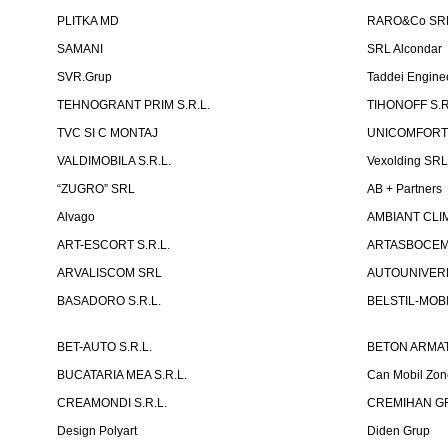
PLITKA MD
RARO&Co SR
SAMANI
SRL Alcondar
SVR.Grup
Taddei Engine
TEHNOGRANT PRIM S.R.L.
TIHONOFF S.R
TVC SI C MONTAJ
UNICOMFORT -
VALDIMOBILA S.R.L.
Vexolding SR
“ZUGRO” SRL
AB + Partners
Alvago
AMBIANT CLIM
ART-ESCORT S.R.L.
ARTASBOCEM 
ARVALISCOM SRL
AUTOUNIVERR
BASADORO S.R.L.
BELSTIL-MOBI
BET-AUTO S.R.L.
BETON ARMAT
BUCATARIA MEA S.R.L.
Can Mobil Zo
CREAMONDI S.R.L.
CREMIHAN GR
Design Polyart
Diden Grup