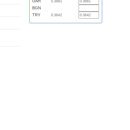
UAH
0.3881
BGN
TRY
0.3642