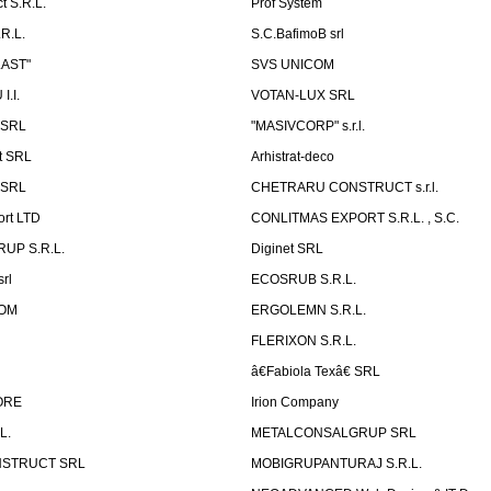
t S.R.L.
Prof System
R.L.
S.C.BafimoB srl
LAST"
SVS UNICOM
.I.
VOTAN-LUX SRL
 SRL
"MASIVCORP" s.r.l.
t SRL
Arhistrat-deco
 SRL
CHETRARU CONSTRUCT s.r.l.
ort LTD
CONLITMAS EXPORT S.R.L. , S.C.
RUP S.R.L.
Diginet SRL
rl
ECOSRUB S.R.L.
OM
ERGOLEMN S.R.L.
FLERIXON S.R.L.
â€Fabiola Texâ€ SRL
ORE
Irion Company
L.
METALCONSALGRUP SRL
NSTRUCT SRL
MOBIGRUPANTURAJ S.R.L.