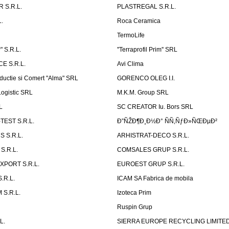
 S.R.L.
PLASTREGAL S.R.L.
.
Roca Ceramica
TermoLife
 S.R.L.
''Terraprofil Prim'' SRL
E S.R.L.
Avi Clima
ductie si Comert "Alma" SRL
GORENCO OLEG I.I.
ogistic SRL
M.K.M. Group SRL
L
SC CREATOR Iu. Bors SRL
EST S.R.L.
Ð”ÑŽÐ¶Ð¸Ð½Ð° ÑÑ‚ÑƒÐ»ÑŒÐµÐ²
 S.R.L.
ARHISTRAT-DECO S.R.L.
S.R.L.
COMSALES GRUP S.R.L.
XPORT S.R.L.
EUROEST GRUP S.R.L.
S.R.L.
ICAM SA Fabrica de mobila
 S.R.L.
Izoteca Prim
Ruspin Grup
L.
SIERRA EUROPE RECYCLING LIMITE