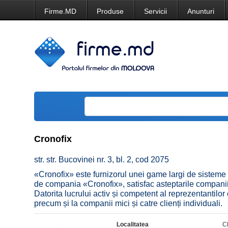
Firme.MD
Produse
Servicii
Anunturi
Cronofix
str. str. Bucovinei nr. 3, bl. 2, cod 2075
«Cronofix» este furnizorul unei game largi de sisteme d
de compania «Cronofix», satisfac asteptarile companiilo
Datorita lucrului activ și competent al reprezentantilor 
precum și la companii mici și catre clienți individuali.
Localitatea
C