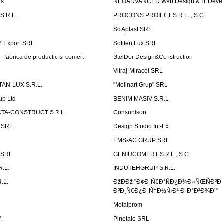
es
NEOADVANCED Web Design & IT Deve
S.R.L.
PROCONS PROIECT S.R.L. , S.C.
Sc Aplast SRL
Ÿ Export SRL
Sofilen Lux SRL
 fabrica de productie si comert
StelDor Design&Construction
Vitraj-Miracol SRL
AN-LUX S.R.L.
"Molinart Grup" SRL
up Ltd
BENIM MASIV S.R.L.
TA-CONSTRUCT S.R.L
Consunison
t SRL
Design Studio Int-Ext
EMS-AC GRUP SRL
n SRL
GENIUCOMERT S.R.L., S.C.
R.L.
INDUTEHGRUP S.R.L.
.L.
ÐžÐÐž "Ð¢Ð¸Ñ€Ð°ÑÐ¿Ð¾Ð»ÑŒÑÐºÐ
ÐºÐ¸Ñ€Ð¿Ð¸Ñ‡Ð½Ñ‹Ð¹ Ð·Ð°Ð²Ð¾Ð´"
Metalprom
M
Pinetale SRL