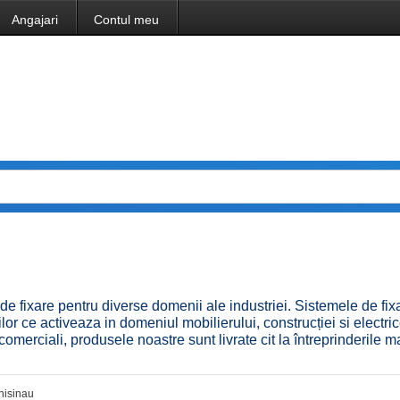
Angajari
Contul meu
e fixare pentru diverse domenii ale industriei. Sistemele de fixa
r ce activeaza in domeniul mobilierului, construcției si electric
comerciali, produsele noastre sunt livrate cit la întreprinderile ma
hisinau