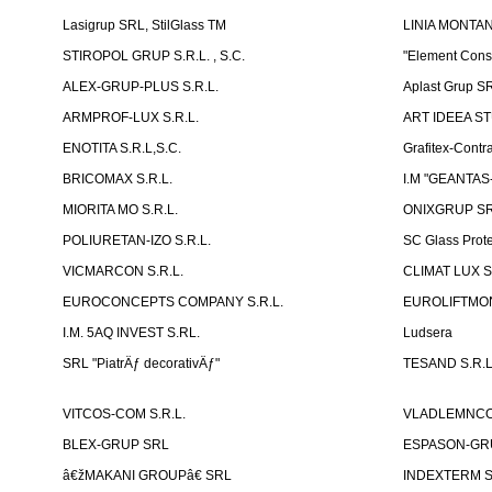
Lasigrup SRL, StilGlass TM
LINIA MONTAN
STIROPOL GRUP S.R.L. , S.C.
"Element Cons
ALEX-GRUP-PLUS S.R.L.
Aplast Grup S
ARMPROF-LUX S.R.L.
ART IDEEA ST
ENOTITA S.R.L,S.C.
Grafitex-Contr
BRICOMAX S.R.L.
I.M "GEANTA
MIORITA MO S.R.L.
ONIXGRUP S
POLIURETAN-IZO S.R.L.
SC Glass Prot
VICMARCON S.R.L.
CLIMAT LUX S
EUROCONCEPTS COMPANY S.R.L.
EUROLIFTMON
I.M. 5AQ INVEST S.RL.
Ludsera
SRL "PiatrÄƒ decorativÄƒ"
TESAND S.R.L
VITCOS-COM S.R.L.
VLADLEMNCOM
BLEX-GRUP SRL
ESPASON-GRU
â€žMAKANI GROUPâ€ SRL
INDEXTERM 