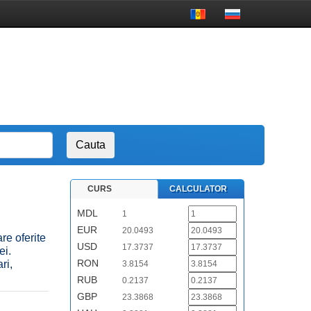
CURS
CALCULATOR
MDL
1
EUR
20.0493
re oferite
USD
17.3737
ei.
RON
ri,
3.8154
RUB
0.2137
GBP
23.3868