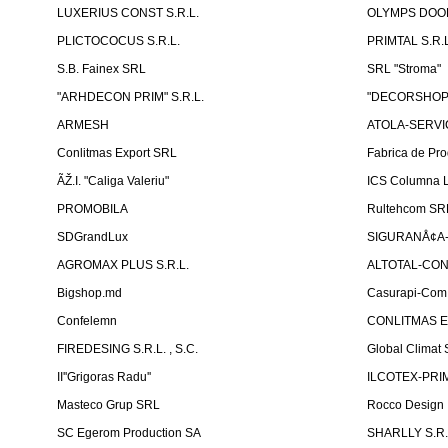
LUXERIUS CONST S.R.L.
OLYMPS DOOR
PLICTOCOCUS S.R.L.
PRIMTAL S.R.L
S.B. Fainex SRL
SRL "Stroma"
"ARHDECON PRIM" S.R.L.
"DECORSHOP"
ARMESH
ATOLA-SERVIC
Conlitmas Export SRL
Fabrica de Pro
ÃŽ.I. "Caliga Valeriu"
ICS Columna L
PROMOBILA
Rultehcom SR
SDGrandLux
SIGURANÅ¢A-T
AGROMAX PLUS S.R.L.
ALTOTAL-CONS
Bigshop.md
Casurapi-Com 
Confelemn
CONLITMAS E
FIREDESING S.R.L. , S.C.
Global Climat 
II''Grigoras Radu''
ILCOTEX-PRIM
Masteco Grup SRL
Rocco Design
SC Egerom Production SA
SHARLLY S.R.