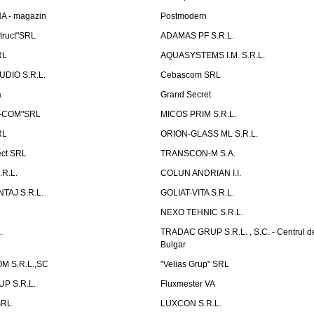
A - magazin
Postmodern
truct"SRL
ADAMAS PF S.R.L.
RL
AQUASYSTEMS I.M. S.R.L.
UDIO S.R.L.
Cebascom SRL
a
Grand Secret
S-COM"SRL
MICOS PRIM S.R.L.
RL
ORION-GLASS ML S.R.L.
ect SRL
TRANSCON-M S.A.
.R.L.
COLUN ANDRIAN I.I.
TAJ S.R.L.
GOLIAT-VITA S.R.L.
NEXO TEHNIC S.R.L.
.
TRADAC GRUP S.R.L. , S.C. - Centrul d
Bulgar
 S.R.L.,SC
"Velias Grup" SRL
P S.R.L.
Fluxmester VA
SRL
LUXCON S.R.L.