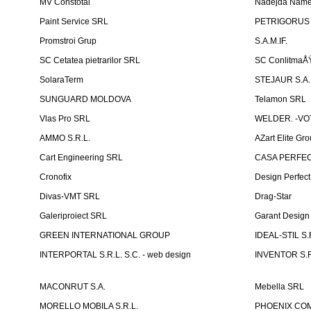
MV Constotal
Nadejda Nam
Paint Service SRL
PETRIGORUS 
Promstroi Grup
S.A.M.IF.
SC Cetatea pietrarilor SRL
SC ConlitmaÅ
SolaraTerm
STEJAUR S.A. -
SUNGUARD MOLDOVA
Telamon SRL
Vlas Pro SRL
WELDER. -VOT
AMMO S.R.L.
AZart Elite Gro
Cart Engineering SRL
CASA PERFEC
Cronofix
Design Perfec
Divas-VMT SRL
Drag-Star
Galeriproiect SRL
Garant Desig
GREEN INTERNATIONAL GROUP
IDEAL-STIL S.
INTERPORTAL S.R.L. S.C. - web design
INVENTOR S.R
MACONRUT S.A.
Mebella SRL
MORELLO MOBILA S.R.L.
PHOENIX CO