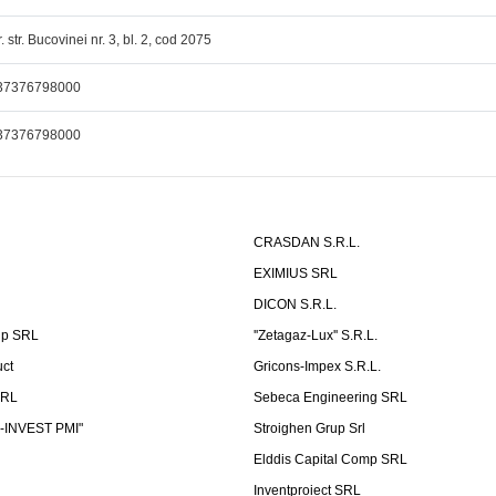
r. str. Bucovinei nr. 3, bl. 2, cod 2075
37376798000
37376798000
CRASDAN S.R.L.
EXIMIUS SRL
DICON S.R.L.
up SRL
''Zetagaz-Lux'' S.R.L.
uct
Gricons-Impex S.R.L.
SRL
Sebeca Engineering SRL
-INVEST PMI"
Stroighen Grup Srl
Elddis Capital Comp SRL
Inventproiect SRL