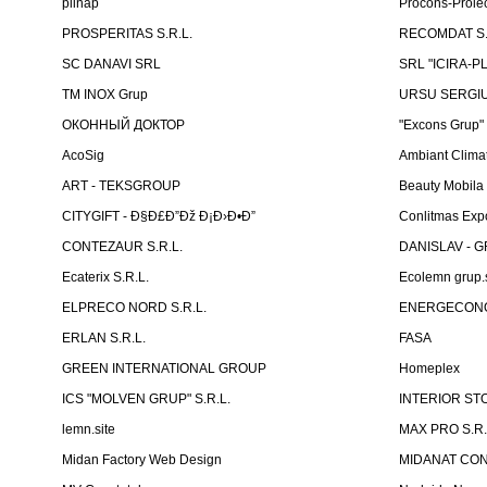
plinap
Procons-Proiec
PROSPERITAS S.R.L.
RECOMDAT S.
SC DANAVI SRL
SRL "ICIRA-P
TM INOX Grup
URSU SERGIU I
ОКОННЫЙ ДОКТОР
"Excons Grup"
AcoSig
Ambiant Clima
ART - TEKSGROUP
Beauty Mobila
CITYGIFT - Ð§Ð£Ð”Ðž Ð¡Ð›Ð•Ð”
Conlitmas Exp
CONTEZAUR S.R.L.
DANISLAV - G
Ecaterix S.R.L.
Ecolemn grup.s
ELPRECO NORD S.R.L.
ENERGECON
ERLAN S.R.L.
FASA
GREEN INTERNATIONAL GROUP
Homeplex
ICS "MOLVEN GRUP" S.R.L.
INTERIOR ST
lemn.site
MAX PRO S.R.
Midan Factory Web Design
MIDANAT CO