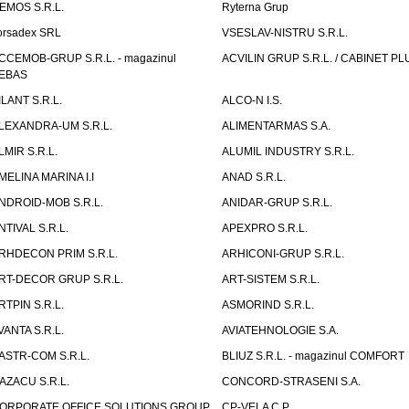
EMOS S.R.L.
Ryterna Grup
orsadex SRL
VSESLAV-NISTRU S.R.L.
CCEMOB-GRUP S.R.L. - magazinul
ACVILIN GRUP S.R.L. / CABINET PL
EBAS
ILANT S.R.L.
ALCO-N I.S.
LEXANDRA-UM S.R.L.
ALIMENTARMAS S.A.
LMIR S.R.L.
ALUMIL INDUSTRY S.R.L.
MELINA MARINA I.I
ANAD S.R.L.
NDROID-MOB S.R.L.
ANIDAR-GRUP S.R.L.
NTIVAL S.R.L.
APEXPRO S.R.L.
RHDECON PRIM S.R.L.
ARHICONI-GRUP S.R.L.
RT-DECOR GRUP S.R.L.
ART-SISTEM S.R.L.
RTPIN S.R.L.
ASMORIND S.R.L.
VANTA S.R.L.
AVIATEHNOLOGIE S.A.
ASTR-COM S.R.L.
BLIUZ S.R.L. - magazinul COMFORT
AZACU S.R.L.
CONCORD-STRASENI S.A.
ORPORATE OFFICE SOLUTIONS GROUP
CP-VELA C.P.