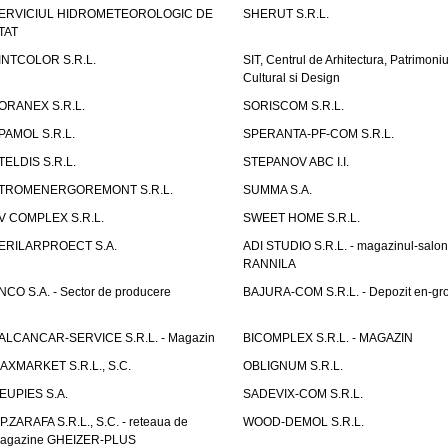
ERVICIUL HIDROMETEOROLOGIC DE
SHERUT S.R.L.
TAT
INTCOLOR S.R.L.
SIT, Centrul de Arhitectura, Patrimoniu
Cultural si Design
ORANEX S.R.L.
SORISCOM S.R.L.
PAMOL S.R.L.
SPERANTA-PF-COM S.R.L.
TELDIS S.R.L.
STEPANOV ABC I.I.
TROMENERGOREMONT S.R.L.
SUMMA S.A.
V COMPLEX S.R.L.
SWEET HOME S.R.L.
ERILARPROECT S.A.
ADI STUDIO S.R.L. - magazinul-salon
RANNILA
NCO S.A. - Sector de producere
BAJURA-COM S.R.L. - Depozit en-gr
ALCANCAR-SERVICE S.R.L. - Magazin
BICOMPLEX S.R.L. - MAGAZIN
AXMARKET S.R.L., S.C.
OBLIGNUM S.R.L.
EUPIES S.A.
SADEVIX-COM S.R.L.
.P.ZARAFA S.R.L., S.C. - reteaua de
WOOD-DEMOL S.R.L.
agazine GHEIZER-PLUS