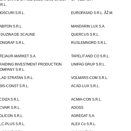
.R.L.
IOSCURI S.R.L.
EUROFASAD S.R.L. ÃŽ.M.
ABITON S.R.L.
MANDARIN LUX S.A.
 DUZINA DE SCAUNE
QUERCUS S.R.L.
ONGRAF S.R.L.
RUSLEMNORD S.R.L.
TEJAUR-MARKET S.A.
TAPELIT AND CO S.R.L.
RAIDING INVESTMENT PRODUCTION
UNIFAG GRUP S.R.L.
OMPANY S.R.L.
LAD STRATAN S.R.L.
VOLMARS-COM S.R.L.
BIS-CONST S.R.L.
ACAD-LUX S.R.L.
CDIZA S.R.L.
ACMIA-CON S.R.L.
CVAIR S.R.L.
ADOSS
GLICON S.R.L.
AGREGAT S.A.
LC-PLUS S.R.L.
ALEX Co S.R.L.