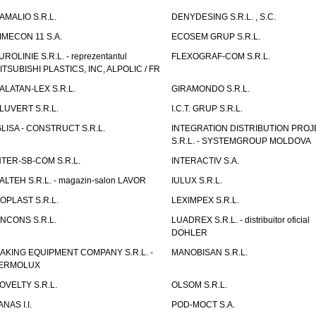
AMALIO S.R.L.
DENYDESING S.R.L. , S.C.
IMECON 11 S.A.
ECOSEM GRUP S.R.L.
UROLINIE S.R.L. - reprezentantul
FLEXOGRAF-COM S.R.L.
ITSUBISHI PLASTICS, INC, ALPOLIC / FR
ALATAN-LEX S.R.L.
GIRAMONDO S.R.L.
LUVERT S.R.L.
I.C.T. GRUP S.R.L.
GLISA - CONSTRUCT S.R.L.
INTEGRATION DISTRIBUTION PRO
S.R.L. - SYSTEMGROUP MOLDOVA
NTER-SB-COM S.R.L.
INTERACTIV S.A.
TALTEH S.R.L. - magazin-salon LAVOR
IULUX S.R.L.
ZOPLAST S.R.L.
LEXIMPEX S.R.L.
INCONS S.R.L.
LUADREX S.R.L. - distribuitor oficial
DOHLER
AKING EQUIPMENT COMPANY S.R.L. -
MANOBISAN S.R.L.
ERMOLUX
OVELTY S.R.L.
OLSOM S.R.L.
ANAS I.I.
POD-MOCT S.A.