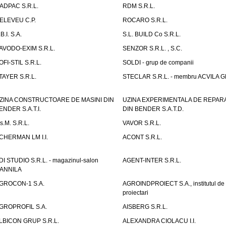
ADPAC S.R.L.
RDM S.R.L.
ELEVEU C.P.
ROCARO S.R.L.
B.I. S.A.
S.L. BUILD Co S.R.L.
AVODO-EXIM S.R.L.
SENZOR S.R.L. , S.C.
OFI-STIL S.R.L.
SOLDI - grup de companii
TAYER S.R.L.
STECLAR S.R.L. - membru ACVILA 
ZINA CONSTRUCTOARE DE MASINI DIN
UZINA EXPERIMENTALA DE REPARA
ENDER S.A.T.I.
DIN BENDER S.A.T.D.
.s.M. S.R.L.
VAVOR S.R.L.
CHERMAN LM I.I.
ACONT S.R.L.
DI STUDIO S.R.L. - magazinul-salon
AGENT-INTER S.R.L.
ANNILA
GROCON-1 S.A.
AGROINDPROIECT S.A., institutul de
proiectari
GROPROFIL S.A.
AISBERG S.R.L.
LBICON GRUP S.R.L.
ALEXANDRA CIOLACU I.I.