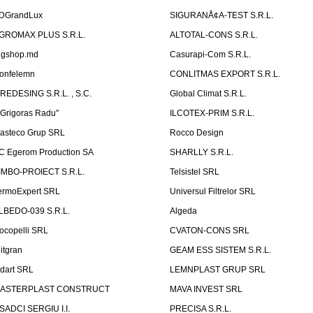
DGrandLux
SIGURANÅ¢A-TEST S.R.L.
GROMAX PLUS S.R.L.
ALTOTAL-CONS S.R.L.
igshop.md
Casurapi-Com S.R.L.
onfelemn
CONLITMAS EXPORT S.R.L.
IREDESING S.R.L. , S.C.
Global Climat S.R.L.
''Grigoras Radu''
ILCOTEX-PRIM S.R.L.
asteco Grup SRL
Rocco Design
C Egerom Production SA
SHARLLY S.R.L.
IMBO-PROIECT S.R.L.
Telsistel SRL
ermoExpert SRL
Universul Filtrelor SRL
LBEDO-039 S.R.L.
Algeda
ocopelli SRL
CVATON-CONS SRL
litgran
GEAM ESS SISTEM S.R.L.
ndart SRL
LEMNPLAST GRUP SRL
ASTERPLAST CONSTRUCT
MAVA INVEST SRL
SADCI SERGIU I.I.
PRECISA S.R.L.