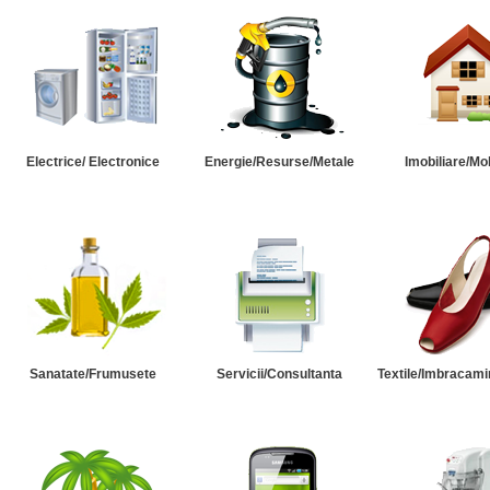
Electrice/ Electronice
Energie/Resurse/Metale
Imobiliare/Mob
Sanatate/Frumusete
Servicii/Consultanta
Textile/Imbracami