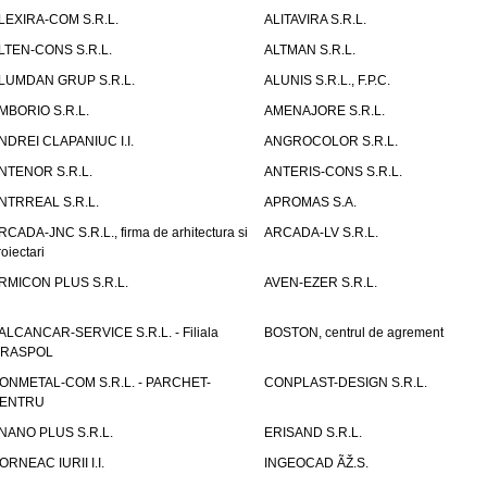
LEXIRA-COM S.R.L.
ALITAVIRA S.R.L.
LTEN-CONS S.R.L.
ALTMAN S.R.L.
LUMDAN GRUP S.R.L.
ALUNIS S.R.L., F.P.C.
MBORIO S.R.L.
AMENAJORE S.R.L.
NDREI CLAPANIUC I.I.
ANGROCOLOR S.R.L.
NTENOR S.R.L.
ANTERIS-CONS S.R.L.
NTRREAL S.R.L.
APROMAS S.A.
RCADA-JNC S.R.L., firma de arhitectura si
ARCADA-LV S.R.L.
roiectari
RMICON PLUS S.R.L.
AVEN-EZER S.R.L.
ALCANCAR-SERVICE S.R.L. - Filiala
BOSTON, centrul de agrement
IRASPOL
ONMETAL-COM S.R.L. - PARCHET-
CONPLAST-DESIGN S.R.L.
ENTRU
NANO PLUS S.R.L.
ERISAND S.R.L.
ORNEAC IURII I.I.
INGEOCAD ÃŽ.S.