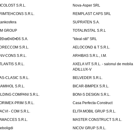
ICOLOST S.R.L.
Nova-Asper SRL
RIMTEHCONS S.R.L.
REMPLAST CAPS SRL
tankosfera
SUPRATEN S.A.
IM GROUP
TOTALINSTAL S.R.L
žÐœÐ¢Ð•Ðš S.A.
"Ideal-stil" SRL
DRECCOM S.R.L.
AELOCOND & T S.R.L.
NV-CONS S.R.L.
ARHIBAS S.R.L., I.M.
TLANTIS S.R.L.
AXELA VIT S.R.L. - salonul de mobila
ADILLUX-V
AS-CLASIC S.R.L.
BELVEDER S.R.L.
IAMIHOL S.R.L.
BICAR-BIMPEX S.R.L.
ILDING COMPANI S.R.L.
BONI-S DESIGN S.R.L.
ORIMEX-PRIM S.R.L.
Casa Perfecta-Construct
ACVI - COM S.R.L.
ELITA MOBIL GRUP S.R.L.
AMACCES S.R.L.
MASTER CONSTRUCT S.R.L.
eboligdi
NICOV GRUP S.R.L.