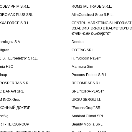
ODEV PRIM S.R.L.
ROMSTAL TRADE S.R.L.
GROMAX PLUS SRL
AlimConstruct Grup S.R.L.
XXA FORCE S.R.L.
CENTRU MARKETING SI INFORMATII
Ð¦Ð•ÐÐ¢Ð ÐœÐÐ ÐšÐ•Ð¢Ð˜ÐÐ“Ð Ð
Ð˜ÐÐ¤ÐžÐ ÐœÐÐ¦Ð˜Ð˜
arnicgaz S.A.
Dendra
litgran
GOTTAG SRL
C.S. ,,Euroelettro" S.R.L.
i.i. "Volodin Pavel"
inia H2O
Marmura Sim
linap
Procons-Proiect S.R.L.
ROSPERITAS S.R.L.
RECOMDAT S.R.L.
C DANAVI SRL
SRL "ICIRA-PLAST"
M INOX Grup
URSU SERGIU I.I.
КОННЫЙ ДОКТОР
"Excons Grup" SRL
coSig
Ambiant Climat SRL
RT - TEKSGROUP
Beauty Mobila SRL