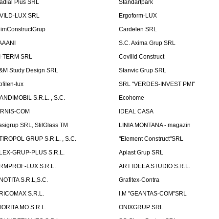
adial Plus SRL
Standartpark
VILD-LUX SRL
Ergoform-LUX
limConstructGrup
Cardelen SRL
AAANI
S.C. Axima Grup SRL
I-TERM SRL
Covilid Construct
&M Study Design SRL
Stanvic Grup SRL
ofilen-lux
SRL "VERDES-INVEST PMI"
ANDIMOBIL S.R.L. , S.C.
Ecohome
IRNIS-COM
IDEAL CASA
asigrup SRL, StilGlass TM
LINIA MONTANA - magazin
TIROPOL GRUP S.R.L. , S.C.
"Element Construct"SRL
LEX-GRUP-PLUS S.R.L.
Aplast Grup SRL
RMPROF-LUX S.R.L.
ART IDEEA STUDIO S.R.L.
NOTITA S.R.L,S.C.
Grafitex-Contra
RICOMAX S.R.L.
I.M "GEANTAS-COM"SRL
IORITA MO S.R.L.
ONIXGRUP SRL