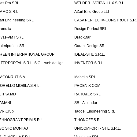
las Pro SRL
WELDER. -VOTAN-LUX S.R.L.
MMO S.R.L.
AZart Elite Group Ltd
art Engineering SRL
CASA PERFECTA-CONSTRUCT S.R.
ronofix
Design Perfect SRL
ivas-VMT SRL
Drag-Star
aleriproiect SRL
Garant Design SRL
REEN INTERNATIONAL GROUP
IDEAL-STIL S.R.L.
NTERPORTAL S.R.L. S.C. - web design
INVENTOR S.R.L.
ACONRUT S.A.
Mebella SRL
ORELLO MOBILA S.R.L.
PHOENIX COM
LITKA MD
RARO&Co SRL
AMANI
SRL Alcondar
VR.Grup
Taddei Engineering SRL
EHNOGRANT PRIM S.R.L.
TIHONOFF S.R.L.
VC SI C MONTAJ
UNICOMFORT - STIL S.R.L.