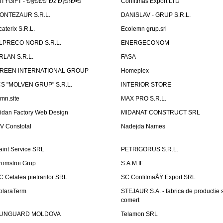
ITYGIFT - Ð§Ð£Ð”Ðž Ð¡Ð›Ð•Ð”
Conlitmas Export LTD
ONTEZAUR S.R.L.
DANISLAV - GRUP S.R.L.
caterix S.R.L.
Ecolemn grup.srl
LPRECO NORD S.R.L.
ENERGECONOM
RLAN S.R.L.
FASA
REEN INTERNATIONAL GROUP
Homeplex
CS "MOLVEN GRUP" S.R.L.
INTERIOR STORE
emn.site
MAX PRO S.R.L.
idan Factory Web Design
MIDANAT CONSTRUCT SRL
V Constotal
Nadejda Names
aint Service SRL
PETRIGORUS S.R.L.
romstroi Grup
S.A.M.IF.
C Cetatea pietrarilor SRL
SC ConlitmaÅŸ Export SRL
olaraTerm
STEJAUR S.A. - fabrica de productie s
comert
UNGUARD MOLDOVA
Telamon SRL