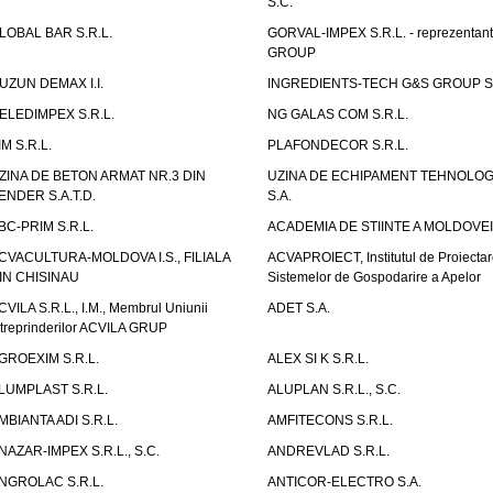
S.C.
LOBAL BAR S.R.L.
GORVAL-IMPEX S.R.L. - reprezentan
GROUP
UZUN DEMAX I.I.
INGREDIENTS-TECH G&S GROUP S.
ELEDIMPEX S.R.L.
NG GALAS COM S.R.L.
IM S.R.L.
PLAFONDECOR S.R.L.
ZINA DE BETON ARMAT NR.3 DIN
UZINA DE ECHIPAMENT TEHNOLOG
ENDER S.A.T.D.
S.A.
BC-PRIM S.R.L.
ACADEMIA DE STIINTE A MOLDOVEI
CVACULTURA-MOLDOVA I.S., FILIALA
ACVAPROIECT, Institutul de Proiectar
IN CHISINAU
Sistemelor de Gospodarire a Apelor
CVILA S.R.L., I.M., Membrul Uniunii
ADET S.A.
ntreprinderilor ACVILA GRUP
GROEXIM S.R.L.
ALEX SI K S.R.L.
LUMPLAST S.R.L.
ALUPLAN S.R.L., S.C.
MBIANTA ADI S.R.L.
AMFITECONS S.R.L.
NAZAR-IMPEX S.R.L., S.C.
ANDREVLAD S.R.L.
NGROLAC S.R.L.
ANTICOR-ELECTRO S.A.