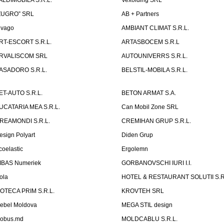
ALDIMOBILA S.R.L.
Vexolding SRL
ZUGRO” SRL
AB + Partners
lvago
AMBIANT CLIMAT S.R.L.
RT-ESCORT S.R.L.
ARTASBOCEM S.R.L
RVALISCOM SRL
AUTOUNIVERRS S.R.L.
ASADORO S.R.L.
BELSTIL-MOBILA S.R.L.
ET-AUTO S.R.L.
BETON ARMAT S.A.
UCATARIA MEA S.R.L.
Can Mobil Zone SRL
REAMONDI S.R.L.
CREMIHAN GRUP S.R.L.
esign Polyart
Diden Grup
coelastic
Ergolemn
IBAS Numeriek
GORBANOVSCHI IURI I.I.
ola
HOTEL & RESTAURANT SOLUTII S.R
ZOTECA PRIM S.R.L.
KROVTEH SRL
ebel Moldova
MEGA STIL design
obus.md
MOLDCABLU S.R.L.