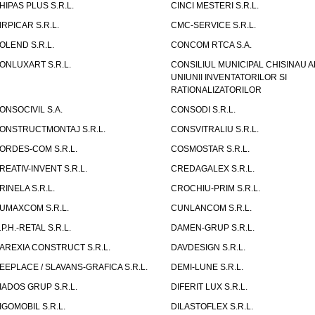
HIPAS PLUS S.R.L.
CINCI MESTERI S.R.L.
IRPICAR S.R.L.
CMC-SERVICE S.R.L.
OLEND S.R.L.
CONCOM RTCA S.A.
ONLUXART S.R.L.
CONSILIUL MUNICIPAL CHISINAU A
UNIUNII INVENTATORILOR SI
RATIONALIZATORILOR
ONSOCIVIL S.A.
CONSODI S.R.L.
ONSTRUCTMONTAJ S.R.L.
CONSVITRALIU S.R.L.
ORDES-COM S.R.L.
COSMOSTAR S.R.L.
REATIV-INVENT S.R.L.
CREDAGALEX S.R.L.
RINELA S.R.L.
CROCHIU-PRIM S.R.L.
UMAXCOM S.R.L.
CUNLANCOM S.R.L.
.P.H.-RETAL S.R.L.
DAMEN-GRUP S.R.L.
AREXIA CONSTRUCT S.R.L.
DAVDESIGN S.R.L.
EEPLACE / SLAVANS-GRAFICA S.R.L.
DEMI-LUNE S.R.L.
IADOS GRUP S.R.L.
DIFERIT LUX S.R.L.
IGOMOBIL S.R.L.
DILASTOFLEX S.R.L.