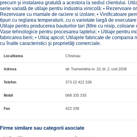
precum şi instalarea gratuită a acestora la sediul clientului. Uti
serie variată de utilaje pentru industria vinicolă: • Rezervoare or
Rezervoare cu mantale de raciere si izolare; • Vinificatoare pentr
tipuri cu reglarea temperaturii, cu o varietate largă de executare a
Utilaje pentru producerea bauturilor tari (filtre cu nisip, colo
Vase tehnologice pentru procesarea laptelui; • Utilaje pentru ind
fabricarea berii; • Utilaj apicol; Utilajele fabricate de compania
cu înalte caracteristici şi proprietăţi comerciale.
Localitatea
Chisinau
Adresa
str. Transnistria nr. 10, bl. 2, cod 2036
Telefon
373 22 422 338
Mobil
068 335 335
Fax
422 338
Firme similare sau categorii asociate