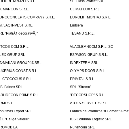
OLIURETAN-IZO S.R.L.
SC Glass Protect SRL
ICMARCON S.R.L.
CLIMAT LUX S.R.L.
UROCONCEPTS COMPANY S.R.L.
EUROLIFTMONTAJ S.R.L.
.M. 5AQ INVEST S.RL.
Ludsera
RL "PiatrÄƒ decorativÄƒ"
TESAND S.R.L.
ITCOS-COM S.R.L.
VLADLEMNCOM S.R.L.,SC
LEX-GRUP SRL
ESPASON-GRUP S.R.L.
€žMAKANI GROUPâ€ SRL
INDEXTERM SRL
UXERIUS CONST S.R.L.
OLYMPS DOOR S.R.L.
LICTOCOCUS S.R.L.
PRIMTAL S.R.L.
.B. Fainex SRL
SRL "Stroma"
ARHDECON PRIM" S.R.L.
"DECORSHOP" S.R.L.
RMESH
ATOLA-SERVICE S.R.L.
onlitmas Export SRL
Fabrica de Productie si Comert "Alma
Ž.I. "Caliga Valeriu"
ICS Columna Logistic SRL
ROMOBILA
Rultehcom SRL