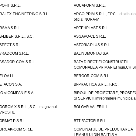
POFIT S.R.L.
AQUAFORM S.R.L.
RALEX-ENGINEERING S.R.L.
ARGO-PRIM S.R.L., F.P.C. - distribuito
oficial NORA-M
RSMA S.R.L.
ARTEHPLAST S.R.L.
S-LIBER S.R.L., S.C.
ASGAPO-CL S.R.L.
SPECT S.R.L.
ASTORIA PLUS S.R.L.
VRADCOM S.R.L.
BALINDMONTAJ S.A.
ASADOR-COM S.R.L.
BAZA DIRECTIEI CONSTRUCTII
COMUNALE A PRIMARIEI mun.CHIS
ELOV I.I.
BERGOR-COM S.R.L.
ETACON S.A.
BI-PRACTICA S.R.L., F.P.C.
IG si COMPANIE S.A.
BIROUL DE PROIECTARE, PROSPE
SI SERVICII, intreprindere municipala
OGROMIX S.R.L., S.C. - magazinul
BOLGAR VALERII I.I.
VROSTIL
ORMAT-P S.R.L.
BTT-FACTOR S.R.L.
URCAK-COM S.R.L.
COMBINATUL DE PRELUCRARE A
LEMNULUI DIN BALTI S.A.