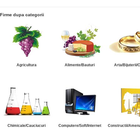
Firme dupa categorii
Agricultura
Alimente/Bauturi
Arta/Bijuterii/
Chimicale/Cauciucuri
Computere/Soft/Internet
Constructii/Amena