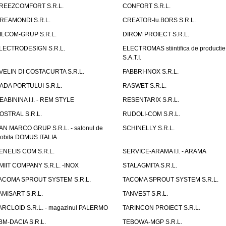
REEZCOMFORT S.R.L.
CONFORT S.R.L.
REAMONDI S.R.L.
CREATOR-Iu.BORS S.R.L.
ILCOM-GRUP S.R.L.
DIROM PROIECT S.R.L.
LECTRODESIGN S.R.L.
ELECTROMAS stiintifica de productie
S.A.T.I.
VELIN DI COSTACURTA S.R.L.
FABBRI-INOX S.R.L.
ADA PORTULUI S.R.L.
RASWET S.R.L.
EABININA I.I. - REM STYLE
RESENTARIX S.R.L.
OSTRAL S.R.L.
RUDOLI-COM S.R.L.
AN MARCO GRUP S.R.L. - salonul de
SCHINELLY S.R.L.
obila DOMUS ITALIA
ENELIS COM S.R.L.
SERVICE-ARAMA I.I. - ARAMA
MIIT COMPANY S.R.L. -INOX
STALAGMITA S.R.L.
ACOMA SPROUT SYSTEM S.R.L.
TACOMA SPROUT SYSTEM S.R.L.
AMISART S.R.L.
TANVEST S.R.L.
ARCLOID S.R.L. - magazinul PALERMO
TARINCON PROIECT S.R.L.
BM-DACIA S.R.L.
TEBOWA-MGP S.R.L.