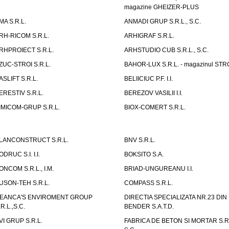
magazine GHEIZER-PLUS
MA S.R.L.
ANMADI GRUP S.R.L., S.C.
RH-RICOM S.R.L.
ARHIGRAF S.R.L.
RHPROIECT S.R.L.
ARHSTUDIO CUB S.R.L., S.C.
ZUC-STROI S.R.L.
BAHOR-LUX S.R.L. - magazinul ST
ASLIFT S.R.L.
BELIICIUC P.F. I.I.
ERESTIV S.R.L.
BEREZOV VASILII I.I.
IMICOM-GRUP S.R.L.
BIOX-COMERT S.R.L.
LANCONSTRUCT S.R.L.
BNV S.R.L.
ODRUC S.I. I.I.
BOKSITO S.A.
ONCOM S.R.L., I.M.
BRIAD-UNGUREANU I.I.
USON-TEH S.R.L.
COMPASS S.R.L.
EANCA'S ENVIROMENT GROUP
DIRECTIA SPECIALIZATA NR.23 DIN
.R.L.,S.C.
BENDER S.A.T.D.
VI GRUP S.R.L.
FABRICA DE BETON SI MORTAR S.R.