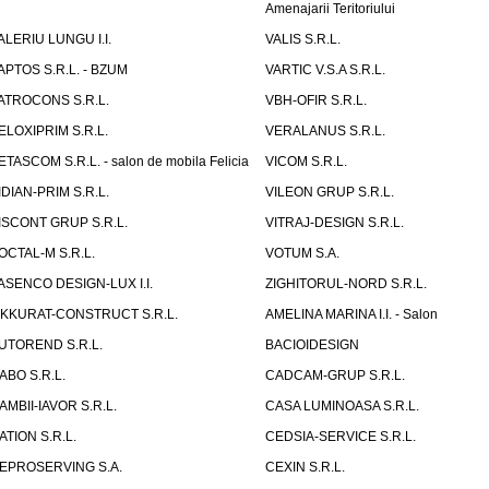
Amenajarii Teritoriului
ALERIU LUNGU I.I.
VALIS S.R.L.
APTOS S.R.L. - BZUM
VARTIC V.S.A S.R.L.
ATROCONS S.R.L.
VBH-OFIR S.R.L.
ELOXIPRIM S.R.L.
VERALANUS S.R.L.
ETASCOM S.R.L. - salon de mobila Felicia
VICOM S.R.L.
IDIAN-PRIM S.R.L.
VILEON GRUP S.R.L.
ISCONT GRUP S.R.L.
VITRAJ-DESIGN S.R.L.
OCTAL-M S.R.L.
VOTUM S.A.
ASENCO DESIGN-LUX I.I.
ZIGHITORUL-NORD S.R.L.
IKKURAT-CONSTRUCT S.R.L.
AMELINA MARINA I.I. - Salon
UTOREND S.R.L.
BACIOIDESIGN
ABO S.R.L.
CADCAM-GRUP S.R.L.
AMBII-IAVOR S.R.L.
CASA LUMINOASA S.R.L.
ATION S.R.L.
CEDSIA-SERVICE S.R.L.
EPROSERVING S.A.
CEXIN S.R.L.