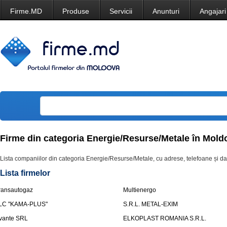
Firme.MD
Produse
Servicii
Anunturi
Angajari
Firme din categoria Energie/Resurse/Metale în Mold
Lista companiilor din categoria Energie/Resurse/Metale, cu adrese, telefoane și da
Lista firmelor
ransautogaz
Multienergo
LC "KAMA-PLUS"
S.R.L. METAL-EXIM
vante SRL
ELKOPLAST ROMANIA S.R.L.