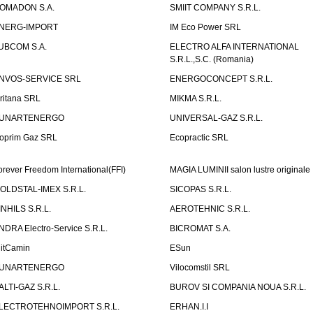
OMADON S.A.
SMIIT COMPANY S.R.L.
NERG-IMPORT
IM Eco Power SRL
UBCOM S.A.
ELECTRO ALFA INTERNATIONAL
S.R.L.,S.C. (Romania)
NVOS-SERVICE SRL
ENERGOCONCEPT S.R.L.
uritana SRL
MIKMA S.R.L.
UNARTENERGO
UNIVERSAL-GAZ S.R.L.
oprim Gaz SRL
Ecopractic SRL
orever Freedom International(FFI)
MAGIA LUMINII salon lustre originale
OLDSTAL-IMEX S.R.L.
SICOPAS S.R.L.
INHILS S.R.L.
AEROTEHNIC S.R.L.
NDRA Electro-Service S.R.L.
BICROMAT S.A.
litCamin
ESun
UNARTENERGO
Vilocomstil SRL
ALTI-GAZ S.R.L.
BUROV SI COMPANIA NOUA S.R.L.
LECTROTEHNOIMPORT S.R.L.
ERHAN.I.I