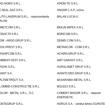
AD-NORD S.R.L.
APION-TD S.R.L.
CSEAL GAZ S.R.L.
ANGAR C.A.P., uzina
UTO LANDRUM S.R.L. - reprezentanta
BALAN LUCIA I.I.
ALAN
IMETCOM S.R.L.
BIOLIN-IMPEX S.R.L.
ONACTA S.R.L.
BORICOM S.R.L.
OM - ARGO GRUP S.R.L.
DEMID COM S.R.L.
NOX-PREST S.R.L.
METANCOR - COM S.R.L.
AGHIFCOM S.R.L.
ACHIRA GRUP S.R.L.
MBIENT-VEST S.R.L.
AMT GARANT S.R.L.
RZAN S.R.L.
AURSLAMET GRUP S.R.L.
VANT S.A.
AVANTCONS GRUP S.R.L.
ALTMETREUT S.A.
BASARABIA-METAL S.R.L.
LOMBID-CONSTRUCTIE S.R.L.
BOLEDJ S.R.L.
OLOR - METAL S.R.L., S.C.
COMERT MAGOR S.R.L. - depozit
ENERGETIC
ONTEGRUP S.R.L.
HORUS S.A. - centrul tehnic EUROT