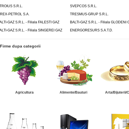
TROIUS S.R.L.
SVEPCOS S.R.L.
IREX-PETROL S.A.
TRESMUS-GRUP S.R.L.
ALTI-GAZ S.R.L. - Filiala FALESTI GAZ
BALTI-GAZ S.R.L. - Filiala GLODENI 
ALTI-GAZ S.R.L. - Filiala SINGEREI GAZ
ENERGORESURS S.A.T.D.
Firme dupa categorii
Agricultura
Alimente/Bauturi
Arta/Bijuterii/