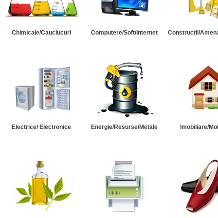
Chimicale/Cauciucuri
Computere/Soft/Internet
Constructii/Amena
Electrice/ Electronice
Energie/Resurse/Metale
Imobiliare/Mob