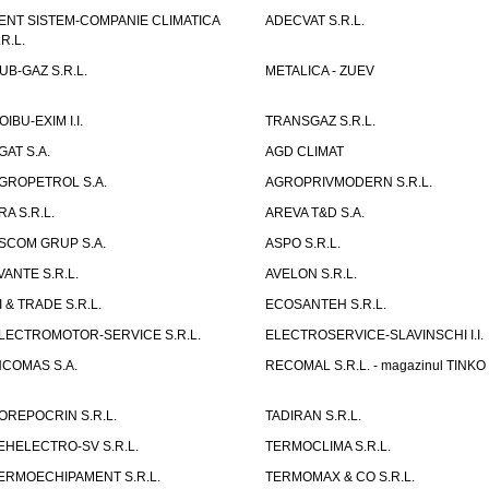
ENT SISTEM-COMPANIE CLIMATICA
ADECVAT S.R.L.
.R.L.
UB-GAZ S.R.L.
METALICA - ZUEV
OIBU-EXIM I.I.
TRANSGAZ S.R.L.
GAT S.A.
AGD CLIMAT
GROPETROL S.A.
AGROPRIVMODERN S.R.L.
RA S.R.L.
AREVA T&D S.A.
SCOM GRUP S.A.
ASPO S.R.L.
VANTE S.R.L.
AVELON S.R.L.
I & TRADE S.R.L.
ECOSANTEH S.R.L.
LECTROMOTOR-SERVICE S.R.L.
ELECTROSERVICE-SLAVINSCHI I.I.
NCOMAS S.A.
RECOMAL S.R.L. - magazinul TINKO
OREPOCRIN S.R.L.
TADIRAN S.R.L.
EHELECTRO-SV S.R.L.
TERMOCLIMA S.R.L.
ERMOECHIPAMENT S.R.L.
TERMOMAX & CO S.R.L.