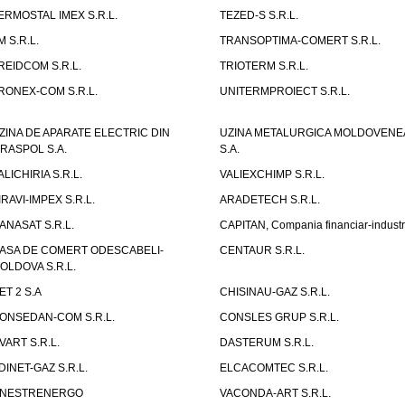
ERMOSTAL IMEX S.R.L.
TEZED-S S.R.L.
M S.R.L.
TRANSOPTIMA-COMERT S.R.L.
REIDCOM S.R.L.
TRIOTERM S.R.L.
RONEX-COM S.R.L.
UNITERMPROIECT S.R.L.
ZINA DE APARATE ELECTRIC DIN
UZINA METALURGICA MOLDOVENE
IRASPOL S.A.
S.A.
ALICHIRIA S.R.L.
VALIEXCHIMP S.R.L.
IRAVI-IMPEX S.R.L.
ARADETECH S.R.L.
ANASAT S.R.L.
CAPITAN, Compania financiar-industr
ASA DE COMERT ODESCABELI-
CENTAUR S.R.L.
OLDOVA S.R.L.
ET 2 S.A
CHISINAU-GAZ S.R.L.
ONSEDAN-COM S.R.L.
CONSLES GRUP S.R.L.
VART S.R.L.
DASTERUM S.R.L.
DINET-GAZ S.R.L.
ELCACOMTEC S.R.L.
NESTRENERGO
VACONDA-ART S.R.L.