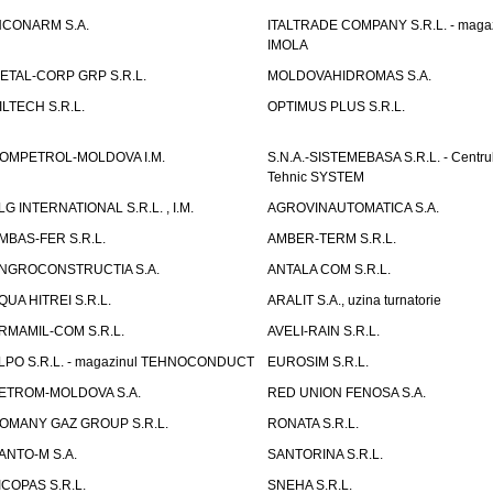
NCONARM S.A.
ITALTRADE COMPANY S.R.L. - maga
IMOLA
ETAL-CORP GRP S.R.L.
MOLDOVAHIDROMAS S.A.
ILTECH S.R.L.
OPTIMUS PLUS S.R.L.
OMPETROL-MOLDOVA I.M.
S.N.A.-SISTEMEBASA S.R.L. - Centru
Tehnic SYSTEM
LG INTERNATIONAL S.R.L. , I.M.
AGROVINAUTOMATICA S.A.
MBAS-FER S.R.L.
AMBER-TERM S.R.L.
NGROCONSTRUCTIA S.A.
ANTALA COM S.R.L.
QUA HITREI S.R.L.
ARALIT S.A., uzina turnatorie
RMAMIL-COM S.R.L.
AVELI-RAIN S.R.L.
LPO S.R.L. - magazinul TEHNOCONDUCT
EUROSIM S.R.L.
ETROM-MOLDOVA S.A.
RED UNION FENOSA S.A.
OMANY GAZ GROUP S.R.L.
RONATA S.R.L.
ANTO-M S.A.
SANTORINA S.R.L.
ICOPAS S.R.L.
SNEHA S.R.L.