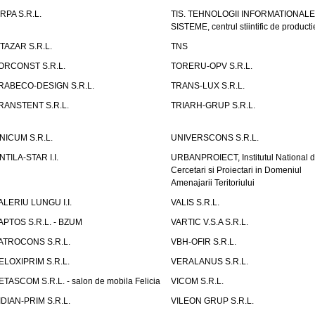
IRPA S.R.L.
TIS. TEHNOLOGII INFORMATIONALE
SISTEME, centrul stiintific de producti
ITAZAR S.R.L.
TNS
ORCONST S.R.L.
TORERU-OPV S.R.L.
RABECO-DESIGN S.R.L.
TRANS-LUX S.R.L.
RANSTENT S.R.L.
TRIARH-GRUP S.R.L.
NICUM S.R.L.
UNIVERSCONS S.R.L.
NTILA-STAR I.I.
URBANPROIECT, Institutul National 
Cercetari si Proiectari in Domeniul
Amenajarii Teritoriului
ALERIU LUNGU I.I.
VALIS S.R.L.
APTOS S.R.L. - BZUM
VARTIC V.S.A S.R.L.
ATROCONS S.R.L.
VBH-OFIR S.R.L.
ELOXIPRIM S.R.L.
VERALANUS S.R.L.
ETASCOM S.R.L. - salon de mobila Felicia
VICOM S.R.L.
IDIAN-PRIM S.R.L.
VILEON GRUP S.R.L.