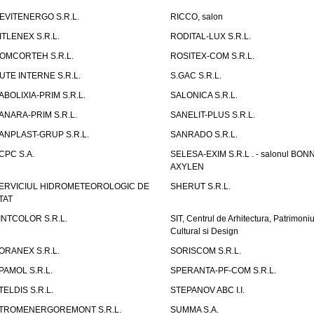
EVITENERGO S.R.L.
RICCO, salon
ITLENEX S.R.L.
RODITAL-LUX S.R.L.
OMCORTEH S.R.L.
ROSITEX-COM S.R.L.
UTE INTERNE S.R.L.
S.GAC S.R.L.
ABOLIXIA-PRIM S.R.L.
SALONICA S.R.L.
ANARA-PRIM S.R.L.
SANELIT-PLUS S.R.L.
ANPLAST-GRUP S.R.L.
SANRADO S.R.L.
CPC S.A.
SELESA-EXIM S.R.L . - salonul BON
AXYLEN
ERVICIUL HIDROMETEOROLOGIC DE
SHERUT S.R.L.
TAT
INTCOLOR S.R.L.
SIT, Centrul de Arhitectura, Patrimoniu
Cultural si Design
ORANEX S.R.L.
SORISCOM S.R.L.
PAMOL S.R.L.
SPERANTA-PF-COM S.R.L.
TELDIS S.R.L.
STEPANOV ABC I.I.
TROMENERGOREMONT S.R.L.
SUMMA S.A.