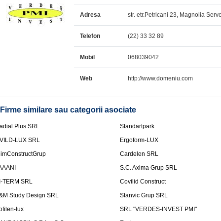
Adresa
str. etr.Petricani 23, Magnolia Se
Telefon
(22) 33 32 89
Mobil
068039042
Web
http://www.domeniu.com
Firme similare sau categorii asociate
adial Plus SRL
Standartpark
VILD-LUX SRL
Ergoform-LUX
limConstructGrup
Cardelen SRL
AAANI
S.C. Axima Grup SRL
I-TERM SRL
Covilid Construct
&M Study Design SRL
Stanvic Grup SRL
ofilen-lux
SRL "VERDES-INVEST PMI"