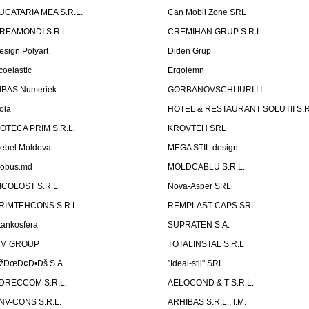
UCATARIA MEA S.R.L.
Can Mobil Zone SRL
REAMONDI S.R.L.
CREMIHAN GRUP S.R.L.
esign Polyart
Diden Grup
coelastic
Ergolemn
IBAS Numeriek
GORBANOVSCHI IURI I.I.
ola
HOTEL & RESTAURANT SOLUTII S.R
ZOTECA PRIM S.R.L.
KROVTEH SRL
ebel Moldova
MEGA STIL design
obus.md
MOLDCABLU S.R.L.
ICOLOST S.R.L.
Nova-Asper SRL
RIMTEHCONS S.R.L.
REMPLAST CAPS SRL
tankosfera
SUPRATEN S.A.
IM GROUP
TOTALINSTAL S.R.L
žÐœÐ¢Ð•Ðš S.A.
"Ideal-stil" SRL
DRECCOM S.R.L.
AELOCOND & T S.R.L.
NV-CONS S.R.L.
ARHIBAS S.R.L., I.M.