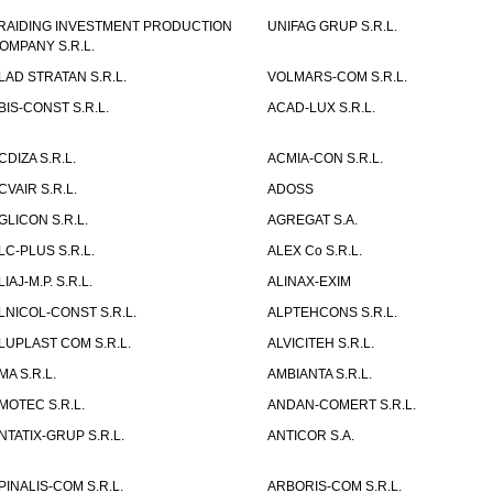
RAIDING INVESTMENT PRODUCTION
UNIFAG GRUP S.R.L.
OMPANY S.R.L.
LAD STRATAN S.R.L.
VOLMARS-COM S.R.L.
BIS-CONST S.R.L.
ACAD-LUX S.R.L.
CDIZA S.R.L.
ACMIA-CON S.R.L.
CVAIR S.R.L.
ADOSS
GLICON S.R.L.
AGREGAT S.A.
LC-PLUS S.R.L.
ALEX Co S.R.L.
LIAJ-M.P. S.R.L.
ALINAX-EXIM
LNICOL-CONST S.R.L.
ALPTEHCONS S.R.L.
LUPLAST COM S.R.L.
ALVICITEH S.R.L.
MA S.R.L.
AMBIANTA S.R.L.
MOTEC S.R.L.
ANDAN-COMERT S.R.L.
NTATIX-GRUP S.R.L.
ANTICOR S.A.
PINALIS-COM S.R.L.
ARBORIS-COM S.R.L.