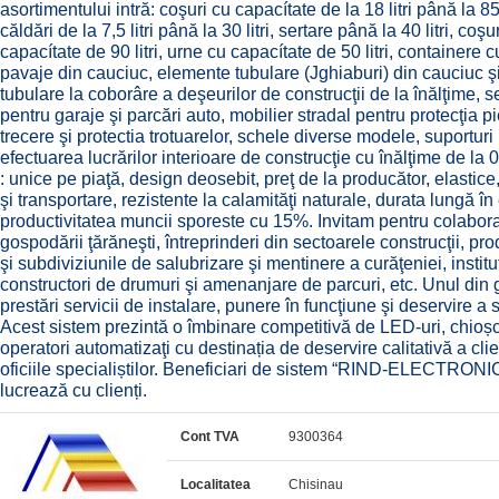
asortimentului intră: coşuri cu capacítate de la 18 litri până la 85 lit
căldări de la 7,5 litri până la 30 litri, sertare până la 40 litri, 
capacítate de 90 litri, urne cu capacítate de 50 litri, containere cu 
pavaje din cauciuc, elemente tubulare (Jghiaburi) din cauciuc ş
tubulare la coborâre a deşeurilor de construcţii de la înălţime, 
pentru garaje şi parcări auto, mobilier stradal pentru protecţia pi
trecere şi protectia trotuarelor, schele diverse modele, suporturi
efectuarea lucrărilor interioare de construcţie cu înălţime de la 
: unice pe piaţă, design deosebit, preţ de la producător, elastice
şi transportare, rezistente la calamităţi naturale, durata lungă în e
productivitatea muncii sporeste cu 15%. Invitam pentru colaborar
gospodării ţărăneşti, întreprinderi din sectoarele construcţii, pr
şi subdiviziunile de salubrizare şi mentinere a curăţeniei, institu
constructori de drumuri şi amenanjare de parcuri, etc. Unul din gen
prestări servicii de instalare, punere în funcţiune şi deservir
Acest sistem prezintă o îmbinare competitivă de LED-uri, chioșc
operatori automatizaţi cu destinația de deservire calitativă a clie
oficiile specialiștilor. Beneficiari de sistem “RIND-ELECTRONIC”
lucrează cu clienți.
Cont TVA
9300364
Localitatea
Chisinau