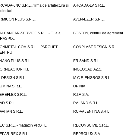
RCADA-JNC S.R.L., firma de arhitectura si
ARCADA-LV S.R.L.
roiectari
RMICON PLUS S.R.L.
AVEN-EZER S.R.L.
ALCANCAR-SERVICE S.R.L. - Filiala
BOSTON, centrul de agrement
IRASPOL
ONMETAL-COM S.R.L. - PARCHET-
CONPLAST-DESIGN S.R.L.
ENTRU
NANO PLUS S.R.L.
ERISAND S.R.L.
ORNEAC IURII I.I.
INGEOCAD ÃŽ.S.
P DESIGN S.R.L.
M.C.F.-ENGROS S.R.L.
UMINA S.R.L.
OPINIA
EREFLEX S.R.L.
R.I.F. S.A.
AD S.R.L.
RALAND S.R.L.
AVITAN S.R.L.
RC-VALENTINA S.R.L.
EC S.R.L. - magazin PROFIL
RECONSCIVIL S.R.L.
EPAR-REX S.R.L.
REPROLUX S.A.