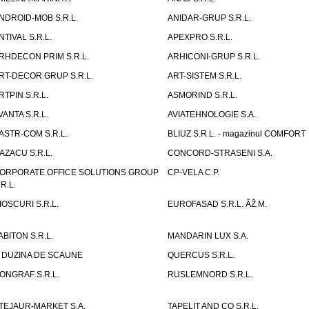
NDROID-MOB S.R.L.
ANIDAR-GRUP S.R.L.
NTIVAL S.R.L.
APEXPRO S.R.L.
RHDECON PRIM S.R.L.
ARHICONI-GRUP S.R.L.
RT-DECOR GRUP S.R.L.
ART-SISTEM S.R.L.
RTPIN S.R.L.
ASMORIND S.R.L.
VANTA S.R.L.
AVIATEHNOLOGIE S.A.
ASTR-COM S.R.L.
BLIUZ S.R.L. - magazinul COMFORT
AZACU S.R.L.
CONCORD-STRASENI S.A.
ORPORATE OFFICE SOLUTIONS GROUP
CP-VELA C.P.
.R.L.
IOSCURI S.R.L.
EUROFASAD S.R.L. ÃŽ.M.
ABITON S.R.L.
MANDARIN LUX S.A.
 DUZINA DE SCAUNE
QUERCUS S.R.L.
ONGRAF S.R.L.
RUSLEMNORD S.R.L.
TEJAUR-MARKET S.A.
TAPELIT AND CO S.R.L.