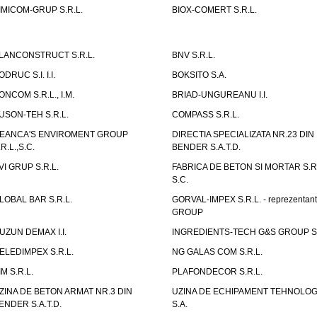
IMICOM-GRUP S.R.L.
BIOX-COMERT S.R.L.
LANCONSTRUCT S.R.L.
BNV S.R.L.
ODRUC S.I. I.I.
BOKSITO S.A.
ONCOM S.R.L., I.M.
BRIAD-UNGUREANU I.I.
USON-TEH S.R.L.
COMPASS S.R.L.
EANCA'S ENVIROMENT GROUP
DIRECTIA SPECIALIZATA NR.23 DIN
.R.L.,S.C.
BENDER S.A.T.D.
VI GRUP S.R.L.
FABRICA DE BETON SI MORTAR S.R.
S.C.
LOBAL BAR S.R.L.
GORVAL-IMPEX S.R.L. - reprezentan
GROUP
UZUN DEMAX I.I.
INGREDIENTS-TECH G&S GROUP S.
ELEDIMPEX S.R.L.
NG GALAS COM S.R.L.
IM S.R.L.
PLAFONDECOR S.R.L.
ZINA DE BETON ARMAT NR.3 DIN
UZINA DE ECHIPAMENT TEHNOLOG
ENDER S.A.T.D.
S.A.