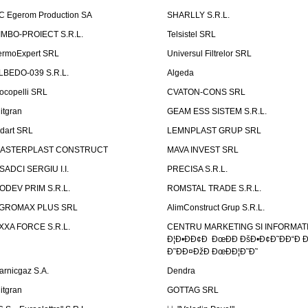
C Egerom Production SA
SHARLLY S.R.L.
IMBO-PROIECT S.R.L.
Telsistel SRL
ermoExpert SRL
Universul Filtrelor SRL
LBEDO-039 S.R.L.
Algeda
ocopelli SRL
CVATON-CONS SRL
litgran
GEAM ESS SISTEM S.R.L.
ndart SRL
LEMNPLAST GRUP SRL
ASTERPLAST CONSTRUCT
MAVA INVEST SRL
SADCI SERGIU I.I.
PRECISA S.R.L.
ODEV PRIM S.R.L.
ROMSTAL TRADE S.R.L.
GROMAX PLUS SRL
AlimConstruct Grup S.R.L.
XXA FORCE S.R.L.
CENTRU MARKETING SI INFORMATII
Ð¦Ð•ÐÐ¢Ð ÐœÐÐ ÐšÐ•Ð¢Ð˜ÐÐ“Ð Ð
Ð˜ÐÐ¤ÐžÐ ÐœÐÐ¦Ð˜Ð˜
arnicgaz S.A.
Dendra
litgran
GOTTAG SRL