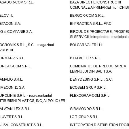
ASADOR-COM S.R.L.
BAZA DIRECTIEI CONSTRUCTII
COMUNALE A PRIMARIEI mun.CHIS
ELOV I.I.
BERGOR-COM S.R.L.
ETACON S.A.
BI-PRACTICA S.R.L., F.P.C.
IG si COMPANIE S.A.
BIROUL DE PROIECTARE, PROSPE
SI SERVICII, intreprindere municipala
OGROMIX S.R.L., S.C. - magazinul
BOLGAR VALERII I.I.
VROSTIL
ORMAT-P S.R.L.
BTT-FACTOR S.R.L.
URCAK-COM S.R.L.
COMBINATUL DE PRELUCRARE A
LEMNULUI DIN BALTI S.A.
AMALIO S.R.L.
DENYDESING S.R.L. , S.C.
IMECON 11 S.A.
ECOSEM GRUP S.R.L.
UROLINIE S.R.L. - reprezentantul
FLEXOGRAF-COM S.R.L.
ITSUBISHI PLASTICS, INC, ALPOLIC / FR
ALATAN-LEX S.R.L.
GIRAMONDO S.R.L.
LUVERT S.R.L.
I.C.T. GRUP S.R.L.
GLISA - CONSTRUCT S.R.L.
INTEGRATION DISTRIBUTION PRO