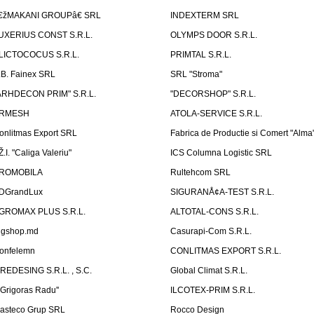
€žMAKANI GROUPâ€ SRL
INDEXTERM SRL
UXERIUS CONST S.R.L.
OLYMPS DOOR S.R.L.
LICTOCOCUS S.R.L.
PRIMTAL S.R.L.
.B. Fainex SRL
SRL "Stroma"
ARHDECON PRIM" S.R.L.
"DECORSHOP" S.R.L.
RMESH
ATOLA-SERVICE S.R.L.
onlitmas Export SRL
Fabrica de Productie si Comert "Alma
Ž.I. "Caliga Valeriu"
ICS Columna Logistic SRL
ROMOBILA
Rultehcom SRL
DGrandLux
SIGURANÅ¢A-TEST S.R.L.
GROMAX PLUS S.R.L.
ALTOTAL-CONS S.R.L.
igshop.md
Casurapi-Com S.R.L.
onfelemn
CONLITMAS EXPORT S.R.L.
IREDESING S.R.L. , S.C.
Global Climat S.R.L.
''Grigoras Radu''
ILCOTEX-PRIM S.R.L.
asteco Grup SRL
Rocco Design