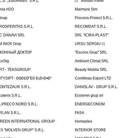
C.S. ,,Euroelettro" S.R.L.
i.i. "Volodin Pavel"
inia H2O
Marmura Sim
linap
Procons-Proiect S.R.L.
ROSPERITAS S.R.L.
RECOMDAT S.R.L.
C DANAVI SRL
SRL "ICIRA-PLAST"
M INOX Grup
URSU SERGIU I.I.
КОННЫЙ ДОКТОР
"Excons Grup" SRL
coSig
Ambiant Climat SRL
RT - TEKSGROUP
Beauty Mobila SRL
ITYGIFT - Ð§Ð£Ð”Ðž Ð¡Ð›Ð•Ð”
Conlitmas Export LTD
ONTEZAUR S.R.L.
DANISLAV - GRUP S.R.L.
caterix S.R.L.
Ecolemn grup.srl
LPRECO NORD S.R.L.
ENERGECONOM
RLAN S.R.L.
FASA
REEN INTERNATIONAL GROUP
Homeplex
CS "MOLVEN GRUP" S.R.L.
INTERIOR STORE