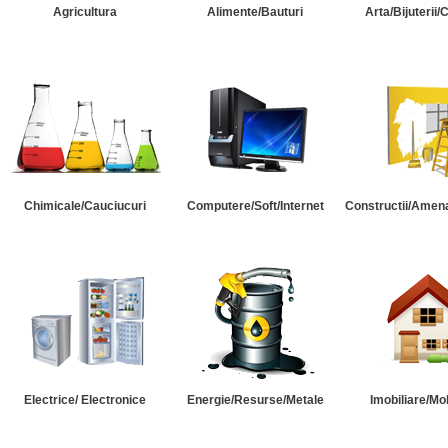
Agricultura
Alimente/Bauturi
Arta/Bijuterii/
Chimicale/Cauciucuri
Computere/Soft/Internet
Constructii/Amena
Electrice/ Electronice
Energie/Resurse/Metale
Imobiliare/Mob