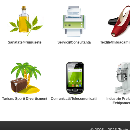
Sanatate/Frumusete
Servicii/Consultanta
Textile/Imbracami
Turism/ Sport/ Divertisment
Comunicatii/Telecomunicatii
Industrie Prel
Echipame
© 2006 - 2026 Toate 