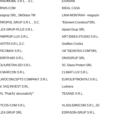
ANDIMOBIL S.R.L. , S.C.
Ecohome
IRNIS-COM
IDEAL CASA
asigrup SRL, StilGlass TM
LINIA MONTANA - magazin
TIROPOL GRUP S.R.L. , S.C.
"Element Construct"SRL
LEX-GRUP-PLUS S.R.L.
Aplast Grup SRL
RMPROF-LUX S.R.L.
ART IDEEA STUDIO S.R.L.
NOTITA S.R.L,S.C.
Grafitex-Contra
RICOMAX S.R.L.
I.M "GEANTAS-COM"SRL
IORITA MO S.R.L.
ONIXGRUP SRL
OLIURETAN-IZO S.R.L.
SC Glass Protect SRL
ICMARCON S.R.L.
CLIMAT LUX S.R.L.
UROCONCEPTS COMPANY S.R.L.
EUROLIFTMONTAJ S.R.L.
.M. 5AQ INVEST S.RL.
Ludsera
RL "PiatrÄƒ decorativÄƒ"
TESAND S.R.L.
ITCOS-COM S.R.L.
VLADLEMNCOM S.R.L.,SC
LEX-GRUP SRL
ESPASON-GRUP S.R.L.