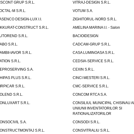
ISCONT GRUP S.R.L.
VITRAJ-DESIGN S.R.L.
OCTAL-M S.R.L.
VOTUM S.A.
ASENCO DESIGN-LUX I.I.
ZIGHITORUL-NORD S.R.L.
IKKURAT-CONSTRUCT S.R.L.
AMELINA MARINA I.I. - Salon
UTOREND S.R.L.
BACIOIDESIGN
ABO S.R.L.
CADCAM-GRUP S.R.L.
AMBII-IAVOR S.R.L.
CASA LUMINOASA S.R.L.
ATION S.R.L.
CEDSIA-SERVICE S.R.L.
EPROSERVING S.A.
CEXIN S.R.L.
HIPAS PLUS S.R.L.
CINCI MESTERI S.R.L.
IRPICAR S.R.L.
CMC-SERVICE S.R.L.
OLEND S.R.L.
CONCOM RTCA S.A.
ONLUXART S.R.L.
CONSILIUL MUNICIPAL CHISINAU A
UNIUNII INVENTATORILOR SI
RATIONALIZATORILOR
ONSOCIVIL S.A.
CONSODI S.R.L.
ONSTRUCTMONTAJ S.R.L.
CONSVITRALIU S.R.L.