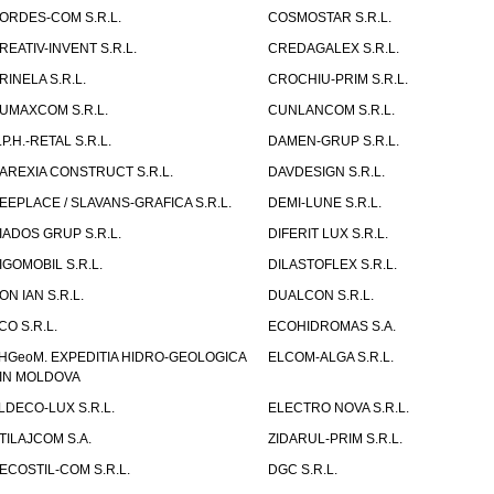
ORDES-COM S.R.L.
COSMOSTAR S.R.L.
REATIV-INVENT S.R.L.
CREDAGALEX S.R.L.
RINELA S.R.L.
CROCHIU-PRIM S.R.L.
UMAXCOM S.R.L.
CUNLANCOM S.R.L.
.P.H.-RETAL S.R.L.
DAMEN-GRUP S.R.L.
AREXIA CONSTRUCT S.R.L.
DAVDESIGN S.R.L.
EEPLACE / SLAVANS-GRAFICA S.R.L.
DEMI-LUNE S.R.L.
IADOS GRUP S.R.L.
DIFERIT LUX S.R.L.
IGOMOBIL S.R.L.
DILASTOFLEX S.R.L.
ON IAN S.R.L.
DUALCON S.R.L.
CO S.R.L.
ECOHIDROMAS S.A.
HGeoM. EXPEDITIA HIDRO-GEOLOGICA
ELCOM-ALGA S.R.L.
IN MOLDOVA
LDECO-LUX S.R.L.
ELECTRO NOVA S.R.L.
TILAJCOM S.A.
ZIDARUL-PRIM S.R.L.
ECOSTIL-COM S.R.L.
DGC S.R.L.