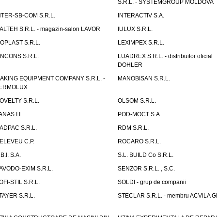
S.R.L. - SYSTEMGROUP MOLDOVA
NTER-SB-COM S.R.L.
INTERACTIV S.A.
TALTEH S.R.L. - magazin-salon LAVOR
IULUX S.R.L.
ZOPLAST S.R.L.
LEXIMPEX S.R.L.
INCONS S.R.L.
LUADREX S.R.L. - distribuitor oficial
DOHLER
AKING EQUIPMENT COMPANY S.R.L. -
MANOBISAN S.R.L.
ERMOLUX
OVELTY S.R.L.
OLSOM S.R.L.
ANAS I.I.
POD-MOCT S.A.
ADPAC S.R.L.
RDM S.R.L.
ELEVEU C.P.
ROCARO S.R.L.
B.I. S.A.
S.L. BUILD Co S.R.L.
AVODO-EXIM S.R.L.
SENZOR S.R.L. , S.C.
OFI-STIL S.R.L.
SOLDI - grup de companii
TAYER S.R.L.
STECLAR S.R.L. - membru ACVILA 