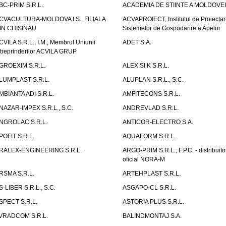
BC-PRIM S.R.L.
ACADEMIA DE STIINTE A MOLDOVEI
CVACULTURA-MOLDOVA I.S., FILIALA
ACVAPROIECT, Institutul de Proiectar
IN CHISINAU
Sistemelor de Gospodarire a Apelor
CVILA S.R.L., I.M., Membrul Uniunii
ADET S.A.
ntreprinderilor ACVILA GRUP
GROEXIM S.R.L.
ALEX SI K S.R.L.
LUMPLAST S.R.L.
ALUPLAN S.R.L., S.C.
MBIANTA ADI S.R.L.
AMFITECONS S.R.L.
NAZAR-IMPEX S.R.L., S.C.
ANDREVLAD S.R.L.
NGROLAC S.R.L.
ANTICOR-ELECTRO S.A.
POFIT S.R.L.
AQUAFORM S.R.L.
RALEX-ENGINEERING S.R.L.
ARGO-PRIM S.R.L., F.P.C. - distribuito
oficial NORA-M
RSMA S.R.L.
ARTEHPLAST S.R.L.
S-LIBER S.R.L., S.C.
ASGAPO-CL S.R.L.
SPECT S.R.L.
ASTORIA PLUS S.R.L.
VRADCOM S.R.L.
BALINDMONTAJ S.A.