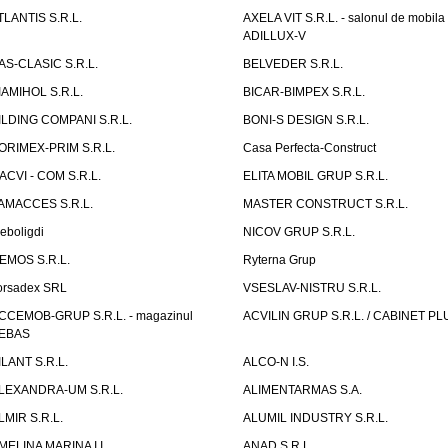
TLANTIS S.R.L.
AXELA VIT S.R.L. - salonul de mobila
ADILLUX-V
AS-CLASIC S.R.L.
BELVEDER S.R.L.
IAMIHOL S.R.L.
BICAR-BIMPEX S.R.L.
ILDING COMPANI S.R.L.
BONI-S DESIGN S.R.L.
ORIMEX-PRIM S.R.L.
Casa Perfecta-Construct
ACVI - COM S.R.L.
ELITA MOBIL GRUP S.R.L.
AMACCES S.R.L.
MASTER CONSTRUCT S.R.L.
eboligdi
NICOV GRUP S.R.L.
EMOS S.R.L.
Ryterna Grup
orsadex SRL
VSESLAV-NISTRU S.R.L.
CCEMOB-GRUP S.R.L. - magazinul
ACVILIN GRUP S.R.L. / CABINET PL
EBAS
ILANT S.R.L.
ALCO-N I.S.
LEXANDRA-UM S.R.L.
ALIMENTARMAS S.A.
LMIR S.R.L.
ALUMIL INDUSTRY S.R.L.
MELINA MARINA I.I
ANAD S.R.L.