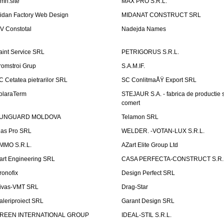
emn.site
MAX PRO S.R.L.
idan Factory Web Design
MIDANAT CONSTRUCT SRL
V Constotal
Nadejda Names
aint Service SRL
PETRIGORUS S.R.L.
romstroi Grup
S.A.M.IF.
C Cetatea pietrarilor SRL
SC ConlitmaÅŸ Export SRL
olaraTerm
STEJAUR S.A. - fabrica de productie s
comert
UNGUARD MOLDOVA
Telamon SRL
las Pro SRL
WELDER. -VOTAN-LUX S.R.L.
MMO S.R.L.
AZart Elite Group Ltd
art Engineering SRL
CASA PERFECTA-CONSTRUCT S.R.
ronofix
Design Perfect SRL
ivas-VMT SRL
Drag-Star
aleriproiect SRL
Garant Design SRL
REEN INTERNATIONAL GROUP
IDEAL-STIL S.R.L.