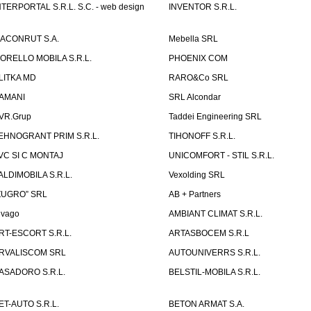
NTERPORTAL S.R.L. S.C. - web design
INVENTOR S.R.L.
ACONRUT S.A.
Mebella SRL
ORELLO MOBILA S.R.L.
PHOENIX COM
LITKA MD
RARO&Co SRL
AMANI
SRL Alcondar
VR.Grup
Taddei Engineering SRL
EHNOGRANT PRIM S.R.L.
TIHONOFF S.R.L.
VC SI C MONTAJ
UNICOMFORT - STIL S.R.L.
ALDIMOBILA S.R.L.
Vexolding SRL
ZUGRO” SRL
AB + Partners
lvago
AMBIANT CLIMAT S.R.L.
RT-ESCORT S.R.L.
ARTASBOCEM S.R.L
RVALISCOM SRL
AUTOUNIVERRS S.R.L.
ASADORO S.R.L.
BELSTIL-MOBILA S.R.L.
ET-AUTO S.R.L.
BETON ARMAT S.A.