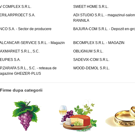
V COMPLEX S.R.L.
SWEET HOME S.R.L.
ERILARPROECT S.A.
ADI STUDIO S.R.L. - magazinul-salon
RANNILA
NCO S.A. - Sector de producere
BAJURA-COM S.R.L. - Depozit en-gr
ALCANCAR-SERVICE S.R.L. - Magazin
BICOMPLEX S.R.L. - MAGAZIN
AXMARKET S.R.L., S.C.
OBLIGNUM S.R.L.
EUPIES S.A.
SADEVIX-COM S.R.L.
.P.ZARAFA S.R.L., S.C. - reteaua de
WOOD-DEMOL S.R.L.
agazine GHEIZER-PLUS
Firme dupa categorii