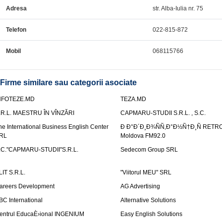
Adresa
str. Alba-Iulia nr. 75
Telefon
022-815-872
Mobil
068115766
Firme similare sau categorii asociate
NFOTEZE.MD
TEZA.MD
.R.L. MAESTRU ÎN VÎNZĂRI
CAPMARU-STUDII S.R.L. , S.C.
he International Business English Center
Ð Ð°Ð´Ð¸Ð¾ÑÑ‚Ð°Ð½Ñ†Ð¸Ñ RETR
RL
Moldova FM92.0
.C."CAPMARU-STUDII"S.R.L.
Sedecom Group SRL
LIT S.R.L.
"Viitorul MEU" SRL
areers Development
AG Advertising
BC International
Alternative Solutions
entrul EducaÈ›ional INGENIUM
Easy English Solutions