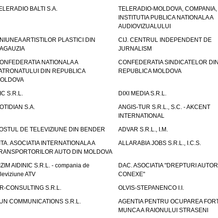
ELERADIO BALTI S.A.
TELERADIO-MOLDOVA, COMPANIA,
INSTITUTIA PUBLICA NATIONALA A
AUDIOVIZUALULUI
NIUNEA ARTISTILOR PLASTICI DIN
CIJ. CENTRUL INDEPENDENT DE
AGAUZIA
JURNALISM
ONFEDERATIA NATIONALA A
CONFEDERATIA SINDICATELOR DI
ATRONATULUI DIN REPUBLICA
REPUBLICA MOLDOVA
OLDOVA
IC S.R.L.
DIXI MEDIA S.R.L.
OTIDIAN S.A.
ANGIS-TUR S.R.L., S.C. - AKCENT
INTERNATIONAL
OSTUL DE TELEVIZIUNE DIN BENDER
ADVAR S.R.L., I.M.
ITA. ASOCIATIA INTERNATIONALA A
ALLARABIA JOBS S.R.L., I.C.S.
RANSPORTORILOR AUTO DIN MOLDOVA
IZIM AIDINIC S.R.L. - compania de
DAC. ASOCIATIA "DREPTURI AUTOR
eleviziune ATV
CONEXE"
R-CONSULTING S.R.L.
OLVIS-STEPANENCO I.I.
UN COMMUNICATIONS S.R.L.
AGENTIA PENTRU OCUPAREA FORT
MUNCA A RAIONULUI STRASENI