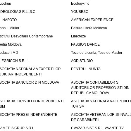
uodrup
Ecology.md
IDEOLOGIA S.R.L.,S.C.
YOUBESC
LINAFOTO
AMERICAN EXPERIENCE
ansul Mirilor
Editura Litera Moldova
nstitutul Dezvoltarii Contemporane
Libroteze
edia Moldova
PASSION DANCE
educeri MD
Teze de Licenta, Teze de Master
LEGRICON S.R.L.
AGD STUDIO
SOCIATIA NATIONALA A EXPERTILOR
PENTRU - NUNTA
UDICIARI INDEPENDENTI
SOCIATIA BANCILOR DIN MOLDOVA
ASOCIATIA CONTABILILOR SI
AUDITORILOR PROFESIONISTI DIN
REPUBLICA MOLDOVA
SOCIATIA JURISTILOR INDEPENDENTI
ASOCIATIA NATIONALA A AGENTIIL
JIM
TURISM
SOCIATIA PRESEI INDEPENDENTE
ASOCIATIA VETERANILOR SI INVALI
DE CARABINERI
V-MEDIA GRUP S.R.L.
CVAZAR-SIST S.R.L. AVANTE TV