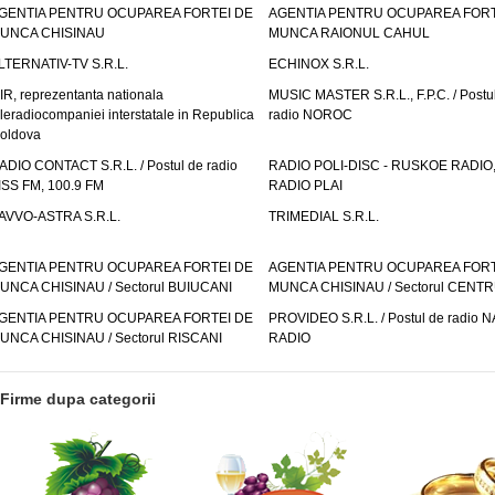
GENTIA PENTRU OCUPAREA FORTEI DE
AGENTIA PENTRU OCUPAREA FORT
UNCA CHISINAU
MUNCA RAIONUL CAHUL
LTERNATIV-TV S.R.L.
ECHINOX S.R.L.
IR, reprezentanta nationala
MUSIC MASTER S.R.L., F.P.C. / Postu
eleradiocompaniei interstatale in Republica
radio NOROC
oldova
ADIO CONTACT S.R.L. / Postul de radio
RADIO POLI-DISC - RUSKOE RADIO
ISS FM, 100.9 FM
RADIO PLAI
AVVO-ASTRA S.R.L.
TRIMEDIAL S.R.L.
GENTIA PENTRU OCUPAREA FORTEI DE
AGENTIA PENTRU OCUPAREA FORT
UNCA CHISINAU / Sectorul BUIUCANI
MUNCA CHISINAU / Sectorul CENT
GENTIA PENTRU OCUPAREA FORTEI DE
PROVIDEO S.R.L. / Postul de radio 
UNCA CHISINAU / Sectorul RISCANI
RADIO
Firme dupa categorii