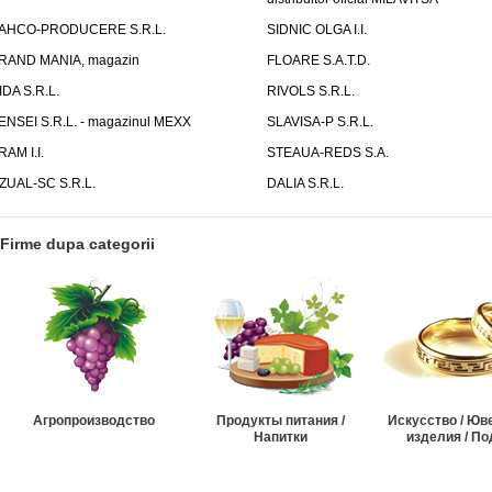
AHCO-PRODUCERE S.R.L.
SIDNIC OLGA I.I.
RAND MANIA, magazin
FLOARE S.A.T.D.
IDA S.R.L.
RIVOLS S.R.L.
ENSEI S.R.L. - magazinul MEXX
SLAVISA-P S.R.L.
RAM I.I.
STEAUA-REDS S.A.
ZUAL-SC S.R.L.
DALIA S.R.L.
Firme dupa categorii
Агропроизводство
Продукты питания /
Искусство / Ю
Напитки
изделия / По