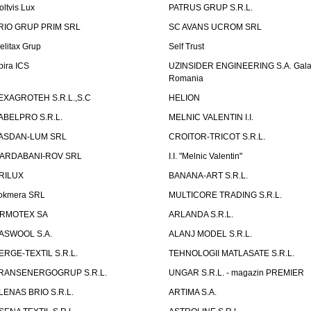
oltvis Lux
PATRUS GRUP S.R.L.
RIO GRUP PRIM SRL
SC AVANS UCROM SRL
elitax Grup
Self Trust
pira ICS
UZINSIDER ENGINEERING S.A. Galat
Romania
EXAGROTEH S.R.L.,S.C
HELION
ABELPRO S.R.L.
MELNIC VALENTIN I.I.
ASDAN-LUM SRL
CROITOR-TRICOT S.R.L.
ARDABANI-ROV SRL
I.I. "Melnic Valentin"
RILUX
BANANA-ART S.R.L.
okmera SRL
MULTICORE TRADING S.R.L.
RMOTEX SA
ARLANDA S.R.L.
ASWOOL S.A.
ALANJ MODEL S.R.L.
ERGE-TEXTIL S.R.L.
TEHNOLOGII MATLASATE S.R.L.
RANSENERGOGRUP S.R.L.
UNGAR S.R.L. - magazin PREMIER
LENAS BRIO S.R.L.
ARTIMA S.A.