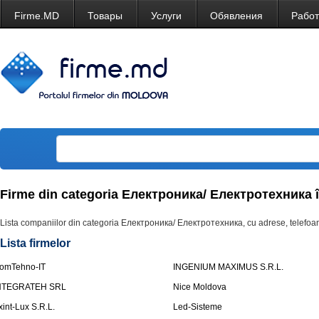
Firme.MD
Товары
Услуги
Обявления
Рабо
Firme din categoria Електроника/ Електротехника 
Lista companiilor din categoria Електроника/ Електротехника, cu adrese, telefoan
Lista firmelor
omTehno-IT
INGENIUM MAXIMUS S.R.L.
NTEGRATEH SRL
Nice Moldova
xint-Lux S.R.L.
Led-Sisteme