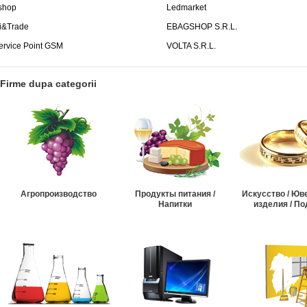
shop
Ledmarket
i&Trade
EBAGSHOP S.R.L.
ervice Point GSM
VOLTA S.R.L.
Firme dupa categorii
Агропроизводство
Продукты питания /
Искусство / Ю
Напитки
изделия / По