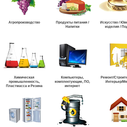
Агропроизводство
Продукты питания /
Искусство / Ю
Напитки
изделия / По
Химическая
Компьютеры,
Ремонт/Строит
промышленность,
комплектующие, ПО,
Интерьер/М
Пластмасса и Резина
интернет