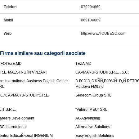
Telefon
079204669
Mobil
069104669
Web
http://www.YOUBESC.com
Firme similare sau categorii asociate
NFOTEZE.MD
TEZA.MD
.R.L. MAESTRU ÎN VÎNZĂRI
CAPMARU-STUDII S.R.L. , S.C.
he International Business English Center
Ð Ð°Ð´Ð¸Ð¾ÑÑ‚Ð°Ð½Ñ†Ð¸Ñ RETR
RL
Moldova FM92.0
.C."CAPMARU-STUDII"S.R.L.
Sedecom Group SRL
LIT S.R.L.
"Viitorul MEU" SRL
areers Development
AG Advertising
BC International
Alternative Solutions
entrul EducaÈ›ional INGENIUM
Easy English Solutions