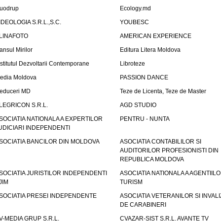
uodrup
Ecology.md
IDEOLOGIA S.R.L.,S.C.
YOUBESC
LINAFOTO
AMERICAN EXPERIENCE
ansul Mirilor
Editura Litera Moldova
nstitutul Dezvoltarii Contemporane
Libroteze
edia Moldova
PASSION DANCE
educeri MD
Teze de Licenta, Teze de Master
LEGRICON S.R.L.
AGD STUDIO
SOCIATIA NATIONALA A EXPERTILOR
PENTRU - NUNTA
UDICIARI INDEPENDENTI
SOCIATIA BANCILOR DIN MOLDOVA
ASOCIATIA CONTABILILOR SI
AUDITORILOR PROFESIONISTI DIN
REPUBLICA MOLDOVA
SOCIATIA JURISTILOR INDEPENDENTI
ASOCIATIA NATIONALA A AGENTIIL
JIM
TURISM
SOCIATIA PRESEI INDEPENDENTE
ASOCIATIA VETERANILOR SI INVALI
DE CARABINERI
V-MEDIA GRUP S.R.L.
CVAZAR-SIST S.R.L. AVANTE TV