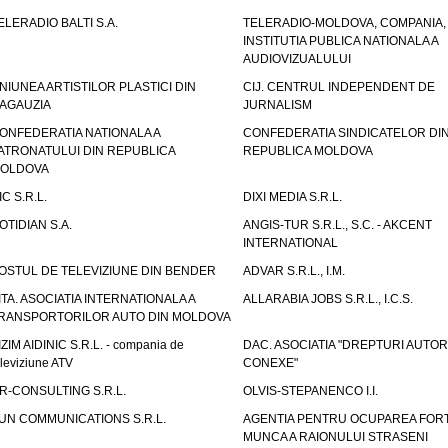
ELERADIO BALTI S.A.
TELERADIO-MOLDOVA, COMPANIA,
INSTITUTIA PUBLICA NATIONALA A
AUDIOVIZUALULUI
NIUNEA ARTISTILOR PLASTICI DIN
CIJ. CENTRUL INDEPENDENT DE
AGAUZIA
JURNALISM
ONFEDERATIA NATIONALA A
CONFEDERATIA SINDICATELOR DI
ATRONATULUI DIN REPUBLICA
REPUBLICA MOLDOVA
OLDOVA
IC S.R.L.
DIXI MEDIA S.R.L.
OTIDIAN S.A.
ANGIS-TUR S.R.L., S.C. - AKCENT
INTERNATIONAL
OSTUL DE TELEVIZIUNE DIN BENDER
ADVAR S.R.L., I.M.
ITA. ASOCIATIA INTERNATIONALA A
ALLARABIA JOBS S.R.L., I.C.S.
RANSPORTORILOR AUTO DIN MOLDOVA
IZIM AIDINIC S.R.L. - compania de
DAC. ASOCIATIA "DREPTURI AUTOR
eleviziune ATV
CONEXE"
R-CONSULTING S.R.L.
OLVIS-STEPANENCO I.I.
UN COMMUNICATIONS S.R.L.
AGENTIA PENTRU OCUPAREA FORT
MUNCA A RAIONULUI STRASENI