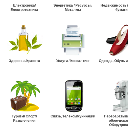
Електроника/
Энергетика / Ресурсы /
Недвижимость 
Електротехника
Металлы
бумаги
Здоровье/Красота
Услуги / Консалтинг
Одежда, Обувь и
Туризм/ Спорт/
Связь, телекоммуникации
Перерабатыв
Развлечения
оборудова
Оборудова