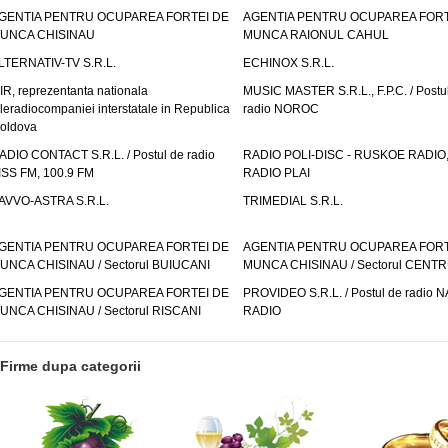
GENTIA PENTRU OCUPAREA FORTEI DE
AGENTIA PENTRU OCUPAREA FORT
UNCA CHISINAU
MUNCA RAIONUL CAHUL
LTERNATIV-TV S.R.L.
ECHINOX S.R.L.
IR, reprezentanta nationala
MUSIC MASTER S.R.L., F.P.C. / Postu
eleradiocompaniei interstatale in Republica
radio NOROC
oldova
ADIO CONTACT S.R.L. / Postul de radio
RADIO POLI-DISC - RUSKOE RADIO
ISS FM, 100.9 FM
RADIO PLAI
AVVO-ASTRA S.R.L.
TRIMEDIAL S.R.L.
GENTIA PENTRU OCUPAREA FORTEI DE
AGENTIA PENTRU OCUPAREA FORT
UNCA CHISINAU / Sectorul BUIUCANI
MUNCA CHISINAU / Sectorul CENT
GENTIA PENTRU OCUPAREA FORTEI DE
PROVIDEO S.R.L. / Postul de radio 
UNCA CHISINAU / Sectorul RISCANI
RADIO
Firme dupa categorii