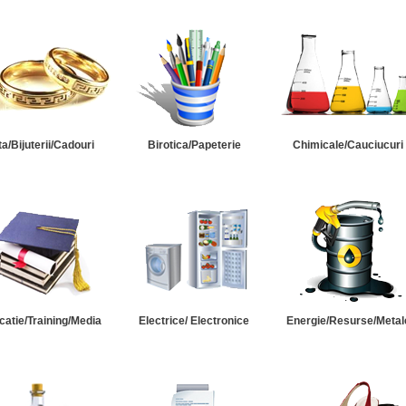
ta/Bijuterii/Cadouri
Birotica/Papeterie
Chimicale/Cauciucuri
catie/Training/Media
Electrice/ Electronice
Energie/Resurse/Metal