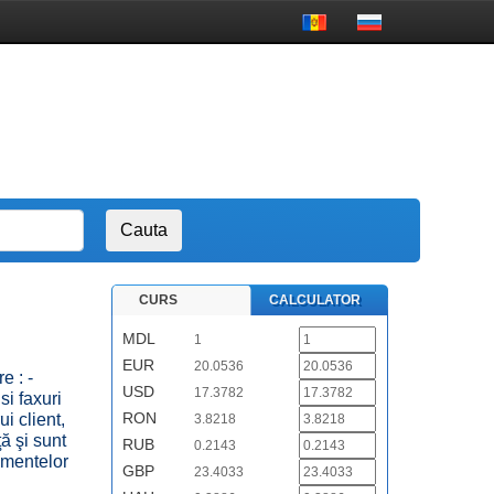
CURS
CALCULATOR
MDL
1
EUR
20.0536
e : -
USD
17.3782
si faxuri
RON
i client,
3.8218
ă şi sunt
RUB
0.2143
amentelor
GBP
23.4033