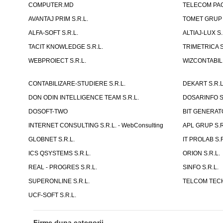
COMPUTER.MD
TELECOM PAG
AVANTAJ PRIM S.R.L.
TOMET GRUP 
ALFA-SOFT S.R.L.
ALTIAJ-LUX S.
TACIT KNOWLEDGE S.R.L.
TRIMETRICA S
WEBPROIECT S.R.L.
WIZCONTABIL 
CONTABILIZARE-STUDIERE S.R.L.
DEKART S.R.L
DON ODIN INTELLIGENCE TEAM S.R.L.
DOSARINFO S.
DOSOFT-TWO
BIT GENERATO
INTERNET CONSULTING S.R.L. - WebConsulting
APL GRUP S.R.
GLOBNET S.R.L.
IT PROLAB S.R
ICS QSYSTEMS S.R.L.
ORION S.R.L.
REAL - PROGRES S.R.L.
SINFO S.R.L.
SUPERONLINE S.R.L.
TELCOM TECH
UCF-SOFT S.R.L.
Firme dupa categorii