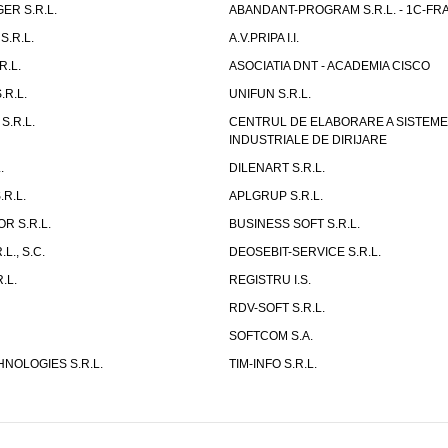
ER S.R.L.
ABANDANT-PROGRAM S.R.L. - 1C-FR
S.R.L.
A.V.PRIPA I.I.
R.L.
ASOCIATIA DNT - ACADEMIA CISCO
.R.L.
UNIFUN S.R.L.
S.R.L.
CENTRUL DE ELABORARE A SISTEM
INDUSTRIALE DE DIRIJARE
.
DILENART S.R.L.
R.L.
APLGRUP S.R.L.
R S.R.L.
BUSINESS SOFT S.R.L.
L., S.C.
DEOSEBIT-SERVICE S.R.L.
.L.
REGISTRU I.S.
RDV-SOFT S.R.L.
SOFTCOM S.A.
NOLOGIES S.R.L.
TIM-INFO S.R.L.