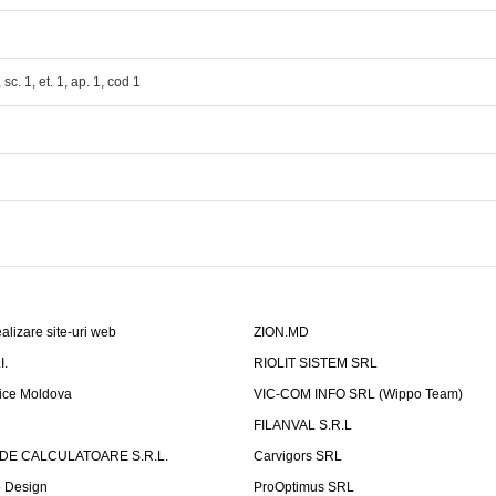
sc. 1, et. 1, ap. 1, cod 1
alizare site-uri web
ZION.MD
I.
RIOLIT SISTEM SRL
fice Moldova
VIC-COM INFO SRL (Wippo Team)
FILANVAL S.R.L
 DE CALCULATOARE S.R.L.
Carvigors SRL
b Design
ProOptimus SRL