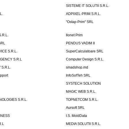
SISTEME IT SOLUTII S.R.L.
L.
ADPIXEL-PRIM S.R.L.
"Ostap-Prim" SRL
.R.L.
Ilonet Prim
SRL
PENDUS VADIM II
CE S.R.L.
SuperCalculatoare SRL
GENCY S.R.L
Computer Design S.R.L.
 S.R.L.
smadshop.md
pport
InfoSofTeh SRL
SYSTECH SOLUTION
MAGIC WEB S.R.L.
OLOGIES S.R.L.
TOPNETCOM S.R.L.
Aursoft SRL
INESS
I.S. MoldData
R.L
MEDIA SOLUTII S.R.L.