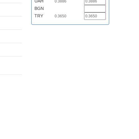
UAH
0.3886
BGN
TRY
0.3650