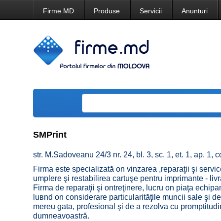
Firme.MD
Produse
Servicii
Anunturi
SMPrint
str. M.Sadoveanu 24/3 nr. 24, bl. 3, sc. 1, et. 1, ap. 1, 
Firma este specializată оn vinzarea ,reparaţii şi serv
umplere şi restabilirea cartuşe pentru imprimante - liv
Firma de reparaţii şi оntreţinere, lucru оn piaţa echip
luвnd оn considerare particularităţile muncii sale şi de
mereu gata, profesional şi de a rezolva cu promptitudi
dumneavoastră.