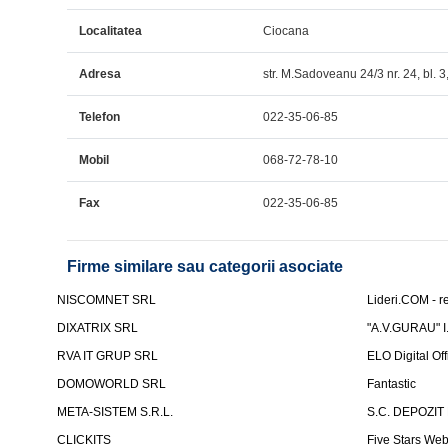
Localitatea
Ciocana
Adresa
str. M.Sadoveanu 24/3 nr. 24, bl. 3, 
Telefon
022-35-06-85
Mobil
068-72-78-10
Fax
022-35-06-85
Firme similare sau categorii asociate
NISCOMNET SRL
Lideri.COM - re
DIXATRIX SRL
"A.V.GURAU" I.
RVA IT GRUP SRL
ELO Digital Of
DOMOWORLD SRL
Fantastic
META-SISTEM S.R.L.
S.C. DEPOZIT
CLICKITS
Five Stars We