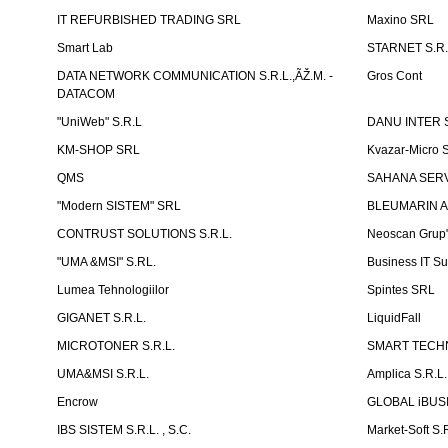
IT REFURBISHED TRADING SRL
Maxino SRL
Smart Lab
STARNET S.R.
DATA NETWORK COMMUNICATION S.R.L.,ÃŽ.M. -
Gros Cont
DATACOM
"UniWeb" S.R.L
DANU INTER S
KM-SHOP SRL
Kvazar-Micro 
QMS
SAHANA SERVI
"Modern SISTEM" SRL
BLEUMARIN A
CONTRUST SOLUTIONS S.R.L.
Neoscan Grup"
"UMA &MSI" S.RL.
Business IT Su
Lumea Tehnologiilor
Spintes SRL
GIGANET S.R.L.
LiquidFall
MICROTONER S.R.L.
SMART TECHN
UMA&MSI S.R.L.
Amplica S.R.L.
Encrow
GLOBAL iBUS
IBS SISTEM S.R.L. , S.C.
Market-Soft S.