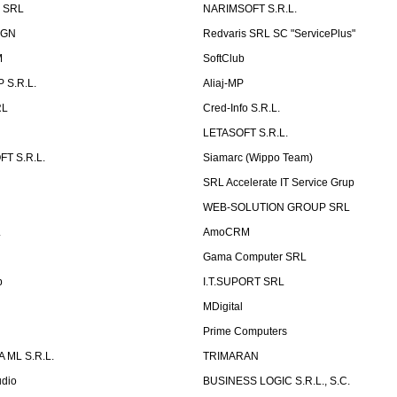
p SRL
NARIMSOFT S.R.L.
IGN
Redvaris SRL SC "ServicePlus"
M
SoftClub
 S.R.L.
Aliaj-MP
RL
Cred-Info S.R.L.
LETASOFT S.R.L.
T S.R.L.
Siamarc (Wippo Team)
SRL Accelerate IT Service Grup
WEB-SOLUTION GROUP SRL
L
AmoCRM
Gama Computer SRL
b
I.T.SUPORT SRL
MDigital
Prime Computers
 ML S.R.L.
TRIMARAN
udio
BUSINESS LOGIC S.R.L., S.C.