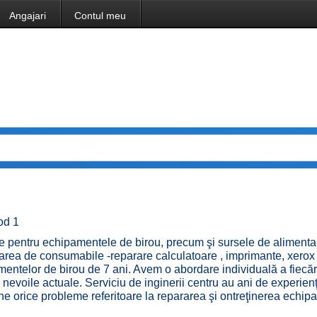
Angajari
Contul meu
cod 1
ice pentru echipamentele de birou, precum şi sursele de alimentar
rarea de consumabile -reparare calculatoare , imprimante, xerox 
amentelor de birou de 7 ani. Avem o abordare individuală a fiecăru
 nevoile actuale. Serviciu de inginerii centru au ani de experienţ
ne orice probleme referitoare la repararea şi оntreţinerea echip