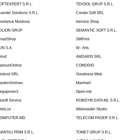
OFTEXPERT S.R.L.
TEHSOL GRUP S.R.L.
luester Solutions S.R.L.
Creativ Soft SRL
reelance Moldova
Iservice Shop
OLION GRUP
SEMANTIC SOFT S.R.L.
madShop
SMPrint
DN S.A.
W - Arts
Host
AMDARIS SRL
adouriOnline
COMODIO
lobnet SRL
Greatness Web
asterchisinau
Maxmart
egaproiect
Open.md
esoft Service
ROMSYM DATA ML S.R.L.
ebLux
Webmaster Studio
OMPUTER.MD
TELECOM PAGER S.R.L.
VANTAJ PRIM S.R.L.
TOMET GRUP S.R.L.