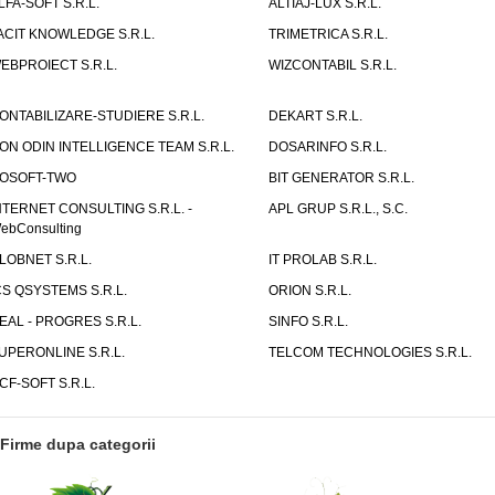
LFA-SOFT S.R.L.
ALTIAJ-LUX S.R.L.
ACIT KNOWLEDGE S.R.L.
TRIMETRICA S.R.L.
EBPROIECT S.R.L.
WIZCONTABIL S.R.L.
ONTABILIZARE-STUDIERE S.R.L.
DEKART S.R.L.
ON ODIN INTELLIGENCE TEAM S.R.L.
DOSARINFO S.R.L.
OSOFT-TWO
BIT GENERATOR S.R.L.
NTERNET CONSULTING S.R.L. -
APL GRUP S.R.L., S.C.
ebConsulting
LOBNET S.R.L.
IT PROLAB S.R.L.
CS QSYSTEMS S.R.L.
ORION S.R.L.
EAL - PROGRES S.R.L.
SINFO S.R.L.
UPERONLINE S.R.L.
TELCOM TECHNOLOGIES S.R.L.
CF-SOFT S.R.L.
Firme dupa categorii