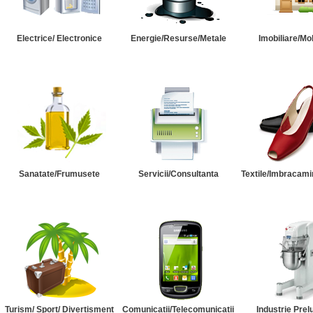
Electrice/ Electronice
Energie/Resurse/Metale
Imobiliare/Mob
Sanatate/Frumusete
Servicii/Consultanta
Textile/Imbracami
Turism/ Sport/ Divertisment
Comunicatii/Telecomunicatii
Industrie Prel