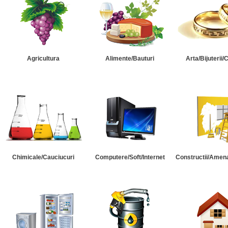
Agricultura
Alimente/Bauturi
Arta/Bijuterii/
Chimicale/Cauciucuri
Computere/Soft/Internet
Constructii/Amena