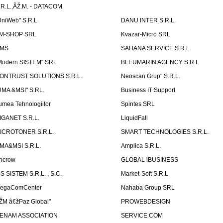
.R.L.,ÃŽ.M. - DATACOM
UniWeb" S.R.L
DANU INTER S.R.L.
M-SHOP SRL
Kvazar-Micro SRL
MS
SAHANA SERVICE S.R.L.
Modern SISTEM" SRL
BLEUMARIN AGENCY S.R.L
ONTRUST SOLUTIONS S.R.L.
Neoscan Grup" S.R.L.
UMA &MSI" S.RL.
Business IT Support
umea Tehnologiilor
Spintes SRL
IGANET S.R.L.
LiquidFall
ICROTONER S.R.L.
SMART TECHNOLOGIES S.R.L.
MA&MSI S.R.L.
Amplica S.R.L.
ncrow
GLOBAL iBUSINESS
BS SISTEM S.R.L. , S.C.
Market-Soft S.R.L
egaComCenter
Nahaba Group SRL
ŽM â€žPaz Global"
PROWEBDESIGN
ENAM ASSOCIATION
SERVICE COM