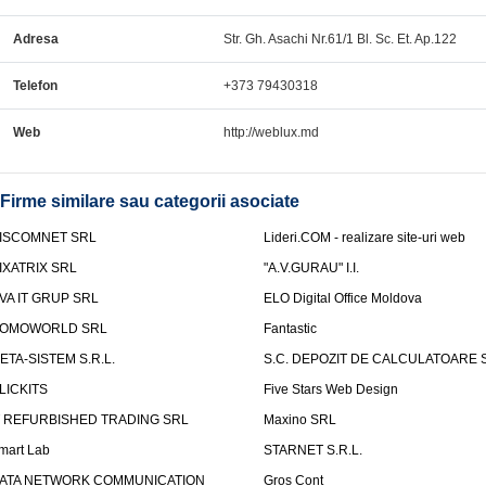
Adresa
Str. Gh. Asachi Nr.61/1 Bl. Sc. Et. Ap.122
Telefon
+373 79430318
Web
http://weblux.md
Firme similare sau categorii asociate
ISCOMNET SRL
Lideri.COM - realizare site-uri web
IXATRIX SRL
"A.V.GURAU" I.I.
VA IT GRUP SRL
ELO Digital Office Moldova
OMOWORLD SRL
Fantastic
ETA-SISTEM S.R.L.
S.C. DEPOZIT DE CALCULATOARE S
LICKITS
Five Stars Web Design
T REFURBISHED TRADING SRL
Maxino SRL
mart Lab
STARNET S.R.L.
ATA NETWORK COMMUNICATION
Gros Cont