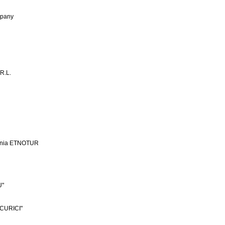
mpany
R.L.
ania ETNOTUR
U"
CURICI"