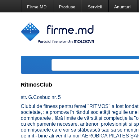
Firme.MD
Produse
Servicii
Anunturi
RitmosClub
str. G.Cosbuc nr. 5
Clubul de fitness pentru femei "RITMOS" a fost fonda
societate, : a promova în rândul societății regulile une
domnișoarele , fără limite de vârstă și complecție la "
cu echipamente necesare, antrenori profesioniști și spe
domnișoarele care vor sa slăbească sau sa se mențină î
definit - bine ați venit la noi! AEROBICA PILA