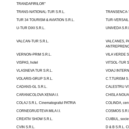
TRANDAFIRILOR"
TRANS-NATIONAL-TUR S.R.L.
TRANSENCA-T
TUR 34 TOURISM & AVIATION S.R.L.
TUR-VERSAILL
U-TUR DIXI S.R.L.
UNIVEDA S.R.
VALCAN-TUR S.R.L.
VALCANES, P
ANTREPRENOR
VERNON-PRIM S.R.L.
VILA VERDE S
VISPAS, hotel
VITSOL-TUR S
VLASNEVA TUR S.R.L.
VOIAJ INTERN
VOLARIS-GRUP S.R.L.
C.T.TURISM S.
CADANS-GL S.R.L.
CALESTRU VITA
CARANICOLOVA XENIA I.I.
CHISLA NOUA 
COLAJ S.R.L. Cinematograful PATRIA
COLINDA, centr
CORNEGRUDTEVA MILA I.I.
COSMOS S.R.
CREATIV SHOW S.R.L.
CUIBUL, socie
CVIN S.R.L.
D & B S.R.L. 