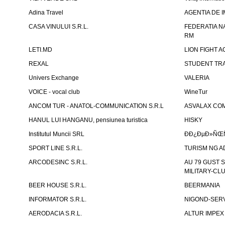
Adina Travel
AGENTIA DE IM
CASA VINULUI S.R.L.
FEDERATIA N
RM
LETI.MD
LION FIGHT 
REXAL
STUDENT TR
Univers Exchange
VALERIA
VOICE - vocal club
WineTur
ANCOM TUR - ANATOL-COMMUNICATION S.R.L
ASVALAX COM 
HANUL LUI HANGANU, pensiunea turistica
HISKY
Institutul Muncii SRL
ÐÐ¿ÐµÐ»ÑŒÑ
SPORT LINE S.R.L.
TURISM NG A
ARCODESINC S.R.L.
AU 79 GUST S.
MILITARY-CL
BEER HOUSE S.R.L.
BEERMANIA
INFORMATOR S.R.L.
NIGOND-SERVI
AERODACIA S.R.L.
ALTUR IMPEX 