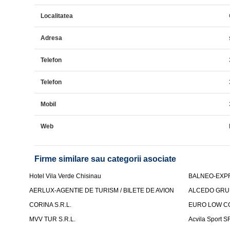
Localitatea
Adresa
Telefon
Telefon
Mobil
Web
Firme similare sau categorii asociate
Hotel Vila Verde Chisinau
BALNEO-EXP
AERLUX-AGENTIE DE TURISM / BILETE DE AVION
ALCEDO GRU
CORINA S.R.L.
EURO LOW CO
MVV TUR S.R.L.
Acvila Sport S