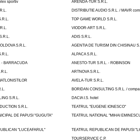
ex sportiv
ARENDA-TUR S.R.L.
R.L.
DISTRIBUTIE AUDIO S.R.L. / MAVR co
.R.L.
TOP GAME WORLD S.R.L.
R.L.
VIODOR-ART S.R.L.
.R.L.
ADIS S.R.L.
LDOVA S.R.L.
AGENTIA DE TURISM DIN CHISINAU S.
.R.L.
ALPACA S.R.L.
L. - BARRACUDA
ANESTO-TUR S.R.L. - ROBINSON
R.L.
ARTNOVA S.R.L.
IATLONISTILOR
AVELA-TUR S.R.L.
.L.
BORIDAN CONSULTING S.R.L. / comp
ING S.R.L.
DACIA I.S. hotel
UCTION S.R.L.
TEATRUL "EUGENE IONESCO"
ICIPAL DE PAPUSI "GUGUTA"
TEATRUL NATIONAL "MIHAI EMINESC
UBLICAN "LUCEAFARUL"
TEATRUL REPUBLICAN DE PAPUSI "LI
TOURSERVICE C.P.