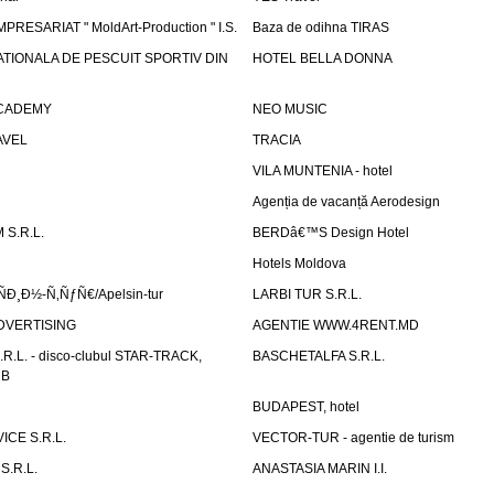
PRESARIAT " MoldArt-Production " I.S.
Baza de odihna TIRAS
ATIONALA DE PESCUIT SPORTIV DIN
HOTEL BELLA DONNA
ACADEMY
NEO MUSIC
AVEL
TRACIA
VILA MUNTENIA - hotel
Agenția de vacanță Aerodesign
S.R.L.
BERDâ€™S Design Hotel
Hotels Moldova
Ð¸Ð½-Ñ‚ÑƒÑ€/Apelsin-tur
LARBI TUR S.R.L.
DVERTISING
AGENTIE WWW.4RENT.MD
R.L. - disco-clubul STAR-TRACK,
BASCHETALFA S.R.L.
UB
BUDAPEST, hotel
CE S.R.L.
VECTOR-TUR - agentie de turism
S.R.L.
ANASTASIA MARIN I.I.