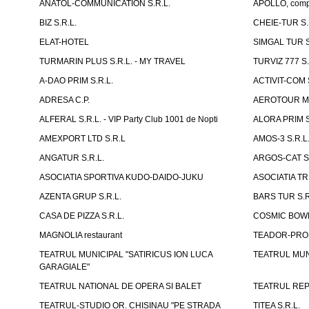
ANATOL-COMMUNICATION S.R.L.
APOLLO, compl
BIZ S.R.L.
CHEIE-TUR S.
ELAT-HOTEL
SIMGAL TUR S
TURMARIN PLUS S.R.L. - MY TRAVEL
TURVIZ 777 S.
A-DAO PRIM S.R.L.
ACTIVIT-COM S
ADRESA C.P.
AEROTOUR MO
ALFERAL S.R.L. - VIP Party Club 1001 de Nopti
ALORA PRIM S
AMEXPORT LTD S.R.L
AMOS-3 S.R.
ANGATUR S.R.L.
ARGOS-CAT S.
ASOCIATIA SPORTIVA KUDO-DAIDO-JUKU
ASOCIATIA TR
AZENTA GRUP S.R.L.
BARS TUR S.R
CASA DE PIZZA S.R.L.
COSMIC BOWL
MAGNOLIA restaurant
TEADOR-PROD
TEATRUL MUNICIPAL "SATIRICUS ION LUCA
TEATRUL MUN
GARAGIALE"
TEATRUL NATIONAL DE OPERA SI BALET
TEATRUL REP
TEATRUL-STUDIO OR. CHISINAU "PE STRADA
TITEA S.R.L.