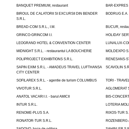
BANQUET PREMIUM, restaurant
BAR-EXPRES S
BIROUL DE CALATORII SI EXCURSII DIN BENDER
BODRUG E.A. I
S.R.L.
BREAD-COM S.R.L., I.M.
BUCUR, restau
GRINCO-GRINCOM I.I.
HOLIDAY SERV
LEOGRAND HOTEL & CONVENTION CENTER
LUNALUX-COM 
MIDNIGHT S.R.L. - restaurantul LA BOUCHERIE
MOLDEXPO S.
POLIPROJECT EXHIBITIONS S.R.L.
RENESANS-S
SAPIN EXIM S.R.L. - AMADEUS TRAVEL LUFTHANSA
SCAVOLIN S.R
CITY CENTER
SOFILAREX S.R.L. - agentie de turism COLUMBUS
TORI - TRAVE
VIVOTUR S.R.L.
AGLOMERAT S.R
ANATOL VACARI I.I. - barul AMICII
BIS-CONCERT 
INTUR S.R.L.
LOTERIA MOLD
RENOME-PLUS S.A.
RIXOS-TUR S.
RONATOR-TUR S.R.L.
ROZENBERG & C
SADOVO, baza de odihna
SAHINLER S.R