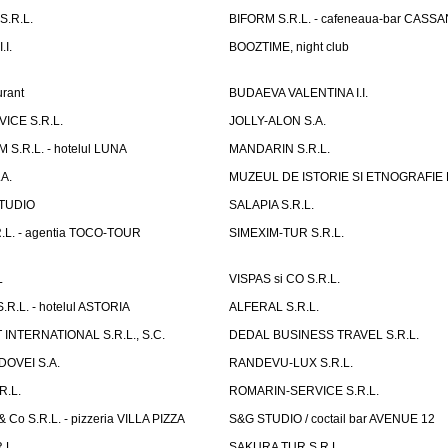
.R.L.
BIFORM S.R.L. - cafeneaua-bar CASS
.I.
BOOZTIME, night club
rant
BUDAEVA VALENTINA I.I.
ICE S.R.L.
JOLLY-ALON S.A.
S.R.L. - hotelul LUNA
MANDARIN S.R.L.
A.
MUZEUL DE ISTORIE SI ETNOGRAFIE
TUDIO
SALAPIA S.R.L.
.L. - agentia TOCO-TOUR
SIMEXIM-TUR S.R.L.
L
VISPAS si CO S.R.L.
.L. - hotelul ASTORIA
ALFERAL S.R.L.
INTERNATIONAL S.R.L., S.C.
DEDAL BUSINESS TRAVEL S.R.L.
OVEI S.A.
RANDEVU-LUX S.R.L.
R.L.
ROMARIN-SERVICE S.R.L.
o S.R.L. - pizzeria VILLA PIZZA
S&G STUDIO / coctail bar AVENUE 12
.L.
SAKURA TUR S.R.L.