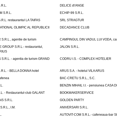
R.L.
DELICE d\'ANGE
 S.R.L.
ECHIP-99 S.R.L.
R.L. restaurantul LA TAIFAS
SRL STRAGTUR
ATIONAL OLIMPIC AL REPUBLICII
DECADANCE CLUB
.R.L., agentie de turism
CAMPINGUL DIN VADUL LUI VODA, cas
GROUP S.R.L.- restaurantul,
JALON S.R.L.
ARIUS
.R.L. - agentia de turism GRAND
CODRU I.S. - COMPLEX HOTELIER
R.L. - BELLA DONNA hotel
ARUS S.A. - hotelul VILA ARUS
cafenea
BAC-CRETU S.R.L., S.C.
L.
BENZIN MIHAIL I.I. - pensiunea CASA
L. - Restaurantul-club GALANT
BOOKMAKERSERVICE
S S.R.L.
GOLDEN PARTY
.R.L., I.M.
ANIVERSARI S.R.L.
L.
AUTOVIT-COM S.R.L.- cafeneaua-bar