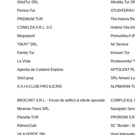
GhidTur SRL
Afrodita Tur S
Florina-Tur
STUDITERRA S.
PREMIUM TUR
The Astoria Re
CONELDA S.R.L. S.C.
Hotelul Vila Iri
Megasport
Pivnushka A-9
"OKAY" SRL
Air Service
Family Tur
Irinaser-Tur
La Vista
Restaurantul 
Agentia de Calatorii Explore
APTOLENT PLUS
Selct grup
SRL Almani Lu
A.S.I.A CLUB/ PRO ILICRIS
ALPIMARIN-TU
BROCART S.R.L. - Focuri de artificii si efecte speciale
COMPLEXUL 
Miramar-Trans SRL
Navigator Ser
Planeta-TUR
PRORIOM S.R.L
RitmosClub
SC "Bordei - S
VILA VERDE SRL
Voiaj Internati