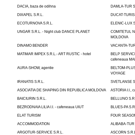
DACIA, baza de odihna
DAMLA-TUR S.
DIXAPEL S.R.L.
DUCAT-TURISM
ECOTURNOVA S.R.L.
ELENIC-LUX S.
UNGAR S.R.L. - Night club DANCE PLANET
COMITETUL N
MOLDOVA
DINAMO BENDER
VACANTA-TUR S
MATIMAR IMPEX S.R.L.- ART RUSTIC - hotel
BELP SERVICE 
cafeneaua M
AURA-SHOW, agentie
BELTOM-PLUS S
VOYAGE
IRANATIS S.R.L.
SVETLANSE S.
ASOCIATIA DE SHAPING DIN REPUBLICA MOLDOVA
ASTORIA I.I., 
BAICIURIN S.R.L.
BELLUNO S.R.
BEZRODNAIA LILIA I.I. - cafeneaua UIUT
BLUES-PA S.R.
ELAT TURISM
FOUR SEASON
ACCOMMODATION
ALIBABA-TUR S
ARGOTUR-SERVICE S.R.L.
ASCORN S.R.