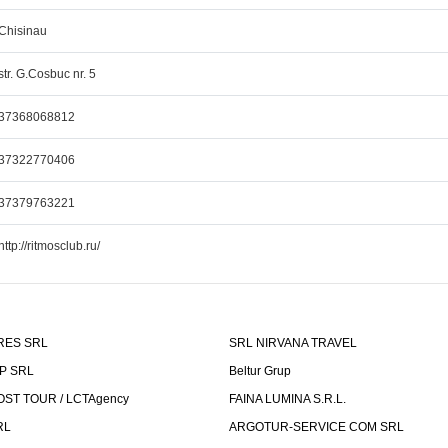
Chisinau
str. G.Cosbuc nr. 5
37368068812
37322770406
37379763221
http://ritmosclub.ru/
RES SRL
SRL NIRVANA TRAVEL
P SRL
Beltur Grup
ST TOUR / LCTAgency
FAINA LUMINA S.R.L.
RL
ARGOTUR-SERVICE COM SRL