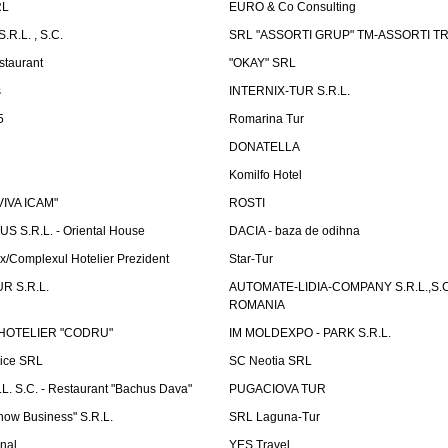
RL
EURO & Co Consulting
R.L. , S.C.
SRL "ASSORTI GRUP" TM-ASSORTI T
staurant
"OKAY" SRL
s
INTERNIX-TUR S.R.L.
5
Romarina Tur
DONATELLA
Komilfo Hotel
"VIVA ICAM"
ROSTI
 S.R.L. - Oriental House
DACIA - baza de odihna
x/Complexul Hotelier Prezident
Star-Tur
R S.R.L.
AUTOMATE-LIDIA-COMPANY S.R.L.,S.C.
ROMANIA
HOTELIER "CODRU"
IM MOLDEXPO - PARK S.R.L.
vice SRL
SC Neotia SRL
. S.C. - Restaurant "Bachus Dava"
PUGACIOVA TUR
how Business" S.R.L.
SRL Laguna-Tur
onal
YES Travel