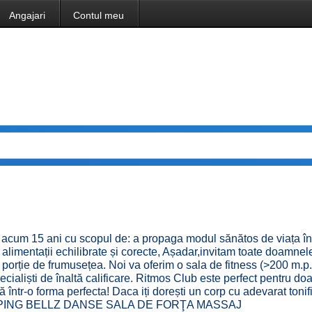
Angajari
Contul meu
t acum 15 ani cu scopul de: a propaga modul sănătos de viața î
i alimentații echilibrate și corecte, Așadar,invitam toate doamnele
o porție de frumusețea. Noi va oferim o sala de fitness (>200 m.p
cialiști de înaltă calificare. Ritmos Club este perfect pentru do
ntr-o forma perfecta! Daca iți dorești un corp cu adevarat tonifi
TES ŞAPING BELLZ DANSE SALA DE FORŢA MASSAJ