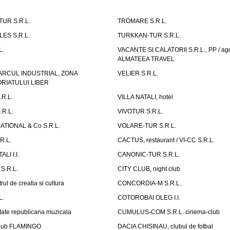
UR S.R.L.
TROMARE S.R.L.
ES S.R.L.
TURKKAN-TUR S.R.L.
L.
VACANTE SI CALATORII S.R.L., PP / age
ALMATEEA TRAVEL
ARCUL INDUSTRIAL, ZONA
VELIER S.R.L.
IATULUI LIBER
.R.L.
VILLA NATALI, hotel
.R.L.
VIVOTUR S.R.L.
ATIONAL & Co S.R.L.
VOLARE-TUR S.R.L.
R.L.
CACTUS, restaurant / VI-CC S.R.L.
LI I.I.
CANONIC-TUR S.R.L.
S.R.L.
CITY CLUB, night club
ul de creatia si cultura
CONCORDIA-M S.R.L.
L.
COTOROBAI OLEG I.I.
tate republicana muzicala
CUMULUS-COM S.R.L. cinema-club
Club FLAMINGO
DACIA CHISINAU, clubul de fotbal