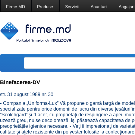
Firme.MD
Produse
Servicii
Anunturi
Angajari
Binefacerea-DV
str. 31 august 1989 nr. 30
• Compania „Uniforma-Lux” Vă propune o gamă largă de modele
specializate pentru orice domenii de lucru din diverse ţesături în
”Scotchgard” şi ”Lace”, cu proprietăţi de respingere a apei, murdă
uzează greu, nu se decolorează, îşi păstrează capacitatea de pe
preoprietăţile igienice necesare. • Veţi fi impresionaţi de varieta
calitate şi aţele rezistente din polyester folosite la confecţionar