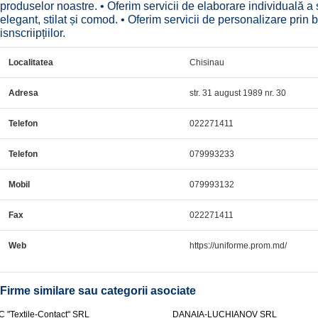
produselor noastre. • Oferim servicii de elaborare individuală a st
elegant, stilat și comod. • Oferim servicii de personalizare prin
isnscriipțiilor.
Localitatea
Chisinau
Adresa
str. 31 august 1989 nr. 30
Telefon
022271411
Telefon
079993233
Mobil
079993132
Fax
022271411
Web
https://uniforme.prom.md/
Firme similare sau categorii asociate
C "Textile-Contact" SRL
DANAIA-LUCHIANOV SRL