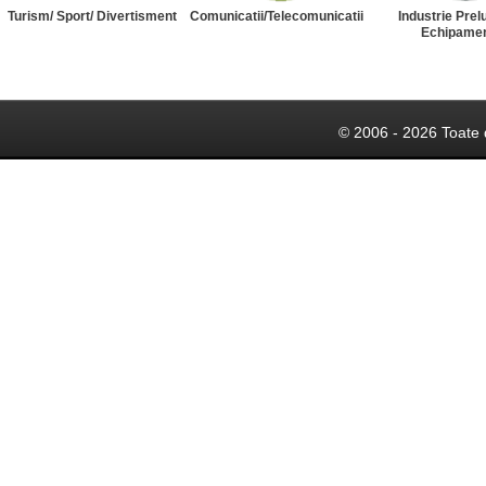
Turism/ Sport/ Divertisment
Comunicatii/Telecomunicatii
Industrie Prel
Echipame
© 2006 - 2026 Toate 