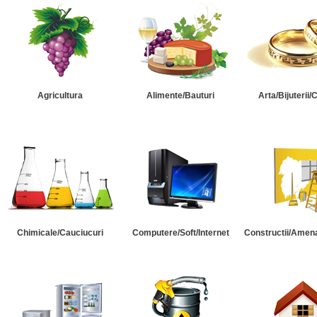
Agricultura
Alimente/Bauturi
Arta/Bijuterii/
Chimicale/Cauciucuri
Computere/Soft/Internet
Constructii/Amena