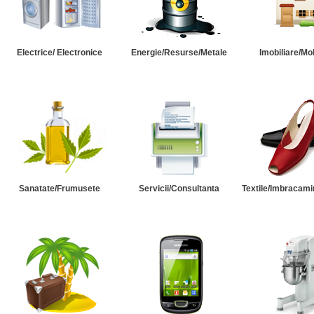
Electrice/ Electronice
Energie/Resurse/Metale
Imobiliare/Mob
Sanatate/Frumusete
Servicii/Consultanta
Textile/Imbracami