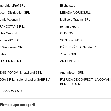
mbroideryProf SRL
Etichete.eu
talcom Distribution SRL
LEBADA IVORIE S.R.L.
elnic Valentin II
Multicore Trading SRL
RANCOTAP S.R.L.
roman-expert
otes Grup Srl
OLDCOM
urnitur-BY LLC
SC "LogicStil" SRL
D Web Invest SRL
ÐÑ‚ÐµÐ»ÑŒÐµ "Modern"
litex
Zukinni SRL
LES-PRIM S.R.L.
ARIDON S.R.L.
ENIS POPOV I.I. - atelierul STIL
Andriniscom SRL
GGA S.R.L. - salonul-atelier SABRINA
FABRICA DE CONFECTII LA COMAN
BENDER I.U.M.
RBASADAN S.R.L.
Firme dupa categorii