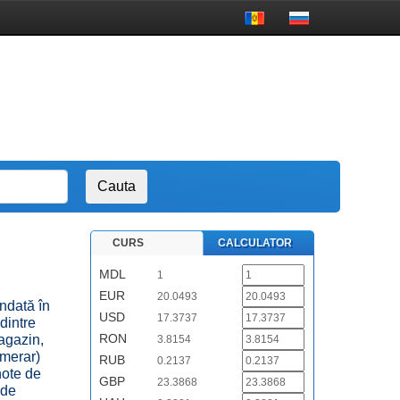
CURS
CALCULATOR
MDL
1
EUR
20.0493
ndată în
USD
17.3737
dintre
RON
agazin,
3.8154
umerar)
RUB
0.2137
note de
GBP
23.3868
 de