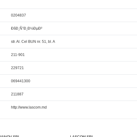
0204837
ÐšÐ¸ÑˆÐ¸Ð½ÐµÐ²
str. Al. Cel BUN nr. 51, bl. A
211-901
229721
069441300
211887
http://www.lascom.md