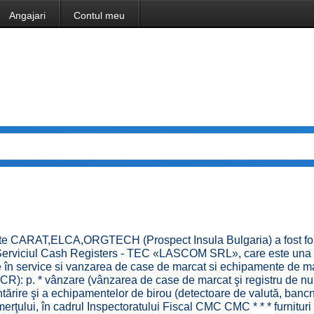
Angajari
Contul meu
e CARAT,ELCA,ORGTECH (Prospect Insula Bulgaria) a fost fo
rviciul Cash Registers - TEC «LASCOM SRL», care este una 
e în service si vanzarea de case de marcat si echipamente de m
ECR): p. * vânzare (vânzarea de case de marcat şi registru de n
ărire şi a echipamentelor de birou (detectoare de valută, banc
erţului, în cadrul Inspectoratului Fiscal CMC CMC * * * furnituri