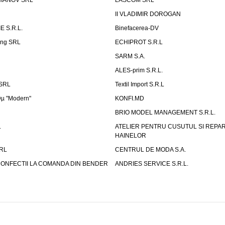
IANOV SRL
LASCOM SRL
II VLADIMIR DOROGAN
E S.R.L.
Binefacerea-DV
ding SRL
ECHIPROT S.R.L
SARM S.A.
ALES-prim S.R.L.
 SRL
Textil Import S.R.L
µ "Modern"
KONFI.MD
BRIO MODEL MANAGEMENT S.R.L.
.
ATELIER PENTRU CUSUTUL SI REPAR
HAINELOR
SRL
CENTRUL DE MODA S.A.
CONFECTII LA COMANDA DIN BENDER
ANDRIES SERVICE S.R.L.