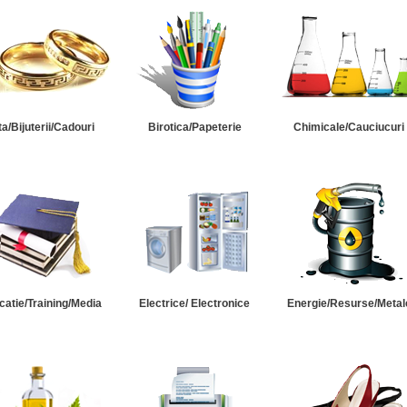
ta/Bijuterii/Cadouri
Birotica/Papeterie
Chimicale/Cauciucuri
catie/Training/Media
Electrice/ Electronice
Energie/Resurse/Metal