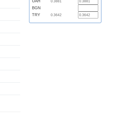
UAH
0.3881
BGN
TRY
0.3642