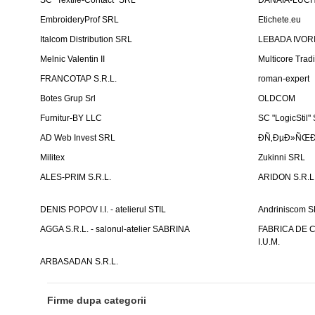
SC "Textile-Contact" SRL
DANAIA-LUCH
EmbroideryProf SRL
Etichete.eu
Italcom Distribution SRL
LEBADA IVORI
Melnic Valentin II
Multicore Tra
FRANCOTAP S.R.L.
roman-expert
Botes Grup Srl
OLDCOM
Furnitur-BY LLC
SC "LogicStil"
AD Web Invest SRL
ÐÑ‚ÐµÐ»ÑŒÐ
Militex
Zukinni SRL
ALES-PRIM S.R.L.
ARIDON S.R.L
DENIS POPOV I.I. - atelierul STIL
Andriniscom 
AGGA S.R.L. - salonul-atelier SABRINA
FABRICA DE 
I.U.M.
ARBASADAN S.R.L.
Firme dupa categorii