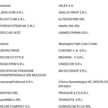
entorium
VALEX S.A.
LMOS-COM S.R.L.
AVALUX GRUP S.R.L.
IPLAST COM S.R.L.
ELTEHSISTEM SRL
YDROSYSTEMS ML S.R.L.
Interfoc-MS SRL
OPO CAD VEST
UNIMED FARMA S.R.L.
ianova
Weyergans High Care Center
VIDARO PROD
CORONIC-L.N. S.R.L.
NDO DECO STYLE
MEZANIN - V S.R.L.
RIAGO PRIM S.R.L.
UNIDECOR S.R.L.
SOCIATIA DE PSIHOOGIE
BIO-ECOSHOP S.R.L.
RANSPERSONALE DIN MOLDOVA
umerang/Protomval S.R.L.
Clinica Stomatologica NC DENTALE
DR.DIDU
ANOTEH SRL
PROAZUR & CO S.R.L.
uperBit&Co SRL
TEHNOSTIL S.R.L.
INCOM COMPANY S.A.
ADMAVICOM PLUS SRL