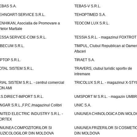
EBAS S.A.
TEBAS-V S.R.L.
EHNOART-SERVICE S.R.L.
TEHOPTIMED S.A.
ENHIKAN, Asociatia de Promovare a
TEOCOM LUX S.R.L.
rtelor Martiale
ESSA SERVICE-COM S.R.L.
TESSIA S.R.L. - magazinul FOXTROT
IBECUM S.R.L.
TIMPUL, Clubul Republican al Oamen
Afaceri
IPTOP S.R.L.
TIRAET S.A.
OTAL SISTEM S.R.L.
TRAVERS, clubul turistic sportiv de
intremare
RIAL SISTEM S.R.L. - centrul comercial
TRICOLUX S.R.L. - magazinul X-STY
ON AMI
.S.DIRECT-IMPORT S.R.L.
UMSPORT M S.R.L. - magazin UMB
NGAR S.R.L.,F.P.C./magazinul Colibri
UNIC S.A.
NITED ELECTRIC INDUSTRY S.R.L. -
UNIUNEA CHINOLOGICA DIN MOLD
ORTEX
NIUNEA COMPOZITORILOR SI
UNIUNEA FRIZERILOR SI COSMETI
UZICOLOGILOR DIN MOLDOVA
DIN MOLDOVA