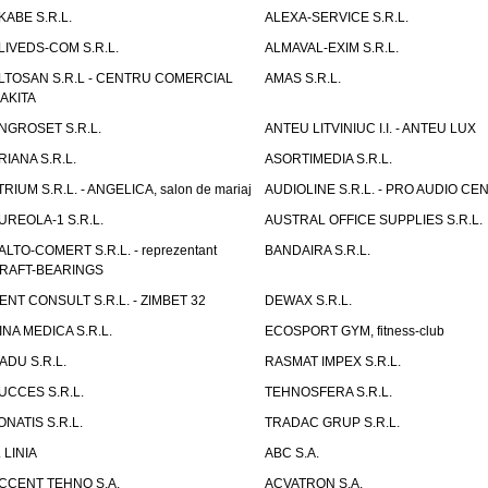
KABE S.R.L.
ALEXA-SERVICE S.R.L.
LIVEDS-COM S.R.L.
ALMAVAL-EXIM S.R.L.
LTOSAN S.R.L - CENTRU COMERCIAL
AMAS S.R.L.
AKITA
NGROSET S.R.L.
ANTEU LITVINIUC I.I. - ANTEU LUX
RIANA S.R.L.
ASORTIMEDIA S.R.L.
TRIUM S.R.L. - ANGELICA, salon de mariaj
AUDIOLINE S.R.L. - PRO AUDIO CE
UREOLA-1 S.R.L.
AUSTRAL OFFICE SUPPLIES S.R.L.
ALTO-COMERT S.R.L. - reprezentant
BANDAIRA S.R.L.
RAFT-BEARINGS
ENT CONSULT S.R.L. - ZIMBET 32
DEWAX S.R.L.
INA MEDICA S.R.L.
ECOSPORT GYM, fitness-club
ADU S.R.L.
RASMAT IMPEX S.R.L.
UCCES S.R.L.
TEHNOSFERA S.R.L.
ONATIS S.R.L.
TRADAC GRUP S.R.L.
. LINIA
ABC S.A.
CCENT TEHNO S.A.
ACVATRON S.A.