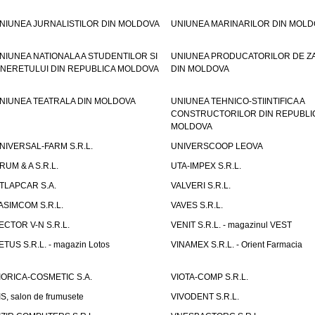
NIUNEA JURNALISTILOR DIN MOLDOVA
UNIUNEA MARINARILOR DIN MOLD
NIUNEA NATIONALA A STUDENTILOR SI
UNIUNEA PRODUCATORILOR DE Z
INERETULUI DIN REPUBLICA MOLDOVA
DIN MOLDOVA
NIUNEA TEATRALA DIN MOLDOVA
UNIUNEA TEHNICO-STIINTIFICA A
CONSTRUCTORILOR DIN REPUBLI
MOLDOVA
NIVERSAL-FARM S.R.L.
UNIVERSCOOP LEOVA
RUM & A S.R.L.
UTA-IMPEX S.R.L.
TLAPCAR S.A.
VALVERI S.R.L.
ASIMCOM S.R.L.
VAVES S.R.L.
ECTOR V-N S.R.L.
VENIT S.R.L. - magazinul VEST
ETUS S.R.L. - magazin Lotos
VINAMEX S.R.L. - Orient Farmacia
IORICA-COSMETIC S.A.
VIOTA-COMP S.R.L.
IS, salon de frumusete
VIVODENT S.R.L.