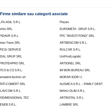
Firme similare sau categorii asociate
LFA-AGIL S.R.L.
Plazan
elnis SRL
EUROMETA - GRUP S.R.L.
PIDAVR S.R.L.
FPC "INVEST-FOND" SRL
mav Trans SRL
ARTBENCOM S.R.L.
FICIU SERVICE
RULCAR S.R.L.
IDAL GRUP SRL
UniProdLogistic
PROTEHPRO SRL
ARTIONEL SRL
ATCO & CO S.R.L.
IM MON BUREAU SRL
amadent technic srl
MORAR IGOR I.I.
TATI-COMERT SRL
ALEMICA S.R.L. - FAMILY DENT
SLAVCOM S.R.L.
MAHU-OLIM S.R.L.
RIDIMENSIONAL TEC
ARTINSTAL S.R.L
ENEB S.R.L.
LAMBRE SRL