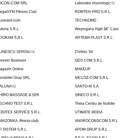
SICON-COM SRL
Laborator imunologic I.I.
egaGYM Fitness Club
ROMTEH-PRO S.R.L.
uravant-com
TECHNOMD
vtoria S.R.L.
Weyergans High â€“ Care
DORAM S.R.L.
ARTEMA PLAST S.R.L.
UNESCU SERGIU I.I.
ChiNec Srl
orever Business
GDS COM S.R.L.
agazin Online
MAKEUP
ondotel Grup SRL
NICLOZ-COM S.R.L.
ALUNA I.I.
SANTO-M S.A.
HIRO MASSAGE & SPA
SINECO S.R.L.
ECHNO TEST S.R.L
Theia Centru de Nutritie
ODITEX SERVICE S.R.L.
UTIMATE MODA
MAZONKA, fitness-club
ANGROCONSCOM S.R.L.
P SISTEM S.R.L.
APOM GRUP S.R.L.