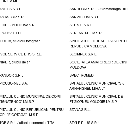
EHNICA.MD
ANCOS S.R.L.
SANDORIA S.R.L. - Stomatologia BI
ANTA-BRIZ S.R.L.
SANVITCOM S.R.L.
EDICO-MOLDOVA S.R.L.
SEL si C S.R.L.
ENATSKI D I.I.
SERLAND-COM S.R.L.
ILUETA, studioul fotografic
SINDICATUL EDUCATIEI SI STIINTEI
REPUBLICA MOLDOVA
IVOL SERVICE DHS S.R.L.
SLOIMPEX S.R.L.
NIPER, clubul de tir
SOCIETATEA AMATORILOR DE CIINI
MOLDOVA
PANDOR S.R.L.
SPECTROMED
PICUSOR-BL S.A.
SPITALUL CLINIC MUNICIPAL "SF.
ARHANGHEL MIHAIL"
PITALUL CLINIC MUNICIPAL DE COPII
SPITALUL CLINIC MUNICIPAL DE
V.IGNATENCO" I.M.S.P.
FTIZIOPNEUMOLOGIE I.M.S.P.
PITALUL CLINIC REPUBLICAN PENTRU
STANA S.R.L.
OPII "E.COTAGA" I.M.S.P.
TOB S.R.L. / aliantul comercial TITA
STYLE PLUS S.R.L.