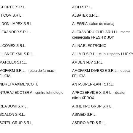
GEOPTIC S.R.L
AIOLI S.R.L.
ITICOM S.R.L.
ALBATEX S.R.L.
LDONI-IMPEX S.R.L.
ALEGRIA, salon de mariaj
LEXANDER S.R.L.
ALEXANDRU-CHELARU I.I. - marca
comerciala FRESH & JOY
LICOMEX S.R.L.
ALINA ELECTRONIC
LLIANCE KML S.R.L.
ALLMIR S.R.L. - clubul sportiv LUCKY
MATOLEX S.R.L.
AMDENT-BV S.R.L.
MOFARM S.R.L. - retea de farmacii
AMOFARM-DIVERSE S.R.L. - optica
ELICIA
FELICIA
NDREI MAXIMENCO I.I.
ANT-SUPER-LANT S.R.L.
NTURAJ ECOTERM - centru tehnologic
APROSERVICE-X S.R.L. - dealer
oficialXEROX
REA DOMI S.R.L.
ARHETIPO GRUP S.R.L.
SCALON S.R.L.
ASIMED S.R.L.
SOTEL-GRUP S.R.L.
ASPIRO-MED S.R.L.