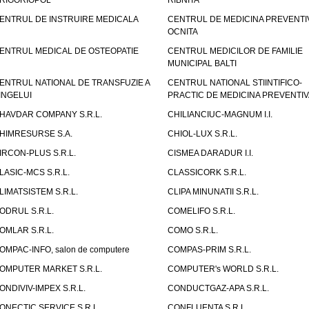
RIGORIOPOL
RIBNITA
ENTRUL DE INSTRUIRE MEDICALA
CENTRUL DE MEDICINA PREVENTI
OCNITA
ENTRUL MEDICAL DE OSTEOPATIE
CENTRUL MEDICILOR DE FAMILIE
MUNICIPAL BALTI
ENTRUL NATIONAL DE TRANSFUZIE A
CENTRUL NATIONAL STIINTIFICO-
INGELUI
PRACTIC DE MEDICINA PREVENTIV
HAVDAR COMPANY S.R.L.
CHILIANCIUC-MAGNUM I.I.
HIMRESURSE S.A.
CHIOL-LUX S.R.L.
IRCON-PLUS S.R.L.
CISMEA DARADUR I.I.
LASIC-MCS S.R.L.
CLASSICORK S.R.L.
LIMATSISTEM S.R.L.
CLIPA MINUNATII S.R.L.
ODRUL S.R.L.
COMELIFO S.R.L.
OMLAR S.R.L.
COMO S.R.L.
OMPAC-INFO, salon de computere
COMPAS-PRIM S.R.L.
OMPUTER MARKET S.R.L.
COMPUTER's WORLD S.R.L.
ONDIVIV-IMPEX S.R.L.
CONDUCTGAZ-APA S.R.L.
ONECTIC SERVICE S.R.L.,
CONFLUENTA S.R.L.