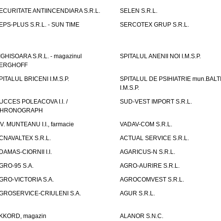
ECURITATE ANTIINCENDIARA S.R.L.
SELEN S.R.L.
EPS-PLUS S.R.L. - SUN TIME
SERCOTEX GRUP S.R.L.
IGHISOARA S.R.L. - magazinul
SPITALUL ANENII NOI I.M.S.P.
ERGHOFF
PITALUL BRICENI I.M.S.P.
SPITALUL DE PSIHIATRIE mun.BALT
I.M.S.P.
UCCES POLEACOVA I.I. /
SUD-VEST IMPORT S.R.L.
HRONOGRAPH
.V. MUNTEANU I.I., farmacie
VADAV-COM S.R.L.
CNAVALTEX S.R.L.
ACTUAL SERVICE S.R.L.
DAMAS-CIORNII I.I.
AGARICUS-N S.R.L.
GRO-95 S.A.
AGRO-AURIRE S.R.L.
GRO-VICTORIA S.A.
AGROCOMVEST S.R.L.
GROSERVICE-CRIULENI S.A.
AGUR S.R.L.
KKORD, magazin
ALANOR S.N.C.