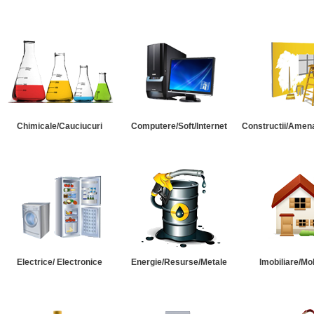
Chimicale/Cauciucuri
Computere/Soft/Internet
Constructii/Amena
Electrice/ Electronice
Energie/Resurse/Metale
Imobiliare/Mob