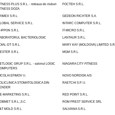
ITNESS PLUS S.R.L. - reteaua de cluburi
FOCTEH S.R.L.
ITNESS DOZA
RIMEX S.R.L.
GEDEON RICHTER S.A.
LOBAL SERVICE S.R.L.
INTARC COMPUTER S.R.L.
T-IPPON S.R.L.
IT-MICRO S.R.L.
ABORATORUL BACTERIOLOGIC
LANTAUR S.R.L.
OIAL-DT S.R.L.
MARY KAY (MOLDOVA) LIMITED S.R.
ESTER S.R.L.
MGM S.R.L.
ETLOGIC GRUP S.R.L. - salonul LOGIC
NIAGARA CITY FITNESS
OMPUTERS
ICOLAI EFIMOV I.I.
NOVO NORDISK A/S
OLICLINICA STOMATOLOGICA DIN
RAETCHI S.P. I.I.
ENDER
E-MARKETING S.R.L.
RED POINT S.R.L.
OBMET S.R.L.,S.C.
ROM PREST SERVICE SRL
&T MOLD S.R.L.
SALVIANA S.R.L.