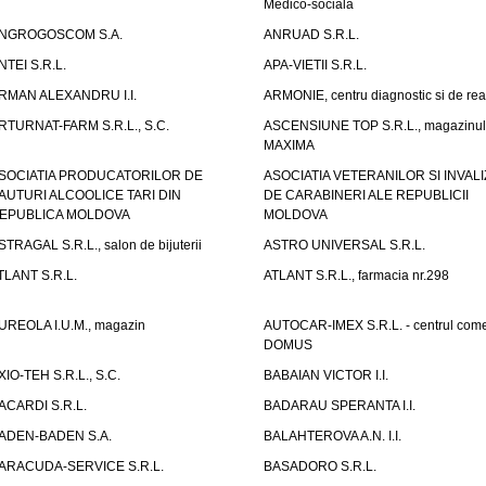
Medico-sociala
NGROGOSCOM S.A.
ANRUAD S.R.L.
NTEI S.R.L.
APA-VIETII S.R.L.
RMAN ALEXANDRU I.I.
ARMONIE, centru diagnostic si de reab
RTURNAT-FARM S.R.L., S.C.
ASCENSIUNE TOP S.R.L., magazinul
MAXIMA
SOCIATIA PRODUCATORILOR DE
ASOCIATIA VETERANILOR SI INVALI
AUTURI ALCOOLICE TARI DIN
DE CARABINERI ALE REPUBLICII
EPUBLICA MOLDOVA
MOLDOVA
STRAGAL S.R.L., salon de bijuterii
ASTRO UNIVERSAL S.R.L.
TLANT S.R.L.
ATLANT S.R.L., farmacia nr.298
UREOLA I.U.M., magazin
AUTOCAR-IMEX S.R.L. - centrul come
DOMUS
XIO-TEH S.R.L., S.C.
BABAIAN VICTOR I.I.
ACARDI S.R.L.
BADARAU SPERANTA I.I.
ADEN-BADEN S.A.
BALAHTEROVA A.N. I.I.
ARACUDA-SERVICE S.R.L.
BASADORO S.R.L.