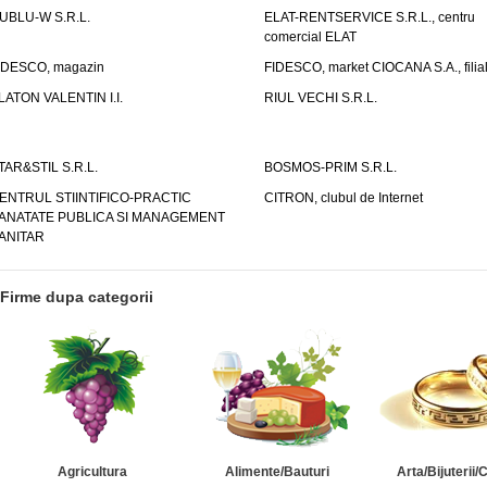
UBLU-W S.R.L.
ELAT-RENTSERVICE S.R.L., centru
comercial ELAT
IDESCO, magazin
FIDESCO, market CIOCANA S.A., filia
LATON VALENTIN I.I.
RIUL VECHI S.R.L.
TAR&STIL S.R.L.
BOSMOS-PRIM S.R.L.
ENTRUL STIINTIFICO-PRACTIC
CITRON, clubul de Internet
ANATATE PUBLICA SI MANAGEMENT
ANITAR
Firme dupa categorii
Agricultura
Alimente/Bauturi
Arta/Bijuterii/