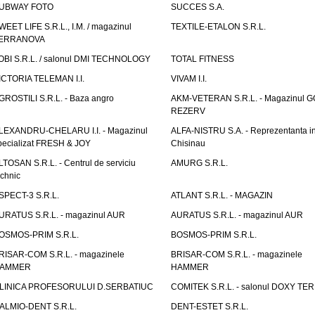
UBWAY FOTO
SUCCES S.A.
WEET LIFE S.R.L., I.M. / magazinul
TEXTILE-ETALON S.R.L.
ERRANOVA
OBI S.R.L. / salonul DMI TECHNOLOGY
TOTAL FITNESS
ICTORIA TELEMAN I.I.
VIVAM I.I.
GROSTILI S.R.L. - Baza angro
AKM-VETERAN S.R.L. - Magazinul 
REZERV
LEXANDRU-CHELARU I.I. - Magazinul
ALFA-NISTRU S.A. - Reprezentanta i
pecializat FRESH & JOY
Chisinau
LTOSAN S.R.L. - Centrul de serviciu
AMURG S.R.L.
echnic
SPECT-3 S.R.L.
ATLANT S.R.L. - MAGAZIN
URATUS S.R.L. - magazinul AUR
AURATUS S.R.L. - magazinul AUR
OSMOS-PRIM S.R.L.
BOSMOS-PRIM S.R.L.
RISAR-COM S.R.L. - magazinele
BRISAR-COM S.R.L. - magazinele
AMMER
HAMMER
LINICA PROFESORULUI D.SERBATIUC
COMITEK S.R.L. - salonul DOXY TE
ALMIO-DENT S.R.L.
DENT-ESTET S.R.L.