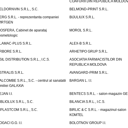
COAFURII DIN REPUBLICA MOLDO
ELDORNVIN S.R.L., S.C.
BELMOND-PRINT S.R.L.
ERG S.R.L. - reprezentanta companiei
BIJULIUX S.R.L.
IRTGEN
IOSFERA, Cabinet de aparataj
MOROL S.R.L.
osmetologic
LAMAC-PLUS S.R.L.
ALEX-B S.R.L.
RBORE S.R.L.
ARHETIPO GRUP S.R.L.
SIL DISTRIBUTION S.R.L., I.C.S.
ASOCIATIA FARMACISTILOR DIN
REPUBLICA MOLDOVA
STRALIS S.R.L.
AVANGARD-PRIM S.R.L.
ALCOMBE S.R.L., S.C. - centrul al sanatatii
BARGAN L. I.I.
amiliei GALAXIA
EJAN I.I.
BENTECS S.R.L. - salon-magazin G
IBLIOLUX S.R.L., S.C.
BILANCIA S.R.L., I.C.S.
IPLASTCOM S.R.L., S.C.
BIRLIC & C S.R.L. - magazinul-salon
KOMTEL
OGACI G.G. I.I.
BOLOTNOV GROUP I.I.