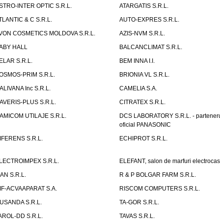
STRO-INTER OPTIC S.R.L.
ATARGATIS S.R.L.
TLANTIC & C S.R.L.
AUTO-EXPRES S.R.L.
VON COSMETICS MOLDOVA S.R.L.
AZIS-NVM S.R.L.
ABY HALL
BALCANCLIMAT S.R.L.
ELAR S.R.L.
BEM INNA I.I.
OSMOS-PRIM S.R.L.
BRIONIA VL S.R.L.
ALIVANA Inc S.R.L.
CAMELIA S.A.
AVERIS-PLUS S.R.L.
CITRATEX S.R.L.
AMICOM UTILAJE S.R.L.
DCS LABORATORY S.R.L. - partener
oficial PANASONIC
IFERENS S.R.L.
ECHIPROT S.R.L.
LECTROIMPEX S.R.L.
ELEFANT, salon de marfuri electrocas
IAN S.R.L.
R & P BOLGAR FARM S.R.L.
IF-ACVAAPARAT S.A.
RISCOM COMPUTERS S.R.L.
USANDA S.R.L.
TA-GOR S.R.L.
AROL-DD S.R.L.
TAVAS S.R.L.