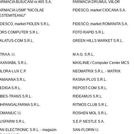
ARMACIA BUIUCANI nr.465 S.A.
FARMACIA DRUMUL VIILOR
ARMACIA USMF "NICOLAE
FIDESCO, market CIOCANA S.A.
ESTEMITEANU"
IDESCO, market FIOLEN S.R.L.
FIDESCO, market ROMANITA S.A.
ORS COMPUTER S.R.L.
FOTO RAPID S.R.L.
ALATUS-COM S.R.L.
GREEN HILLS MARKET S.R.L.
TRA A. I.I.
M.A.G. S.R.L.
AXIVIABIL S.R.L.
MAXLINIE / Computer Center MCS
ILORA-LUX C.P.
NEOMATRIX S.R.L. - MATRIX
AMAIANA S.R.L.
RASNA-PLUS S.R.L.
EDIGA S.R.L.
REPOST-COM S.R.L.
IBES-TRANS S.R.L.
RIDEAMUS S.R.L.
IHPANGALFARMA S.R.L.
RITMOS CLUB S.R.L.
OMANIUC I.I.
ROSHEN MOL S.R.L.
USFARM S.R.L.
S.E.P. NESTLE S.A.
AN ELECTRONIC S.R.L. - magazin
SAN-FLORIN I.I.