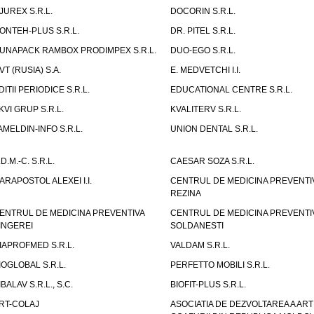
JUREX S.R.L.
DOCORIN S.R.L.
ONTEH-PLUS S.R.L.
DR. PITEL S.R.L.
UNAPACK RAMBOX PRODIMPEX S.R.L.
DUO-EGO S.R.L.
VT (RUSIA) S.A.
E. MEDVETCHI I.I.
DITII PERIODICE S.R.L.
EDUCATIONAL CENTRE S.R.L.
KVI GRUP S.R.L.
KVALITERV S.R.L.
AMELDIN-INFO S.R.L.
UNION DENTAL S.R.L.
.D.M.-C. S.R.L.
CAESAR SOZA S.R.L.
ARAPOSTOL ALEXEI I.I.
CENTRUL DE MEDICINA PREVENTI
REZINA
ENTRUL DE MEDICINA PREVENTIVA
CENTRUL DE MEDICINA PREVENTI
INGEREI
SOLDANESTI
IAPROFMED S.R.L.
VALDAM S.R.L.
IOGLOBAL S.R.L.
PERFETTO MOBILI S.R.L.
IBALAV S.R.L., S.C.
BIOFIT-PLUS S.R.L.
RT-COLAJ
ASOCIATIA DE DEZVOLTAREA A ART