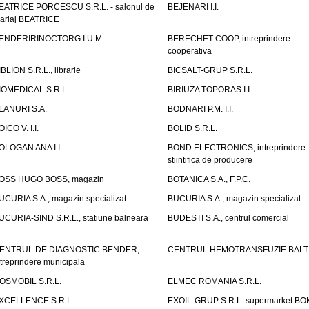
EATRICE PORCESCU S.R.L. - salonul de
BEJENARI I.I.
ariaj BEATRICE
ENDERIRINOCTORG I.U.M.
BERECHET-COOP, intreprindere
cooperativa
IBLION S.R.L., librarie
BICSALT-GRUP S.R.L.
IOMEDICAL S.R.L.
BIRIUZA TOPORAS I.I.
LANURI S.A.
BODNARI P.M. I.I.
OICO V. I.I.
BOLID S.R.L.
OLOGAN ANA I.I.
BOND ELECTRONICS, intreprindere
stiintifica de producere
OSS HUGO BOSS, magazin
BOTANICA S.A., F.P.C.
UCURIA S.A., magazin specializat
BUCURIA S.A., magazin specializat
UCURIA-SIND S.R.L., statiune balneara
BUDESTI S.A., centrul comercial
ENTRUL DE DIAGNOSTIC BENDER,
CENTRUL HEMOTRANSFUZIE BALT
ntreprindere municipala
OSMOBIL S.R.L.
ELMEC ROMANIA S.R.L.
XCELLENCE S.R.L.
EXOIL-GRUP S.R.L. supermarket B