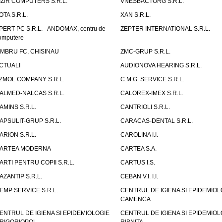
IZIR COMPUTERS S.R.L.
VNESBACTORG S.R.L.
OTA S.R.L.
XAN S.R.L.
PERT PC S.R.L. - ANDOMAX, centru de
ZEPTER INTERNATIONAL S.R.L.
omputere
IMBRU FC, CHISINAU
ZMC-GRUP S.R.L.
CTUALI
AUDIONOVA HEARING S.R.L.
ZMOL COMPANY S.R.L.
C.M.G. SERVICE S.R.L.
ALMED-NALCAS S.R.L.
CALOREX-IMEX S.R.L.
AMINS S.R.L.
CANTRIOLI S.R.L.
APSULIT-GRUP S.R.L.
CARACAS-DENTAL S.R.L.
ARION S.R.L.
CAROLINA I.I.
ARTEA MODERNA
CARTEA S.A.
ARTI PENTRU COPII S.R.L.
CARTUS I.S.
AZANTIP S.R.L.
CEBAN V.I. I.I.
EMP SERVICE S.R.L.
CENTRUL DE IGIENA SI EPIDEMIOL
CAMENCA
ENTRUL DE IGIENA SI EPIDEMIOLOGIE
CENTRUL DE IGIENA SI EPIDEMIOL