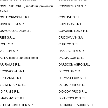
ONSTRUCTORUL, sanatoriul-preventoriu
CONSVICTORIA S.R.L.
e baza
ONTATORI-COM S.R.L.
CONTAVE S.R.L.
ONVER-TEST S.R.L.
COPIOSUS S.R.L.
OSMO-COLGANOVA I.I.
COVOARE-LUX S.R.L.
REIT S.R.L.
CRICOVA-VIN S.A.
ROLL S.R.L.
CUBECO S.R.L.
VIN-COM S.R.L.
DAAC-SISTEM S.R.L.
ALILA, centrul sanatatii femeii
DALMA-COM S.R.L.
AR-RAIU S.R.L.
DARSCOM AGRO S.R.L.
ECODACOM S.R.L.
DECOSTAR S.R.L.
EPOFARM S.R.L.
DERMAX-EXIM S.R.L.
IADIM IMPEX S.R.L.
DIALIS-PRIM S.R.L.
ID-PRIM S.R.L.
DIGICOM PRO S.R.L.
IMAX-IMPEX S.R.L.
DINA-COCIUG S.R.L.
ISICOM COMPUTER S.R.L.
DISTRIBUTIE AUDIO S.R.L.