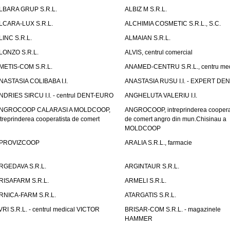
LBARA GRUP S.R.L.
ALBIZ M S.R.L.
LCARA-LUX S.R.L.
ALCHIMIA COSMETIC S.R.L., S.C.
LINC S.R.L.
ALMAIAN S.R.L.
LONZO S.R.L.
ALVIS, centrul comercial
METIS-COM S.R.L.
ANAMED-CENTRU S.R.L., centru med
NASTASIA COLIBABA I.I.
ANASTASIA RUSU I.I. - EXPERT DE
NDRIES SIRCU I.I. - centrul DENT-EURO
ANGHELUTA VALERIU I.I.
NGROCOOP CALARASI A MOLDCOOP,
ANGROCOOP, intreprinderea coopera
ntreprinderea cooperatista de comert
de comert angro din mun.Chisinau a
MOLDCOOP
PROVIZCOOP
ARALIA S.R.L., farmacie
RGEDAVA S.R.L.
ARGINTAUR S.R.L.
RISAFARM S.R.L.
ARMELI S.R.L.
RNICA-FARM S.R.L.
ATARGATIS S.R.L.
VRI S.R.L. - centrul medical VICTOR
BRISAR-COM S.R.L. - magazinele
HAMMER