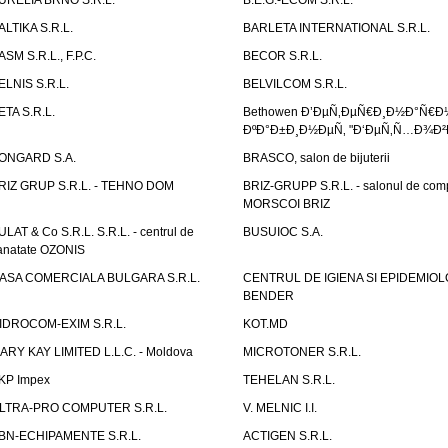
URELIA BRNO S.R.L.
B.E.G.-ECOM S.R.L.
ALTIKA S.R.L.
BARLETA INTERNATIONAL S.R.L.
ASM S.R.L., F.P.C.
BECOR S.R.L.
ELNIS S.R.L.
BELVILCOM S.R.L.
ETA S.R.L.
Bethowen Ð’ÐµÑ‚ÐµÑ€Ð¸Ð½Ð°Ñ€Ð
ÐºÐ°Ð±Ð¸Ð½ÐµÑ‚ "Ð‘ÐµÑ‚Ñ…Ð¾Ð²
ONGARD S.A.
BRASCO, salon de bijuterii
RIZ GRUP S.R.L. - TEHNO DOM
BRIZ-GRUPP S.R.L. - salonul de com
MORSCOI BRIZ
ULAT & Co S.R.L. S.R.L. - centrul de
BUSUIOC S.A.
anatate OZONIS
ASA COMERCIALA BULGARA S.R.L.
CENTRUL DE IGIENA SI EPIDEMIOL
BENDER
IDROCOM-EXIM S.R.L.
KOT.MD
ARY KAY LIMITED L.L.C. - Moldova
MICROTONER S.R.L.
KP Impex
TEHELAN S.R.L.
LTRA-PRO COMPUTER S.R.L.
V. MELNIC I.I.
BN-ECHIPAMENTE S.R.L.
ACTIGEN S.R.L.