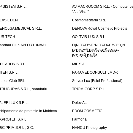
P SISTEM S.R.L.
AV-MACROCOM S.R.L. - Computer ce
"AltaVista"
LASICDENT
Cosmomedfarm SRL
ENOLGA MEDICAL S.R.L.
DENOVA Royal Cosmetic Projects
URITECH
GOLTVIS-LUX S.R.L.
andbal Club Â«FORTUNAÂ»
Ð¡Ñ‚Ð¾Ð¼Ð°Ñ‚Ð¾Ð»Ð¾Ð³Ð¸Ñ
Ð”Ð¾ÐºÑ‚Ð¾Ñ€ ÐžÑ€ÐµÐ»
Ð’Ð¸ÐºÑ‚Ð¾Ñ€
ECADON S.R.L.
MiF S.A.
ITEH S.R.L.
PARAMEDCONSULT LMD-c
itmos Club SRL
Solvex Lux (Estel Professional)
TRUGURAS S.R.L., sanatoriu
TRIOM-CORP S.R.L.
ALERI-LUX S.R.L.
Delev Ala
chipamente de protectie in Moldova
EDOM COSMETIC
XPROTEH S.R.L.
Farmona
&C PRIM S.R.L., S.C.
HANCU Photography