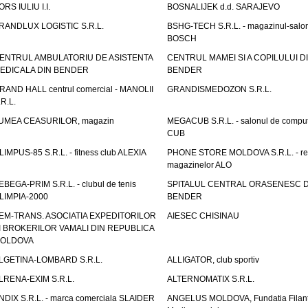
ORS IULIU I.I.
BOSNALIJEK d.d. SARAJEVO
RANDLUX LOGISTIC S.R.L.
BSHG-TECH S.R.L. - magazinul-salo
BOSCH
ENTRUL AMBULATORIU DE ASISTENTA
CENTRUL MAMEI SI A COPILULUI D
EDICALA DIN BENDER
BENDER
RAND HALL centrul comercial - MANOLII
GRANDISMEDOZON S.R.L.
.R.L.
UMEA CEASURILOR, magazin
MEGACUB S.R.L. - salonul de compu
CUB
LIMPUS-85 S.R.L. - fitness club ALEXIA
PHONE STORE MOLDOVA S.R.L. - re
magazinelor ALO
EBEGA-PRIM S.R.L. - clubul de tenis
SPITALUL CENTRAL ORASENESC D
LIMPIA-2000
BENDER
EM-TRANS. ASOCIATIA EXPEDITORILOR
AIESEC CHISINAU
I BROKERILOR VAMALI DIN REPUBLICA
OLDOVA
LGETINA-LOMBARD S.R.L.
ALLIGATOR, club sportiv
LRENA-EXIM S.R.L.
ALTERNOMATIX S.R.L.
NDIX S.R.L. - marca comerciala SLAIDER
ANGELUS MOLDOVA, Fundatia Filant