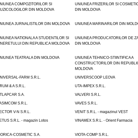
NIUNEA COMPOZITORILOR SI
UNIUNEA FRIZERILOR SI COSMETI
UZICOLOGILOR DIN MOLDOVA
DIN MOLDOVA
NIUNEA JURNALISTILOR DIN MOLDOVA
UNIUNEA MARINARILOR DIN MOLD
NIUNEA NATIONALA A STUDENTILOR SI
UNIUNEA PRODUCATORILOR DE Z
INERETULUI DIN REPUBLICA MOLDOVA
DIN MOLDOVA
NIUNEA TEATRALA DIN MOLDOVA
UNIUNEA TEHNICO-STIINTIFICA A
CONSTRUCTORILOR DIN REPUBLI
MOLDOVA
NIVERSAL-FARM S.R.L.
UNIVERSCOOP LEOVA
RUM & A S.R.L.
UTA-IMPEX S.R.L.
TLAPCAR S.A.
VALVERI S.R.L.
ASIMCOM S.R.L.
VAVES S.R.L.
ECTOR V-N S.R.L.
VENIT S.R.L. - magazinul VEST
ETUS S.R.L. - magazin Lotos
VINAMEX S.R.L. - Orient Farmacia
IORICA-COSMETIC S.A.
VIOTA-COMP S.R.L.