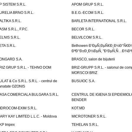
P SISTEM S.R.L.
APOM GRUP S.R.L.
URELIA BRNO S.R.L.
B.E.G.-ECOM S.R.L.
ALTIKA S.R.L.
BARLETA INTERNATIONAL S.R.L.
ASM S.R.L., F.P.C.
BECOR S.R.L.
ELNIS S.R.L.
BELVILCOM S.R.L.
ETA S.R.L.
Bethowen Ð’ÐµÑ‚ÐµÑ€Ð¸Ð½Ð°Ñ€Ð
ÐºÐ°Ð±Ð¸Ð½ÐµÑ‚ "Ð‘ÐµÑ‚Ñ…Ð¾Ð²
ONGARD S.A.
BRASCO, salon de bijuterii
RIZ GRUP S.R.L. - TEHNO DOM
BRIZ-GRUPP S.R.L. - salonul de com
MORSCOI BRIZ
ULAT & Co S.R.L. S.R.L. - centrul de
BUSUIOC S.A.
anatate OZONIS
ASA COMERCIALA BULGARA S.R.L.
CENTRUL DE IGIENA SI EPIDEMIOL
BENDER
IDROCOM-EXIM S.R.L.
KOT.MD
ARY KAY LIMITED L.L.C. - Moldova
MICROTONER S.R.L.
KP Impex
TEHELAN S.R.L.