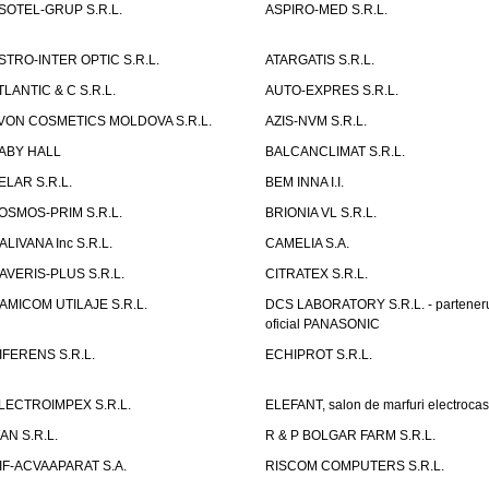
SOTEL-GRUP S.R.L.
ASPIRO-MED S.R.L.
STRO-INTER OPTIC S.R.L.
ATARGATIS S.R.L.
TLANTIC & C S.R.L.
AUTO-EXPRES S.R.L.
VON COSMETICS MOLDOVA S.R.L.
AZIS-NVM S.R.L.
ABY HALL
BALCANCLIMAT S.R.L.
ELAR S.R.L.
BEM INNA I.I.
OSMOS-PRIM S.R.L.
BRIONIA VL S.R.L.
ALIVANA Inc S.R.L.
CAMELIA S.A.
AVERIS-PLUS S.R.L.
CITRATEX S.R.L.
AMICOM UTILAJE S.R.L.
DCS LABORATORY S.R.L. - partener
oficial PANASONIC
IFERENS S.R.L.
ECHIPROT S.R.L.
LECTROIMPEX S.R.L.
ELEFANT, salon de marfuri electrocas
IAN S.R.L.
R & P BOLGAR FARM S.R.L.
IF-ACVAAPARAT S.A.
RISCOM COMPUTERS S.R.L.