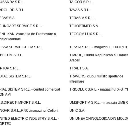
USANDA S.R.L.
TA-GOR S.R.L.
AROL-DD S.R.L.
TAVAS S.R.L.
EBAS S.A.
TEBAS-V S.R.L.
EHNOART-SERVICE S.R.L.
TEHOPTIMED S.A.
ENHIKAN, Asociatia de Promovare a
TEOCOM LUX S.R.L.
rtelor Martiale
ESSA SERVICE-COM S.R.L.
TESSIA S.R.L. - magazinul FOXTROT
IBECUM S.R.L.
TIMPUL, Clubul Republican al Oamen
Afaceri
IPTOP S.R.L.
TIRAET S.A.
OTAL SISTEM S.R.L.
TRAVERS, clubul turistic sportiv de
intremare
RIAL SISTEM S.R.L. - centrul comercial
TRICOLUX S.R.L. - magazinul X-STY
ON AMI
.S.DIRECT-IMPORT S.R.L.
UMSPORT M S.R.L. - magazin UMB
NGAR S.R.L.,F.P.C./magazinul Colibri
UNIC S.A.
NITED ELECTRIC INDUSTRY S.R.L. -
UNIUNEA CHINOLOGICA DIN MOLD
ORTEX