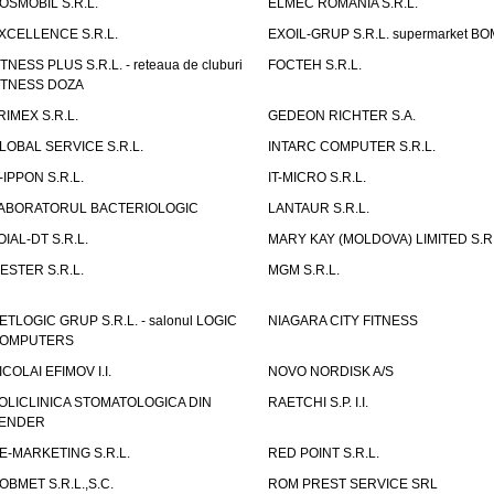
OSMOBIL S.R.L.
ELMEC ROMANIA S.R.L.
XCELLENCE S.R.L.
EXOIL-GRUP S.R.L. supermarket B
ITNESS PLUS S.R.L. - reteaua de cluburi
FOCTEH S.R.L.
ITNESS DOZA
RIMEX S.R.L.
GEDEON RICHTER S.A.
LOBAL SERVICE S.R.L.
INTARC COMPUTER S.R.L.
T-IPPON S.R.L.
IT-MICRO S.R.L.
ABORATORUL BACTERIOLOGIC
LANTAUR S.R.L.
OIAL-DT S.R.L.
MARY KAY (MOLDOVA) LIMITED S.R.
ESTER S.R.L.
MGM S.R.L.
ETLOGIC GRUP S.R.L. - salonul LOGIC
NIAGARA CITY FITNESS
OMPUTERS
ICOLAI EFIMOV I.I.
NOVO NORDISK A/S
OLICLINICA STOMATOLOGICA DIN
RAETCHI S.P. I.I.
ENDER
E-MARKETING S.R.L.
RED POINT S.R.L.
OBMET S.R.L.,S.C.
ROM PREST SERVICE SRL