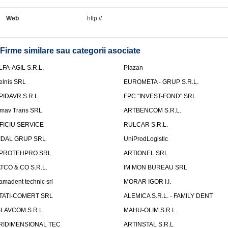
Web
http://
Firme similare sau categorii asociate
LFA-AGIL S.R.L.
Plazan
elnis SRL
EUROMETA - GRUP S.R.L.
PIDAVR S.R.L.
FPC "INVEST-FOND" SRL
mav Trans SRL
ARTBENCOM S.R.L.
FICIU SERVICE
RULCAR S.R.L.
IDAL GRUP SRL
UniProdLogistic
PROTEHPRO SRL
ARTIONEL SRL
ATCO & CO S.R.L.
IM MON BUREAU SRL
amadent technic srl
MORAR IGOR I.I.
TATI-COMERT SRL
ALEMICA S.R.L. - FAMILY DENT
SLAVCOM S.R.L.
MAHU-OLIM S.R.L.
RIDIMENSIONAL TEC
ARTINSTAL S.R.L