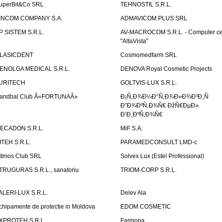
uperBit&Co SRL
TEHNOSTIL S.R.L.
INCOM COMPANY S.A.
ADMAVICOM PLUS SRL
P SISTEM S.R.L.
AV-MACROCOM S.R.L. - Computer ce
"AltaVista"
LASICDENT
Cosmomedfarm SRL
ENOLGA MEDICAL S.R.L.
DENOVA Royal Cosmetic Projects
URITECH
GOLTVIS-LUX S.R.L.
andbal Club Â«FORTUNAÂ»
Ð¡Ñ‚Ð¾Ð¼Ð°Ñ‚Ð¾Ð»Ð¾Ð³Ð¸Ñ
Ð”Ð¾ÐºÑ‚Ð¾Ñ€ ÐžÑ€ÐµÐ»
Ð’Ð¸ÐºÑ‚Ð¾Ñ€
ECADON S.R.L.
MiF S.A.
ITEH S.R.L.
PARAMEDCONSULT LMD-c
itmos Club SRL
Solvex Lux (Estel Professional)
TRUGURAS S.R.L., sanatoriu
TRIOM-CORP S.R.L.
ALERI-LUX S.R.L.
Delev Ala
chipamente de protectie in Moldova
EDOM COSMETIC
XPROTEH S.R.L.
Farmona