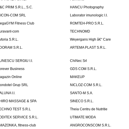
&C PRIM S.R.L., S.C.
HANCU Photography
SICON-COM SRL
Laborator imunologic I.I.
egaGYM Fitness Club
ROMTEH-PRO S.R.L.
uravant-com
TECHNOMD
vtoria S.R.L.
Weyergans High â€“ Care
DORAM S.R.L.
ARTEMA PLAST S.R.L.
UNESCU SERGIU I.I.
ChiNec Srl
orever Business
GDS COM S.R.L.
agazin Online
MAKEUP
ondotel Grup SRL
NICLOZ-COM S.R.L.
ALUNA I.I.
SANTO-M S.A.
HIRO MASSAGE & SPA
SINECO S.R.L.
ECHNO TEST S.R.L
Theia Centru de Nutritie
ODITEX SERVICE S.R.L.
UTIMATE MODA
MAZONKA, fitness-club
ANGROCONSCOM S.R.L.