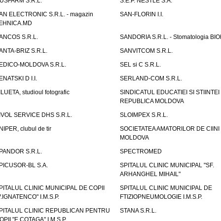
USFARM S.R.L.
S.E.P. NESTLE S.A.
AN ELECTRONIC S.R.L. - magazin
SAN-FLORIN I.I.
EHNICA.MD
ANCOS S.R.L.
SANDORIA S.R.L. - Stomatologia BI
ANTA-BRIZ S.R.L.
SANVITCOM S.R.L.
EDICO-MOLDOVA S.R.L.
SEL si C S.R.L.
ENATSKI D I.I.
SERLAND-COM S.R.L.
ILUETA, studioul fotografic
SINDICATUL EDUCATIEI SI STIINTEI
REPUBLICA MOLDOVA
IVOL SERVICE DHS S.R.L.
SLOIMPEX S.R.L.
NIPER, clubul de tir
SOCIETATEA AMATORILOR DE CIINI
MOLDOVA
PANDOR S.R.L.
SPECTROMED
PICUSOR-BL S.A.
SPITALUL CLINIC MUNICIPAL "SF.
ARHANGHEL MIHAIL"
PITALUL CLINIC MUNICIPAL DE COPII
SPITALUL CLINIC MUNICIPAL DE
V.IGNATENCO" I.M.S.P.
FTIZIOPNEUMOLOGIE I.M.S.P.
PITALUL CLINIC REPUBLICAN PENTRU
STANA S.R.L.
OPII "E.COTAGA" I.M.S.P.