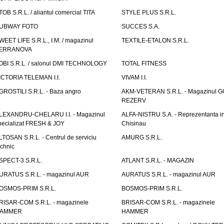
TOB S.R.L. / aliantul comercial TITA
STYLE PLUS S.R.L.
UBWAY FOTO
SUCCES S.A.
WEET LIFE S.R.L., I.M. / magazinul
TEXTILE-ETALON S.R.L.
ERRANOVA
OBI S.R.L. / salonul DMI TECHNOLOGY
TOTAL FITNESS
ICTORIA TELEMAN I.I.
VIVAM I.I.
GROSTILI S.R.L. - Baza angro
AKM-VETERAN S.R.L. - Magazinul 
REZERV
LEXANDRU-CHELARU I.I. - Magazinul
ALFA-NISTRU S.A. - Reprezentanta i
pecializat FRESH & JOY
Chisinau
LTOSAN S.R.L. - Centrul de serviciu
AMURG S.R.L.
echnic
SPECT-3 S.R.L.
ATLANT S.R.L. - MAGAZIN
URATUS S.R.L. - magazinul AUR
AURATUS S.R.L. - magazinul AUR
OSMOS-PRIM S.R.L.
BOSMOS-PRIM S.R.L.
RISAR-COM S.R.L. - magazinele
BRISAR-COM S.R.L. - magazinele
AMMER
HAMMER