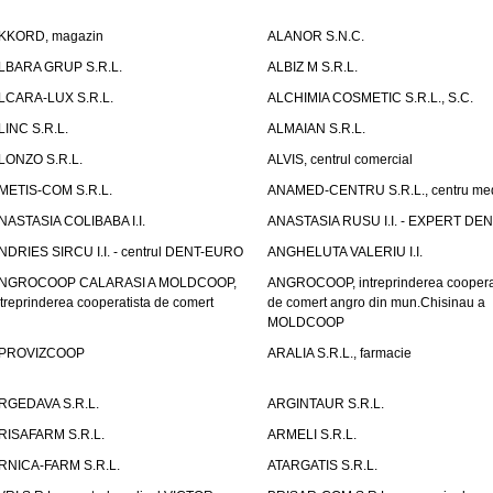
KKORD, magazin
ALANOR S.N.C.
LBARA GRUP S.R.L.
ALBIZ M S.R.L.
LCARA-LUX S.R.L.
ALCHIMIA COSMETIC S.R.L., S.C.
LINC S.R.L.
ALMAIAN S.R.L.
LONZO S.R.L.
ALVIS, centrul comercial
METIS-COM S.R.L.
ANAMED-CENTRU S.R.L., centru med
NASTASIA COLIBABA I.I.
ANASTASIA RUSU I.I. - EXPERT DE
NDRIES SIRCU I.I. - centrul DENT-EURO
ANGHELUTA VALERIU I.I.
NGROCOOP CALARASI A MOLDCOOP,
ANGROCOOP, intreprinderea coopera
ntreprinderea cooperatista de comert
de comert angro din mun.Chisinau a
MOLDCOOP
PROVIZCOOP
ARALIA S.R.L., farmacie
RGEDAVA S.R.L.
ARGINTAUR S.R.L.
RISAFARM S.R.L.
ARMELI S.R.L.
RNICA-FARM S.R.L.
ATARGATIS S.R.L.