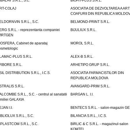
IBALAV S.R.L., S.C.
BIOFIT-PLUS S.R.L.
RT-COLAJ
ASOCIATIA DE DEZVOLTAREA A ART
COAFURII DIN REPUBLICA MOLDO
ELDORNVIN S.R.L., S.C.
BELMOND-PRINT S.R.L.
ERG S.R.L. - reprezentanta companiei
BIJULIUX S.R.L.
IRTGEN
IOSFERA, Cabinet de aparataj
MOROL S.R.L.
osmetologic
LAMAC-PLUS S.R.L.
ALEX-B S.R.L.
RBORE S.R.L.
ARHETIPO GRUP S.R.L.
SIL DISTRIBUTION S.R.L., I.C.S.
ASOCIATIA FARMACISTILOR DIN
REPUBLICA MOLDOVA
STRALIS S.R.L.
AVANGARD-PRIM S.R.L.
ALCOMBE S.R.L., S.C. - centrul al sanatatii
BARGAN L. I.I.
amiliei GALAXIA
EJAN I.I.
BENTECS S.R.L. - salon-magazin G
IBLIOLUX S.R.L., S.C.
BILANCIA S.R.L., I.C.S.
IPLASTCOM S.R.L., S.C.
BIRLIC & C S.R.L. - magazinul-salon
KOMTEL