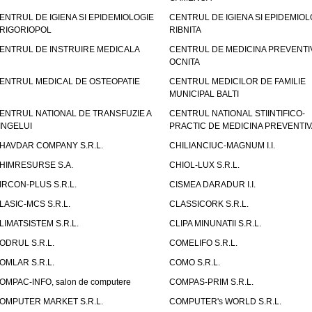
ENTRUL DE IGIENA SI EPIDEMIOLOGIE
CENTRUL DE IGIENA SI EPIDEMIOL
RIGORIOPOL
RIBNITA
ENTRUL DE INSTRUIRE MEDICALA
CENTRUL DE MEDICINA PREVENTI
OCNITA
ENTRUL MEDICAL DE OSTEOPATIE
CENTRUL MEDICILOR DE FAMILIE
MUNICIPAL BALTI
ENTRUL NATIONAL DE TRANSFUZIE A
CENTRUL NATIONAL STIINTIFICO-
INGELUI
PRACTIC DE MEDICINA PREVENTIV
HAVDAR COMPANY S.R.L.
CHILIANCIUC-MAGNUM I.I.
HIMRESURSE S.A.
CHIOL-LUX S.R.L.
IRCON-PLUS S.R.L.
CISMEA DARADUR I.I.
LASIC-MCS S.R.L.
CLASSICORK S.R.L.
LIMATSISTEM S.R.L.
CLIPA MINUNATII S.R.L.
ODRUL S.R.L.
COMELIFO S.R.L.
OMLAR S.R.L.
COMO S.R.L.
OMPAC-INFO, salon de computere
COMPAS-PRIM S.R.L.
OMPUTER MARKET S.R.L.
COMPUTER's WORLD S.R.L.