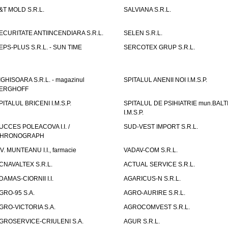
&T MOLD S.R.L.
SALVIANA S.R.L.
ECURITATE ANTIINCENDIARA S.R.L.
SELEN S.R.L.
EPS-PLUS S.R.L. - SUN TIME
SERCOTEX GRUP S.R.L.
IGHISOARA S.R.L. - magazinul
SPITALUL ANENII NOI I.M.S.P.
ERGHOFF
PITALUL BRICENI I.M.S.P.
SPITALUL DE PSIHIATRIE mun.BALT
I.M.S.P.
UCCES POLEACOVA I.I. /
SUD-VEST IMPORT S.R.L.
HRONOGRAPH
.V. MUNTEANU I.I., farmacie
VADAV-COM S.R.L.
CNAVALTEX S.R.L.
ACTUAL SERVICE S.R.L.
DAMAS-CIORNII I.I.
AGARICUS-N S.R.L.
GRO-95 S.A.
AGRO-AURIRE S.R.L.
GRO-VICTORIA S.A.
AGROCOMVEST S.R.L.
GROSERVICE-CRIULENI S.A.
AGUR S.R.L.