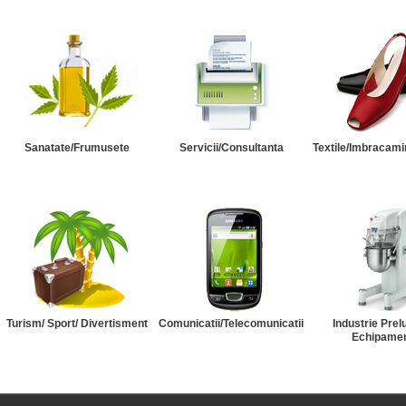
Sanatate/Frumusete
Servicii/Consultanta
Textile/Imbracami
Turism/ Sport/ Divertisment
Comunicatii/Telecomunicatii
Industrie Prel
Echipame