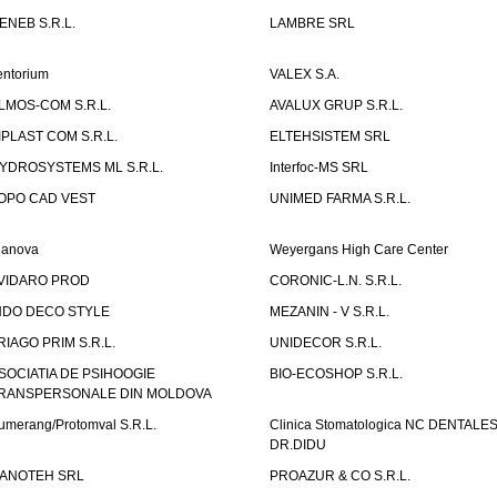
ENEB S.R.L.
LAMBRE SRL
entorium
VALEX S.A.
LMOS-COM S.R.L.
AVALUX GRUP S.R.L.
IPLAST COM S.R.L.
ELTEHSISTEM SRL
YDROSYSTEMS ML S.R.L.
Interfoc-MS SRL
OPO CAD VEST
UNIMED FARMA S.R.L.
ianova
Weyergans High Care Center
VIDARO PROD
CORONIC-L.N. S.R.L.
NDO DECO STYLE
MEZANIN - V S.R.L.
RIAGO PRIM S.R.L.
UNIDECOR S.R.L.
SOCIATIA DE PSIHOOGIE
BIO-ECOSHOP S.R.L.
RANSPERSONALE DIN MOLDOVA
umerang/Protomval S.R.L.
Clinica Stomatologica NC DENTALE
DR.DIDU
ANOTEH SRL
PROAZUR & CO S.R.L.