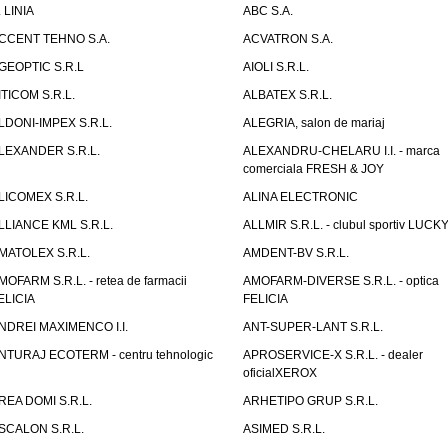
. LINIA
ABC S.A.
CCENT TEHNO S.A.
ACVATRON S.A.
GEOPTIC S.R.L
AIOLI S.R.L.
ITICOM S.R.L.
ALBATEX S.R.L.
LDONI-IMPEX S.R.L.
ALEGRIA, salon de mariaj
LEXANDER S.R.L.
ALEXANDRU-CHELARU I.I. - marca
comerciala FRESH & JOY
LICOMEX S.R.L.
ALINA ELECTRONIC
LLIANCE KML S.R.L.
ALLMIR S.R.L. - clubul sportiv LUCKY
MATOLEX S.R.L.
AMDENT-BV S.R.L.
MOFARM S.R.L. - retea de farmacii
AMOFARM-DIVERSE S.R.L. - optica
ELICIA
FELICIA
NDREI MAXIMENCO I.I.
ANT-SUPER-LANT S.R.L.
NTURAJ ECOTERM - centru tehnologic
APROSERVICE-X S.R.L. - dealer
oficialXEROX
REA DOMI S.R.L.
ARHETIPO GRUP S.R.L.
SCALON S.R.L.
ASIMED S.R.L.