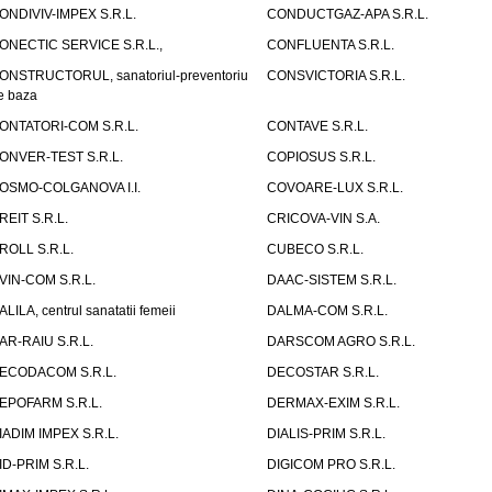
ONDIVIV-IMPEX S.R.L.
CONDUCTGAZ-APA S.R.L.
ONECTIC SERVICE S.R.L.,
CONFLUENTA S.R.L.
ONSTRUCTORUL, sanatoriul-preventoriu
CONSVICTORIA S.R.L.
e baza
ONTATORI-COM S.R.L.
CONTAVE S.R.L.
ONVER-TEST S.R.L.
COPIOSUS S.R.L.
OSMO-COLGANOVA I.I.
COVOARE-LUX S.R.L.
REIT S.R.L.
CRICOVA-VIN S.A.
ROLL S.R.L.
CUBECO S.R.L.
VIN-COM S.R.L.
DAAC-SISTEM S.R.L.
ALILA, centrul sanatatii femeii
DALMA-COM S.R.L.
AR-RAIU S.R.L.
DARSCOM AGRO S.R.L.
ECODACOM S.R.L.
DECOSTAR S.R.L.
EPOFARM S.R.L.
DERMAX-EXIM S.R.L.
IADIM IMPEX S.R.L.
DIALIS-PRIM S.R.L.
ID-PRIM S.R.L.
DIGICOM PRO S.R.L.