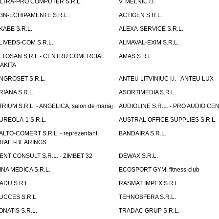
LTRA-PRO COMPUTER S.R.L.
V. MELNIC I.I.
BN-ECHIPAMENTE S.R.L.
ACTIGEN S.R.L.
KABE S.R.L.
ALEXA-SERVICE S.R.L.
LIVEDS-COM S.R.L.
ALMAVAL-EXIM S.R.L.
LTOSAN S.R.L - CENTRU COMERCIAL
AMAS S.R.L.
AKITA
NGROSET S.R.L.
ANTEU LITVINIUC I.I. - ANTEU LUX
RIANA S.R.L.
ASORTIMEDIA S.R.L.
TRIUM S.R.L. - ANGELICA, salon de mariaj
AUDIOLINE S.R.L. - PRO AUDIO CE
UREOLA-1 S.R.L.
AUSTRAL OFFICE SUPPLIES S.R.L.
ALTO-COMERT S.R.L. - reprezentant
BANDAIRA S.R.L.
RAFT-BEARINGS
ENT CONSULT S.R.L. - ZIMBET 32
DEWAX S.R.L.
INA MEDICA S.R.L.
ECOSPORT GYM, fitness-club
ADU S.R.L.
RASMAT IMPEX S.R.L.
UCCES S.R.L.
TEHNOSFERA S.R.L.
ONATIS S.R.L.
TRADAC GRUP S.R.L.