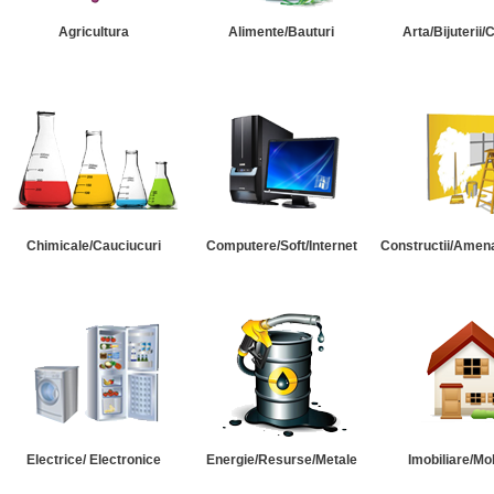
Agricultura
Alimente/Bauturi
Arta/Bijuterii/
Chimicale/Cauciucuri
Computere/Soft/Internet
Constructii/Amena
Electrice/ Electronice
Energie/Resurse/Metale
Imobiliare/Mob