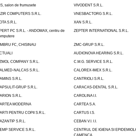
IS, salon de frumusete
VIVODENT S.R.L.
IZIR COMPUTERS S.R.L.
VNESBACTORG S.R.L.
OTA S.R.L.
XAN S.R.L.
PERT PC S.R.L. - ANDOMAX, centru de
ZEPTER INTERNATIONAL S.R.L.
omputere
IMBRU FC, CHISINAU
ZMC-GRUP S.R.L.
CTUALI
AUDIONOVA HEARING S.R.L.
ZMOL COMPANY S.R.L.
C.M.G. SERVICE S.R.L.
ALMED-NALCAS S.R.L.
CALOREX-IMEX S.R.L.
AMINS S.R.L.
CANTRIOLI S.R.L.
APSULIT-GRUP S.R.L.
CARACAS-DENTAL S.R.L.
ARION S.R.L.
CAROLINA I.I.
ARTEA MODERNA
CARTEA S.A.
ARTI PENTRU COPII S.R.L.
CARTUS I.S.
AZANTIP S.R.L.
CEBAN V.I. I.I.
EMP SERVICE S.R.L.
CENTRUL DE IGIENA SI EPIDEMIOL
CAMENCA