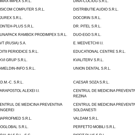
IMAX-IMPEX S.R.L.
DINA-COCIUG S.R.L.
ISICOM COMPUTER S.R.L.
DISTRIBUTIE AUDIO S.R.L.
JUREX S.R.L.
DOCORIN S.R.L.
ONTEH-PLUS S.R.L.
DR. PITEL S.R.L.
UNAPACK RAMBOX PRODIMPEX S.R.L.
DUO-EGO S.R.L.
VT (RUSIA) S.A.
E. MEDVETCHI I.I.
DITII PERIODICE S.R.L.
EDUCATIONAL CENTRE S.R.L.
KVI GRUP S.R.L.
KVALITERV S.R.L.
AMELDIN-INFO S.R.L.
UNION DENTAL S.R.L.
.D.M.-C. S.R.L.
CAESAR SOZA S.R.L.
ARAPOSTOL ALEXEI I.I.
CENTRUL DE MEDICINA PREVENTI
REZINA
ENTRUL DE MEDICINA PREVENTIVA
CENTRUL DE MEDICINA PREVENTI
INGEREI
SOLDANESTI
IAPROFMED S.R.L.
VALDAM S.R.L.
IOGLOBAL S.R.L.
PERFETTO MOBILI S.R.L.