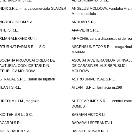
LRENA-EXIM S.R.L.
ALTERNOMATIX S.R.L.
NDIX S.R.L. - marca comerciala SLAIDER
ANGELUS MOLDOVA, Fundatia Filant
Medico-sociala
NGROGOSCOM S.A.
ANRUAD S.R.L.
NTEI S.R.L.
APA-VIETII S.R.L.
RMAN ALEXANDRU I.I.
ARMONIE, centru diagnostic si de reab
RTURNAT-FARM S.R.L., S.C.
ASCENSIUNE TOP S.R.L., magazinul
MAXIMA
SOCIATIA PRODUCATORILOR DE
ASOCIATIA VETERANILOR SI INVALI
AUTURI ALCOOLICE TARI DIN
DE CARABINERI ALE REPUBLICII
EPUBLICA MOLDOVA
MOLDOVA
STRAGAL S.R.L., salon de bijuterii
ASTRO UNIVERSAL S.R.L.
TLANT S.R.L.
ATLANT S.R.L., farmacia nr.298
UREOLA I.U.M., magazin
AUTOCAR-IMEX S.R.L. - centrul come
DOMUS
XIO-TEH S.R.L., S.C.
BABAIAN VICTOR I.I.
ACARDI S.R.L.
BADARAU SPERANTA I.I.
ADEN-BADEN S.A.
BALAHTEROVA A.N. I.I.