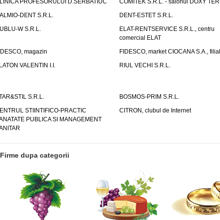
LINICA PROFESORULUI D.SERBATIUC
COMITEK S.R.L. - salonul DOXY TE
ALMIO-DENT S.R.L.
DENT-ESTET S.R.L.
UBLU-W S.R.L.
ELAT-RENTSERVICE S.R.L., centru
comercial ELAT
IDESCO, magazin
FIDESCO, market CIOCANA S.A., filia
LATON VALENTIN I.I.
RIUL VECHI S.R.L.
TAR&STIL S.R.L.
BOSMOS-PRIM S.R.L.
ENTRUL STIINTIFICO-PRACTIC
CITRON, clubul de Internet
ANATATE PUBLICA SI MANAGEMENT
ANITAR
Firme dupa categorii