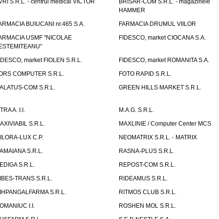
VRI S.R.L. - centrul medical VICTOR
BRISAR-COM S.R.L. - magazinele
HAMMER
ARMACIA BUIUCANI nr.465 S.A.
FARMACIA DRUMUL VIILOR
ARMACIA USMF "NICOLAE
FIDESCO, market CIOCANA S.A.
ESTEMITEANU"
IDESCO, market FIOLEN S.R.L.
FIDESCO, market ROMANITA S.A.
ORS COMPUTER S.R.L.
FOTO RAPID S.R.L.
ALATUS-COM S.R.L.
GREEN HILLS MARKET S.R.L.
TRA A. I.I.
M.A.G. S.R.L.
AXIVIABIL S.R.L.
MAXLINIE / Computer Center MCS
ILORA-LUX C.P.
NEOMATRIX S.R.L. - MATRIX
AMAIANA S.R.L.
RASNA-PLUS S.R.L.
EDIGA S.R.L.
REPOST-COM S.R.L.
IBES-TRANS S.R.L.
RIDEAMUS S.R.L.
IHPANGALFARMA S.R.L.
RITMOS CLUB S.R.L.
OMANIUC I.I.
ROSHEN MOL S.R.L.