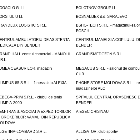
OGACI G.G. I.I.
BOLOTNOV GROUP I.I.
ORS IULIU I.I.
BOSNALIJEK d.d. SARAJEVO
RANDLUX LOGISTIC S.R.L.
BSHG-TECH S.R.L. - magazinul-salo
BOSCH
ENTRUL AMBULATORIU DE ASISTENTA
CENTRUL MAMEI SI A COPILULUI D
EDICALA DIN BENDER
BENDER
RAND HALL centrul comercial - MANOLII
GRANDISMEDOZON S.R.L.
.R.L.
UMEA CEASURILOR, magazin
MEGACUB S.R.L. - salonul de compu
CUB
LIMPUS-85 S.R.L. - fitness club ALEXIA
PHONE STORE MOLDOVA S.R.L. - re
magazinelor ALO
EBEGA-PRIM S.R.L. - clubul de tenis
SPITALUL CENTRAL ORASENESC D
LIMPIA-2000
BENDER
EM-TRANS. ASOCIATIA EXPEDITORILOR
AIESEC CHISINAU
I BROKERILOR VAMALI DIN REPUBLICA
OLDOVA
LGETINA-LOMBARD S.R.L.
ALLIGATOR, club sportiv