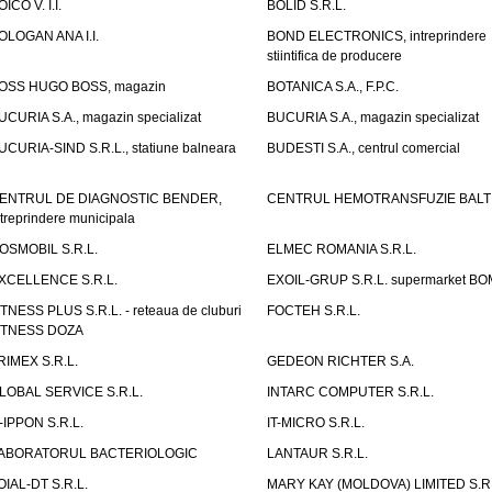
OICO V. I.I.
BOLID S.R.L.
OLOGAN ANA I.I.
BOND ELECTRONICS, intreprindere
stiintifica de producere
OSS HUGO BOSS, magazin
BOTANICA S.A., F.P.C.
UCURIA S.A., magazin specializat
BUCURIA S.A., magazin specializat
UCURIA-SIND S.R.L., statiune balneara
BUDESTI S.A., centrul comercial
ENTRUL DE DIAGNOSTIC BENDER,
CENTRUL HEMOTRANSFUZIE BALT
ntreprindere municipala
OSMOBIL S.R.L.
ELMEC ROMANIA S.R.L.
XCELLENCE S.R.L.
EXOIL-GRUP S.R.L. supermarket B
ITNESS PLUS S.R.L. - reteaua de cluburi
FOCTEH S.R.L.
ITNESS DOZA
RIMEX S.R.L.
GEDEON RICHTER S.A.
LOBAL SERVICE S.R.L.
INTARC COMPUTER S.R.L.
T-IPPON S.R.L.
IT-MICRO S.R.L.
ABORATORUL BACTERIOLOGIC
LANTAUR S.R.L.
OIAL-DT S.R.L.
MARY KAY (MOLDOVA) LIMITED S.R.