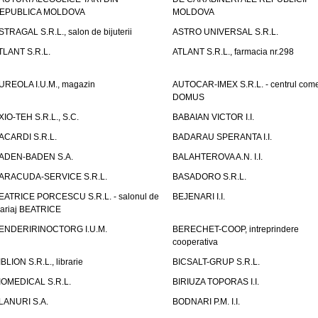
EPUBLICA MOLDOVA
MOLDOVA
STRAGAL S.R.L., salon de bijuterii
ASTRO UNIVERSAL S.R.L.
TLANT S.R.L.
ATLANT S.R.L., farmacia nr.298
UREOLA I.U.M., magazin
AUTOCAR-IMEX S.R.L. - centrul come
DOMUS
XIO-TEH S.R.L., S.C.
BABAIAN VICTOR I.I.
ACARDI S.R.L.
BADARAU SPERANTA I.I.
ADEN-BADEN S.A.
BALAHTEROVA A.N. I.I.
ARACUDA-SERVICE S.R.L.
BASADORO S.R.L.
EATRICE PORCESCU S.R.L. - salonul de
BEJENARI I.I.
ariaj BEATRICE
ENDERIRINOCTORG I.U.M.
BERECHET-COOP, intreprindere
cooperativa
IBLION S.R.L., librarie
BICSALT-GRUP S.R.L.
IOMEDICAL S.R.L.
BIRIUZA TOPORAS I.I.
LANURI S.A.
BODNARI P.M. I.I.