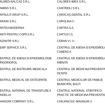
ALMED-NALCAS S.R.L.
CALOREX-IMEX S.R.L.
AMINS S.R.L.
CANTRIOLI S.R.L.
APSULIT-GRUP S.R.L.
CARACAS-DENTAL S.R.L.
ARION S.R.L.
CAROLINA I.I.
ARTEA MODERNA
CARTEA S.A.
ARTI PENTRU COPII S.R.L.
CARTUS I.S.
AZANTIP S.R.L.
CEBAN V.I. I.I.
EMP SERVICE S.R.L.
CENTRUL DE IGIENA SI EPIDEMIOL
CAMENCA
ENTRUL DE IGIENA SI EPIDEMIOLOGIE
CENTRUL DE IGIENA SI EPIDEMIOL
RIGORIOPOL
RIBNITA
ENTRUL DE INSTRUIRE MEDICALA
CENTRUL DE MEDICINA PREVENTI
OCNITA
ENTRUL MEDICAL DE OSTEOPATIE
CENTRUL MEDICILOR DE FAMILIE
MUNICIPAL BALTI
ENTRUL NATIONAL DE TRANSFUZIE A
CENTRUL NATIONAL STIINTIFICO-
INGELUI
PRACTIC DE MEDICINA PREVENTIV
HAVDAR COMPANY S.R.L.
CHILIANCIUC-MAGNUM I.I.