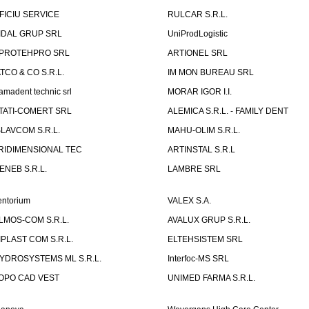
FICIU SERVICE
RULCAR S.R.L.
IDAL GRUP SRL
UniProdLogistic
PROTEHPRO SRL
ARTIONEL SRL
ATCO & CO S.R.L.
IM MON BUREAU SRL
amadent technic srl
MORAR IGOR I.I.
TATI-COMERT SRL
ALEMICA S.R.L. - FAMILY DENT
SLAVCOM S.R.L.
MAHU-OLIM S.R.L.
RIDIMENSIONAL TEC
ARTINSTAL S.R.L
ENEB S.R.L.
LAMBRE SRL
entorium
VALEX S.A.
LMOS-COM S.R.L.
AVALUX GRUP S.R.L.
IPLAST COM S.R.L.
ELTEHSISTEM SRL
YDROSYSTEMS ML S.R.L.
Interfoc-MS SRL
OPO CAD VEST
UNIMED FARMA S.R.L.