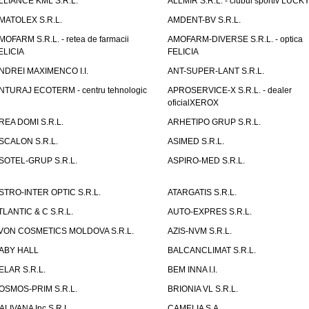
LLIANCE KML S.R.L.
ALLMIR S.R.L. - clubul sportiv LUCKY
MATOLEX S.R.L.
AMDENT-BV S.R.L.
MOFARM S.R.L. - retea de farmacii
AMOFARM-DIVERSE S.R.L. - optica
ELICIA
FELICIA
NDREI MAXIMENCO I.I.
ANT-SUPER-LANT S.R.L.
NTURAJ ECOTERM - centru tehnologic
APROSERVICE-X S.R.L. - dealer
oficialXEROX
REA DOMI S.R.L.
ARHETIPO GRUP S.R.L.
SCALON S.R.L.
ASIMED S.R.L.
SOTEL-GRUP S.R.L.
ASPIRO-MED S.R.L.
STRO-INTER OPTIC S.R.L.
ATARGATIS S.R.L.
TLANTIC & C S.R.L.
AUTO-EXPRES S.R.L.
VON COSMETICS MOLDOVA S.R.L.
AZIS-NVM S.R.L.
ABY HALL
BALCANCLIMAT S.R.L.
ELAR S.R.L.
BEM INNA I.I.
OSMOS-PRIM S.R.L.
BRIONIA VL S.R.L.
ALIVANA Inc S.R.L.
CAMELIA S.A.