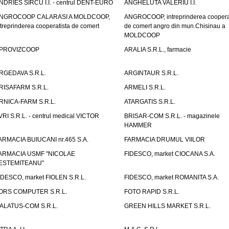
NDRIES SIRCU I.I. - centrul DENT-EURO
ANGHELUTA VALERIU I.I.
NGROCOOP CALARASI A MOLDCOOP,
ANGROCOOP, intreprinderea coopera
ntreprinderea cooperatista de comert
de comert angro din mun.Chisinau a
MOLDCOOP
PROVIZCOOP
ARALIA S.R.L., farmacie
RGEDAVA S.R.L.
ARGINTAUR S.R.L.
RISAFARM S.R.L.
ARMELI S.R.L.
RNICA-FARM S.R.L.
ATARGATIS S.R.L.
VRI S.R.L. - centrul medical VICTOR
BRISAR-COM S.R.L. - magazinele
HAMMER
ARMACIA BUIUCANI nr.465 S.A.
FARMACIA DRUMUL VIILOR
ARMACIA USMF "NICOLAE
FIDESCO, market CIOCANA S.A.
ESTEMITEANU"
IDESCO, market FIOLEN S.R.L.
FIDESCO, market ROMANITA S.A.
ORS COMPUTER S.R.L.
FOTO RAPID S.R.L.
ALATUS-COM S.R.L.
GREEN HILLS MARKET S.R.L.