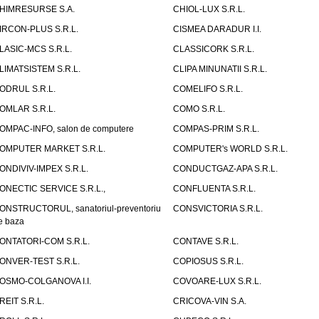
HIMRESURSE S.A.
CHIOL-LUX S.R.L.
IRCON-PLUS S.R.L.
CISMEA DARADUR I.I.
LASIC-MCS S.R.L.
CLASSICORK S.R.L.
LIMATSISTEM S.R.L.
CLIPA MINUNATII S.R.L.
ODRUL S.R.L.
COMELIFO S.R.L.
OMLAR S.R.L.
COMO S.R.L.
OMPAC-INFO, salon de computere
COMPAS-PRIM S.R.L.
OMPUTER MARKET S.R.L.
COMPUTER's WORLD S.R.L.
ONDIVIV-IMPEX S.R.L.
CONDUCTGAZ-APA S.R.L.
ONECTIC SERVICE S.R.L.,
CONFLUENTA S.R.L.
ONSTRUCTORUL, sanatoriul-preventoriu
CONSVICTORIA S.R.L.
e baza
ONTATORI-COM S.R.L.
CONTAVE S.R.L.
ONVER-TEST S.R.L.
COPIOSUS S.R.L.
OSMO-COLGANOVA I.I.
COVOARE-LUX S.R.L.
REIT S.R.L.
CRICOVA-VIN S.A.