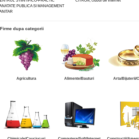
ENTRUL STIINTIFICO-PRACTIC
CITRON, clubul de Internet
ANATATE PUBLICA SI MANAGEMENT
ANITAR
Firme dupa categorii
Agricultura
Alimente/Bauturi
Arta/Bijuterii/
Chimicale/Cauciucuri
Computere/Soft/Internet
Constructii/Amena