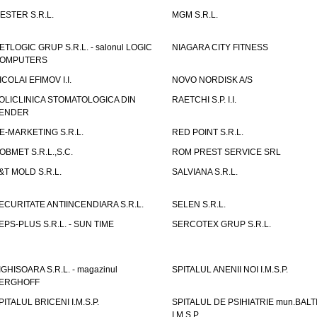
ESTER S.R.L.
MGM S.R.L.
ETLOGIC GRUP S.R.L. - salonul LOGIC
NIAGARA CITY FITNESS
OMPUTERS
ICOLAI EFIMOV I.I.
NOVO NORDISK A/S
OLICLINICA STOMATOLOGICA DIN
RAETCHI S.P. I.I.
ENDER
E-MARKETING S.R.L.
RED POINT S.R.L.
OBMET S.R.L.,S.C.
ROM PREST SERVICE SRL
&T MOLD S.R.L.
SALVIANA S.R.L.
ECURITATE ANTIINCENDIARA S.R.L.
SELEN S.R.L.
EPS-PLUS S.R.L. - SUN TIME
SERCOTEX GRUP S.R.L.
IGHISOARA S.R.L. - magazinul
SPITALUL ANENII NOI I.M.S.P.
ERGHOFF
PITALUL BRICENI I.M.S.P.
SPITALUL DE PSIHIATRIE mun.BALT
I.M.S.P.