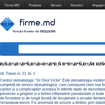
Firme.MD
Produse
Servicii
Anunturi
Angajari
Ð¡Ñ‚Ð¾Ð¼Ð°Ñ‚Ð¾Ð»Ð¾Ð³Ð¸Ñ Ð”Ð¾ÐºÑ‚Ð¾Ñ€ ÐžÑ
str. Traian nr. 21, bl. 1
Centrul stomatologic "Dr Oriol Victor" Este stomatologia mode
completă de servicii stomatologice, care corespund celor mai î
cariilor și a complicațiilor acestuia în diferite stadii de dezvolta
prevenire a gingiilor si a bolilor inflamatorii parodontale și toa
de încredere și de lungă durată de recuperare a arcadei dentare,
титановом винте. Fix anormală de ocluzie a dintilor, prin stabili