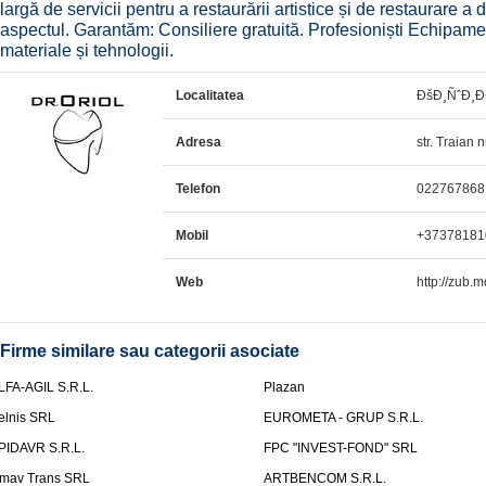
largă de servicii pentru a restaurării artistice și de restaurare a 
aspectul. Garantăm: Consiliere gratuită. Profesioniști Echipam
materiale și tehnologii.
Localitatea
ÐšÐ¸ÑˆÐ¸
Adresa
str. Traian n
Telefon
022767868
Mobil
+37378181
Web
http://zub.m
Firme similare sau categorii asociate
LFA-AGIL S.R.L.
Plazan
elnis SRL
EUROMETA - GRUP S.R.L.
PIDAVR S.R.L.
FPC "INVEST-FOND" SRL
mav Trans SRL
ARTBENCOM S.R.L.