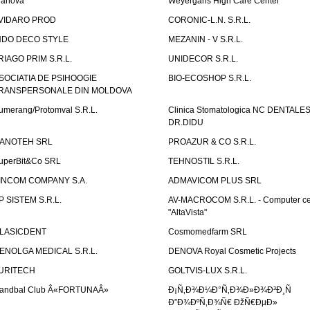
ianova
Weyergans High Care Center
VIDARO PROD
CORONIC-L.N. S.R.L.
NDO DECO STYLE
MEZANIN - V S.R.L.
RIAGO PRIM S.R.L.
UNIDECOR S.R.L.
SOCIATIA DE PSIHOOGIE
BIO-ECOSHOP S.R.L.
RANSPERSONALE DIN MOLDOVA
umerang/Protomval S.R.L.
Clinica Stomatologica NC DENTALE
DR.DIDU
ANOTEH SRL
PROAZUR & CO S.R.L.
uperBit&Co SRL
TEHNOSTIL S.R.L.
INCOM COMPANY S.A.
ADMAVICOM PLUS SRL
P SISTEM S.R.L.
AV-MACROCOM S.R.L. - Computer ce
"AltaVista"
LASICDENT
Cosmomedfarm SRL
ENOLGA MEDICAL S.R.L.
DENOVA Royal Cosmetic Projects
URITECH
GOLTVIS-LUX S.R.L.
andbal Club Â«FORTUNAÂ»
Ð¡Ñ‚Ð¾Ð¼Ð°Ñ‚Ð¾Ð»Ð¾Ð³Ð¸Ñ
Ð”Ð¾ÐºÑ‚Ð¾Ñ€ ÐžÑ€ÐµÐ»