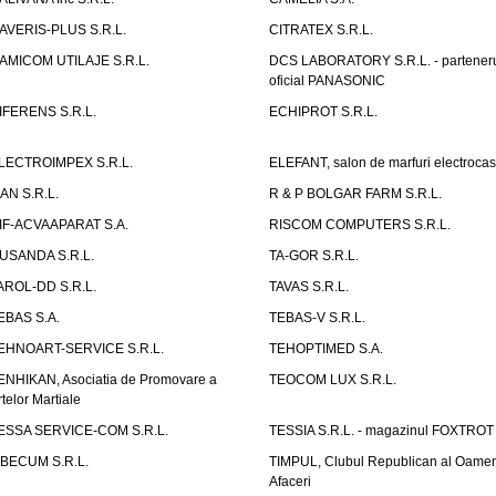
AVERIS-PLUS S.R.L.
CITRATEX S.R.L.
AMICOM UTILAJE S.R.L.
DCS LABORATORY S.R.L. - partener
oficial PANASONIC
IFERENS S.R.L.
ECHIPROT S.R.L.
LECTROIMPEX S.R.L.
ELEFANT, salon de marfuri electrocas
IAN S.R.L.
R & P BOLGAR FARM S.R.L.
IF-ACVAAPARAT S.A.
RISCOM COMPUTERS S.R.L.
USANDA S.R.L.
TA-GOR S.R.L.
AROL-DD S.R.L.
TAVAS S.R.L.
EBAS S.A.
TEBAS-V S.R.L.
EHNOART-SERVICE S.R.L.
TEHOPTIMED S.A.
ENHIKAN, Asociatia de Promovare a
TEOCOM LUX S.R.L.
rtelor Martiale
ESSA SERVICE-COM S.R.L.
TESSIA S.R.L. - magazinul FOXTROT
IBECUM S.R.L.
TIMPUL, Clubul Republican al Oamen
Afaceri