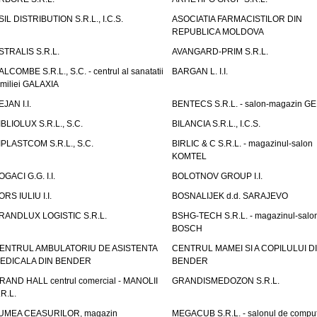
SIL DISTRIBUTION S.R.L., I.C.S.
ASOCIATIA FARMACISTILOR DIN
REPUBLICA MOLDOVA
STRALIS S.R.L.
AVANGARD-PRIM S.R.L.
ALCOMBE S.R.L., S.C. - centrul al sanatatii
BARGAN L. I.I.
amiliei GALAXIA
EJAN I.I.
BENTECS S.R.L. - salon-magazin G
IBLIOLUX S.R.L., S.C.
BILANCIA S.R.L., I.C.S.
IPLASTCOM S.R.L., S.C.
BIRLIC & C S.R.L. - magazinul-salon
KOMTEL
OGACI G.G. I.I.
BOLOTNOV GROUP I.I.
ORS IULIU I.I.
BOSNALIJEK d.d. SARAJEVO
RANDLUX LOGISTIC S.R.L.
BSHG-TECH S.R.L. - magazinul-salo
BOSCH
ENTRUL AMBULATORIU DE ASISTENTA
CENTRUL MAMEI SI A COPILULUI D
EDICALA DIN BENDER
BENDER
RAND HALL centrul comercial - MANOLII
GRANDISMEDOZON S.R.L.
.R.L.
UMEA CEASURILOR, magazin
MEGACUB S.R.L. - salonul de compu