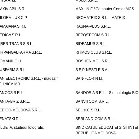
TRA A. I.I.
M.A.G. S.R.L.
AXIVIABIL S.R.L.
MAXLINIE / Computer Center MCS
ILORA-LUX C.P.
NEOMATRIX S.R.L. - MATRIX
AMAIANA S.R.L.
RASNA-PLUS S.R.L.
EDIGA S.R.L.
REPOST-COM S.R.L.
IBES-TRANS S.R.L.
RIDEAMUS S.R.L.
IHPANGALFARMA S.R.L.
RITMOS CLUB S.R.L.
OMANIUC I.I.
ROSHEN MOL S.R.L.
USFARM S.R.L.
S.E.P. NESTLE S.A.
AN ELECTRONIC S.R.L. - magazin
SAN-FLORIN I.I.
EHNICA.MD
ANCOS S.R.L.
SANDORIA S.R.L. - Stomatologia BI
ANTA-BRIZ S.R.L.
SANVITCOM S.R.L.
EDICO-MOLDOVA S.R.L.
SEL si C S.R.L.
ENATSKI D I.I.
SERLAND-COM S.R.L.
ILUETA, studioul fotografic
SINDICATUL EDUCATIEI SI STIINTEI
REPUBLICA MOLDOVA