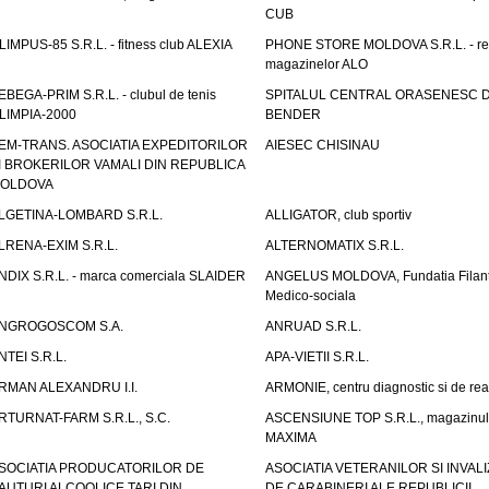
CUB
LIMPUS-85 S.R.L. - fitness club ALEXIA
PHONE STORE MOLDOVA S.R.L. - re
magazinelor ALO
EBEGA-PRIM S.R.L. - clubul de tenis
SPITALUL CENTRAL ORASENESC D
LIMPIA-2000
BENDER
EM-TRANS. ASOCIATIA EXPEDITORILOR
AIESEC CHISINAU
I BROKERILOR VAMALI DIN REPUBLICA
OLDOVA
LGETINA-LOMBARD S.R.L.
ALLIGATOR, club sportiv
LRENA-EXIM S.R.L.
ALTERNOMATIX S.R.L.
NDIX S.R.L. - marca comerciala SLAIDER
ANGELUS MOLDOVA, Fundatia Filant
Medico-sociala
NGROGOSCOM S.A.
ANRUAD S.R.L.
NTEI S.R.L.
APA-VIETII S.R.L.
RMAN ALEXANDRU I.I.
ARMONIE, centru diagnostic si de reab
RTURNAT-FARM S.R.L., S.C.
ASCENSIUNE TOP S.R.L., magazinul
MAXIMA
SOCIATIA PRODUCATORILOR DE
ASOCIATIA VETERANILOR SI INVALI
AUTURI ALCOOLICE TARI DIN
DE CARABINERI ALE REPUBLICII