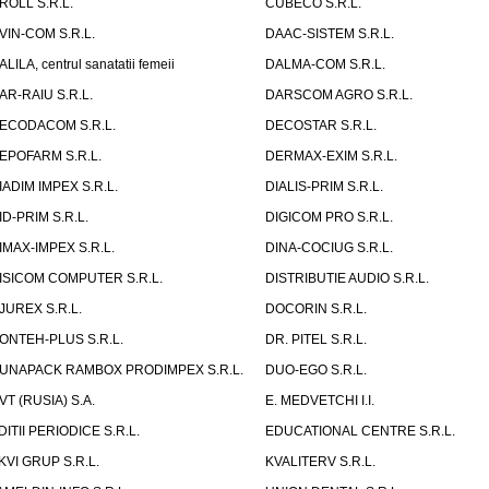
ROLL S.R.L.
CUBECO S.R.L.
VIN-COM S.R.L.
DAAC-SISTEM S.R.L.
ALILA, centrul sanatatii femeii
DALMA-COM S.R.L.
AR-RAIU S.R.L.
DARSCOM AGRO S.R.L.
ECODACOM S.R.L.
DECOSTAR S.R.L.
EPOFARM S.R.L.
DERMAX-EXIM S.R.L.
IADIM IMPEX S.R.L.
DIALIS-PRIM S.R.L.
ID-PRIM S.R.L.
DIGICOM PRO S.R.L.
IMAX-IMPEX S.R.L.
DINA-COCIUG S.R.L.
ISICOM COMPUTER S.R.L.
DISTRIBUTIE AUDIO S.R.L.
JUREX S.R.L.
DOCORIN S.R.L.
ONTEH-PLUS S.R.L.
DR. PITEL S.R.L.
UNAPACK RAMBOX PRODIMPEX S.R.L.
DUO-EGO S.R.L.
VT (RUSIA) S.A.
E. MEDVETCHI I.I.
DITII PERIODICE S.R.L.
EDUCATIONAL CENTRE S.R.L.
KVI GRUP S.R.L.
KVALITERV S.R.L.