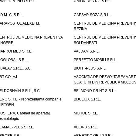
AMELDIN-INFO S.R.L.
UNION DENTAL S.R.L.
.D.M.-C. S.R.L.
CAESAR SOZA S.R.L.
ARAPOSTOL ALEXEI I.I.
CENTRUL DE MEDICINA PREVENTI
REZINA
ENTRUL DE MEDICINA PREVENTIVA
CENTRUL DE MEDICINA PREVENTI
INGEREI
SOLDANESTI
IAPROFMED S.R.L.
VALDAM S.R.L.
IOGLOBAL S.R.L.
PERFETTO MOBILI S.R.L.
IBALAV S.R.L., S.C.
BIOFIT-PLUS S.R.L.
RT-COLAJ
ASOCIATIA DE DEZVOLTAREA A ART
COAFURII DIN REPUBLICA MOLDO
ELDORNVIN S.R.L., S.C.
BELMOND-PRINT S.R.L.
ERG S.R.L. - reprezentanta companiei
BIJULIUX S.R.L.
IRTGEN
IOSFERA, Cabinet de aparataj
MOROL S.R.L.
osmetologic
LAMAC-PLUS S.R.L.
ALEX-B S.R.L.
RBORE S.R.L.
ARHETIPO GRUP S.R.L.