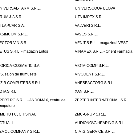
NIVERSAL-FARM S.R.L.
UNIVERSCOOP LEOVA
RUM & A S.R.L.
UTA-IMPEX S.R.L.
TLAPCAR S.A.
VALVERI S.R.L.
ASIMCOM S.R.L.
VAVES S.R.L.
ECTOR V-N S.R.L.
VENIT S.R.L. - magazinul VEST
ETUS S.R.L. - magazin Lotos
VINAMEX S.R.L. - Orient Farmacia
IORICA-COSMETIC S.A.
VIOTA-COMP S.R.L.
IS, salon de frumusete
VIVODENT S.R.L.
IZIR COMPUTERS S.R.L.
VNESBACTORG S.R.L.
OTA S.R.L.
XAN S.R.L.
PERT PC S.R.L. - ANDOMAX, centru de
ZEPTER INTERNATIONAL S.R.L.
omputere
IMBRU FC, CHISINAU
ZMC-GRUP S.R.L.
CTUALI
AUDIONOVA HEARING S.R.L.
ZMOL COMPANY S.R.L.
C.M.G. SERVICE S.R.L.