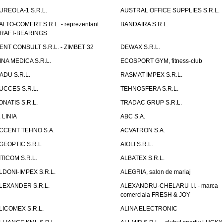
UREOLA-1 S.R.L.
AUSTRAL OFFICE SUPPLIES S.R.L.
ALTO-COMERT S.R.L. - reprezentant
BANDAIRA S.R.L.
RAFT-BEARINGS
ENT CONSULT S.R.L. - ZIMBET 32
DEWAX S.R.L.
INA MEDICA S.R.L.
ECOSPORT GYM, fitness-club
ADU S.R.L.
RASMAT IMPEX S.R.L.
UCCES S.R.L.
TEHNOSFERA S.R.L.
ONATIS S.R.L.
TRADAC GRUP S.R.L.
. LINIA
ABC S.A.
CCENT TEHNO S.A.
ACVATRON S.A.
GEOPTIC S.R.L
AIOLI S.R.L.
ITICOM S.R.L.
ALBATEX S.R.L.
LDONI-IMPEX S.R.L.
ALEGRIA, salon de mariaj
LEXANDER S.R.L.
ALEXANDRU-CHELARU I.I. - marca
comerciala FRESH & JOY
LICOMEX S.R.L.
ALINA ELECTRONIC