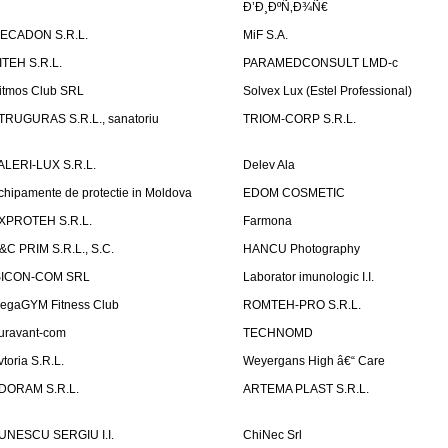
Ð’Ð¸ÐºÑ‚Ð¾Ñ€
ECADON S.R.L.
MiF S.A.
ITEH S.R.L.
PARAMEDCONSULT LMD-c
itmos Club SRL
Solvex Lux (Estel Professional)
TRUGURAS S.R.L., sanatoriu
TRIOM-CORP S.R.L.
ALERI-LUX S.R.L.
Delev Ala
chipamente de protectie in Moldova
EDOM COSMETIC
XPROTEH S.R.L.
Farmona
&C PRIM S.R.L., S.C.
HANCU Photography
SICON-COM SRL
Laborator imunologic I.I.
egaGYM Fitness Club
ROMTEH-PRO S.R.L.
uravant-com
TECHNOMD
vtoria S.R.L.
Weyergans High â€“ Care
DORAM S.R.L.
ARTEMA PLAST S.R.L.
UNESCU SERGIU I.I.
ChiNec Srl