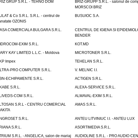
RIZ GRUP S.R.L. - TEHNO DOM
BRIZ-GRUPP S.R.L. - salonul de com
MORSCOI BRIZ
ULAT & Co S.R.L. S.R.L. - centrul de
BUSUIOC S.A.
anatate OZONIS
ASA COMERCIALA BULGARA S.R.L.
CENTRUL DE IGIENA SI EPIDEMIOL
BENDER
IDROCOM-EXIM S.R.L.
KOT.MD
ARY KAY LIMITED L.L.C. - Moldova
MICROTONER S.R.L.
KP Impex
TEHELAN S.R.L.
LTRA-PRO COMPUTER S.R.L.
V. MELNIC I.I.
BN-ECHIPAMENTE S.R.L.
ACTIGEN S.R.L.
KABE S.R.L.
ALEXA-SERVICE S.R.L.
LIVEDS-COM S.R.L.
ALMAVAL-EXIM S.R.L.
LTOSAN S.R.L - CENTRU COMERCIAL
AMAS S.R.L.
AKITA
NGROSET S.R.L.
ANTEU LITVINIUC I.I. - ANTEU LUX
RIANA S.R.L.
ASORTIMEDIA S.R.L.
TRIUM S.R.L. - ANGELICA, salon de mariaj
AUDIOLINE S.R.L. - PRO AUDIO CE