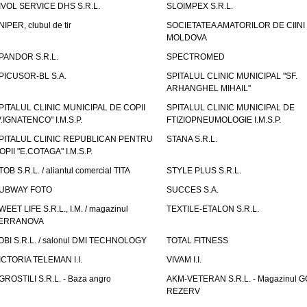
IVOL SERVICE DHS S.R.L.
SLOIMPEX S.R.L.
NIPER, clubul de tir
SOCIETATEA AMATORILOR DE CIINI
MOLDOVA
PANDOR S.R.L.
SPECTROMED
PICUSOR-BL S.A.
SPITALUL CLINIC MUNICIPAL "SF.
ARHANGHEL MIHAIL"
PITALUL CLINIC MUNICIPAL DE COPII
SPITALUL CLINIC MUNICIPAL DE
V.IGNATENCO" I.M.S.P.
FTIZIOPNEUMOLOGIE I.M.S.P.
PITALUL CLINIC REPUBLICAN PENTRU
STANA S.R.L.
OPII "E.COTAGA" I.M.S.P.
TOB S.R.L. / aliantul comercial TITA
STYLE PLUS S.R.L.
UBWAY FOTO
SUCCES S.A.
WEET LIFE S.R.L., I.M. / magazinul
TEXTILE-ETALON S.R.L.
ERRANOVA
OBI S.R.L. / salonul DMI TECHNOLOGY
TOTAL FITNESS
ICTORIA TELEMAN I.I.
VIVAM I.I.
GROSTILI S.R.L. - Baza angro
AKM-VETERAN S.R.L. - Magazinul 
REZERV