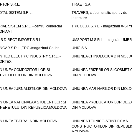
IPTOP S.R.L.
TIRAET S.A.
OTAL SISTEM S.R.L.
TRAVERS, clubul turistic sportiv de
intremare
RIAL SISTEM S.R.L. - centrul comercial
TRICOLUX S.R.L. - magazinul X-STY
ON AMI
.S.DIRECT-IMPORT S.R.L.
UMSPORT M S.R.L. - magazin UMB
NGAR S.R.L.,F.P.C./magazinul Colibri
UNIC S.A.
NITED ELECTRIC INDUSTRY S.R.L. -
UNIUNEA CHINOLOGICA DIN MOLD
ORTEX
NIUNEA COMPOZITORILOR SI
UNIUNEA FRIZERILOR SI COSMETI
UZICOLOGILOR DIN MOLDOVA
DIN MOLDOVA
NIUNEA JURNALISTILOR DIN MOLDOVA
UNIUNEA MARINARILOR DIN MOLD
NIUNEA NATIONALA A STUDENTILOR SI
UNIUNEA PRODUCATORILOR DE Z
INERETULUI DIN REPUBLICA MOLDOVA
DIN MOLDOVA
NIUNEA TEATRALA DIN MOLDOVA
UNIUNEA TEHNICO-STIINTIFICA A
CONSTRUCTORILOR DIN REPUBLI
MOLDOVA