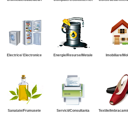
Electrice/ Electronice
Energie/Resurse/Metale
Imobiliare/Mob
Sanatate/Frumusete
Servicii/Consultanta
Textile/Imbracami