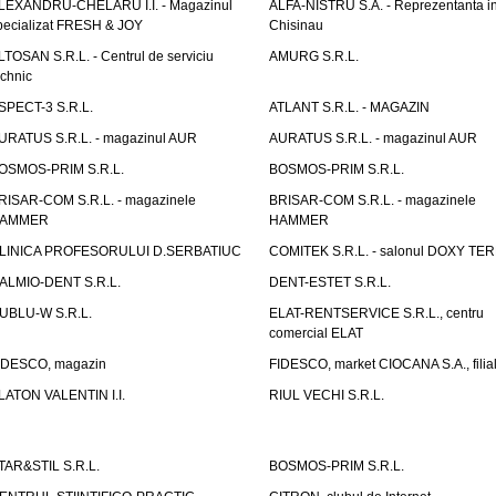
LEXANDRU-CHELARU I.I. - Magazinul
ALFA-NISTRU S.A. - Reprezentanta i
pecializat FRESH & JOY
Chisinau
LTOSAN S.R.L. - Centrul de serviciu
AMURG S.R.L.
echnic
SPECT-3 S.R.L.
ATLANT S.R.L. - MAGAZIN
URATUS S.R.L. - magazinul AUR
AURATUS S.R.L. - magazinul AUR
OSMOS-PRIM S.R.L.
BOSMOS-PRIM S.R.L.
RISAR-COM S.R.L. - magazinele
BRISAR-COM S.R.L. - magazinele
AMMER
HAMMER
LINICA PROFESORULUI D.SERBATIUC
COMITEK S.R.L. - salonul DOXY TE
ALMIO-DENT S.R.L.
DENT-ESTET S.R.L.
UBLU-W S.R.L.
ELAT-RENTSERVICE S.R.L., centru
comercial ELAT
IDESCO, magazin
FIDESCO, market CIOCANA S.A., filia
LATON VALENTIN I.I.
RIUL VECHI S.R.L.
TAR&STIL S.R.L.
BOSMOS-PRIM S.R.L.