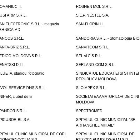
OMANIUC I.I.
ROSHEN MOL S.R.L.
USFARM S.R.L.
S.E.P. NESTLE S.A.
AN ELECTRONIC S.R.L. - magazin
SAN-FLORIN I.I.
EHNICA.MD
ANCOS S.R.L.
SANDORIA S.R.L. - Stomatologia BI
ANTA-BRIZ S.R.L.
SANVITCOM S.R.L.
EDICO-MOLDOVA S.R.L.
SEL si C S.R.L.
ENATSKI D I.I.
SERLAND-COM S.R.L.
ILUETA, studioul fotografic
SINDICATUL EDUCATIEI SI STIINTEI
REPUBLICA MOLDOVA
IVOL SERVICE DHS S.R.L.
SLOIMPEX S.R.L.
NIPER, clubul de tir
SOCIETATEA AMATORILOR DE CIINI
MOLDOVA
PANDOR S.R.L.
SPECTROMED
PICUSOR-BL S.A.
SPITALUL CLINIC MUNICIPAL "SF.
ARHANGHEL MIHAIL"
PITALUL CLINIC MUNICIPAL DE COPII
SPITALUL CLINIC MUNICIPAL DE
V.IGNATENCO" I.M.S.P.
FTIZIOPNEUMOLOGIE I.M.S.P.