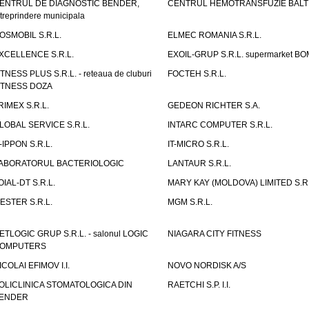
ENTRUL DE DIAGNOSTIC BENDER,
CENTRUL HEMOTRANSFUZIE BALT
ntreprindere municipala
OSMOBIL S.R.L.
ELMEC ROMANIA S.R.L.
XCELLENCE S.R.L.
EXOIL-GRUP S.R.L. supermarket B
ITNESS PLUS S.R.L. - reteaua de cluburi
FOCTEH S.R.L.
ITNESS DOZA
RIMEX S.R.L.
GEDEON RICHTER S.A.
LOBAL SERVICE S.R.L.
INTARC COMPUTER S.R.L.
T-IPPON S.R.L.
IT-MICRO S.R.L.
ABORATORUL BACTERIOLOGIC
LANTAUR S.R.L.
OIAL-DT S.R.L.
MARY KAY (MOLDOVA) LIMITED S.R.
ESTER S.R.L.
MGM S.R.L.
ETLOGIC GRUP S.R.L. - salonul LOGIC
NIAGARA CITY FITNESS
OMPUTERS
ICOLAI EFIMOV I.I.
NOVO NORDISK A/S
OLICLINICA STOMATOLOGICA DIN
RAETCHI S.P. I.I.
ENDER