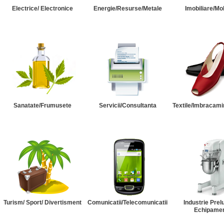
Electrice/ Electronice
Energie/Resurse/Metale
Imobiliare/Mob
Sanatate/Frumusete
Servicii/Consultanta
Textile/Imbracami
Turism/ Sport/ Divertisment
Comunicatii/Telecomunicatii
Industrie Prel
Echipame