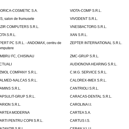
IORICA-COSMETIC S.A.
VIOTA-COMP S.R.L.
IS, salon de frumusete
VIVODENT S.R.L.
IZIR COMPUTERS S.R.L.
VNESBACTORG S.R.L.
OTA S.R.L.
XAN S.R.L.
PERT PC S.R.L. - ANDOMAX, centru de
ZEPTER INTERNATIONAL S.R.L.
omputere
IMBRU FC, CHISINAU
ZMC-GRUP S.R.L.
CTUALI
AUDIONOVA HEARING S.R.L.
ZMOL COMPANY S.R.L.
C.M.G. SERVICE S.R.L.
ALMED-NALCAS S.R.L.
CALOREX-IMEX S.R.L.
AMINS S.R.L.
CANTRIOLI S.R.L.
APSULIT-GRUP S.R.L.
CARACAS-DENTAL S.R.L.
ARION S.R.L.
CAROLINA I.I.
ARTEA MODERNA
CARTEA S.A.
ARTI PENTRU COPII S.R.L.
CARTUS I.S.
AZANTIP S.R.L.
CEBAN V.I. I.I.