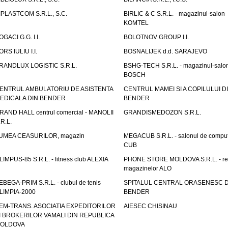
IPLASTCOM S.R.L., S.C.
BIRLIC & C S.R.L. - magazinul-salon
KOMTEL
OGACI G.G. I.I.
BOLOTNOV GROUP I.I.
ORS IULIU I.I.
BOSNALIJEK d.d. SARAJEVO
RANDLUX LOGISTIC S.R.L.
BSHG-TECH S.R.L. - magazinul-salo
BOSCH
ENTRUL AMBULATORIU DE ASISTENTA
CENTRUL MAMEI SI A COPILULUI D
EDICALA DIN BENDER
BENDER
RAND HALL centrul comercial - MANOLII
GRANDISMEDOZON S.R.L.
.R.L.
UMEA CEASURILOR, magazin
MEGACUB S.R.L. - salonul de compu
CUB
LIMPUS-85 S.R.L. - fitness club ALEXIA
PHONE STORE MOLDOVA S.R.L. - re
magazinelor ALO
EBEGA-PRIM S.R.L. - clubul de tenis
SPITALUL CENTRAL ORASENESC D
LIMPIA-2000
BENDER
EM-TRANS. ASOCIATIA EXPEDITORILOR
AIESEC CHISINAU
I BROKERILOR VAMALI DIN REPUBLICA
OLDOVA