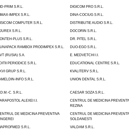
ID-PRIM S.R.L.
DIGICOM PRO S.R.L.
IMAX-IMPEX S.R.L.
DINA-COCIUG S.R.L.
ISICOM COMPUTER S.R.L.
DISTRIBUTIE AUDIO S.R.L.
JUREX S.R.L.
DOCORIN S.R.L.
ONTEH-PLUS S.R.L.
DR. PITEL S.R.L.
UNAPACK RAMBOX PRODIMPEX S.R.L.
DUO-EGO S.R.L.
VT (RUSIA) S.A.
E. MEDVETCHI I.I.
DITII PERIODICE S.R.L.
EDUCATIONAL CENTRE S.R.L.
KVI GRUP S.R.L.
KVALITERV S.R.L.
AMELDIN-INFO S.R.L.
UNION DENTAL S.R.L.
.D.M.-C. S.R.L.
CAESAR SOZA S.R.L.
ARAPOSTOL ALEXEI I.I.
CENTRUL DE MEDICINA PREVENTI
REZINA
ENTRUL DE MEDICINA PREVENTIVA
CENTRUL DE MEDICINA PREVENTI
INGEREI
SOLDANESTI
IAPROFMED S.R.L.
VALDAM S.R.L.