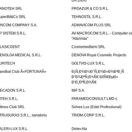
DR.DIDU
ANOTEH SRL
PROAZUR & CO S.R.L.
uperBit&Co SRL
TEHNOSTIL S.R.L.
INCOM COMPANY S.A.
ADMAVICOM PLUS SRL
P SISTEM S.R.L.
AV-MACROCOM S.R.L. - Computer ce
"AltaVista"
LASICDENT
Cosmomedfarm SRL
ENOLGA MEDICAL S.R.L.
DENOVA Royal Cosmetic Projects
URITECH
GOLTVIS-LUX S.R.L.
andbal Club Â«FORTUNAÂ»
Ð¡Ñ‚Ð¾Ð¼Ð°Ñ‚Ð¾Ð»Ð¾Ð³Ð¸Ñ
Ð”Ð¾ÐºÑ‚Ð¾Ñ€ ÐžÑ€ÐµÐ»
Ð’Ð¸ÐºÑ‚Ð¾Ñ€
ECADON S.R.L.
MiF S.A.
ITEH S.R.L.
PARAMEDCONSULT LMD-c
itmos Club SRL
Solvex Lux (Estel Professional)
TRUGURAS S.R.L., sanatoriu
TRIOM-CORP S.R.L.
ALERI-LUX S.R.L.
Delev Ala