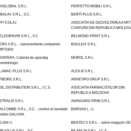
IOGLOBAL S.R.L.
PERFETTO MOBILI S.R.L.
IBALAV S.R.L., S.C.
BIOFIT-PLUS S.R.L.
RT-COLAJ
ASOCIATIA DE DEZVOLTAREA A ART
COAFURII DIN REPUBLICA MOLDO
ELDORNVIN S.R.L., S.C.
BELMOND-PRINT S.R.L.
ERG S.R.L. - reprezentanta companiei
BIJULIUX S.R.L.
IRTGEN
IOSFERA, Cabinet de aparataj
MOROL S.R.L.
osmetologic
LAMAC-PLUS S.R.L.
ALEX-B S.R.L.
RBORE S.R.L.
ARHETIPO GRUP S.R.L.
SIL DISTRIBUTION S.R.L., I.C.S.
ASOCIATIA FARMACISTILOR DIN
REPUBLICA MOLDOVA
STRALIS S.R.L.
AVANGARD-PRIM S.R.L.
ALCOMBE S.R.L., S.C. - centrul al sanatatii
BARGAN L. I.I.
amiliei GALAXIA
EJAN I.I.
BENTECS S.R.L. - salon-magazin G
IBLIOLUX S.R.L., S.C.
BILANCIA S.R.L., I.C.S.