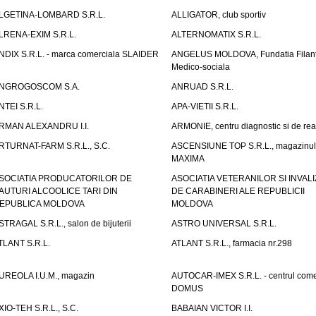
LGETINA-LOMBARD S.R.L.
ALLIGATOR, club sportiv
LRENA-EXIM S.R.L.
ALTERNOMATIX S.R.L.
NDIX S.R.L. - marca comerciala SLAIDER
ANGELUS MOLDOVA, Fundatia Filant
Medico-sociala
NGROGOSCOM S.A.
ANRUAD S.R.L.
NTEI S.R.L.
APA-VIETII S.R.L.
RMAN ALEXANDRU I.I.
ARMONIE, centru diagnostic si de reab
RTURNAT-FARM S.R.L., S.C.
ASCENSIUNE TOP S.R.L., magazinul
MAXIMA
SOCIATIA PRODUCATORILOR DE
ASOCIATIA VETERANILOR SI INVALI
AUTURI ALCOOLICE TARI DIN
DE CARABINERI ALE REPUBLICII
EPUBLICA MOLDOVA
MOLDOVA
STRAGAL S.R.L., salon de bijuterii
ASTRO UNIVERSAL S.R.L.
TLANT S.R.L.
ATLANT S.R.L., farmacia nr.298
UREOLA I.U.M., magazin
AUTOCAR-IMEX S.R.L. - centrul come
DOMUS
XIO-TEH S.R.L., S.C.
BABAIAN VICTOR I.I.