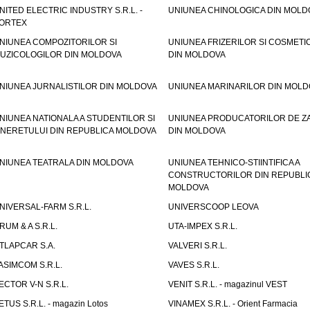
NITED ELECTRIC INDUSTRY S.R.L. -
UNIUNEA CHINOLOGICA DIN MOLD
ORTEX
NIUNEA COMPOZITORILOR SI
UNIUNEA FRIZERILOR SI COSMETI
UZICOLOGILOR DIN MOLDOVA
DIN MOLDOVA
NIUNEA JURNALISTILOR DIN MOLDOVA
UNIUNEA MARINARILOR DIN MOLD
NIUNEA NATIONALA A STUDENTILOR SI
UNIUNEA PRODUCATORILOR DE Z
INERETULUI DIN REPUBLICA MOLDOVA
DIN MOLDOVA
NIUNEA TEATRALA DIN MOLDOVA
UNIUNEA TEHNICO-STIINTIFICA A
CONSTRUCTORILOR DIN REPUBLI
MOLDOVA
NIVERSAL-FARM S.R.L.
UNIVERSCOOP LEOVA
RUM & A S.R.L.
UTA-IMPEX S.R.L.
TLAPCAR S.A.
VALVERI S.R.L.
ASIMCOM S.R.L.
VAVES S.R.L.
ECTOR V-N S.R.L.
VENIT S.R.L. - magazinul VEST
ETUS S.R.L. - magazin Lotos
VINAMEX S.R.L. - Orient Farmacia