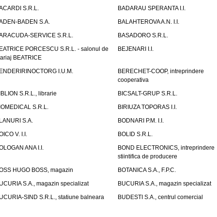
ACARDI S.R.L.
BADARAU SPERANTA I.I.
ADEN-BADEN S.A.
BALAHTEROVA A.N. I.I.
ARACUDA-SERVICE S.R.L.
BASADORO S.R.L.
EATRICE PORCESCU S.R.L. - salonul de
BEJENARI I.I.
ariaj BEATRICE
ENDERIRINOCTORG I.U.M.
BERECHET-COOP, intreprindere
cooperativa
IBLION S.R.L., librarie
BICSALT-GRUP S.R.L.
IOMEDICAL S.R.L.
BIRIUZA TOPORAS I.I.
LANURI S.A.
BODNARI P.M. I.I.
OICO V. I.I.
BOLID S.R.L.
OLOGAN ANA I.I.
BOND ELECTRONICS, intreprindere
stiintifica de producere
OSS HUGO BOSS, magazin
BOTANICA S.A., F.P.C.
UCURIA S.A., magazin specializat
BUCURIA S.A., magazin specializat
UCURIA-SIND S.R.L., statiune balneara
BUDESTI S.A., centrul comercial