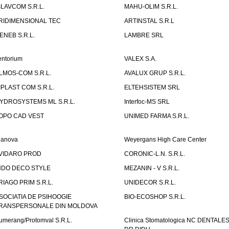
SLAVCOM S.R.L.
MAHU-OLIM S.R.L.
RIDIMENSIONAL TEC
ARTINSTAL S.R.L
ENEB S.R.L.
LAMBRE SRL
entorium
VALEX S.A.
LMOS-COM S.R.L.
AVALUX GRUP S.R.L.
IPLAST COM S.R.L.
ELTEHSISTEM SRL
YDROSYSTEMS ML S.R.L.
Interfoc-MS SRL
OPO CAD VEST
UNIMED FARMA S.R.L.
ianova
Weyergans High Care Center
VIDARO PROD
CORONIC-L.N. S.R.L.
NDO DECO STYLE
MEZANIN - V S.R.L.
RIAGO PRIM S.R.L.
UNIDECOR S.R.L.
SOCIATIA DE PSIHOOGIE
BIO-ECOSHOP S.R.L.
RANSPERSONALE DIN MOLDOVA
umerang/Protomval S.R.L.
Clinica Stomatologica NC DENTALE