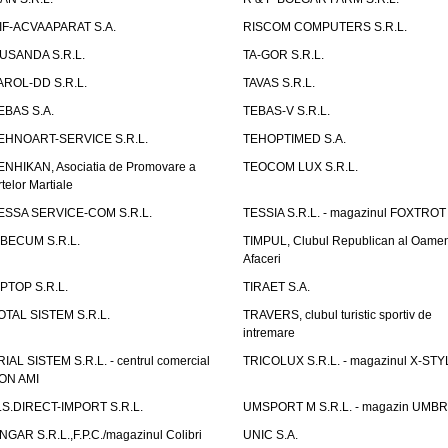
IF-ACVAAPARAT S.A.
RISCOM COMPUTERS S.R.L.
USANDA S.R.L.
TA-GOR S.R.L.
AROL-DD S.R.L.
TAVAS S.R.L.
EBAS S.A.
TEBAS-V S.R.L.
EHNOART-SERVICE S.R.L.
TEHOPTIMED S.A.
ENHIKAN, Asociatia de Promovare a
TEOCOM LUX S.R.L.
rtelor Martiale
ESSA SERVICE-COM S.R.L.
TESSIA S.R.L. - magazinul FOXTROT
IBECUM S.R.L.
TIMPUL, Clubul Republican al Oamen
Afaceri
IPTOP S.R.L.
TIRAET S.A.
OTAL SISTEM S.R.L.
TRAVERS, clubul turistic sportiv de
intremare
RIAL SISTEM S.R.L. - centrul comercial
TRICOLUX S.R.L. - magazinul X-STY
ON AMI
.S.DIRECT-IMPORT S.R.L.
UMSPORT M S.R.L. - magazin UMB
NGAR S.R.L.,F.P.C./magazinul Colibri
UNIC S.A.