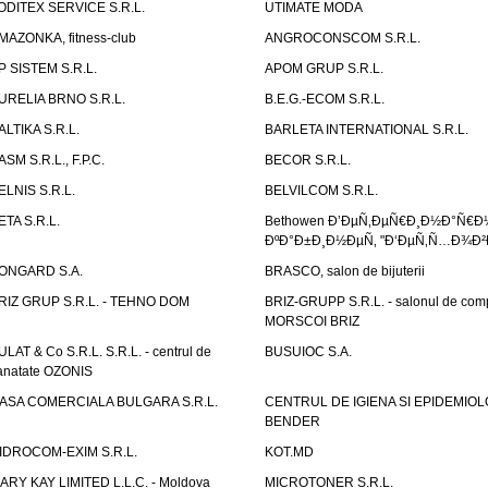
ODITEX SERVICE S.R.L.
UTIMATE MODA
MAZONKA, fitness-club
ANGROCONSCOM S.R.L.
P SISTEM S.R.L.
APOM GRUP S.R.L.
URELIA BRNO S.R.L.
B.E.G.-ECOM S.R.L.
ALTIKA S.R.L.
BARLETA INTERNATIONAL S.R.L.
ASM S.R.L., F.P.C.
BECOR S.R.L.
ELNIS S.R.L.
BELVILCOM S.R.L.
ETA S.R.L.
Bethowen Ð’ÐµÑ‚ÐµÑ€Ð¸Ð½Ð°Ñ€Ð
ÐºÐ°Ð±Ð¸Ð½ÐµÑ‚ "Ð‘ÐµÑ‚Ñ…Ð¾Ð²
ONGARD S.A.
BRASCO, salon de bijuterii
RIZ GRUP S.R.L. - TEHNO DOM
BRIZ-GRUPP S.R.L. - salonul de com
MORSCOI BRIZ
ULAT & Co S.R.L. S.R.L. - centrul de
BUSUIOC S.A.
anatate OZONIS
ASA COMERCIALA BULGARA S.R.L.
CENTRUL DE IGIENA SI EPIDEMIOL
BENDER
IDROCOM-EXIM S.R.L.
KOT.MD
ARY KAY LIMITED L.L.C. - Moldova
MICROTONER S.R.L.