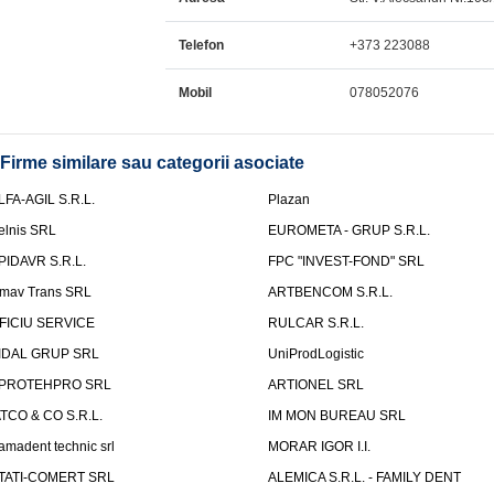
Telefon
+373 223088
Mobil
078052076
Firme similare sau categorii asociate
LFA-AGIL S.R.L.
Plazan
elnis SRL
EUROMETA - GRUP S.R.L.
PIDAVR S.R.L.
FPC "INVEST-FOND" SRL
mav Trans SRL
ARTBENCOM S.R.L.
FICIU SERVICE
RULCAR S.R.L.
IDAL GRUP SRL
UniProdLogistic
PROTEHPRO SRL
ARTIONEL SRL
ATCO & CO S.R.L.
IM MON BUREAU SRL
amadent technic srl
MORAR IGOR I.I.
TATI-COMERT SRL
ALEMICA S.R.L. - FAMILY DENT