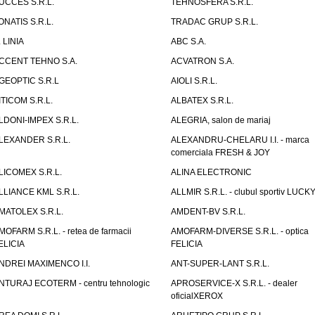
UCCES S.R.L.
TEHNOSFERA S.R.L.
ONATIS S.R.L.
TRADAC GRUP S.R.L.
. LINIA
ABC S.A.
CCENT TEHNO S.A.
ACVATRON S.A.
GEOPTIC S.R.L
AIOLI S.R.L.
ITICOM S.R.L.
ALBATEX S.R.L.
LDONI-IMPEX S.R.L.
ALEGRIA, salon de mariaj
LEXANDER S.R.L.
ALEXANDRU-CHELARU I.I. - marca
comerciala FRESH & JOY
LICOMEX S.R.L.
ALINA ELECTRONIC
LLIANCE KML S.R.L.
ALLMIR S.R.L. - clubul sportiv LUCKY
MATOLEX S.R.L.
AMDENT-BV S.R.L.
MOFARM S.R.L. - retea de farmacii
AMOFARM-DIVERSE S.R.L. - optica
ELICIA
FELICIA
NDREI MAXIMENCO I.I.
ANT-SUPER-LANT S.R.L.
NTURAJ ECOTERM - centru tehnologic
APROSERVICE-X S.R.L. - dealer
oficialXEROX