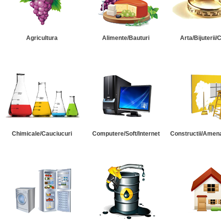
Agricultura
Alimente/Bauturi
Arta/Bijuterii/
Chimicale/Cauciucuri
Computere/Soft/Internet
Constructii/Amena