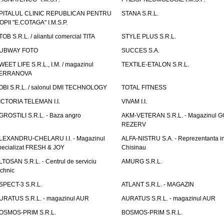
PITALUL CLINIC REPUBLICAN PENTRU
STANA S.R.L.
OPII "E.COTAGA" I.M.S.P.
TOB S.R.L. / aliantul comercial TITA
STYLE PLUS S.R.L.
UBWAY FOTO
SUCCES S.A.
WEET LIFE S.R.L., I.M. / magazinul
TEXTILE-ETALON S.R.L.
ERRANOVA
OBI S.R.L. / salonul DMI TECHNOLOGY
TOTAL FITNESS
ICTORIA TELEMAN I.I.
VIVAM I.I.
GROSTILI S.R.L. - Baza angro
AKM-VETERAN S.R.L. - Magazinul 
REZERV
LEXANDRU-CHELARU I.I. - Magazinul
ALFA-NISTRU S.A. - Reprezentanta i
pecializat FRESH & JOY
Chisinau
LTOSAN S.R.L. - Centrul de serviciu
AMURG S.R.L.
echnic
SPECT-3 S.R.L.
ATLANT S.R.L. - MAGAZIN
URATUS S.R.L. - magazinul AUR
AURATUS S.R.L. - magazinul AUR
OSMOS-PRIM S.R.L.
BOSMOS-PRIM S.R.L.