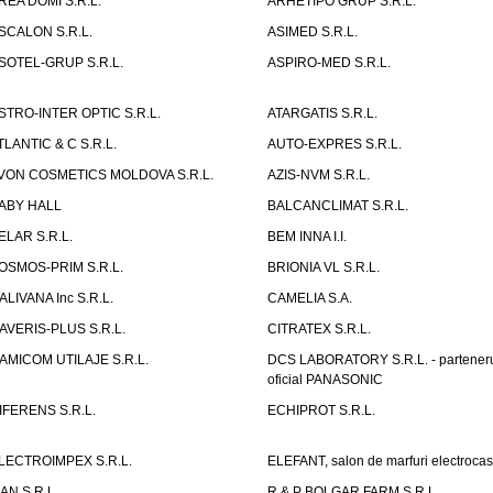
REA DOMI S.R.L.
ARHETIPO GRUP S.R.L.
SCALON S.R.L.
ASIMED S.R.L.
SOTEL-GRUP S.R.L.
ASPIRO-MED S.R.L.
STRO-INTER OPTIC S.R.L.
ATARGATIS S.R.L.
TLANTIC & C S.R.L.
AUTO-EXPRES S.R.L.
VON COSMETICS MOLDOVA S.R.L.
AZIS-NVM S.R.L.
ABY HALL
BALCANCLIMAT S.R.L.
ELAR S.R.L.
BEM INNA I.I.
OSMOS-PRIM S.R.L.
BRIONIA VL S.R.L.
ALIVANA Inc S.R.L.
CAMELIA S.A.
AVERIS-PLUS S.R.L.
CITRATEX S.R.L.
AMICOM UTILAJE S.R.L.
DCS LABORATORY S.R.L. - partener
oficial PANASONIC
IFERENS S.R.L.
ECHIPROT S.R.L.
LECTROIMPEX S.R.L.
ELEFANT, salon de marfuri electrocas
IAN S.R.L.
R & P BOLGAR FARM S.R.L.