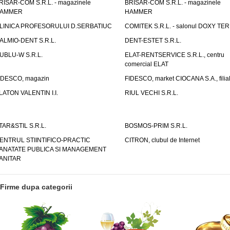
RISAR-COM S.R.L. - magazinele
BRISAR-COM S.R.L. - magazinele
AMMER
HAMMER
LINICA PROFESORULUI D.SERBATIUC
COMITEK S.R.L. - salonul DOXY TE
ALMIO-DENT S.R.L.
DENT-ESTET S.R.L.
UBLU-W S.R.L.
ELAT-RENTSERVICE S.R.L., centru
comercial ELAT
IDESCO, magazin
FIDESCO, market CIOCANA S.A., filia
LATON VALENTIN I.I.
RIUL VECHI S.R.L.
TAR&STIL S.R.L.
BOSMOS-PRIM S.R.L.
ENTRUL STIINTIFICO-PRACTIC
CITRON, clubul de Internet
ANATATE PUBLICA SI MANAGEMENT
ANITAR
Firme dupa categorii