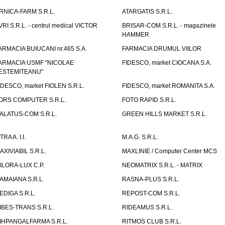
RNICA-FARM S.R.L.
ATARGATIS S.R.L.
VRI S.R.L. - centrul medical VICTOR
BRISAR-COM S.R.L. - magazinele
HAMMER
ARMACIA BUIUCANI nr.465 S.A.
FARMACIA DRUMUL VIILOR
ARMACIA USMF "NICOLAE
FIDESCO, market CIOCANA S.A.
ESTEMITEANU"
IDESCO, market FIOLEN S.R.L.
FIDESCO, market ROMANITA S.A.
ORS COMPUTER S.R.L.
FOTO RAPID S.R.L.
ALATUS-COM S.R.L.
GREEN HILLS MARKET S.R.L.
TRA A. I.I.
M.A.G. S.R.L.
AXIVIABIL S.R.L.
MAXLINIE / Computer Center MCS
ILORA-LUX C.P.
NEOMATRIX S.R.L. - MATRIX
AMAIANA S.R.L.
RASNA-PLUS S.R.L.
EDIGA S.R.L.
REPOST-COM S.R.L.
IBES-TRANS S.R.L.
RIDEAMUS S.R.L.
IHPANGALFARMA S.R.L.
RITMOS CLUB S.R.L.