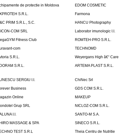
chipamente de protectie in Moldova
EDOM COSMETIC
XPROTEH S.R.L.
Farmona
&C PRIM S.R.L., S.C.
HANCU Photography
SICON-COM SRL
Laborator imunologic I.I.
egaGYM Fitness Club
ROMTEH-PRO S.R.L.
uravant-com
TECHNOMD
vtoria S.R.L.
Weyergans High â€“ Care
DORAM S.R.L.
ARTEMA PLAST S.R.L.
UNESCU SERGIU I.I.
ChiNec Srl
orever Business
GDS COM S.R.L.
agazin Online
MAKEUP
ondotel Grup SRL
NICLOZ-COM S.R.L.
ALUNA I.I.
SANTO-M S.A.
HIRO MASSAGE & SPA
SINECO S.R.L.
ECHNO TEST S.R.L
Theia Centru de Nutritie