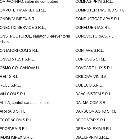
OMPAC-INFO, salon de computere
COMPAS-PRIM S.R.L.
OMPUTER MARKET S.R.L.
COMPUTER's WORLD S.R.L.
ONDIVIV-IMPEX S.R.L.
CONDUCTGAZ-APA S.R.L.
ONECTIC SERVICE S.R.L.,
CONFLUENTA S.R.L.
ONSTRUCTORUL, sanatoriul-preventoriu
CONSVICTORIA S.R.L.
e baza
ONTATORI-COM S.R.L.
CONTAVE S.R.L.
ONVER-TEST S.R.L.
COPIOSUS S.R.L.
OSMO-COLGANOVA I.I.
COVOARE-LUX S.R.L.
REIT S.R.L.
CRICOVA-VIN S.A.
ROLL S.R.L.
CUBECO S.R.L.
VIN-COM S.R.L.
DAAC-SISTEM S.R.L.
ALILA, centrul sanatatii femeii
DALMA-COM S.R.L.
AR-RAIU S.R.L.
DARSCOM AGRO S.R.L.
ECODACOM S.R.L.
DECOSTAR S.R.L.
EPOFARM S.R.L.
DERMAX-EXIM S.R.L.
IADIM IMPEX S.R.L.
DIALIS-PRIM S.R.L.