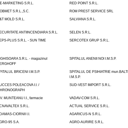
E-MARKETING S.R.L.
RED POINT S.R.L.
OBMET S.R.L.,S.C.
ROM PREST SERVICE SRL
&T MOLD S.R.L.
SALVIANA S.R.L.
ECURITATE ANTIINCENDIARA S.R.L.
SELEN S.R.L.
EPS-PLUS S.R.L. - SUN TIME
SERCOTEX GRUP S.R.L.
IGHISOARA S.R.L. - magazinul
SPITALUL ANENII NOI I.M.S.P.
ERGHOFF
PITALUL BRICENI I.M.S.P.
SPITALUL DE PSIHIATRIE mun.BALT
I.M.S.P.
UCCES POLEACOVA I.I. /
SUD-VEST IMPORT S.R.L.
HRONOGRAPH
.V. MUNTEANU I.I., farmacie
VADAV-COM S.R.L.
CNAVALTEX S.R.L.
ACTUAL SERVICE S.R.L.
DAMAS-CIORNII I.I.
AGARICUS-N S.R.L.
GRO-95 S.A.
AGRO-AURIRE S.R.L.