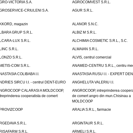
GRO-VICTORIA S.A.
AGROCOMVEST S.R.L.
GROSERVICE-CRIULENI S.A.
AGUR S.R.L.
KKORD, magazin
ALANOR S.N.C.
LBARA GRUP S.R.L.
ALBIZ M S.R.L.
LCARA-LUX S.R.L.
ALCHIMIA COSMETIC S.R.L., S.C.
LINC S.R.L.
ALMAIAN S.R.L.
LONZO S.R.L.
ALVIS, centrul comercial
METIS-COM S.R.L.
ANAMED-CENTRU S.R.L., centru med
NASTASIA COLIBABA I.I.
ANASTASIA RUSU I.I. - EXPERT DE
NDRIES SIRCU I.I. - centrul DENT-EURO
ANGHELUTA VALERIU I.I.
NGROCOOP CALARASI A MOLDCOOP,
ANGROCOOP, intreprinderea coopera
ntreprinderea cooperatista de comert
de comert angro din mun.Chisinau a
MOLDCOOP
PROVIZCOOP
ARALIA S.R.L., farmacie
RGEDAVA S.R.L.
ARGINTAUR S.R.L.
RISAFARM S.R.L.
ARMELI S.R.L.