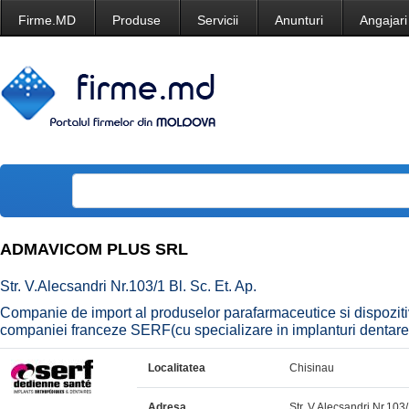
Firme.MD
Produse
Servicii
Anunturi
Angajari
ADMAVICOM PLUS SRL
Str. V.Alecsandri Nr.103/1 Bl. Sc. Et. Ap.
Companie de import al produselor parafarmaceutice si dispozitiv
companiei franceze SERF(cu specializare in implanturi dentare
Localitatea
Chisinau
Adresa
Str. V.Alecsandri Nr.103/1