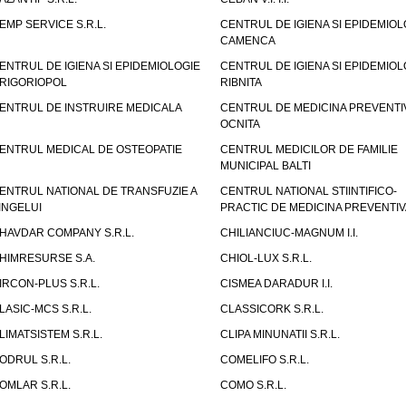
EMP SERVICE S.R.L.
CENTRUL DE IGIENA SI EPIDEMIOL
CAMENCA
ENTRUL DE IGIENA SI EPIDEMIOLOGIE
CENTRUL DE IGIENA SI EPIDEMIOL
RIGORIOPOL
RIBNITA
ENTRUL DE INSTRUIRE MEDICALA
CENTRUL DE MEDICINA PREVENTI
OCNITA
ENTRUL MEDICAL DE OSTEOPATIE
CENTRUL MEDICILOR DE FAMILIE
MUNICIPAL BALTI
ENTRUL NATIONAL DE TRANSFUZIE A
CENTRUL NATIONAL STIINTIFICO-
INGELUI
PRACTIC DE MEDICINA PREVENTIV
HAVDAR COMPANY S.R.L.
CHILIANCIUC-MAGNUM I.I.
HIMRESURSE S.A.
CHIOL-LUX S.R.L.
IRCON-PLUS S.R.L.
CISMEA DARADUR I.I.
LASIC-MCS S.R.L.
CLASSICORK S.R.L.
LIMATSISTEM S.R.L.
CLIPA MINUNATII S.R.L.
ODRUL S.R.L.
COMELIFO S.R.L.
OMLAR S.R.L.
COMO S.R.L.