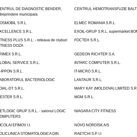
ENTRUL DE DIAGNOSTIC BENDER,
CENTRUL HEMOTRANSFUZIE BALT
ntreprindere municipala
OSMOBIL S.R.L.
ELMEC ROMANIA S.R.L.
XCELLENCE S.R.L.
EXOIL-GRUP S.R.L. supermarket B
ITNESS PLUS S.R.L. - reteaua de cluburi
FOCTEH S.R.L.
ITNESS DOZA
RIMEX S.R.L.
GEDEON RICHTER S.A.
LOBAL SERVICE S.R.L.
INTARC COMPUTER S.R.L.
T-IPPON S.R.L.
IT-MICRO S.R.L.
ABORATORUL BACTERIOLOGIC
LANTAUR S.R.L.
OIAL-DT S.R.L.
MARY KAY (MOLDOVA) LIMITED S.R.
ESTER S.R.L.
MGM S.R.L.
ETLOGIC GRUP S.R.L. - salonul LOGIC
NIAGARA CITY FITNESS
OMPUTERS
ICOLAI EFIMOV I.I.
NOVO NORDISK A/S
OLICLINICA STOMATOLOGICA DIN
RAETCHI S.P. I.I.