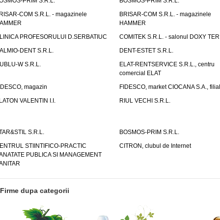
OSMOS-PRIM S.R.L.
BOSMOS-PRIM S.R.L.
RISAR-COM S.R.L. - magazinele
BRISAR-COM S.R.L. - magazinele
AMMER
HAMMER
LINICA PROFESORULUI D.SERBATIUC
COMITEK S.R.L. - salonul DOXY TE
ALMIO-DENT S.R.L.
DENT-ESTET S.R.L.
UBLU-W S.R.L.
ELAT-RENTSERVICE S.R.L., centru
comercial ELAT
IDESCO, magazin
FIDESCO, market CIOCANA S.A., filia
LATON VALENTIN I.I.
RIUL VECHI S.R.L.
TAR&STIL S.R.L.
BOSMOS-PRIM S.R.L.
ENTRUL STIINTIFICO-PRACTIC
CITRON, clubul de Internet
ANATATE PUBLICA SI MANAGEMENT
ANITAR
Firme dupa categorii