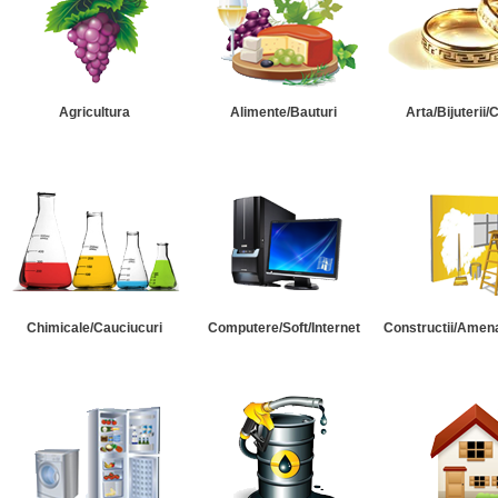
Agricultura
Alimente/Bauturi
Arta/Bijuterii/
Chimicale/Cauciucuri
Computere/Soft/Internet
Constructii/Amena