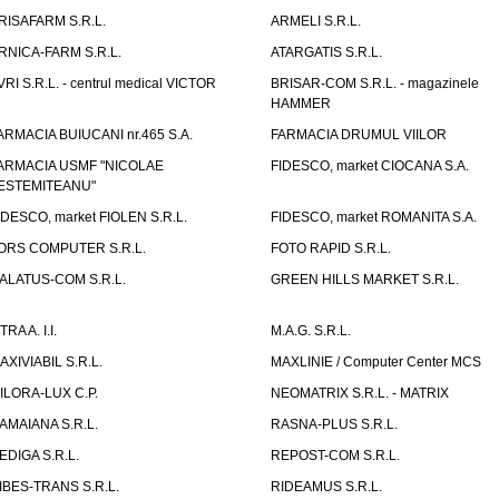
RISAFARM S.R.L.
ARMELI S.R.L.
RNICA-FARM S.R.L.
ATARGATIS S.R.L.
VRI S.R.L. - centrul medical VICTOR
BRISAR-COM S.R.L. - magazinele
HAMMER
ARMACIA BUIUCANI nr.465 S.A.
FARMACIA DRUMUL VIILOR
ARMACIA USMF "NICOLAE
FIDESCO, market CIOCANA S.A.
ESTEMITEANU"
IDESCO, market FIOLEN S.R.L.
FIDESCO, market ROMANITA S.A.
ORS COMPUTER S.R.L.
FOTO RAPID S.R.L.
ALATUS-COM S.R.L.
GREEN HILLS MARKET S.R.L.
TRA A. I.I.
M.A.G. S.R.L.
AXIVIABIL S.R.L.
MAXLINIE / Computer Center MCS
ILORA-LUX C.P.
NEOMATRIX S.R.L. - MATRIX
AMAIANA S.R.L.
RASNA-PLUS S.R.L.
EDIGA S.R.L.
REPOST-COM S.R.L.
IBES-TRANS S.R.L.
RIDEAMUS S.R.L.