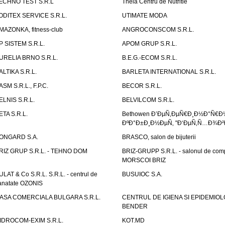
ECHNO TEST S.R.L
Theia Centru de Nutritie
ODITEX SERVICE S.R.L.
UTIMATE MODA
MAZONKA, fitness-club
ANGROCONSCOM S.R.L.
P SISTEM S.R.L.
APOM GRUP S.R.L.
URELIA BRNO S.R.L.
B.E.G.-ECOM S.R.L.
ALTIKA S.R.L.
BARLETA INTERNATIONAL S.R.L.
ASM S.R.L., F.P.C.
BECOR S.R.L.
ELNIS S.R.L.
BELVILCOM S.R.L.
ETA S.R.L.
Bethowen Ð’ÐµÑ‚ÐµÑ€Ð¸Ð½Ð°Ñ€Ð
ÐºÐ°Ð±Ð¸Ð½ÐµÑ‚ "Ð‘ÐµÑ‚Ñ…Ð¾Ð²
ONGARD S.A.
BRASCO, salon de bijuterii
RIZ GRUP S.R.L. - TEHNO DOM
BRIZ-GRUPP S.R.L. - salonul de com
MORSCOI BRIZ
ULAT & Co S.R.L. S.R.L. - centrul de
BUSUIOC S.A.
anatate OZONIS
ASA COMERCIALA BULGARA S.R.L.
CENTRUL DE IGIENA SI EPIDEMIOL
BENDER
IDROCOM-EXIM S.R.L.
KOT.MD