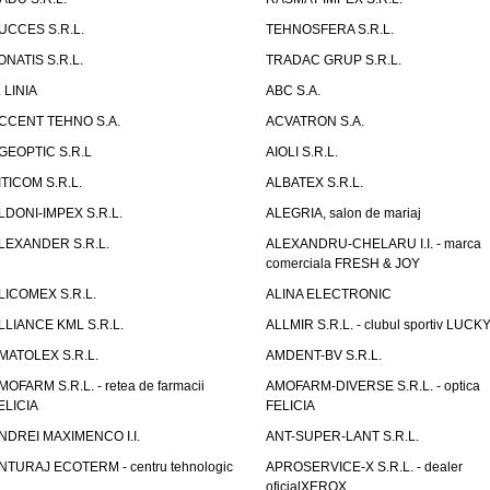
UCCES S.R.L.
TEHNOSFERA S.R.L.
ONATIS S.R.L.
TRADAC GRUP S.R.L.
. LINIA
ABC S.A.
CCENT TEHNO S.A.
ACVATRON S.A.
GEOPTIC S.R.L
AIOLI S.R.L.
ITICOM S.R.L.
ALBATEX S.R.L.
LDONI-IMPEX S.R.L.
ALEGRIA, salon de mariaj
LEXANDER S.R.L.
ALEXANDRU-CHELARU I.I. - marca
comerciala FRESH & JOY
LICOMEX S.R.L.
ALINA ELECTRONIC
LLIANCE KML S.R.L.
ALLMIR S.R.L. - clubul sportiv LUCKY
MATOLEX S.R.L.
AMDENT-BV S.R.L.
MOFARM S.R.L. - retea de farmacii
AMOFARM-DIVERSE S.R.L. - optica
ELICIA
FELICIA
NDREI MAXIMENCO I.I.
ANT-SUPER-LANT S.R.L.
NTURAJ ECOTERM - centru tehnologic
APROSERVICE-X S.R.L. - dealer
oficialXEROX