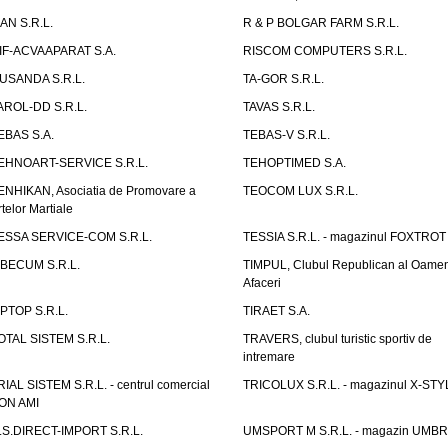
IAN S.R.L.
R & P BOLGAR FARM S.R.L.
IF-ACVAAPARAT S.A.
RISCOM COMPUTERS S.R.L.
USANDA S.R.L.
TA-GOR S.R.L.
AROL-DD S.R.L.
TAVAS S.R.L.
EBAS S.A.
TEBAS-V S.R.L.
EHNOART-SERVICE S.R.L.
TEHOPTIMED S.A.
ENHIKAN, Asociatia de Promovare a
TEOCOM LUX S.R.L.
rtelor Martiale
ESSA SERVICE-COM S.R.L.
TESSIA S.R.L. - magazinul FOXTROT
IBECUM S.R.L.
TIMPUL, Clubul Republican al Oamen
Afaceri
IPTOP S.R.L.
TIRAET S.A.
OTAL SISTEM S.R.L.
TRAVERS, clubul turistic sportiv de
intremare
RIAL SISTEM S.R.L. - centrul comercial
TRICOLUX S.R.L. - magazinul X-STY
ON AMI
.S.DIRECT-IMPORT S.R.L.
UMSPORT M S.R.L. - magazin UMB