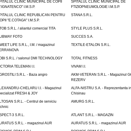
PITALUL CLINIC MUNICIPAL DE COPII
SPITALUL CLINIC MUNICIPAL DE
V.IGNATENCO" I.M.S.P.
FTIZIOPNEUMOLOGIE I.M.S.P.
PITALUL CLINIC REPUBLICAN PENTRU
STANA S.R.L.
OPII "E.COTAGA" I.M.S.P.
TOB S.R.L. / aliantul comercial TITA
STYLE PLUS S.R.L.
UBWAY FOTO
SUCCES S.A.
WEET LIFE S.R.L., I.M. / magazinul
TEXTILE-ETALON S.R.L.
ERRANOVA
OBI S.R.L. / salonul DMI TECHNOLOGY
TOTAL FITNESS
ICTORIA TELEMAN I.I.
VIVAM I.I.
GROSTILI S.R.L. - Baza angro
AKM-VETERAN S.R.L. - Magazinul 
REZERV
LEXANDRU-CHELARU I.I. - Magazinul
ALFA-NISTRU S.A. - Reprezentanta i
pecializat FRESH & JOY
Chisinau
LTOSAN S.R.L. - Centrul de serviciu
AMURG S.R.L.
echnic
SPECT-3 S.R.L.
ATLANT S.R.L. - MAGAZIN
URATUS S.R.L. - magazinul AUR
AURATUS S.R.L. - magazinul AUR