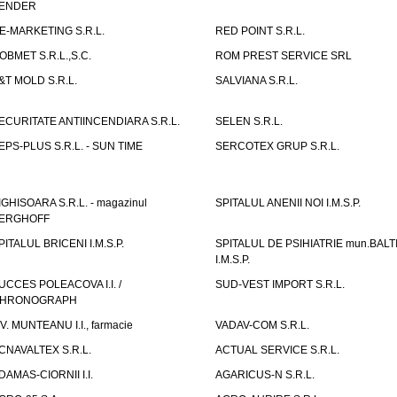
ENDER
E-MARKETING S.R.L.
RED POINT S.R.L.
OBMET S.R.L.,S.C.
ROM PREST SERVICE SRL
&T MOLD S.R.L.
SALVIANA S.R.L.
ECURITATE ANTIINCENDIARA S.R.L.
SELEN S.R.L.
EPS-PLUS S.R.L. - SUN TIME
SERCOTEX GRUP S.R.L.
IGHISOARA S.R.L. - magazinul
SPITALUL ANENII NOI I.M.S.P.
ERGHOFF
PITALUL BRICENI I.M.S.P.
SPITALUL DE PSIHIATRIE mun.BALT
I.M.S.P.
UCCES POLEACOVA I.I. /
SUD-VEST IMPORT S.R.L.
HRONOGRAPH
.V. MUNTEANU I.I., farmacie
VADAV-COM S.R.L.
CNAVALTEX S.R.L.
ACTUAL SERVICE S.R.L.
DAMAS-CIORNII I.I.
AGARICUS-N S.R.L.