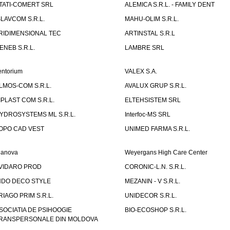
TATI-COMERT SRL
ALEMICA S.R.L. - FAMILY DENT
SLAVCOM S.R.L.
MAHU-OLIM S.R.L.
RIDIMENSIONAL TEC
ARTINSTAL S.R.L
ENEB S.R.L.
LAMBRE SRL
entorium
VALEX S.A.
LMOS-COM S.R.L.
AVALUX GRUP S.R.L.
IPLAST COM S.R.L.
ELTEHSISTEM SRL
YDROSYSTEMS ML S.R.L.
Interfoc-MS SRL
OPO CAD VEST
UNIMED FARMA S.R.L.
ianova
Weyergans High Care Center
VIDARO PROD
CORONIC-L.N. S.R.L.
NDO DECO STYLE
MEZANIN - V S.R.L.
RIAGO PRIM S.R.L.
UNIDECOR S.R.L.
SOCIATIA DE PSIHOOGIE
BIO-ECOSHOP S.R.L.
RANSPERSONALE DIN MOLDOVA