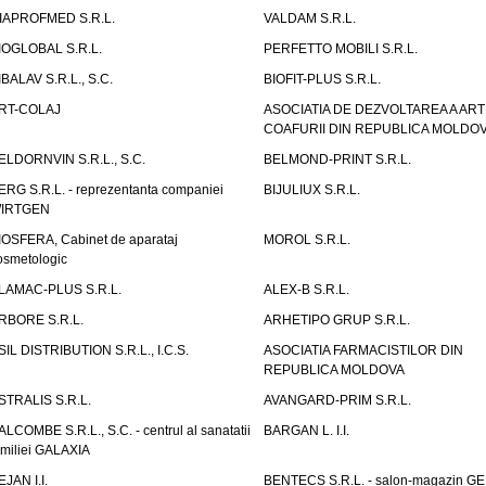
IAPROFMED S.R.L.
VALDAM S.R.L.
IOGLOBAL S.R.L.
PERFETTO MOBILI S.R.L.
IBALAV S.R.L., S.C.
BIOFIT-PLUS S.R.L.
RT-COLAJ
ASOCIATIA DE DEZVOLTAREA A ART
COAFURII DIN REPUBLICA MOLDO
ELDORNVIN S.R.L., S.C.
BELMOND-PRINT S.R.L.
ERG S.R.L. - reprezentanta companiei
BIJULIUX S.R.L.
IRTGEN
IOSFERA, Cabinet de aparataj
MOROL S.R.L.
osmetologic
LAMAC-PLUS S.R.L.
ALEX-B S.R.L.
RBORE S.R.L.
ARHETIPO GRUP S.R.L.
SIL DISTRIBUTION S.R.L., I.C.S.
ASOCIATIA FARMACISTILOR DIN
REPUBLICA MOLDOVA
STRALIS S.R.L.
AVANGARD-PRIM S.R.L.
ALCOMBE S.R.L., S.C. - centrul al sanatatii
BARGAN L. I.I.
amiliei GALAXIA
EJAN I.I.
BENTECS S.R.L. - salon-magazin G