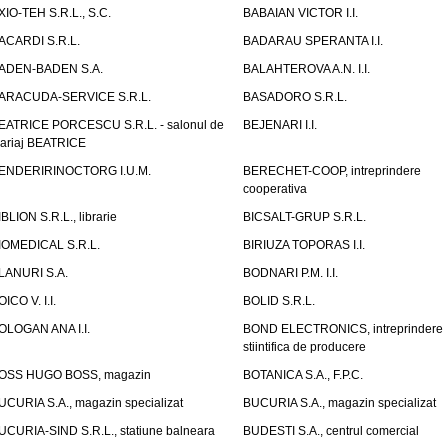
XIO-TEH S.R.L., S.C.
BABAIAN VICTOR I.I.
ACARDI S.R.L.
BADARAU SPERANTA I.I.
ADEN-BADEN S.A.
BALAHTEROVA A.N. I.I.
ARACUDA-SERVICE S.R.L.
BASADORO S.R.L.
EATRICE PORCESCU S.R.L. - salonul de
BEJENARI I.I.
ariaj BEATRICE
ENDERIRINOCTORG I.U.M.
BERECHET-COOP, intreprindere
cooperativa
IBLION S.R.L., librarie
BICSALT-GRUP S.R.L.
IOMEDICAL S.R.L.
BIRIUZA TOPORAS I.I.
LANURI S.A.
BODNARI P.M. I.I.
OICO V. I.I.
BOLID S.R.L.
OLOGAN ANA I.I.
BOND ELECTRONICS, intreprindere
stiintifica de producere
OSS HUGO BOSS, magazin
BOTANICA S.A., F.P.C.
UCURIA S.A., magazin specializat
BUCURIA S.A., magazin specializat
UCURIA-SIND S.R.L., statiune balneara
BUDESTI S.A., centrul comercial