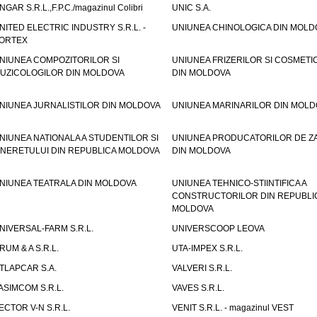
NGAR S.R.L.,F.P.C./magazinul Colibri
UNIC S.A.
NITED ELECTRIC INDUSTRY S.R.L. -
UNIUNEA CHINOLOGICA DIN MOLD
ORTEX
NIUNEA COMPOZITORILOR SI
UNIUNEA FRIZERILOR SI COSMETI
UZICOLOGILOR DIN MOLDOVA
DIN MOLDOVA
NIUNEA JURNALISTILOR DIN MOLDOVA
UNIUNEA MARINARILOR DIN MOLD
NIUNEA NATIONALA A STUDENTILOR SI
UNIUNEA PRODUCATORILOR DE Z
INERETULUI DIN REPUBLICA MOLDOVA
DIN MOLDOVA
NIUNEA TEATRALA DIN MOLDOVA
UNIUNEA TEHNICO-STIINTIFICA A
CONSTRUCTORILOR DIN REPUBLI
MOLDOVA
NIVERSAL-FARM S.R.L.
UNIVERSCOOP LEOVA
RUM & A S.R.L.
UTA-IMPEX S.R.L.
TLAPCAR S.A.
VALVERI S.R.L.
ASIMCOM S.R.L.
VAVES S.R.L.
ECTOR V-N S.R.L.
VENIT S.R.L. - magazinul VEST