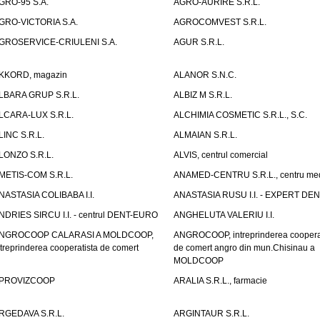
GRO-95 S.A.
AGRO-AURIRE S.R.L.
GRO-VICTORIA S.A.
AGROCOMVEST S.R.L.
GROSERVICE-CRIULENI S.A.
AGUR S.R.L.
KKORD, magazin
ALANOR S.N.C.
LBARA GRUP S.R.L.
ALBIZ M S.R.L.
LCARA-LUX S.R.L.
ALCHIMIA COSMETIC S.R.L., S.C.
LINC S.R.L.
ALMAIAN S.R.L.
LONZO S.R.L.
ALVIS, centrul comercial
METIS-COM S.R.L.
ANAMED-CENTRU S.R.L., centru med
NASTASIA COLIBABA I.I.
ANASTASIA RUSU I.I. - EXPERT DE
NDRIES SIRCU I.I. - centrul DENT-EURO
ANGHELUTA VALERIU I.I.
NGROCOOP CALARASI A MOLDCOOP,
ANGROCOOP, intreprinderea coopera
ntreprinderea cooperatista de comert
de comert angro din mun.Chisinau a
MOLDCOOP
PROVIZCOOP
ARALIA S.R.L., farmacie
RGEDAVA S.R.L.
ARGINTAUR S.R.L.