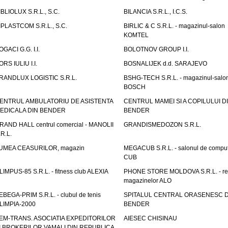
IBLIOLUX S.R.L., S.C.
BILANCIA S.R.L., I.C.S.
IPLASTCOM S.R.L., S.C.
BIRLIC & C S.R.L. - magazinul-salon
KOMTEL
OGACI G.G. I.I.
BOLOTNOV GROUP I.I.
ORS IULIU I.I.
BOSNALIJEK d.d. SARAJEVO
RANDLUX LOGISTIC S.R.L.
BSHG-TECH S.R.L. - magazinul-salo
BOSCH
ENTRUL AMBULATORIU DE ASISTENTA
CENTRUL MAMEI SI A COPILULUI D
EDICALA DIN BENDER
BENDER
RAND HALL centrul comercial - MANOLII
GRANDISMEDOZON S.R.L.
.R.L.
UMEA CEASURILOR, magazin
MEGACUB S.R.L. - salonul de compu
CUB
LIMPUS-85 S.R.L. - fitness club ALEXIA
PHONE STORE MOLDOVA S.R.L. - re
magazinelor ALO
EBEGA-PRIM S.R.L. - clubul de tenis
SPITALUL CENTRAL ORASENESC D
LIMPIA-2000
BENDER
EM-TRANS. ASOCIATIA EXPEDITORILOR
AIESEC CHISINAU
I BROKERILOR VAMALI DIN REPUBLICA