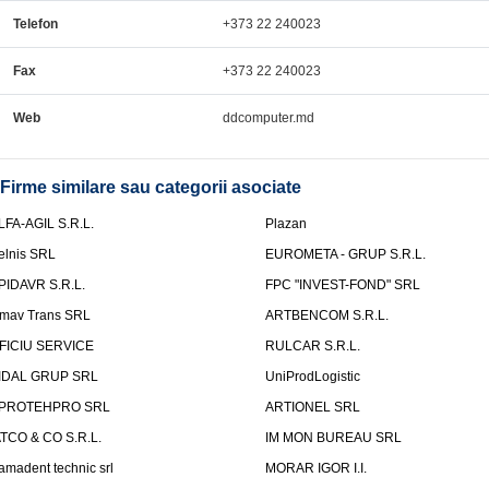
Telefon
+373 22 240023
Fax
+373 22 240023
Web
ddcomputer.md
Firme similare sau categorii asociate
LFA-AGIL S.R.L.
Plazan
elnis SRL
EUROMETA - GRUP S.R.L.
PIDAVR S.R.L.
FPC "INVEST-FOND" SRL
mav Trans SRL
ARTBENCOM S.R.L.
FICIU SERVICE
RULCAR S.R.L.
IDAL GRUP SRL
UniProdLogistic
PROTEHPRO SRL
ARTIONEL SRL
ATCO & CO S.R.L.
IM MON BUREAU SRL
amadent technic srl
MORAR IGOR I.I.