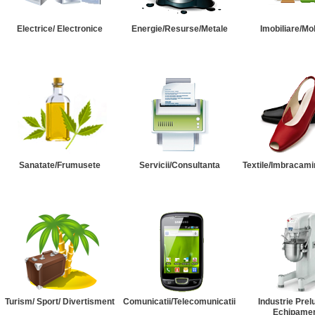
Electrice/ Electronice
Energie/Resurse/Metale
Imobiliare/Mob
Sanatate/Frumusete
Servicii/Consultanta
Textile/Imbracami
Turism/ Sport/ Divertisment
Comunicatii/Telecomunicatii
Industrie Prel
Echipame