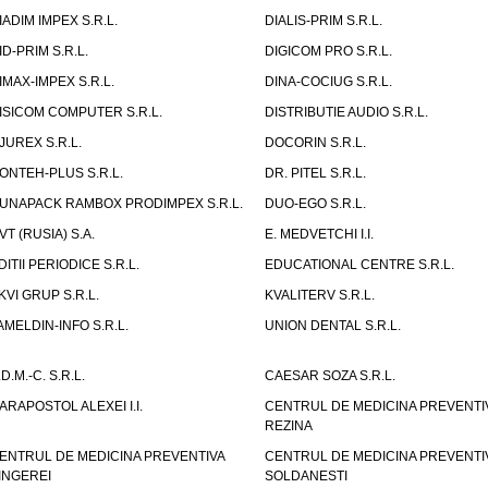
IADIM IMPEX S.R.L.
DIALIS-PRIM S.R.L.
ID-PRIM S.R.L.
DIGICOM PRO S.R.L.
IMAX-IMPEX S.R.L.
DINA-COCIUG S.R.L.
ISICOM COMPUTER S.R.L.
DISTRIBUTIE AUDIO S.R.L.
JUREX S.R.L.
DOCORIN S.R.L.
ONTEH-PLUS S.R.L.
DR. PITEL S.R.L.
UNAPACK RAMBOX PRODIMPEX S.R.L.
DUO-EGO S.R.L.
VT (RUSIA) S.A.
E. MEDVETCHI I.I.
DITII PERIODICE S.R.L.
EDUCATIONAL CENTRE S.R.L.
KVI GRUP S.R.L.
KVALITERV S.R.L.
AMELDIN-INFO S.R.L.
UNION DENTAL S.R.L.
.D.M.-C. S.R.L.
CAESAR SOZA S.R.L.
ARAPOSTOL ALEXEI I.I.
CENTRUL DE MEDICINA PREVENTI
REZINA
ENTRUL DE MEDICINA PREVENTIVA
CENTRUL DE MEDICINA PREVENTI
INGEREI
SOLDANESTI