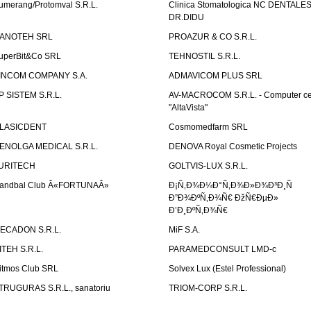
umerang/Protomval S.R.L.
Clinica Stomatologica NC DENTALE
DR.DIDU
ANOTEH SRL
PROAZUR & CO S.R.L.
uperBit&Co SRL
TEHNOSTIL S.R.L.
INCOM COMPANY S.A.
ADMAVICOM PLUS SRL
P SISTEM S.R.L.
AV-MACROCOM S.R.L. - Computer ce
"AltaVista"
LASICDENT
Cosmomedfarm SRL
ENOLGA MEDICAL S.R.L.
DENOVA Royal Cosmetic Projects
URITECH
GOLTVIS-LUX S.R.L.
andbal Club Â«FORTUNAÂ»
Ð¡Ñ‚Ð¾Ð¼Ð°Ñ‚Ð¾Ð»Ð¾Ð³Ð¸Ñ
Ð”Ð¾ÐºÑ‚Ð¾Ñ€ ÐžÑ€ÐµÐ»
Ð’Ð¸ÐºÑ‚Ð¾Ñ€
ECADON S.R.L.
MiF S.A.
ITEH S.R.L.
PARAMEDCONSULT LMD-c
itmos Club SRL
Solvex Lux (Estel Professional)
TRUGURAS S.R.L., sanatoriu
TRIOM-CORP S.R.L.