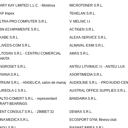
ARY KAY LIMITED L.L.C. - Moldova
MICROTONER S.R.L.
KP Impex
TEHELAN S.R.L.
LTRA-PRO COMPUTER S.R.L.
V. MELNIC I.I.
BN-ECHIPAMENTE S.R.L.
ACTIGEN S.R.L.
KABE S.R.L.
ALEXA-SERVICE S.R.L.
LIVEDS-COM S.R.L.
ALMAVAL-EXIM S.R.L.
LTOSAN S.R.L - CENTRU COMERCIAL
AMAS S.R.L.
AKITA
NGROSET S.R.L.
ANTEU LITVINIUC I.I. - ANTEU LUX
RIANA S.R.L.
ASORTIMEDIA S.R.L.
TRIUM S.R.L. - ANGELICA, salon de mariaj
AUDIOLINE S.R.L. - PRO AUDIO CE
UREOLA-1 S.R.L.
AUSTRAL OFFICE SUPPLIES S.R.L.
ALTO-COMERT S.R.L. - reprezentant
BANDAIRA S.R.L.
RAFT-BEARINGS
ENT CONSULT S.R.L. - ZIMBET 32
DEWAX S.R.L.
INA MEDICA S.R.L.
ECOSPORT GYM, fitness-club
ADU S.R.L.
RASMAT IMPEX S.R.L.