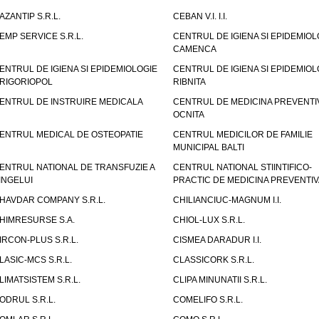
AZANTIP S.R.L.
CEBAN V.I. I.I.
EMP SERVICE S.R.L.
CENTRUL DE IGIENA SI EPIDEMIOL
CAMENCA
ENTRUL DE IGIENA SI EPIDEMIOLOGIE
CENTRUL DE IGIENA SI EPIDEMIOL
RIGORIOPOL
RIBNITA
ENTRUL DE INSTRUIRE MEDICALA
CENTRUL DE MEDICINA PREVENTI
OCNITA
ENTRUL MEDICAL DE OSTEOPATIE
CENTRUL MEDICILOR DE FAMILIE
MUNICIPAL BALTI
ENTRUL NATIONAL DE TRANSFUZIE A
CENTRUL NATIONAL STIINTIFICO-
INGELUI
PRACTIC DE MEDICINA PREVENTIV
HAVDAR COMPANY S.R.L.
CHILIANCIUC-MAGNUM I.I.
HIMRESURSE S.A.
CHIOL-LUX S.R.L.
IRCON-PLUS S.R.L.
CISMEA DARADUR I.I.
LASIC-MCS S.R.L.
CLASSICORK S.R.L.
LIMATSISTEM S.R.L.
CLIPA MINUNATII S.R.L.
ODRUL S.R.L.
COMELIFO S.R.L.