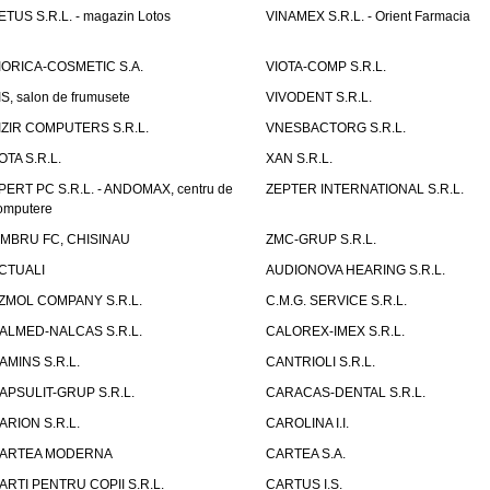
ETUS S.R.L. - magazin Lotos
VINAMEX S.R.L. - Orient Farmacia
IORICA-COSMETIC S.A.
VIOTA-COMP S.R.L.
IS, salon de frumusete
VIVODENT S.R.L.
IZIR COMPUTERS S.R.L.
VNESBACTORG S.R.L.
OTA S.R.L.
XAN S.R.L.
PERT PC S.R.L. - ANDOMAX, centru de
ZEPTER INTERNATIONAL S.R.L.
omputere
IMBRU FC, CHISINAU
ZMC-GRUP S.R.L.
CTUALI
AUDIONOVA HEARING S.R.L.
ZMOL COMPANY S.R.L.
C.M.G. SERVICE S.R.L.
ALMED-NALCAS S.R.L.
CALOREX-IMEX S.R.L.
AMINS S.R.L.
CANTRIOLI S.R.L.
APSULIT-GRUP S.R.L.
CARACAS-DENTAL S.R.L.
ARION S.R.L.
CAROLINA I.I.
ARTEA MODERNA
CARTEA S.A.
ARTI PENTRU COPII S.R.L.
CARTUS I.S.