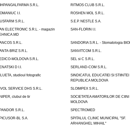
IHPANGALFARMA S.R.L.
RITMOS CLUB S.R.L.
OMANIUC I.I.
ROSHEN MOL S.R.L.
USFARM S.R.L.
S.E.P. NESTLE S.A.
AN ELECTRONIC S.R.L. - magazin
SAN-FLORIN I.I.
EHNICA.MD
ANCOS S.R.L.
SANDORIA S.R.L. - Stomatologia BI
ANTA-BRIZ S.R.L.
SANVITCOM S.R.L.
EDICO-MOLDOVA S.R.L.
SEL si C S.R.L.
ENATSKI D I.I.
SERLAND-COM S.R.L.
ILUETA, studioul fotografic
SINDICATUL EDUCATIEI SI STIINTEI
REPUBLICA MOLDOVA
IVOL SERVICE DHS S.R.L.
SLOIMPEX S.R.L.
NIPER, clubul de tir
SOCIETATEA AMATORILOR DE CIINI
MOLDOVA
PANDOR S.R.L.
SPECTROMED
PICUSOR-BL S.A.
SPITALUL CLINIC MUNICIPAL "SF.
ARHANGHEL MIHAIL"