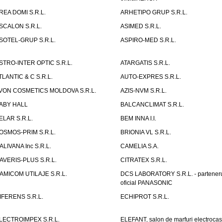
REA DOMI S.R.L.
ARHETIPO GRUP S.R.L.
SCALON S.R.L.
ASIMED S.R.L.
SOTEL-GRUP S.R.L.
ASPIRO-MED S.R.L.
STRO-INTER OPTIC S.R.L.
ATARGATIS S.R.L.
TLANTIC & C S.R.L.
AUTO-EXPRES S.R.L.
VON COSMETICS MOLDOVA S.R.L.
AZIS-NVM S.R.L.
ABY HALL
BALCANCLIMAT S.R.L.
ELAR S.R.L.
BEM INNA I.I.
OSMOS-PRIM S.R.L.
BRIONIA VL S.R.L.
ALIVANA Inc S.R.L.
CAMELIA S.A.
AVERIS-PLUS S.R.L.
CITRATEX S.R.L.
AMICOM UTILAJE S.R.L.
DCS LABORATORY S.R.L. - partener
oficial PANASONIC
IFERENS S.R.L.
ECHIPROT S.R.L.
LECTROIMPEX S.R.L.
ELEFANT, salon de marfuri electrocas