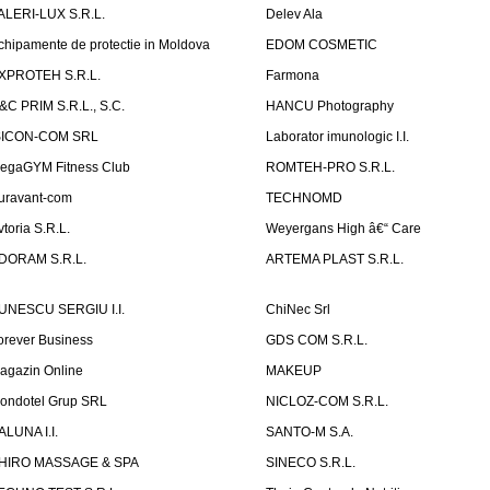
ALERI-LUX S.R.L.
Delev Ala
chipamente de protectie in Moldova
EDOM COSMETIC
XPROTEH S.R.L.
Farmona
&C PRIM S.R.L., S.C.
HANCU Photography
SICON-COM SRL
Laborator imunologic I.I.
egaGYM Fitness Club
ROMTEH-PRO S.R.L.
uravant-com
TECHNOMD
vtoria S.R.L.
Weyergans High â€“ Care
DORAM S.R.L.
ARTEMA PLAST S.R.L.
UNESCU SERGIU I.I.
ChiNec Srl
orever Business
GDS COM S.R.L.
agazin Online
MAKEUP
ondotel Grup SRL
NICLOZ-COM S.R.L.
ALUNA I.I.
SANTO-M S.A.
HIRO MASSAGE & SPA
SINECO S.R.L.