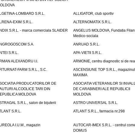
OLDOVA
LGETINA-LOMBARD S.R.L.
ALLIGATOR, club sportiv
LRENA-EXIM S.R.L.
ALTERNOMATIX S.R.L.
NDIX S.R.L. - marca comerciala SLAIDER
ANGELUS MOLDOVA, Fundatia Filant
Medico-sociala
NGROGOSCOM S.A.
ANRUAD S.R.L.
NTEI S.R.L.
APA-VIETII S.R.L.
RMAN ALEXANDRU I.I.
ARMONIE, centru diagnostic si de reab
RTURNAT-FARM S.R.L., S.C.
ASCENSIUNE TOP S.R.L., magazinul
MAXIMA
SOCIATIA PRODUCATORILOR DE
ASOCIATIA VETERANILOR SI INVALI
AUTURI ALCOOLICE TARI DIN
DE CARABINERI ALE REPUBLICII
EPUBLICA MOLDOVA
MOLDOVA
STRAGAL S.R.L., salon de bijuterii
ASTRO UNIVERSAL S.R.L.
TLANT S.R.L.
ATLANT S.R.L., farmacia nr.298
UREOLA I.U.M., magazin
AUTOCAR-IMEX S.R.L. - centrul come
DOMUS