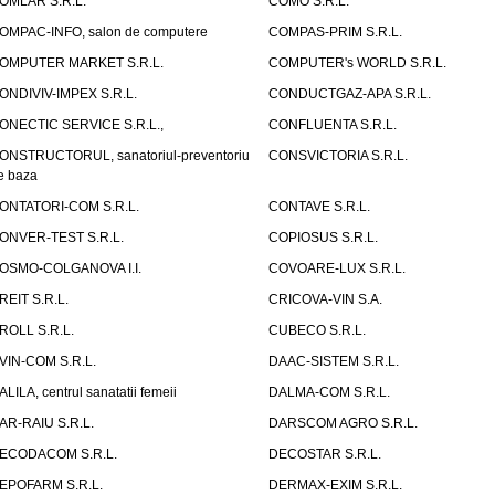
OMLAR S.R.L.
COMO S.R.L.
OMPAC-INFO, salon de computere
COMPAS-PRIM S.R.L.
OMPUTER MARKET S.R.L.
COMPUTER's WORLD S.R.L.
ONDIVIV-IMPEX S.R.L.
CONDUCTGAZ-APA S.R.L.
ONECTIC SERVICE S.R.L.,
CONFLUENTA S.R.L.
ONSTRUCTORUL, sanatoriul-preventoriu
CONSVICTORIA S.R.L.
e baza
ONTATORI-COM S.R.L.
CONTAVE S.R.L.
ONVER-TEST S.R.L.
COPIOSUS S.R.L.
OSMO-COLGANOVA I.I.
COVOARE-LUX S.R.L.
REIT S.R.L.
CRICOVA-VIN S.A.
ROLL S.R.L.
CUBECO S.R.L.
VIN-COM S.R.L.
DAAC-SISTEM S.R.L.
ALILA, centrul sanatatii femeii
DALMA-COM S.R.L.
AR-RAIU S.R.L.
DARSCOM AGRO S.R.L.
ECODACOM S.R.L.
DECOSTAR S.R.L.
EPOFARM S.R.L.
DERMAX-EXIM S.R.L.