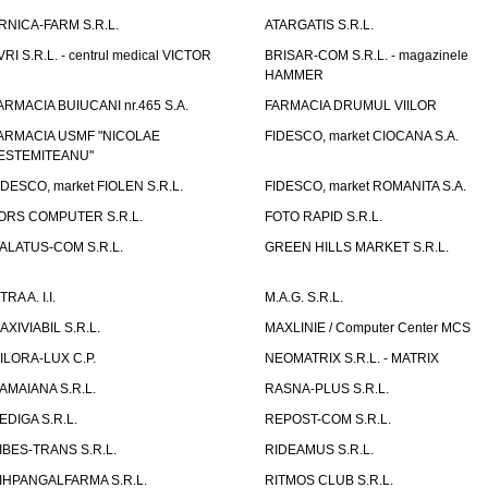
RNICA-FARM S.R.L.
ATARGATIS S.R.L.
VRI S.R.L. - centrul medical VICTOR
BRISAR-COM S.R.L. - magazinele
HAMMER
ARMACIA BUIUCANI nr.465 S.A.
FARMACIA DRUMUL VIILOR
ARMACIA USMF "NICOLAE
FIDESCO, market CIOCANA S.A.
ESTEMITEANU"
IDESCO, market FIOLEN S.R.L.
FIDESCO, market ROMANITA S.A.
ORS COMPUTER S.R.L.
FOTO RAPID S.R.L.
ALATUS-COM S.R.L.
GREEN HILLS MARKET S.R.L.
TRA A. I.I.
M.A.G. S.R.L.
AXIVIABIL S.R.L.
MAXLINIE / Computer Center MCS
ILORA-LUX C.P.
NEOMATRIX S.R.L. - MATRIX
AMAIANA S.R.L.
RASNA-PLUS S.R.L.
EDIGA S.R.L.
REPOST-COM S.R.L.
IBES-TRANS S.R.L.
RIDEAMUS S.R.L.
IHPANGALFARMA S.R.L.
RITMOS CLUB S.R.L.