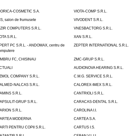
IORICA-COSMETIC S.A.
VIOTA-COMP S.R.L.
IS, salon de frumusete
VIVODENT S.R.L.
IZIR COMPUTERS S.R.L.
VNESBACTORG S.R.L.
OTA S.R.L.
XAN S.R.L.
PERT PC S.R.L. - ANDOMAX, centru de
ZEPTER INTERNATIONAL S.R.L.
omputere
IMBRU FC, CHISINAU
ZMC-GRUP S.R.L.
CTUALI
AUDIONOVA HEARING S.R.L.
ZMOL COMPANY S.R.L.
C.M.G. SERVICE S.R.L.
ALMED-NALCAS S.R.L.
CALOREX-IMEX S.R.L.
AMINS S.R.L.
CANTRIOLI S.R.L.
APSULIT-GRUP S.R.L.
CARACAS-DENTAL S.R.L.
ARION S.R.L.
CAROLINA I.I.
ARTEA MODERNA
CARTEA S.A.
ARTI PENTRU COPII S.R.L.
CARTUS I.S.
AZANTIP S.R.L.
CEBAN V.I. I.I.