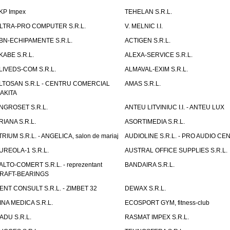
KP Impex
TEHELAN S.R.L.
LTRA-PRO COMPUTER S.R.L.
V. MELNIC I.I.
BN-ECHIPAMENTE S.R.L.
ACTIGEN S.R.L.
KABE S.R.L.
ALEXA-SERVICE S.R.L.
LIVEDS-COM S.R.L.
ALMAVAL-EXIM S.R.L.
LTOSAN S.R.L - CENTRU COMERCIAL
AMAS S.R.L.
AKITA
NGROSET S.R.L.
ANTEU LITVINIUC I.I. - ANTEU LUX
RIANA S.R.L.
ASORTIMEDIA S.R.L.
TRIUM S.R.L. - ANGELICA, salon de mariaj
AUDIOLINE S.R.L. - PRO AUDIO CE
UREOLA-1 S.R.L.
AUSTRAL OFFICE SUPPLIES S.R.L.
ALTO-COMERT S.R.L. - reprezentant
BANDAIRA S.R.L.
RAFT-BEARINGS
ENT CONSULT S.R.L. - ZIMBET 32
DEWAX S.R.L.
INA MEDICA S.R.L.
ECOSPORT GYM, fitness-club
ADU S.R.L.
RASMAT IMPEX S.R.L.