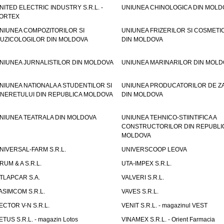
NITED ELECTRIC INDUSTRY S.R.L. -
UNIUNEA CHINOLOGICA DIN MOLD
ORTEX
NIUNEA COMPOZITORILOR SI
UNIUNEA FRIZERILOR SI COSMETI
UZICOLOGILOR DIN MOLDOVA
DIN MOLDOVA
NIUNEA JURNALISTILOR DIN MOLDOVA
UNIUNEA MARINARILOR DIN MOLD
NIUNEA NATIONALA A STUDENTILOR SI
UNIUNEA PRODUCATORILOR DE Z
INERETULUI DIN REPUBLICA MOLDOVA
DIN MOLDOVA
NIUNEA TEATRALA DIN MOLDOVA
UNIUNEA TEHNICO-STIINTIFICA A
CONSTRUCTORILOR DIN REPUBLI
MOLDOVA
NIVERSAL-FARM S.R.L.
UNIVERSCOOP LEOVA
RUM & A S.R.L.
UTA-IMPEX S.R.L.
TLAPCAR S.A.
VALVERI S.R.L.
ASIMCOM S.R.L.
VAVES S.R.L.
ECTOR V-N S.R.L.
VENIT S.R.L. - magazinul VEST
ETUS S.R.L. - magazin Lotos
VINAMEX S.R.L. - Orient Farmacia