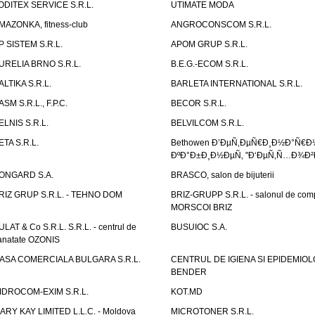
ODITEX SERVICE S.R.L.
UTIMATE MODA
MAZONKA, fitness-club
ANGROCONSCOM S.R.L.
P SISTEM S.R.L.
APOM GRUP S.R.L.
URELIA BRNO S.R.L.
B.E.G.-ECOM S.R.L.
ALTIKA S.R.L.
BARLETA INTERNATIONAL S.R.L.
ASM S.R.L., F.P.C.
BECOR S.R.L.
ELNIS S.R.L.
BELVILCOM S.R.L.
ETA S.R.L.
Bethowen Ð’ÐµÑ‚ÐµÑ€Ð¸Ð½Ð°Ñ€Ð
ÐºÐ°Ð±Ð¸Ð½ÐµÑ‚ "Ð‘ÐµÑ‚Ñ…Ð¾Ð²
ONGARD S.A.
BRASCO, salon de bijuterii
RIZ GRUP S.R.L. - TEHNO DOM
BRIZ-GRUPP S.R.L. - salonul de com
MORSCOI BRIZ
ULAT & Co S.R.L. S.R.L. - centrul de
BUSUIOC S.A.
anatate OZONIS
ASA COMERCIALA BULGARA S.R.L.
CENTRUL DE IGIENA SI EPIDEMIOL
BENDER
IDROCOM-EXIM S.R.L.
KOT.MD
ARY KAY LIMITED L.L.C. - Moldova
MICROTONER S.R.L.