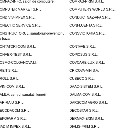
OMPAC-INFO, salon de computere
COMPAS-PRIM S.R.L.
OMPUTER MARKET S.R.L.
COMPUTER's WORLD S.R.L.
ONDIVIV-IMPEX S.R.L.
CONDUCTGAZ-APA S.R.L.
ONECTIC SERVICE S.R.L.,
CONFLUENTA S.R.L.
ONSTRUCTORUL, sanatoriul-preventoriu
CONSVICTORIA S.R.L.
e baza
ONTATORI-COM S.R.L.
CONTAVE S.R.L.
ONVER-TEST S.R.L.
COPIOSUS S.R.L.
OSMO-COLGANOVA I.I.
COVOARE-LUX S.R.L.
REIT S.R.L.
CRICOVA-VIN S.A.
ROLL S.R.L.
CUBECO S.R.L.
VIN-COM S.R.L.
DAAC-SISTEM S.R.L.
ALILA, centrul sanatatii femeii
DALMA-COM S.R.L.
AR-RAIU S.R.L.
DARSCOM AGRO S.R.L.
ECODACOM S.R.L.
DECOSTAR S.R.L.
EPOFARM S.R.L.
DERMAX-EXIM S.R.L.
IADIM IMPEX S.R.L.
DIALIS-PRIM S.R.L.