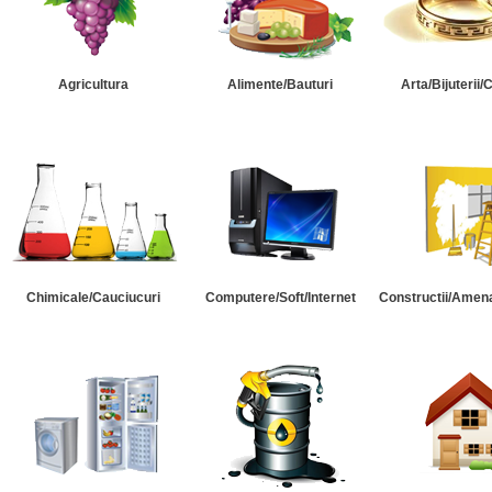
Agricultura
Alimente/Bauturi
Arta/Bijuterii/
Chimicale/Cauciucuri
Computere/Soft/Internet
Constructii/Amena