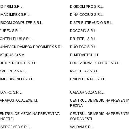
ID-PRIM S.R.L.
DIGICOM PRO S.R.L.
IMAX-IMPEX S.R.L.
DINA-COCIUG S.R.L.
ISICOM COMPUTER S.R.L.
DISTRIBUTIE AUDIO S.R.L.
JUREX S.R.L.
DOCORIN S.R.L.
ONTEH-PLUS S.R.L.
DR. PITEL S.R.L.
UNAPACK RAMBOX PRODIMPEX S.R.L.
DUO-EGO S.R.L.
VT (RUSIA) S.A.
E. MEDVETCHI I.I.
DITII PERIODICE S.R.L.
EDUCATIONAL CENTRE S.R.L.
KVI GRUP S.R.L.
KVALITERV S.R.L.
AMELDIN-INFO S.R.L.
UNION DENTAL S.R.L.
.D.M.-C. S.R.L.
CAESAR SOZA S.R.L.
ARAPOSTOL ALEXEI I.I.
CENTRUL DE MEDICINA PREVENTI
REZINA
ENTRUL DE MEDICINA PREVENTIVA
CENTRUL DE MEDICINA PREVENTI
INGEREI
SOLDANESTI
IAPROFMED S.R.L.
VALDAM S.R.L.