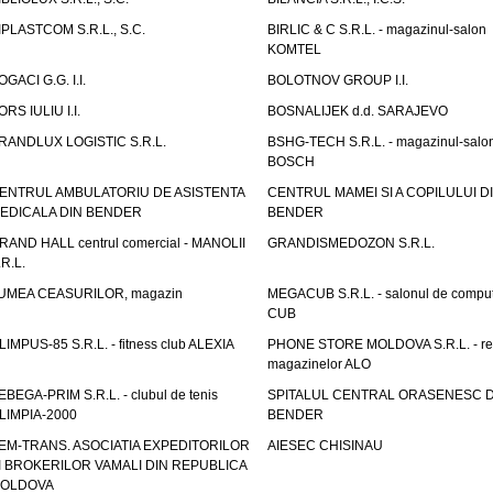
IPLASTCOM S.R.L., S.C.
BIRLIC & C S.R.L. - magazinul-salon
KOMTEL
OGACI G.G. I.I.
BOLOTNOV GROUP I.I.
ORS IULIU I.I.
BOSNALIJEK d.d. SARAJEVO
RANDLUX LOGISTIC S.R.L.
BSHG-TECH S.R.L. - magazinul-salo
BOSCH
ENTRUL AMBULATORIU DE ASISTENTA
CENTRUL MAMEI SI A COPILULUI D
EDICALA DIN BENDER
BENDER
RAND HALL centrul comercial - MANOLII
GRANDISMEDOZON S.R.L.
.R.L.
UMEA CEASURILOR, magazin
MEGACUB S.R.L. - salonul de compu
CUB
LIMPUS-85 S.R.L. - fitness club ALEXIA
PHONE STORE MOLDOVA S.R.L. - re
magazinelor ALO
EBEGA-PRIM S.R.L. - clubul de tenis
SPITALUL CENTRAL ORASENESC D
LIMPIA-2000
BENDER
EM-TRANS. ASOCIATIA EXPEDITORILOR
AIESEC CHISINAU
I BROKERILOR VAMALI DIN REPUBLICA
OLDOVA