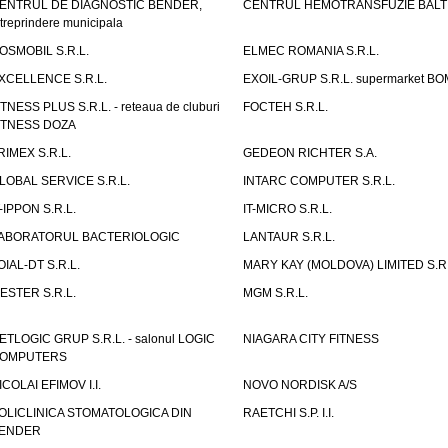
ENTRUL DE DIAGNOSTIC BENDER,
CENTRUL HEMOTRANSFUZIE BALT
ntreprindere municipala
OSMOBIL S.R.L.
ELMEC ROMANIA S.R.L.
XCELLENCE S.R.L.
EXOIL-GRUP S.R.L. supermarket B
ITNESS PLUS S.R.L. - reteaua de cluburi
FOCTEH S.R.L.
ITNESS DOZA
RIMEX S.R.L.
GEDEON RICHTER S.A.
LOBAL SERVICE S.R.L.
INTARC COMPUTER S.R.L.
T-IPPON S.R.L.
IT-MICRO S.R.L.
ABORATORUL BACTERIOLOGIC
LANTAUR S.R.L.
OIAL-DT S.R.L.
MARY KAY (MOLDOVA) LIMITED S.R.
ESTER S.R.L.
MGM S.R.L.
ETLOGIC GRUP S.R.L. - salonul LOGIC
NIAGARA CITY FITNESS
OMPUTERS
ICOLAI EFIMOV I.I.
NOVO NORDISK A/S
OLICLINICA STOMATOLOGICA DIN
RAETCHI S.P. I.I.
ENDER