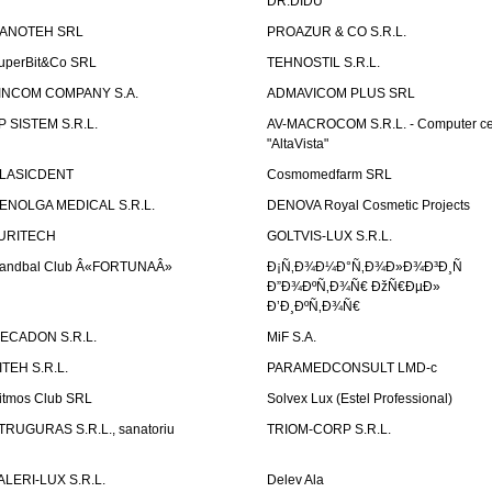
DR.DIDU
ANOTEH SRL
PROAZUR & CO S.R.L.
uperBit&Co SRL
TEHNOSTIL S.R.L.
INCOM COMPANY S.A.
ADMAVICOM PLUS SRL
P SISTEM S.R.L.
AV-MACROCOM S.R.L. - Computer ce
"AltaVista"
LASICDENT
Cosmomedfarm SRL
ENOLGA MEDICAL S.R.L.
DENOVA Royal Cosmetic Projects
URITECH
GOLTVIS-LUX S.R.L.
andbal Club Â«FORTUNAÂ»
Ð¡Ñ‚Ð¾Ð¼Ð°Ñ‚Ð¾Ð»Ð¾Ð³Ð¸Ñ
Ð”Ð¾ÐºÑ‚Ð¾Ñ€ ÐžÑ€ÐµÐ»
Ð’Ð¸ÐºÑ‚Ð¾Ñ€
ECADON S.R.L.
MiF S.A.
ITEH S.R.L.
PARAMEDCONSULT LMD-c
itmos Club SRL
Solvex Lux (Estel Professional)
TRUGURAS S.R.L., sanatoriu
TRIOM-CORP S.R.L.
ALERI-LUX S.R.L.
Delev Ala