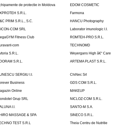
chipamente de protectie in Moldova
EDOM COSMETIC
XPROTEH S.R.L.
Farmona
&C PRIM S.R.L., S.C.
HANCU Photography
SICON-COM SRL
Laborator imunologic I.I.
egaGYM Fitness Club
ROMTEH-PRO S.R.L.
uravant-com
TECHNOMD
vtoria S.R.L.
Weyergans High â€“ Care
DORAM S.R.L.
ARTEMA PLAST S.R.L.
UNESCU SERGIU I.I.
ChiNec Srl
orever Business
GDS COM S.R.L.
agazin Online
MAKEUP
ondotel Grup SRL
NICLOZ-COM S.R.L.
ALUNA I.I.
SANTO-M S.A.
HIRO MASSAGE & SPA
SINECO S.R.L.
ECHNO TEST S.R.L
Theia Centru de Nutritie