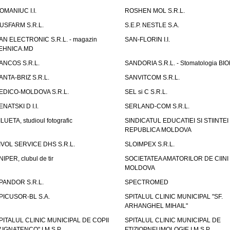
OMANIUC I.I.
ROSHEN MOL S.R.L.
USFARM S.R.L.
S.E.P. NESTLE S.A.
AN ELECTRONIC S.R.L. - magazin
SAN-FLORIN I.I.
EHNICA.MD
ANCOS S.R.L.
SANDORIA S.R.L. - Stomatologia BI
ANTA-BRIZ S.R.L.
SANVITCOM S.R.L.
EDICO-MOLDOVA S.R.L.
SEL si C S.R.L.
ENATSKI D I.I.
SERLAND-COM S.R.L.
ILUETA, studioul fotografic
SINDICATUL EDUCATIEI SI STIINTEI
REPUBLICA MOLDOVA
IVOL SERVICE DHS S.R.L.
SLOIMPEX S.R.L.
NIPER, clubul de tir
SOCIETATEA AMATORILOR DE CIINI
MOLDOVA
PANDOR S.R.L.
SPECTROMED
PICUSOR-BL S.A.
SPITALUL CLINIC MUNICIPAL "SF.
ARHANGHEL MIHAIL"
PITALUL CLINIC MUNICIPAL DE COPII
SPITALUL CLINIC MUNICIPAL DE
V.IGNATENCO" I.M.S.P.
FTIZIOPNEUMOLOGIE I.M.S.P.