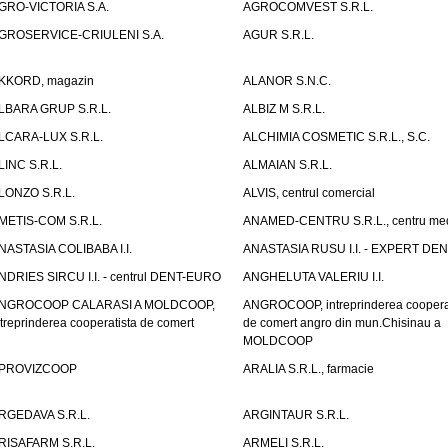
GRO-VICTORIA S.A.
AGROCOMVEST S.R.L.
GROSERVICE-CRIULENI S.A.
AGUR S.R.L.
KKORD, magazin
ALANOR S.N.C.
LBARA GRUP S.R.L.
ALBIZ M S.R.L.
LCARA-LUX S.R.L.
ALCHIMIA COSMETIC S.R.L., S.C.
LINC S.R.L.
ALMAIAN S.R.L.
LONZO S.R.L.
ALVIS, centrul comercial
METIS-COM S.R.L.
ANAMED-CENTRU S.R.L., centru med
NASTASIA COLIBABA I.I.
ANASTASIA RUSU I.I. - EXPERT DE
NDRIES SIRCU I.I. - centrul DENT-EURO
ANGHELUTA VALERIU I.I.
NGROCOOP CALARASI A MOLDCOOP,
ANGROCOOP, intreprinderea coopera
ntreprinderea cooperatista de comert
de comert angro din mun.Chisinau a
MOLDCOOP
PROVIZCOOP
ARALIA S.R.L., farmacie
RGEDAVA S.R.L.
ARGINTAUR S.R.L.
RISAFARM S.R.L.
ARMELI S.R.L.