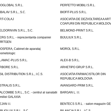
IOGLOBAL S.R.L.
PERFETTO MOBILI S.R.L.
IBALAV S.R.L., S.C.
BIOFIT-PLUS S.R.L.
RT-COLAJ
ASOCIATIA DE DEZVOLTAREA A ART
COAFURII DIN REPUBLICA MOLDO
ELDORNVIN S.R.L., S.C.
BELMOND-PRINT S.R.L.
ERG S.R.L. - reprezentanta companiei
BIJULIUX S.R.L.
IRTGEN
IOSFERA, Cabinet de aparataj
MOROL S.R.L.
osmetologic
LAMAC-PLUS S.R.L.
ALEX-B S.R.L.
RBORE S.R.L.
ARHETIPO GRUP S.R.L.
SIL DISTRIBUTION S.R.L., I.C.S.
ASOCIATIA FARMACISTILOR DIN
REPUBLICA MOLDOVA
STRALIS S.R.L.
AVANGARD-PRIM S.R.L.
ALCOMBE S.R.L., S.C. - centrul al sanatatii
BARGAN L. I.I.
amiliei GALAXIA
EJAN I.I.
BENTECS S.R.L. - salon-magazin G
IBLIOLUX S.R.L., S.C.
BILANCIA S.R.L., I.C.S.