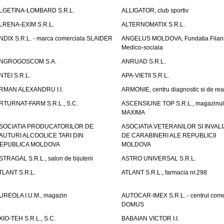
LGETINA-LOMBARD S.R.L.
ALLIGATOR, club sportiv
LRENA-EXIM S.R.L.
ALTERNOMATIX S.R.L.
NDIX S.R.L. - marca comerciala SLAIDER
ANGELUS MOLDOVA, Fundatia Filant
Medico-sociala
NGROGOSCOM S.A.
ANRUAD S.R.L.
NTEI S.R.L.
APA-VIETII S.R.L.
RMAN ALEXANDRU I.I.
ARMONIE, centru diagnostic si de reab
RTURNAT-FARM S.R.L., S.C.
ASCENSIUNE TOP S.R.L., magazinul
MAXIMA
SOCIATIA PRODUCATORILOR DE
ASOCIATIA VETERANILOR SI INVALI
AUTURI ALCOOLICE TARI DIN
DE CARABINERI ALE REPUBLICII
EPUBLICA MOLDOVA
MOLDOVA
STRAGAL S.R.L., salon de bijuterii
ASTRO UNIVERSAL S.R.L.
TLANT S.R.L.
ATLANT S.R.L., farmacia nr.298
UREOLA I.U.M., magazin
AUTOCAR-IMEX S.R.L. - centrul come
DOMUS
XIO-TEH S.R.L., S.C.
BABAIAN VICTOR I.I.