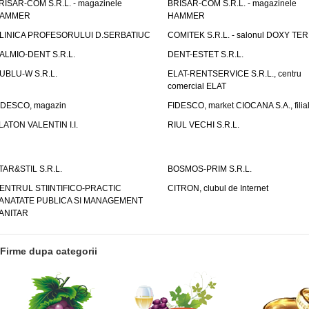
RISAR-COM S.R.L. - magazinele
BRISAR-COM S.R.L. - magazinele
AMMER
HAMMER
LINICA PROFESORULUI D.SERBATIUC
COMITEK S.R.L. - salonul DOXY TE
ALMIO-DENT S.R.L.
DENT-ESTET S.R.L.
UBLU-W S.R.L.
ELAT-RENTSERVICE S.R.L., centru
comercial ELAT
IDESCO, magazin
FIDESCO, market CIOCANA S.A., filia
LATON VALENTIN I.I.
RIUL VECHI S.R.L.
TAR&STIL S.R.L.
BOSMOS-PRIM S.R.L.
ENTRUL STIINTIFICO-PRACTIC
CITRON, clubul de Internet
ANATATE PUBLICA SI MANAGEMENT
ANITAR
Firme dupa categorii