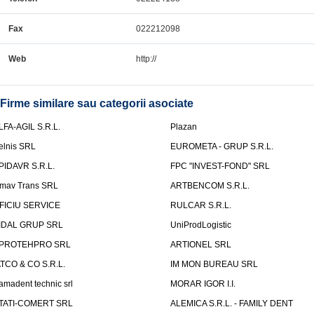
Fax
022212098
Web
http://
Firme similare sau categorii asociate
LFA-AGIL S.R.L.
Plazan
elnis SRL
EUROMETA - GRUP S.R.L.
PIDAVR S.R.L.
FPC "INVEST-FOND" SRL
mav Trans SRL
ARTBENCOM S.R.L.
FICIU SERVICE
RULCAR S.R.L.
IDAL GRUP SRL
UniProdLogistic
PROTEHPRO SRL
ARTIONEL SRL
ATCO & CO S.R.L.
IM MON BUREAU SRL
amadent technic srl
MORAR IGOR I.I.
TATI-COMERT SRL
ALEMICA S.R.L. - FAMILY DENT