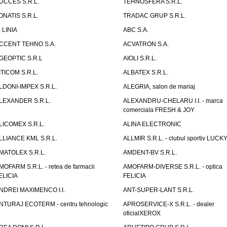
UCCES S.R.L.
TEHNOSFERA S.R.L.
ONATIS S.R.L.
TRADAC GRUP S.R.L.
. LINIA
ABC S.A.
CCENT TEHNO S.A.
ACVATRON S.A.
GEOPTIC S.R.L
AIOLI S.R.L.
ITICOM S.R.L.
ALBATEX S.R.L.
LDONI-IMPEX S.R.L.
ALEGRIA, salon de mariaj
LEXANDER S.R.L.
ALEXANDRU-CHELARU I.I. - marca
comerciala FRESH & JOY
LICOMEX S.R.L.
ALINA ELECTRONIC
LLIANCE KML S.R.L.
ALLMIR S.R.L. - clubul sportiv LUCKY
MATOLEX S.R.L.
AMDENT-BV S.R.L.
MOFARM S.R.L. - retea de farmacii
AMOFARM-DIVERSE S.R.L. - optica
ELICIA
FELICIA
NDREI MAXIMENCO I.I.
ANT-SUPER-LANT S.R.L.
NTURAJ ECOTERM - centru tehnologic
APROSERVICE-X S.R.L. - dealer
oficialXEROX