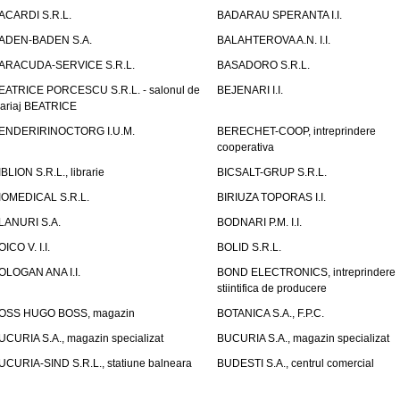
ACARDI S.R.L.
BADARAU SPERANTA I.I.
ADEN-BADEN S.A.
BALAHTEROVA A.N. I.I.
ARACUDA-SERVICE S.R.L.
BASADORO S.R.L.
EATRICE PORCESCU S.R.L. - salonul de
BEJENARI I.I.
ariaj BEATRICE
ENDERIRINOCTORG I.U.M.
BERECHET-COOP, intreprindere
cooperativa
IBLION S.R.L., librarie
BICSALT-GRUP S.R.L.
IOMEDICAL S.R.L.
BIRIUZA TOPORAS I.I.
LANURI S.A.
BODNARI P.M. I.I.
OICO V. I.I.
BOLID S.R.L.
OLOGAN ANA I.I.
BOND ELECTRONICS, intreprindere
stiintifica de producere
OSS HUGO BOSS, magazin
BOTANICA S.A., F.P.C.
UCURIA S.A., magazin specializat
BUCURIA S.A., magazin specializat
UCURIA-SIND S.R.L., statiune balneara
BUDESTI S.A., centrul comercial