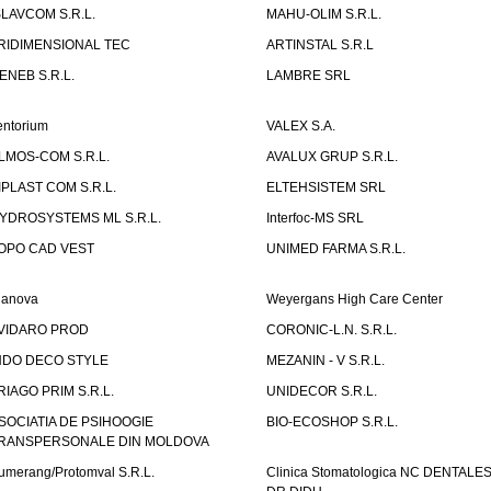
SLAVCOM S.R.L.
MAHU-OLIM S.R.L.
RIDIMENSIONAL TEC
ARTINSTAL S.R.L
ENEB S.R.L.
LAMBRE SRL
entorium
VALEX S.A.
LMOS-COM S.R.L.
AVALUX GRUP S.R.L.
IPLAST COM S.R.L.
ELTEHSISTEM SRL
YDROSYSTEMS ML S.R.L.
Interfoc-MS SRL
OPO CAD VEST
UNIMED FARMA S.R.L.
ianova
Weyergans High Care Center
VIDARO PROD
CORONIC-L.N. S.R.L.
NDO DECO STYLE
MEZANIN - V S.R.L.
RIAGO PRIM S.R.L.
UNIDECOR S.R.L.
SOCIATIA DE PSIHOOGIE
BIO-ECOSHOP S.R.L.
RANSPERSONALE DIN MOLDOVA
umerang/Protomval S.R.L.
Clinica Stomatologica NC DENTALE