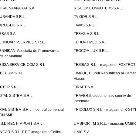
IF-ACVAAPARAT S.A.
RISCOM COMPUTERS S.R.L.
USANDA S.R.L.
TA-GOR S.R.L.
AROL-DD S.R.L.
TAVAS S.R.L.
EBAS S.A.
TEBAS-V S.R.L.
EHNOART-SERVICE S.R.L.
TEHOPTIMED S.A.
ENHIKAN, Asociatia de Promovare a
TEOCOM LUX S.R.L.
rtelor Martiale
ESSA SERVICE-COM S.R.L.
TESSIA S.R.L. - magazinul FOXTROT
IBECUM S.R.L.
TIMPUL, Clubul Republican al Oamen
Afaceri
IPTOP S.R.L.
TIRAET S.A.
OTAL SISTEM S.R.L.
TRAVERS, clubul turistic sportiv de
intremare
RIAL SISTEM S.R.L. - centrul comercial
TRICOLUX S.R.L. - magazinul X-STY
ON AMI
.S.DIRECT-IMPORT S.R.L.
UMSPORT M S.R.L. - magazin UMB
NGAR S.R.L.,F.P.C./magazinul Colibri
UNIC S.A.