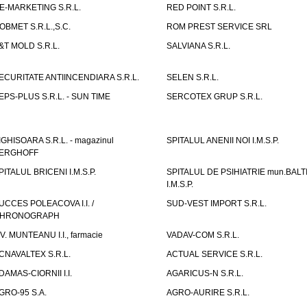
E-MARKETING S.R.L.
RED POINT S.R.L.
OBMET S.R.L.,S.C.
ROM PREST SERVICE SRL
&T MOLD S.R.L.
SALVIANA S.R.L.
ECURITATE ANTIINCENDIARA S.R.L.
SELEN S.R.L.
EPS-PLUS S.R.L. - SUN TIME
SERCOTEX GRUP S.R.L.
IGHISOARA S.R.L. - magazinul
SPITALUL ANENII NOI I.M.S.P.
ERGHOFF
PITALUL BRICENI I.M.S.P.
SPITALUL DE PSIHIATRIE mun.BALT
I.M.S.P.
UCCES POLEACOVA I.I. /
SUD-VEST IMPORT S.R.L.
HRONOGRAPH
.V. MUNTEANU I.I., farmacie
VADAV-COM S.R.L.
CNAVALTEX S.R.L.
ACTUAL SERVICE S.R.L.
DAMAS-CIORNII I.I.
AGARICUS-N S.R.L.
GRO-95 S.A.
AGRO-AURIRE S.R.L.