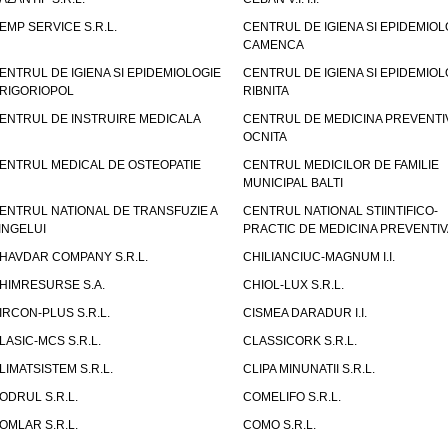
EMP SERVICE S.R.L.
CENTRUL DE IGIENA SI EPIDEMIOL
CAMENCA
ENTRUL DE IGIENA SI EPIDEMIOLOGIE
CENTRUL DE IGIENA SI EPIDEMIOL
RIGORIOPOL
RIBNITA
ENTRUL DE INSTRUIRE MEDICALA
CENTRUL DE MEDICINA PREVENTI
OCNITA
ENTRUL MEDICAL DE OSTEOPATIE
CENTRUL MEDICILOR DE FAMILIE
MUNICIPAL BALTI
ENTRUL NATIONAL DE TRANSFUZIE A
CENTRUL NATIONAL STIINTIFICO-
INGELUI
PRACTIC DE MEDICINA PREVENTIV
HAVDAR COMPANY S.R.L.
CHILIANCIUC-MAGNUM I.I.
HIMRESURSE S.A.
CHIOL-LUX S.R.L.
IRCON-PLUS S.R.L.
CISMEA DARADUR I.I.
LASIC-MCS S.R.L.
CLASSICORK S.R.L.
LIMATSISTEM S.R.L.
CLIPA MINUNATII S.R.L.
ODRUL S.R.L.
COMELIFO S.R.L.
OMLAR S.R.L.
COMO S.R.L.