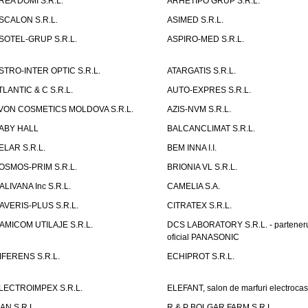
REA DOMI S.R.L.
ARHETIPO GRUP S.R.L.
SCALON S.R.L.
ASIMED S.R.L.
SOTEL-GRUP S.R.L.
ASPIRO-MED S.R.L.
STRO-INTER OPTIC S.R.L.
ATARGATIS S.R.L.
TLANTIC & C S.R.L.
AUTO-EXPRES S.R.L.
VON COSMETICS MOLDOVA S.R.L.
AZIS-NVM S.R.L.
ABY HALL
BALCANCLIMAT S.R.L.
ELAR S.R.L.
BEM INNA I.I.
OSMOS-PRIM S.R.L.
BRIONIA VL S.R.L.
ALIVANA Inc S.R.L.
CAMELIA S.A.
AVERIS-PLUS S.R.L.
CITRATEX S.R.L.
AMICOM UTILAJE S.R.L.
DCS LABORATORY S.R.L. - partener
oficial PANASONIC
IFERENS S.R.L.
ECHIPROT S.R.L.
LECTROIMPEX S.R.L.
ELEFANT, salon de marfuri electrocas
IAN S.R.L.
R & P BOLGAR FARM S.R.L.