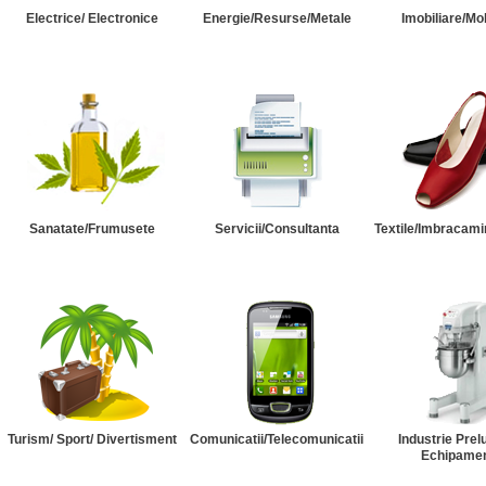
Electrice/ Electronice
Energie/Resurse/Metale
Imobiliare/Mob
Sanatate/Frumusete
Servicii/Consultanta
Textile/Imbracami
Turism/ Sport/ Divertisment
Comunicatii/Telecomunicatii
Industrie Prel
Echipame