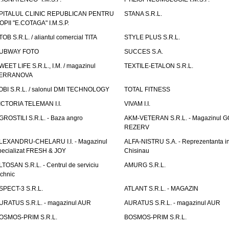
PITALUL CLINIC REPUBLICAN PENTRU
STANA S.R.L.
OPII "E.COTAGA" I.M.S.P.
TOB S.R.L. / aliantul comercial TITA
STYLE PLUS S.R.L.
UBWAY FOTO
SUCCES S.A.
WEET LIFE S.R.L., I.M. / magazinul
TEXTILE-ETALON S.R.L.
ERRANOVA
OBI S.R.L. / salonul DMI TECHNOLOGY
TOTAL FITNESS
ICTORIA TELEMAN I.I.
VIVAM I.I.
GROSTILI S.R.L. - Baza angro
AKM-VETERAN S.R.L. - Magazinul 
REZERV
LEXANDRU-CHELARU I.I. - Magazinul
ALFA-NISTRU S.A. - Reprezentanta i
pecializat FRESH & JOY
Chisinau
LTOSAN S.R.L. - Centrul de serviciu
AMURG S.R.L.
echnic
SPECT-3 S.R.L.
ATLANT S.R.L. - MAGAZIN
URATUS S.R.L. - magazinul AUR
AURATUS S.R.L. - magazinul AUR
OSMOS-PRIM S.R.L.
BOSMOS-PRIM S.R.L.