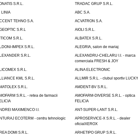
ONATIS S.R.L.
TRADAC GRUP S.R.L.
. LINIA
ABC S.A.
CCENT TEHNO S.A.
ACVATRON S.A.
GEOPTIC S.R.L
AIOLI S.R.L.
ITICOM S.R.L.
ALBATEX S.R.L.
LDONI-IMPEX S.R.L.
ALEGRIA, salon de mariaj
LEXANDER S.R.L.
ALEXANDRU-CHELARU I.I. - marca
comerciala FRESH & JOY
LICOMEX S.R.L.
ALINA ELECTRONIC
LLIANCE KML S.R.L.
ALLMIR S.R.L. - clubul sportiv LUCKY
MATOLEX S.R.L.
AMDENT-BV S.R.L.
MOFARM S.R.L. - retea de farmacii
AMOFARM-DIVERSE S.R.L. - optica
ELICIA
FELICIA
NDREI MAXIMENCO I.I.
ANT-SUPER-LANT S.R.L.
NTURAJ ECOTERM - centru tehnologic
APROSERVICE-X S.R.L. - dealer
oficialXEROX
REA DOMI S.R.L.
ARHETIPO GRUP S.R.L.