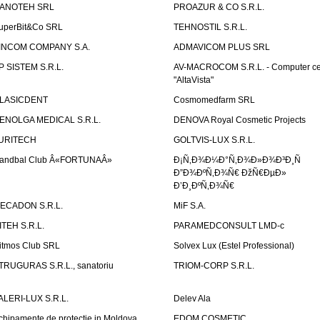
ANOTEH SRL
PROAZUR & CO S.R.L.
uperBit&Co SRL
TEHNOSTIL S.R.L.
INCOM COMPANY S.A.
ADMAVICOM PLUS SRL
P SISTEM S.R.L.
AV-MACROCOM S.R.L. - Computer ce
"AltaVista"
LASICDENT
Cosmomedfarm SRL
ENOLGA MEDICAL S.R.L.
DENOVA Royal Cosmetic Projects
URITECH
GOLTVIS-LUX S.R.L.
andbal Club Â«FORTUNAÂ»
Ð¡Ñ‚Ð¾Ð¼Ð°Ñ‚Ð¾Ð»Ð¾Ð³Ð¸Ñ
Ð”Ð¾ÐºÑ‚Ð¾Ñ€ ÐžÑ€ÐµÐ»
Ð’Ð¸ÐºÑ‚Ð¾Ñ€
ECADON S.R.L.
MiF S.A.
ITEH S.R.L.
PARAMEDCONSULT LMD-c
itmos Club SRL
Solvex Lux (Estel Professional)
TRUGURAS S.R.L., sanatoriu
TRIOM-CORP S.R.L.
ALERI-LUX S.R.L.
Delev Ala
chipamente de protectie in Moldova
EDOM COSMETIC