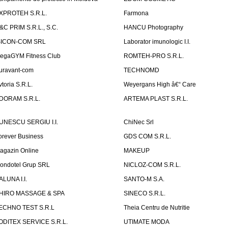
XPROTEH S.R.L.
Farmona
&C PRIM S.R.L., S.C.
HANCU Photography
SICON-COM SRL
Laborator imunologic I.I.
egaGYM Fitness Club
ROMTEH-PRO S.R.L.
uravant-com
TECHNOMD
vtoria S.R.L.
Weyergans High â€“ Care
DORAM S.R.L.
ARTEMA PLAST S.R.L.
UNESCU SERGIU I.I.
ChiNec Srl
orever Business
GDS COM S.R.L.
agazin Online
MAKEUP
ondotel Grup SRL
NICLOZ-COM S.R.L.
ALUNA I.I.
SANTO-M S.A.
HIRO MASSAGE & SPA
SINECO S.R.L.
ECHNO TEST S.R.L
Theia Centru de Nutritie
ODITEX SERVICE S.R.L.
UTIMATE MODA