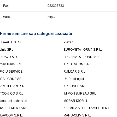
Fax
022323783
Web
http://
Firme similare sau categorii asociate
LFA-AGIL S.R.L.
Plazan
elnis SRL
EUROMETA - GRUP S.R.L.
PIDAVR S.R.L.
FPC "INVEST-FOND" SRL
mav Trans SRL
ARTBENCOM S.R.L.
FICIU SERVICE
RULCAR S.R.L.
IDAL GRUP SRL
UniProdLogistic
PROTEHPRO SRL
ARTIONEL SRL
ATCO & CO S.R.L.
IM MON BUREAU SRL
amadent technic srl
MORAR IGOR I.I.
TATI-COMERT SRL
ALEMICA S.R.L. - FAMILY DENT
SLAVCOM S.R.L.
MAHU-OLIM S.R.L.