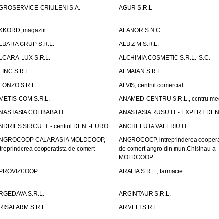
GROSERVICE-CRIULENI S.A.
AGUR S.R.L.
KKORD, magazin
ALANOR S.N.C.
LBARA GRUP S.R.L.
ALBIZ M S.R.L.
LCARA-LUX S.R.L.
ALCHIMIA COSMETIC S.R.L., S.C.
LINC S.R.L.
ALMAIAN S.R.L.
LONZO S.R.L.
ALVIS, centrul comercial
METIS-COM S.R.L.
ANAMED-CENTRU S.R.L., centru med
NASTASIA COLIBABA I.I.
ANASTASIA RUSU I.I. - EXPERT DE
NDRIES SIRCU I.I. - centrul DENT-EURO
ANGHELUTA VALERIU I.I.
NGROCOOP CALARASI A MOLDCOOP,
ANGROCOOP, intreprinderea coopera
ntreprinderea cooperatista de comert
de comert angro din mun.Chisinau a
MOLDCOOP
PROVIZCOOP
ARALIA S.R.L., farmacie
RGEDAVA S.R.L.
ARGINTAUR S.R.L.
RISAFARM S.R.L.
ARMELI S.R.L.