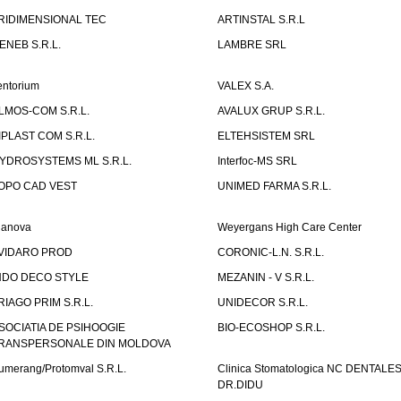
RIDIMENSIONAL TEC
ARTINSTAL S.R.L
ENEB S.R.L.
LAMBRE SRL
entorium
VALEX S.A.
LMOS-COM S.R.L.
AVALUX GRUP S.R.L.
IPLAST COM S.R.L.
ELTEHSISTEM SRL
YDROSYSTEMS ML S.R.L.
Interfoc-MS SRL
OPO CAD VEST
UNIMED FARMA S.R.L.
ianova
Weyergans High Care Center
VIDARO PROD
CORONIC-L.N. S.R.L.
NDO DECO STYLE
MEZANIN - V S.R.L.
RIAGO PRIM S.R.L.
UNIDECOR S.R.L.
SOCIATIA DE PSIHOOGIE
BIO-ECOSHOP S.R.L.
RANSPERSONALE DIN MOLDOVA
umerang/Protomval S.R.L.
Clinica Stomatologica NC DENTALE
DR.DIDU