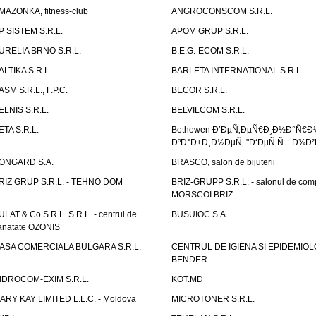
MAZONKA, fitness-club
ANGROCONSCOM S.R.L.
P SISTEM S.R.L.
APOM GRUP S.R.L.
URELIA BRNO S.R.L.
B.E.G.-ECOM S.R.L.
ALTIKA S.R.L.
BARLETA INTERNATIONAL S.R.L.
ASM S.R.L., F.P.C.
BECOR S.R.L.
ELNIS S.R.L.
BELVILCOM S.R.L.
ETA S.R.L.
Bethowen Ð’ÐµÑ‚ÐµÑ€Ð¸Ð½Ð°Ñ€Ð
ÐºÐ°Ð±Ð¸Ð½ÐµÑ‚ "Ð‘ÐµÑ‚Ñ…Ð¾Ð²
ONGARD S.A.
BRASCO, salon de bijuterii
RIZ GRUP S.R.L. - TEHNO DOM
BRIZ-GRUPP S.R.L. - salonul de com
MORSCOI BRIZ
ULAT & Co S.R.L. S.R.L. - centrul de
BUSUIOC S.A.
anatate OZONIS
ASA COMERCIALA BULGARA S.R.L.
CENTRUL DE IGIENA SI EPIDEMIOL
BENDER
IDROCOM-EXIM S.R.L.
KOT.MD
ARY KAY LIMITED L.L.C. - Moldova
MICROTONER S.R.L.