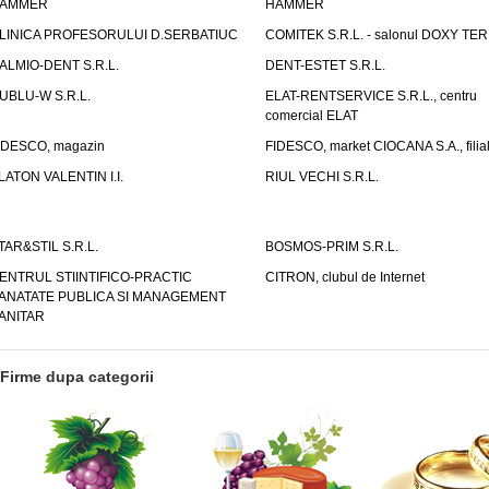
AMMER
HAMMER
LINICA PROFESORULUI D.SERBATIUC
COMITEK S.R.L. - salonul DOXY TE
ALMIO-DENT S.R.L.
DENT-ESTET S.R.L.
UBLU-W S.R.L.
ELAT-RENTSERVICE S.R.L., centru
comercial ELAT
IDESCO, magazin
FIDESCO, market CIOCANA S.A., filia
LATON VALENTIN I.I.
RIUL VECHI S.R.L.
TAR&STIL S.R.L.
BOSMOS-PRIM S.R.L.
ENTRUL STIINTIFICO-PRACTIC
CITRON, clubul de Internet
ANATATE PUBLICA SI MANAGEMENT
ANITAR
Firme dupa categorii