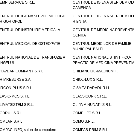
EMP SERVICE S.R.L.
CENTRUL DE IGIENA SI EPIDEMIOL
CAMENCA
ENTRUL DE IGIENA SI EPIDEMIOLOGIE
CENTRUL DE IGIENA SI EPIDEMIOL
RIGORIOPOL
RIBNITA
ENTRUL DE INSTRUIRE MEDICALA
CENTRUL DE MEDICINA PREVENTI
OCNITA
ENTRUL MEDICAL DE OSTEOPATIE
CENTRUL MEDICILOR DE FAMILIE
MUNICIPAL BALTI
ENTRUL NATIONAL DE TRANSFUZIE A
CENTRUL NATIONAL STIINTIFICO-
INGELUI
PRACTIC DE MEDICINA PREVENTIV
HAVDAR COMPANY S.R.L.
CHILIANCIUC-MAGNUM I.I.
HIMRESURSE S.A.
CHIOL-LUX S.R.L.
IRCON-PLUS S.R.L.
CISMEA DARADUR I.I.
LASIC-MCS S.R.L.
CLASSICORK S.R.L.
LIMATSISTEM S.R.L.
CLIPA MINUNATII S.R.L.
ODRUL S.R.L.
COMELIFO S.R.L.
OMLAR S.R.L.
COMO S.R.L.
OMPAC-INFO, salon de computere
COMPAS-PRIM S.R.L.