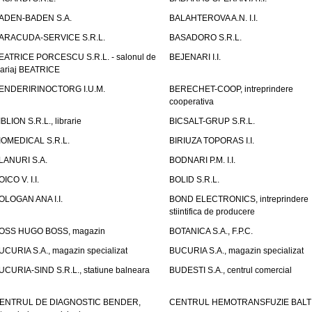
ADEN-BADEN S.A.
BALAHTEROVA A.N. I.I.
ARACUDA-SERVICE S.R.L.
BASADORO S.R.L.
EATRICE PORCESCU S.R.L. - salonul de
BEJENARI I.I.
ariaj BEATRICE
ENDERIRINOCTORG I.U.M.
BERECHET-COOP, intreprindere
cooperativa
IBLION S.R.L., librarie
BICSALT-GRUP S.R.L.
IOMEDICAL S.R.L.
BIRIUZA TOPORAS I.I.
LANURI S.A.
BODNARI P.M. I.I.
OICO V. I.I.
BOLID S.R.L.
OLOGAN ANA I.I.
BOND ELECTRONICS, intreprindere
stiintifica de producere
OSS HUGO BOSS, magazin
BOTANICA S.A., F.P.C.
UCURIA S.A., magazin specializat
BUCURIA S.A., magazin specializat
UCURIA-SIND S.R.L., statiune balneara
BUDESTI S.A., centrul comercial
ENTRUL DE DIAGNOSTIC BENDER,
CENTRUL HEMOTRANSFUZIE BALT