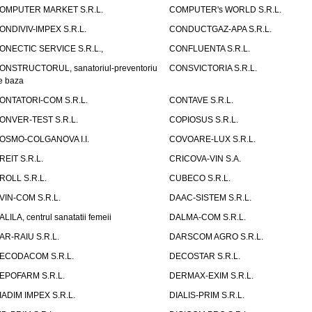
OMPUTER MARKET S.R.L.
COMPUTER's WORLD S.R.L.
ONDIVIV-IMPEX S.R.L.
CONDUCTGAZ-APA S.R.L.
ONECTIC SERVICE S.R.L.,
CONFLUENTA S.R.L.
ONSTRUCTORUL, sanatoriul-preventoriu
CONSVICTORIA S.R.L.
e baza
ONTATORI-COM S.R.L.
CONTAVE S.R.L.
ONVER-TEST S.R.L.
COPIOSUS S.R.L.
OSMO-COLGANOVA I.I.
COVOARE-LUX S.R.L.
REIT S.R.L.
CRICOVA-VIN S.A.
ROLL S.R.L.
CUBECO S.R.L.
VIN-COM S.R.L.
DAAC-SISTEM S.R.L.
ALILA, centrul sanatatii femeii
DALMA-COM S.R.L.
AR-RAIU S.R.L.
DARSCOM AGRO S.R.L.
ECODACOM S.R.L.
DECOSTAR S.R.L.
EPOFARM S.R.L.
DERMAX-EXIM S.R.L.
IADIM IMPEX S.R.L.
DIALIS-PRIM S.R.L.