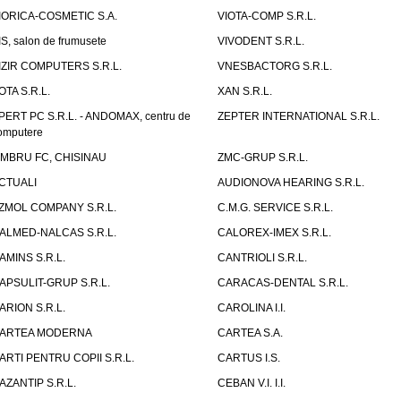
IORICA-COSMETIC S.A.
VIOTA-COMP S.R.L.
IS, salon de frumusete
VIVODENT S.R.L.
IZIR COMPUTERS S.R.L.
VNESBACTORG S.R.L.
OTA S.R.L.
XAN S.R.L.
PERT PC S.R.L. - ANDOMAX, centru de
ZEPTER INTERNATIONAL S.R.L.
omputere
IMBRU FC, CHISINAU
ZMC-GRUP S.R.L.
CTUALI
AUDIONOVA HEARING S.R.L.
ZMOL COMPANY S.R.L.
C.M.G. SERVICE S.R.L.
ALMED-NALCAS S.R.L.
CALOREX-IMEX S.R.L.
AMINS S.R.L.
CANTRIOLI S.R.L.
APSULIT-GRUP S.R.L.
CARACAS-DENTAL S.R.L.
ARION S.R.L.
CAROLINA I.I.
ARTEA MODERNA
CARTEA S.A.
ARTI PENTRU COPII S.R.L.
CARTUS I.S.
AZANTIP S.R.L.
CEBAN V.I. I.I.