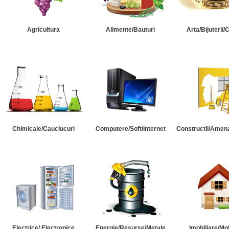
Agricultura
Alimente/Bauturi
Arta/Bijuterii/
Chimicale/Cauciucuri
Computere/Soft/Internet
Constructii/Amena
Electrice/ Electronice
Energie/Resurse/Metale
Imobiliare/Mob