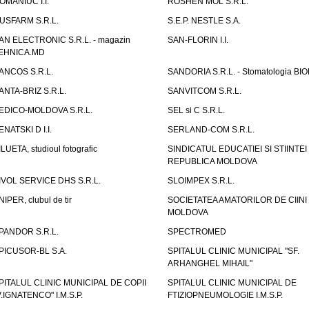
OMANIUC I.I.
ROSHEN MOL S.R.L.
USFARM S.R.L.
S.E.P. NESTLE S.A.
AN ELECTRONIC S.R.L. - magazin
SAN-FLORIN I.I.
EHNICA.MD
ANCOS S.R.L.
SANDORIA S.R.L. - Stomatologia BI
ANTA-BRIZ S.R.L.
SANVITCOM S.R.L.
EDICO-MOLDOVA S.R.L.
SEL si C S.R.L.
ENATSKI D I.I.
SERLAND-COM S.R.L.
ILUETA, studioul fotografic
SINDICATUL EDUCATIEI SI STIINTEI
REPUBLICA MOLDOVA
IVOL SERVICE DHS S.R.L.
SLOIMPEX S.R.L.
NIPER, clubul de tir
SOCIETATEA AMATORILOR DE CIINI
MOLDOVA
PANDOR S.R.L.
SPECTROMED
PICUSOR-BL S.A.
SPITALUL CLINIC MUNICIPAL "SF.
ARHANGHEL MIHAIL"
PITALUL CLINIC MUNICIPAL DE COPII
SPITALUL CLINIC MUNICIPAL DE
V.IGNATENCO" I.M.S.P.
FTIZIOPNEUMOLOGIE I.M.S.P.