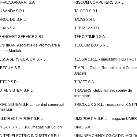
IF-ACVAAPARAT S.A.
RISCOM COMPUTERS S.R.L.
USANDA S.R.L.
TA-GOR S.R.L.
AROL-DD S.R.L.
TAVAS S.R.L.
EBAS S.A.
TEBAS-V S.R.L.
EHNOART-SERVICE S.R.L.
TEHOPTIMED S.A.
ENHIKAN, Asociatia de Promovare a
TEOCOM LUX S.R.L.
rtelor Martiale
ESSA SERVICE-COM S.R.L.
TESSIA S.R.L. - magazinul FOXTROT
IBECUM S.R.L.
TIMPUL, Clubul Republican al Oamen
Afaceri
IPTOP S.R.L.
TIRAET S.A.
OTAL SISTEM S.R.L.
TRAVERS, clubul turistic sportiv de
intremare
RIAL SISTEM S.R.L. - centrul comercial
TRICOLUX S.R.L. - magazinul X-STY
ON AMI
.S.DIRECT-IMPORT S.R.L.
UMSPORT M S.R.L. - magazin UMB
NGAR S.R.L.,F.P.C./magazinul Colibri
UNIC S.A.
NITED ELECTRIC INDUSTRY S.R.L. -
UNIUNEA CHINOLOGICA DIN MOLD