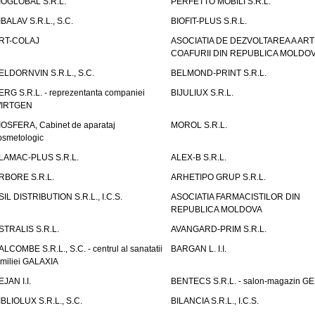
IOGLOBAL S.R.L.
PERFETTO MOBILI S.R.L.
IBALAV S.R.L., S.C.
BIOFIT-PLUS S.R.L.
RT-COLAJ
ASOCIATIA DE DEZVOLTAREA A ART
COAFURII DIN REPUBLICA MOLDO
ELDORNVIN S.R.L., S.C.
BELMOND-PRINT S.R.L.
ERG S.R.L. - reprezentanta companiei
BIJULIUX S.R.L.
IRTGEN
IOSFERA, Cabinet de aparataj
MOROL S.R.L.
osmetologic
LAMAC-PLUS S.R.L.
ALEX-B S.R.L.
RBORE S.R.L.
ARHETIPO GRUP S.R.L.
SIL DISTRIBUTION S.R.L., I.C.S.
ASOCIATIA FARMACISTILOR DIN
REPUBLICA MOLDOVA
STRALIS S.R.L.
AVANGARD-PRIM S.R.L.
ALCOMBE S.R.L., S.C. - centrul al sanatatii
BARGAN L. I.I.
amiliei GALAXIA
EJAN I.I.
BENTECS S.R.L. - salon-magazin G
IBLIOLUX S.R.L., S.C.
BILANCIA S.R.L., I.C.S.