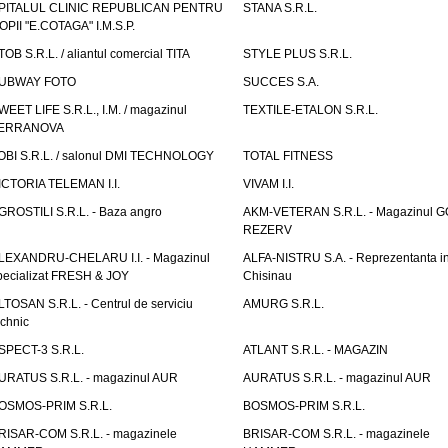
PITALUL CLINIC REPUBLICAN PENTRU
STANA S.R.L.
OPII "E.COTAGA" I.M.S.P.
TOB S.R.L. / aliantul comercial TITA
STYLE PLUS S.R.L.
UBWAY FOTO
SUCCES S.A.
WEET LIFE S.R.L., I.M. / magazinul
TEXTILE-ETALON S.R.L.
ERRANOVA
OBI S.R.L. / salonul DMI TECHNOLOGY
TOTAL FITNESS
ICTORIA TELEMAN I.I.
VIVAM I.I.
GROSTILI S.R.L. - Baza angro
AKM-VETERAN S.R.L. - Magazinul 
REZERV
LEXANDRU-CHELARU I.I. - Magazinul
ALFA-NISTRU S.A. - Reprezentanta i
pecializat FRESH & JOY
Chisinau
LTOSAN S.R.L. - Centrul de serviciu
AMURG S.R.L.
echnic
SPECT-3 S.R.L.
ATLANT S.R.L. - MAGAZIN
URATUS S.R.L. - magazinul AUR
AURATUS S.R.L. - magazinul AUR
OSMOS-PRIM S.R.L.
BOSMOS-PRIM S.R.L.
RISAR-COM S.R.L. - magazinele
BRISAR-COM S.R.L. - magazinele