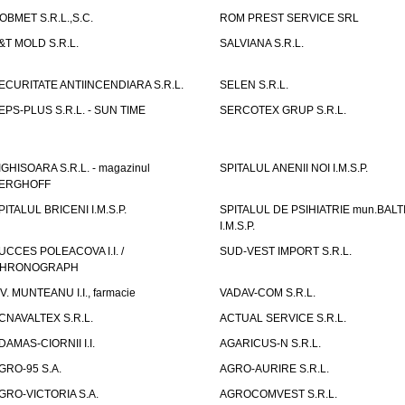
OBMET S.R.L.,S.C.
ROM PREST SERVICE SRL
&T MOLD S.R.L.
SALVIANA S.R.L.
ECURITATE ANTIINCENDIARA S.R.L.
SELEN S.R.L.
EPS-PLUS S.R.L. - SUN TIME
SERCOTEX GRUP S.R.L.
IGHISOARA S.R.L. - magazinul
SPITALUL ANENII NOI I.M.S.P.
ERGHOFF
PITALUL BRICENI I.M.S.P.
SPITALUL DE PSIHIATRIE mun.BALT
I.M.S.P.
UCCES POLEACOVA I.I. /
SUD-VEST IMPORT S.R.L.
HRONOGRAPH
.V. MUNTEANU I.I., farmacie
VADAV-COM S.R.L.
CNAVALTEX S.R.L.
ACTUAL SERVICE S.R.L.
DAMAS-CIORNII I.I.
AGARICUS-N S.R.L.
GRO-95 S.A.
AGRO-AURIRE S.R.L.
GRO-VICTORIA S.A.
AGROCOMVEST S.R.L.