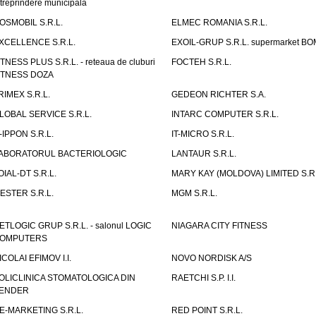
ntreprindere municipala
OSMOBIL S.R.L.
ELMEC ROMANIA S.R.L.
XCELLENCE S.R.L.
EXOIL-GRUP S.R.L. supermarket B
ITNESS PLUS S.R.L. - reteaua de cluburi
FOCTEH S.R.L.
ITNESS DOZA
RIMEX S.R.L.
GEDEON RICHTER S.A.
LOBAL SERVICE S.R.L.
INTARC COMPUTER S.R.L.
T-IPPON S.R.L.
IT-MICRO S.R.L.
ABORATORUL BACTERIOLOGIC
LANTAUR S.R.L.
OIAL-DT S.R.L.
MARY KAY (MOLDOVA) LIMITED S.R.
ESTER S.R.L.
MGM S.R.L.
ETLOGIC GRUP S.R.L. - salonul LOGIC
NIAGARA CITY FITNESS
OMPUTERS
ICOLAI EFIMOV I.I.
NOVO NORDISK A/S
OLICLINICA STOMATOLOGICA DIN
RAETCHI S.P. I.I.
ENDER
E-MARKETING S.R.L.
RED POINT S.R.L.