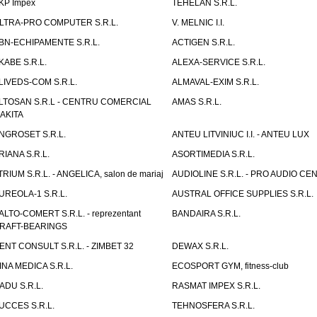
KP Impex
TEHELAN S.R.L.
LTRA-PRO COMPUTER S.R.L.
V. MELNIC I.I.
BN-ECHIPAMENTE S.R.L.
ACTIGEN S.R.L.
KABE S.R.L.
ALEXA-SERVICE S.R.L.
LIVEDS-COM S.R.L.
ALMAVAL-EXIM S.R.L.
LTOSAN S.R.L - CENTRU COMERCIAL
AMAS S.R.L.
AKITA
NGROSET S.R.L.
ANTEU LITVINIUC I.I. - ANTEU LUX
RIANA S.R.L.
ASORTIMEDIA S.R.L.
TRIUM S.R.L. - ANGELICA, salon de mariaj
AUDIOLINE S.R.L. - PRO AUDIO CE
UREOLA-1 S.R.L.
AUSTRAL OFFICE SUPPLIES S.R.L.
ALTO-COMERT S.R.L. - reprezentant
BANDAIRA S.R.L.
RAFT-BEARINGS
ENT CONSULT S.R.L. - ZIMBET 32
DEWAX S.R.L.
INA MEDICA S.R.L.
ECOSPORT GYM, fitness-club
ADU S.R.L.
RASMAT IMPEX S.R.L.
UCCES S.R.L.
TEHNOSFERA S.R.L.