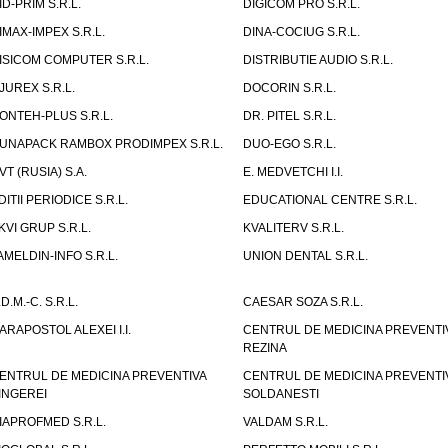
ID-PRIM S.R.L.
DIGICOM PRO S.R.L.
IMAX-IMPEX S.R.L.
DINA-COCIUG S.R.L.
ISICOM COMPUTER S.R.L.
DISTRIBUTIE AUDIO S.R.L.
JUREX S.R.L.
DOCORIN S.R.L.
ONTEH-PLUS S.R.L.
DR. PITEL S.R.L.
UNAPACK RAMBOX PRODIMPEX S.R.L.
DUO-EGO S.R.L.
VT (RUSIA) S.A.
E. MEDVETCHI I.I.
DITII PERIODICE S.R.L.
EDUCATIONAL CENTRE S.R.L.
KVI GRUP S.R.L.
KVALITERV S.R.L.
AMELDIN-INFO S.R.L.
UNION DENTAL S.R.L.
.D.M.-C. S.R.L.
CAESAR SOZA S.R.L.
ARAPOSTOL ALEXEI I.I.
CENTRUL DE MEDICINA PREVENTI
REZINA
ENTRUL DE MEDICINA PREVENTIVA
CENTRUL DE MEDICINA PREVENTI
INGEREI
SOLDANESTI
IAPROFMED S.R.L.
VALDAM S.R.L.