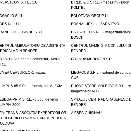
IPLASTCOM S.R.L., S.C.
BIRLIC & C S.R.L. - magazinul-salon
KOMTEL
OGACI G.G. I.I.
BOLOTNOV GROUP I.I.
ORS IULIU I.I.
BOSNALIJEK d.d. SARAJEVO
RANDLUX LOGISTIC S.R.L.
BSHG-TECH S.R.L. - magazinul-salo
BOSCH
ENTRUL AMBULATORIU DE ASISTENTA
CENTRUL MAMEI SI A COPILULUI D
EDICALA DIN BENDER
BENDER
RAND HALL centrul comercial - MANOLII
GRANDISMEDOZON S.R.L.
.R.L.
UMEA CEASURILOR, magazin
MEGACUB S.R.L. - salonul de compu
CUB
LIMPUS-85 S.R.L. - fitness club ALEXIA
PHONE STORE MOLDOVA S.R.L. - re
magazinelor ALO
EBEGA-PRIM S.R.L. - clubul de tenis
SPITALUL CENTRAL ORASENESC D
LIMPIA-2000
BENDER
EM-TRANS. ASOCIATIA EXPEDITORILOR
AIESEC CHISINAU
I BROKERILOR VAMALI DIN REPUBLICA
OLDOVA