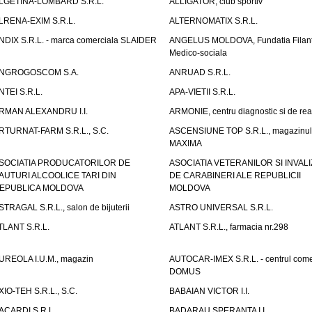
LGETINA-LOMBARD S.R.L.
ALLIGATOR, club sportiv
LRENA-EXIM S.R.L.
ALTERNOMATIX S.R.L.
NDIX S.R.L. - marca comerciala SLAIDER
ANGELUS MOLDOVA, Fundatia Filant
Medico-sociala
NGROGOSCOM S.A.
ANRUAD S.R.L.
NTEI S.R.L.
APA-VIETII S.R.L.
RMAN ALEXANDRU I.I.
ARMONIE, centru diagnostic si de reab
RTURNAT-FARM S.R.L., S.C.
ASCENSIUNE TOP S.R.L., magazinul
MAXIMA
SOCIATIA PRODUCATORILOR DE
ASOCIATIA VETERANILOR SI INVALI
AUTURI ALCOOLICE TARI DIN
DE CARABINERI ALE REPUBLICII
EPUBLICA MOLDOVA
MOLDOVA
STRAGAL S.R.L., salon de bijuterii
ASTRO UNIVERSAL S.R.L.
TLANT S.R.L.
ATLANT S.R.L., farmacia nr.298
UREOLA I.U.M., magazin
AUTOCAR-IMEX S.R.L. - centrul come
DOMUS
XIO-TEH S.R.L., S.C.
BABAIAN VICTOR I.I.
ACARDI S.R.L.
BADARAU SPERANTA I.I.