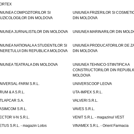
ORTEX
NIUNEA COMPOZITORILOR SI
UNIUNEA FRIZERILOR SI COSMETI
UZICOLOGILOR DIN MOLDOVA
DIN MOLDOVA
NIUNEA JURNALISTILOR DIN MOLDOVA
UNIUNEA MARINARILOR DIN MOLD
NIUNEA NATIONALA A STUDENTILOR SI
UNIUNEA PRODUCATORILOR DE Z
INERETULUI DIN REPUBLICA MOLDOVA
DIN MOLDOVA
NIUNEA TEATRALA DIN MOLDOVA
UNIUNEA TEHNICO-STIINTIFICA A
CONSTRUCTORILOR DIN REPUBLI
MOLDOVA
NIVERSAL-FARM S.R.L.
UNIVERSCOOP LEOVA
RUM & A S.R.L.
UTA-IMPEX S.R.L.
TLAPCAR S.A.
VALVERI S.R.L.
ASIMCOM S.R.L.
VAVES S.R.L.
ECTOR V-N S.R.L.
VENIT S.R.L. - magazinul VEST
ETUS S.R.L. - magazin Lotos
VINAMEX S.R.L. - Orient Farmacia