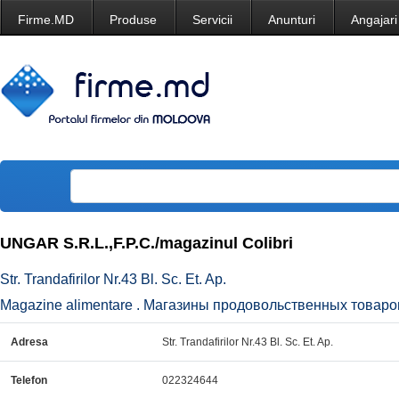
Firme.MD
Produse
Servicii
Anunturi
Angajari
UNGAR S.R.L.,F.P.C./magazinul Colibri
Str. Trandafirilor Nr.43 Bl. Sc. Et. Ap.
Magazine alimentare . Магазины продовольственных товаров
Adresa
Str. Trandafirilor Nr.43 Bl. Sc. Et. Ap.
Telefon
022324644