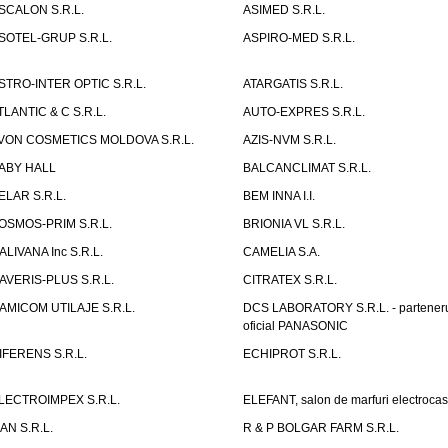
SCALON S.R.L.
ASIMED S.R.L.
SOTEL-GRUP S.R.L.
ASPIRO-MED S.R.L.
STRO-INTER OPTIC S.R.L.
ATARGATIS S.R.L.
TLANTIC & C S.R.L.
AUTO-EXPRES S.R.L.
VON COSMETICS MOLDOVA S.R.L.
AZIS-NVM S.R.L.
ABY HALL
BALCANCLIMAT S.R.L.
ELAR S.R.L.
BEM INNA I.I.
OSMOS-PRIM S.R.L.
BRIONIA VL S.R.L.
ALIVANA Inc S.R.L.
CAMELIA S.A.
AVERIS-PLUS S.R.L.
CITRATEX S.R.L.
AMICOM UTILAJE S.R.L.
DCS LABORATORY S.R.L. - partener
oficial PANASONIC
IFERENS S.R.L.
ECHIPROT S.R.L.
LECTROIMPEX S.R.L.
ELEFANT, salon de marfuri electrocas
IAN S.R.L.
R & P BOLGAR FARM S.R.L.