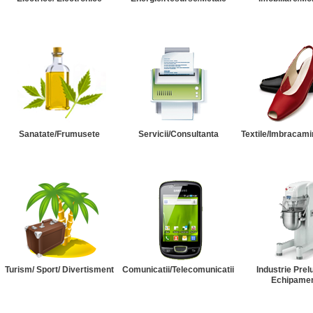
Sanatate/Frumusete
Servicii/Consultanta
Textile/Imbracami
Turism/ Sport/ Divertisment
Comunicatii/Telecomunicatii
Industrie Prel
Echipame