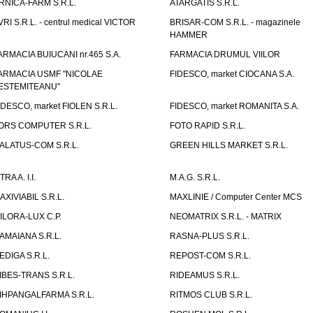
RNICA-FARM S.R.L.
ATARGATIS S.R.L.
VRI S.R.L. - centrul medical VICTOR
BRISAR-COM S.R.L. - magazinele
HAMMER
ARMACIA BUIUCANI nr.465 S.A.
FARMACIA DRUMUL VIILOR
ARMACIA USMF "NICOLAE
FIDESCO, market CIOCANA S.A.
ESTEMITEANU"
IDESCO, market FIOLEN S.R.L.
FIDESCO, market ROMANITA S.A.
ORS COMPUTER S.R.L.
FOTO RAPID S.R.L.
ALATUS-COM S.R.L.
GREEN HILLS MARKET S.R.L.
TRA A. I.I.
M.A.G. S.R.L.
AXIVIABIL S.R.L.
MAXLINIE / Computer Center MCS
ILORA-LUX C.P.
NEOMATRIX S.R.L. - MATRIX
AMAIANA S.R.L.
RASNA-PLUS S.R.L.
EDIGA S.R.L.
REPOST-COM S.R.L.
IBES-TRANS S.R.L.
RIDEAMUS S.R.L.
IHPANGALFARMA S.R.L.
RITMOS CLUB S.R.L.