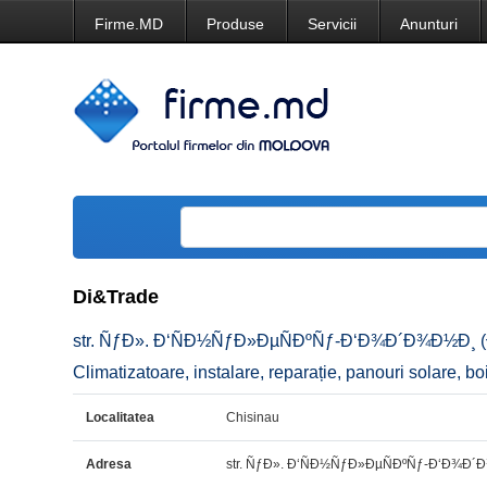
Firme.MD
Produse
Servicii
Anunturi
Di&Trade
str. ÑƒÐ». Ð‘ÑÐ½ÑƒÐ»ÐµÑÐºÑƒ-Ð‘Ð¾Ð´Ð¾Ð½Ð¸ (Ð
Climatizatoare, instalare, reparație, panouri solare, bo
Localitatea
Chisinau
Adresa
str. ÑƒÐ». Ð‘ÑÐ½ÑƒÐ»ÐµÑÐºÑƒ-Ð‘Ð¾Ð´Ð