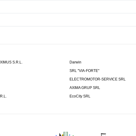
IMUS S.R.L.
Darwin
SRL "VIA-FORTE"
ELECTROMOTOR-SERVICE SRL
AXIMA GRUP SRL
R.L.
EcoCity SRL