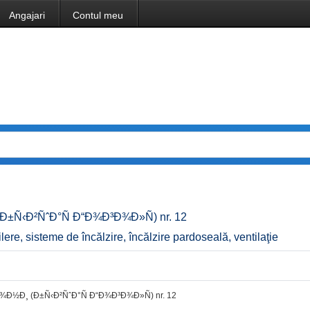
Angajari
Contul meu
±Ñ‹Ð²ÑˆÐ°Ñ Ð“Ð¾Ð³Ð¾Ð»Ñ) nr. 12
ilere, sisteme de încălzire, încălzire pardoseală, ventilaţie
¾Ð½Ð¸ (Ð±Ñ‹Ð²ÑˆÐ°Ñ Ð“Ð¾Ð³Ð¾Ð»Ñ) nr. 12