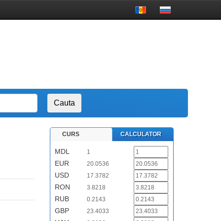
CURS
CALCULATOR
MDL
1
EUR
20.0536
USD
17.3782
RON
3.8218
RUB
0.2143
GBP
23.4033