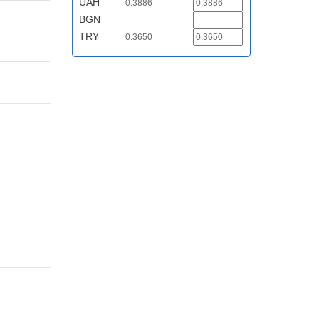
UAH
0.3886
BGN
TRY
0.3650