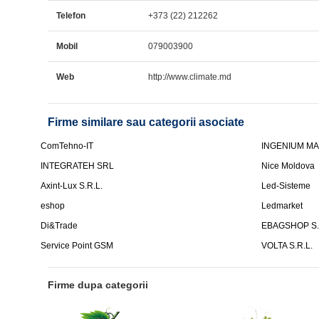
Telefon
+373 (22) 212262
Mobil
079003900
Web
http://www.climate.md
Firme similare sau categorii asociate
ComTehno-IT
INGENIUM MAX
INTEGRATEH SRL
Nice Moldova
Axint-Lux S.R.L.
Led-Sisteme
eshop
Ledmarket
Di&Trade
EBAGSHOP S.
Service Point GSM
VOLTA S.R.L.
Firme dupa categorii