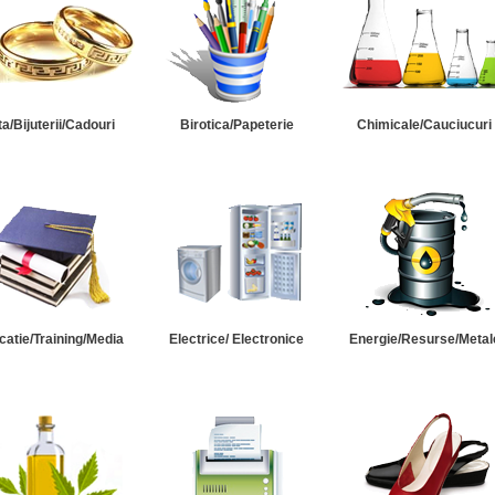
ta/Bijuterii/Cadouri
Birotica/Papeterie
Chimicale/Cauciucuri
catie/Training/Media
Electrice/ Electronice
Energie/Resurse/Metal