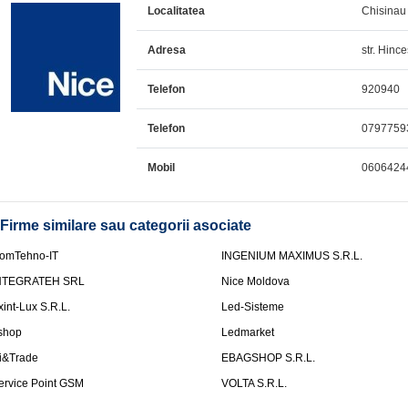
Localitatea
Chisinau
Adresa
str. Hince
Telefon
920940
Telefon
0797759
Mobil
0606424
Firme similare sau categorii asociate
omTehno-IT
INGENIUM MAXIMUS S.R.L.
NTEGRATEH SRL
Nice Moldova
xint-Lux S.R.L.
Led-Sisteme
shop
Ledmarket
i&Trade
EBAGSHOP S.R.L.
ervice Point GSM
VOLTA S.R.L.