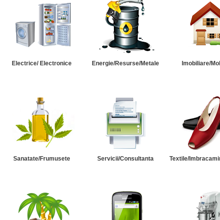
Electrice/ Electronice
Energie/Resurse/Metale
Imobiliare/Mob
Sanatate/Frumusete
Servicii/Consultanta
Textile/Imbracami