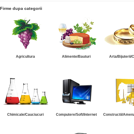
Firme dupa categorii
Agricultura
Alimente/Bauturi
Arta/Bijuterii/
Chimicale/Cauciucuri
Computere/Soft/Internet
Constructii/Amena