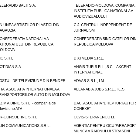
ELERADIO BALTI S.A.
TELERADIO-MOLDOVA, COMPANIA,
INSTITUTIA PUBLICA NATIONALA A
AUDIOVIZUALULUI
NIUNEA ARTISTILOR PLASTICI DIN
CIJ. CENTRUL INDEPENDENT DE
AGAUZIA
JURNALISM
ONFEDERATIA NATIONALA A
CONFEDERATIA SINDICATELOR DI
ATRONATULUI DIN REPUBLICA
REPUBLICA MOLDOVA
OLDOVA
IC S.R.L.
DIXI MEDIA S.R.L.
OTIDIAN S.A.
ANGIS-TUR S.R.L., S.C. - AKCENT
INTERNATIONAL
OSTUL DE TELEVIZIUNE DIN BENDER
ADVAR S.R.L., I.M.
ITA. ASOCIATIA INTERNATIONALA A
ALLARABIA JOBS S.R.L., I.C.S.
RANSPORTORILOR AUTO DIN MOLDOVA
IZIM AIDINIC S.R.L. - compania de
DAC. ASOCIATIA "DREPTURI AUTOR
eleviziune ATV
CONEXE"
R-CONSULTING S.R.L.
OLVIS-STEPANENCO I.I.
UN COMMUNICATIONS S.R.L.
AGENTIA PENTRU OCUPAREA FORT
MUNCA A RAIONULUI STRASENI