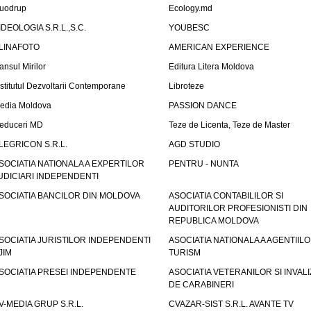
uodrup
Ecology.md
IDEOLOGIA S.R.L.,S.C.
YOUBESC
LINAFOTO
AMERICAN EXPERIENCE
ansul Mirilor
Editura Litera Moldova
nstitutul Dezvoltarii Contemporane
Libroteze
edia Moldova
PASSION DANCE
educeri MD
Teze de Licenta, Teze de Master
LEGRICON S.R.L.
AGD STUDIO
SOCIATIA NATIONALA A EXPERTILOR
PENTRU - NUNTA
UDICIARI INDEPENDENTI
SOCIATIA BANCILOR DIN MOLDOVA
ASOCIATIA CONTABILILOR SI
AUDITORILOR PROFESIONISTI DIN
REPUBLICA MOLDOVA
SOCIATIA JURISTILOR INDEPENDENTI
ASOCIATIA NATIONALA A AGENTIIL
JIM
TURISM
SOCIATIA PRESEI INDEPENDENTE
ASOCIATIA VETERANILOR SI INVALI
DE CARABINERI
V-MEDIA GRUP S.R.L.
CVAZAR-SIST S.R.L. AVANTE TV