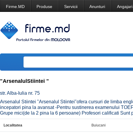
Firme.MD
Produse
Servicii
Anunturi
Angajari
"ArsenalulStiintei "
str. Alba-Iulia nr. 75
Arsenalul Stiintei "Arsenalul Stiintei"ofera cursuri de limba en
incepatori pina la avansat -Pentru sustinerea examenului TOE
Grupe mici(de la 2 pina la 6 persoane) Profesori calificati Sunt 
Localitatea
Buiucani