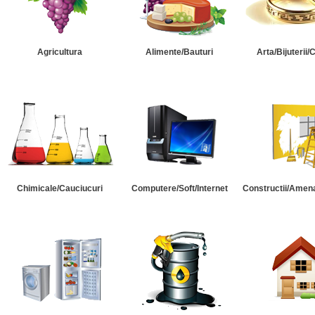
Agricultura
Alimente/Bauturi
Arta/Bijuterii/
Chimicale/Cauciucuri
Computere/Soft/Internet
Constructii/Amena