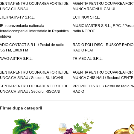
GENTIA PENTRU OCUPAREA FORTEI DE
AGENTIA PENTRU OCUPAREA FORT
UNCA CHISINAU
MUNCA RAIONUL CAHUL
LTERNATIV-TV S.R.L.
ECHINOX S.R.L.
IR, reprezentanta nationala
MUSIC MASTER S.R.L., F.P.C. / Postu
eleradiocompaniei interstatale in Republica
radio NOROC
oldova
ADIO CONTACT S.R.L. / Postul de radio
RADIO POLI-DISC - RUSKOE RADIO
ISS FM, 100.9 FM
RADIO PLAI
AVVO-ASTRA S.R.L.
TRIMEDIAL S.R.L.
GENTIA PENTRU OCUPAREA FORTEI DE
AGENTIA PENTRU OCUPAREA FORT
UNCA CHISINAU / Sectorul BUIUCANI
MUNCA CHISINAU / Sectorul CENT
GENTIA PENTRU OCUPAREA FORTEI DE
PROVIDEO S.R.L. / Postul de radio 
UNCA CHISINAU / Sectorul RISCANI
RADIO
Firme dupa categorii