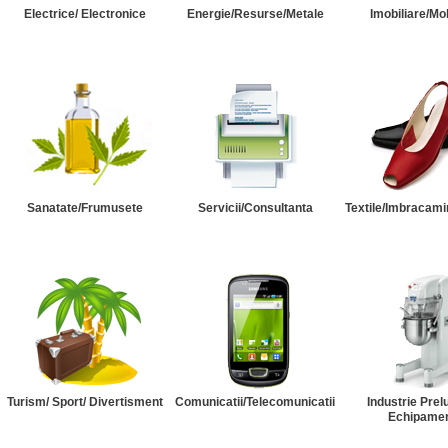
Electrice/ Electronice
Energie/Resurse/Metale
Imobiliare/Mob
Sanatate/Frumusete
Servicii/Consultanta
Textile/Imbracami
Turism/ Sport/ Divertisment
Comunicatii/Telecomunicatii
Industrie Prel
Echipame