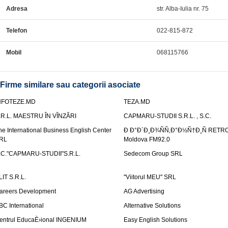
Adresa
str. Alba-Iulia nr. 75
Telefon
022-815-872
Mobil
068115766
Firme similare sau categorii asociate
NFOTEZE.MD
TEZA.MD
.R.L. MAESTRU ÎN VÎNZĂRI
CAPMARU-STUDII S.R.L. , S.C.
he International Business English Center
Ð Ð°Ð´Ð¸Ð¾ÑÑ‚Ð°Ð½Ñ†Ð¸Ñ RETR
RL
Moldova FM92.0
.C."CAPMARU-STUDII"S.R.L.
Sedecom Group SRL
LIT S.R.L.
"Viitorul MEU" SRL
areers Development
AG Advertising
BC International
Alternative Solutions
entrul EducaÈ›ional INGENIUM
Easy English Solutions