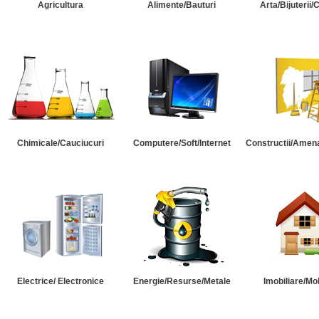
Agricultura
Alimente/Bauturi
Arta/Bijuterii/
Chimicale/Cauciucuri
Computere/Soft/Internet
Constructii/Amena
Electrice/ Electronice
Energie/Resurse/Metale
Imobiliare/Mob