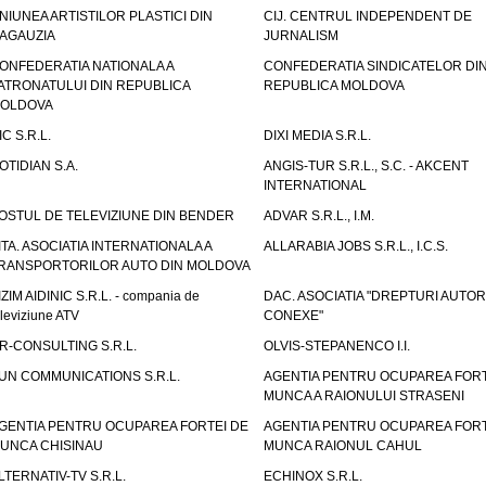
NIUNEA ARTISTILOR PLASTICI DIN
CIJ. CENTRUL INDEPENDENT DE
AGAUZIA
JURNALISM
ONFEDERATIA NATIONALA A
CONFEDERATIA SINDICATELOR DI
ATRONATULUI DIN REPUBLICA
REPUBLICA MOLDOVA
OLDOVA
IC S.R.L.
DIXI MEDIA S.R.L.
OTIDIAN S.A.
ANGIS-TUR S.R.L., S.C. - AKCENT
INTERNATIONAL
OSTUL DE TELEVIZIUNE DIN BENDER
ADVAR S.R.L., I.M.
ITA. ASOCIATIA INTERNATIONALA A
ALLARABIA JOBS S.R.L., I.C.S.
RANSPORTORILOR AUTO DIN MOLDOVA
IZIM AIDINIC S.R.L. - compania de
DAC. ASOCIATIA "DREPTURI AUTOR
eleviziune ATV
CONEXE"
R-CONSULTING S.R.L.
OLVIS-STEPANENCO I.I.
UN COMMUNICATIONS S.R.L.
AGENTIA PENTRU OCUPAREA FORT
MUNCA A RAIONULUI STRASENI
GENTIA PENTRU OCUPAREA FORTEI DE
AGENTIA PENTRU OCUPAREA FORT
UNCA CHISINAU
MUNCA RAIONUL CAHUL
LTERNATIV-TV S.R.L.
ECHINOX S.R.L.