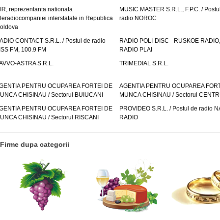
IR, reprezentanta nationala
MUSIC MASTER S.R.L., F.P.C. / Postu
eleradiocompaniei interstatale in Republica
radio NOROC
oldova
ADIO CONTACT S.R.L. / Postul de radio
RADIO POLI-DISC - RUSKOE RADIO
ISS FM, 100.9 FM
RADIO PLAI
AVVO-ASTRA S.R.L.
TRIMEDIAL S.R.L.
GENTIA PENTRU OCUPAREA FORTEI DE
AGENTIA PENTRU OCUPAREA FORT
UNCA CHISINAU / Sectorul BUIUCANI
MUNCA CHISINAU / Sectorul CENT
GENTIA PENTRU OCUPAREA FORTEI DE
PROVIDEO S.R.L. / Postul de radio 
UNCA CHISINAU / Sectorul RISCANI
RADIO
Firme dupa categorii