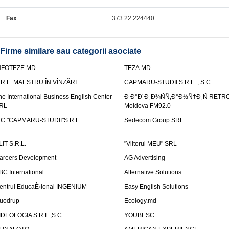
Fax
+373 22 224440
Firme similare sau categorii asociate
NFOTEZE.MD
TEZA.MD
.R.L. MAESTRU ÎN VÎNZĂRI
CAPMARU-STUDII S.R.L. , S.C.
he International Business English Center
Ð Ð°Ð´Ð¸Ð¾ÑÑ‚Ð°Ð½Ñ†Ð¸Ñ RETR
RL
Moldova FM92.0
.C."CAPMARU-STUDII"S.R.L.
Sedecom Group SRL
LIT S.R.L.
"Viitorul MEU" SRL
areers Development
AG Advertising
BC International
Alternative Solutions
entrul EducaÈ›ional INGENIUM
Easy English Solutions
uodrup
Ecology.md
IDEOLOGIA S.R.L.,S.C.
YOUBESC