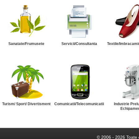
Sanatate/Frumusete
Servicii/Consultanta
Textile/Imbracami
Turism/ Sport/ Divertisment
Comunicatii/Telecomunicatii
Industrie Prel
Echipame
© 2006 - 2026 Toate 