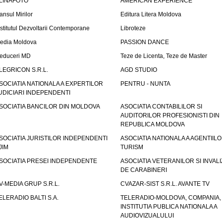
LINAFOTO
AMERICAN EXPERIENCE
ansul Mirilor
Editura Litera Moldova
nstitutul Dezvoltarii Contemporane
Libroteze
edia Moldova
PASSION DANCE
educeri MD
Teze de Licenta, Teze de Master
LEGRICON S.R.L.
AGD STUDIO
SOCIATIA NATIONALA A EXPERTILOR
PENTRU - NUNTA
UDICIARI INDEPENDENTI
SOCIATIA BANCILOR DIN MOLDOVA
ASOCIATIA CONTABILILOR SI
AUDITORILOR PROFESIONISTI DIN
REPUBLICA MOLDOVA
SOCIATIA JURISTILOR INDEPENDENTI
ASOCIATIA NATIONALA A AGENTIIL
JIM
TURISM
SOCIATIA PRESEI INDEPENDENTE
ASOCIATIA VETERANILOR SI INVALI
DE CARABINERI
V-MEDIA GRUP S.R.L.
CVAZAR-SIST S.R.L. AVANTE TV
ELERADIO BALTI S.A.
TELERADIO-MOLDOVA, COMPANIA,
INSTITUTIA PUBLICA NATIONALA A
AUDIOVIZUALULUI