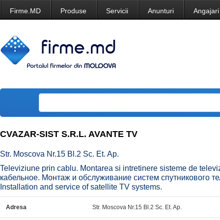
Firme.MD
Produse
Servicii
Anunturi
Angajari
CVAZAR-SIST S.R.L. AVANTE TV
Str. Moscova Nr.15 Bl.2 Sc. Et. Ap.
Televiziune prin cablu. Montarea si intretinere sisteme de telev
кабельное. Монтаж и обслуживание систем спутникового тел
Installation and service of satellite TV systems.
Adresa
Str. Moscova Nr.15 Bl.2 Sc. Et. Ap.