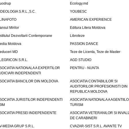
uodrup
Ecology.md
IDEOLOGIA S.R.L.,S.C.
YOUBESC
LINAFOTO
AMERICAN EXPERIENCE
ansul Mirilor
Editura Litera Moldova
nstitutul Dezvoltarii Contemporane
Libroteze
edia Moldova
PASSION DANCE
educeri MD
Teze de Licenta, Teze de Master
LEGRICON S.R.L.
AGD STUDIO
SOCIATIA NATIONALA A EXPERTILOR
PENTRU - NUNTA
UDICIARI INDEPENDENTI
SOCIATIA BANCILOR DIN MOLDOVA
ASOCIATIA CONTABILILOR SI
AUDITORILOR PROFESIONISTI DIN
REPUBLICA MOLDOVA
SOCIATIA JURISTILOR INDEPENDENTI
ASOCIATIA NATIONALA A AGENTIIL
JIM
TURISM
SOCIATIA PRESEI INDEPENDENTE
ASOCIATIA VETERANILOR SI INVALI
DE CARABINERI
V-MEDIA GRUP S.R.L.
CVAZAR-SIST S.R.L. AVANTE TV