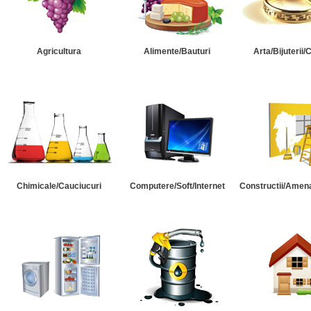
Agricultura
Alimente/Bauturi
Arta/Bijuterii/
Chimicale/Cauciucuri
Computere/Soft/Internet
Constructii/Amena