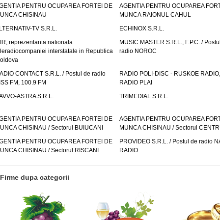
GENTIA PENTRU OCUPAREA FORTEI DE
AGENTIA PENTRU OCUPAREA FORT
UNCA CHISINAU
MUNCA RAIONUL CAHUL
LTERNATIV-TV S.R.L.
ECHINOX S.R.L.
IR, reprezentanta nationala
MUSIC MASTER S.R.L., F.P.C. / Postu
eleradiocompaniei interstatale in Republica
radio NOROC
oldova
ADIO CONTACT S.R.L. / Postul de radio
RADIO POLI-DISC - RUSKOE RADIO
ISS FM, 100.9 FM
RADIO PLAI
AVVO-ASTRA S.R.L.
TRIMEDIAL S.R.L.
GENTIA PENTRU OCUPAREA FORTEI DE
AGENTIA PENTRU OCUPAREA FORT
UNCA CHISINAU / Sectorul BUIUCANI
MUNCA CHISINAU / Sectorul CENT
GENTIA PENTRU OCUPAREA FORTEI DE
PROVIDEO S.R.L. / Postul de radio 
UNCA CHISINAU / Sectorul RISCANI
RADIO
Firme dupa categorii