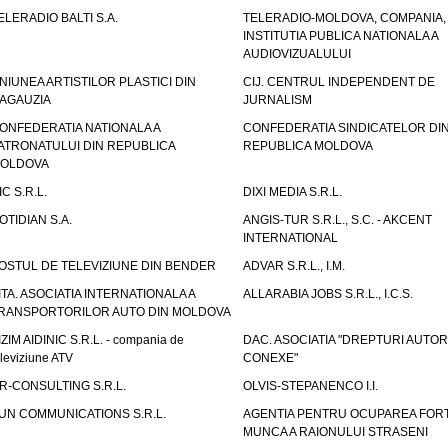
ELERADIO BALTI S.A.
TELERADIO-MOLDOVA, COMPANIA,
INSTITUTIA PUBLICA NATIONALA A
AUDIOVIZUALULUI
NIUNEA ARTISTILOR PLASTICI DIN
CIJ. CENTRUL INDEPENDENT DE
AGAUZIA
JURNALISM
ONFEDERATIA NATIONALA A
CONFEDERATIA SINDICATELOR DI
ATRONATULUI DIN REPUBLICA
REPUBLICA MOLDOVA
OLDOVA
IC S.R.L.
DIXI MEDIA S.R.L.
OTIDIAN S.A.
ANGIS-TUR S.R.L., S.C. - AKCENT
INTERNATIONAL
OSTUL DE TELEVIZIUNE DIN BENDER
ADVAR S.R.L., I.M.
ITA. ASOCIATIA INTERNATIONALA A
ALLARABIA JOBS S.R.L., I.C.S.
RANSPORTORILOR AUTO DIN MOLDOVA
IZIM AIDINIC S.R.L. - compania de
DAC. ASOCIATIA "DREPTURI AUTOR
eleviziune ATV
CONEXE"
R-CONSULTING S.R.L.
OLVIS-STEPANENCO I.I.
UN COMMUNICATIONS S.R.L.
AGENTIA PENTRU OCUPAREA FORT
MUNCA A RAIONULUI STRASENI