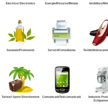
Electrice/ Electronice
Energie/Resurse/Metale
Imobiliare/Mob
Sanatate/Frumusete
Servicii/Consultanta
Textile/Imbracami
Turism/ Sport/ Divertisment
Comunicatii/Telecomunicatii
Industrie Prel
Echipame