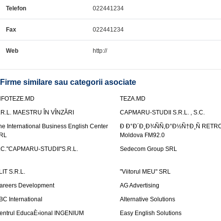
Telefon
022441234
Fax
022441234
Web
http://
Firme similare sau categorii asociate
NFOTEZE.MD
TEZA.MD
.R.L. MAESTRU ÎN VÎNZĂRI
CAPMARU-STUDII S.R.L. , S.C.
he International Business English Center
Ð Ð°Ð´Ð¸Ð¾ÑÑ‚Ð°Ð½Ñ†Ð¸Ñ RETR
RL
Moldova FM92.0
.C."CAPMARU-STUDII"S.R.L.
Sedecom Group SRL
LIT S.R.L.
"Viitorul MEU" SRL
areers Development
AG Advertising
BC International
Alternative Solutions
entrul EducaÈ›ional INGENIUM
Easy English Solutions