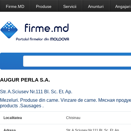
Firme.MD
Produse
Servicii
Anunturi
Angajari
AUGUR PERLA S.A.
Str. A.Sciusev Nr.111 Bl. Sc. Et. Ap.
Mezeluri. Produse din carne. Vinzare de carne. Мясная проду
products .Sausages .
Localitatea
Chisinau
Adresa
Str. A.Sciusev Nr.111 Bl. Sc. Et. Ap.