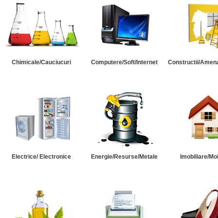
Chimicale/Cauciucuri
Computere/Soft/Internet
Constructii/Amena
Electrice/ Electronice
Energie/Resurse/Metale
Imobiliare/Mob