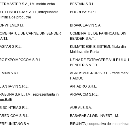
EERMASTER S.A., I.M. moldo-ceha
BESTVIN S.R.L.
IOTEHNOLOGIA S.A.T.I., intreprindere
BOGROSS S.R.L.
iintifica de productie
ORVITLMEX I.I.
BRAVICEA-VIN S.A.
OMBINATUL DE CARNE DIN BENDER
COMBINATUL DE PANIFICATIE DIN
A.T.I.
BENDER S.A.T.I.
ASPAR S.R.L.
KLIMATICESKIE SISTEMI, filiala din
Moldova din Rusia
RC EXPOIMPOCOM S.R.L.
UZINA DE EXTRAGERE A ULEIULUI 
BENDER S.A.T.D.
CVINA S.R.L.
AGROSMIXGRUP S.R.L. - trade mark
HAIDUC
LIANTA-VIN S.R.L.
ANTADRO S.R.L.
PA BUNA S.R.L., I.M., reprezentanta in
ARIVACOM S.R.L.
un.Balti
S SCINTEIA S.R.L.
AUR ALB S.A.
ARED-COM S.R.L.
BASARABIA LWIN-INVEST, I.M.
ERE UNITANG S.A.
BIRUINTA, cooperativa de intreprinzat