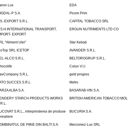
aron Lux
EDA
IGDAL-P S.A.
Picom Prim
.S.-EXPORT S.R.L.
CAPITAL TOBACCO SRL
.S.H.INTERNATIONAL TRANSPORT,
ERGUN NUTRIMENTS LTD CO
MPORT- EXPORT
RL "Aliment Ulei"
Star Kebab
ioTop SRL ICETOP
AVANDER S.R.L.
EL-ALCO S.R.L.
BELTOROGRUP S.R.L.
hocolife
Colun V.I.I.
avCompany S.R.L.
geld progres
ATO SUCCES S.R.L.
Metro
ARZA ALBA S.A.
BASARAB-VIN S.A.
ENDERY STARCH PRODUCTS WORKS
BRITISH AMERICAN TOBACCO MO
.R.L.
UCOVAT S.R.L., intreprinderea de produse
BUCURIA S.A.
erealiere
OMBINATUL DE PIINE DIN BALTI S.A.
Mercomez-Lux SRL