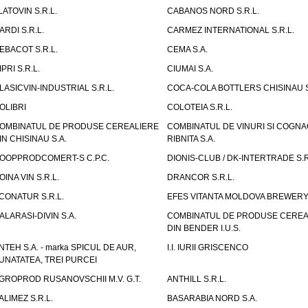
LATOVIN S.R.L.
CABANOS NORD S.R.L.
ARDI S.R.L.
CARMEZ INTERNATIONAL S.R.L.
EBACOT S.R.L.
CEMA S.A.
IPRI S.R.L.
CIUMAI S.A.
LASICVIN-INDUSTRIAL S.R.L.
COCA-COLA BOTTLERS CHISINAU S
OLIBRI
COLOTEIA S.R.L.
OMBINATUL DE PRODUSE CEREALIERE
COMBINATUL DE VINURI SI COGNA
IN CHISINAU S.A.
RIBNITA S.A.
OOPPRODCOMERT-S C.P.C.
DIONIS-CLUB / DK-INTERTRADE S.R
OINA VIN S.R.L.
DRANCOR S.R.L.
CONATUR S.R.L.
EFES VITANTA MOLDOVA BREWERY 
ALARASI-DIVIN S.A.
COMBINATUL DE PRODUSE CEREA
DIN BENDER I.U.S.
NTEH S.A. - marka SPICUL DE AUR,
I.I. IURII GRISCENCO
UNATATEA, TREI PURCEI
GROPROD RUSANOVSCHII M.V. G.T.
ANTHILL S.R.L.
ALIMEZ S.R.L.
BASARABIA NORD S.A.