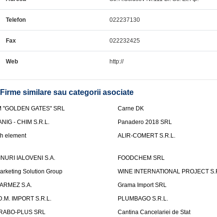
Telefon
022237130
Fax
022232425
Web
http://
Firme similare sau categorii asociate
M "GOLDEN GATES" SRL
Carne DK
ANIG - CHIM S.R.L.
Panadero 2018 SRL
th element
ALIR-COMERT S.R.L.
INURI IALOVENI S.A.
FOODCHEM SRL
arketing Solution Group
WINE INTERNATIONAL PROJECT S.R
ARMEZ S.A.
Grama Import SRL
.D.M. IMPORT S.R.L.
PLUMBAGO S.R.L.
RABO-PLUS SRL
Cantina Cancelariei de Stat