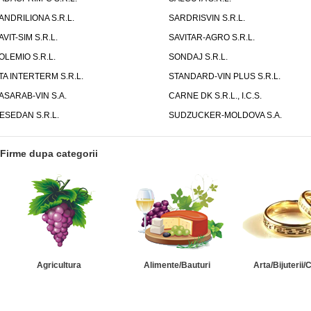
ANDRILIONA S.R.L.
SARDRISVIN S.R.L.
AVIT-SIM S.R.L.
SAVITAR-AGRO S.R.L.
OLEMIO S.R.L.
SONDAJ S.R.L.
TA INTERTERM S.R.L.
STANDARD-VIN PLUS S.R.L.
ASARAB-VIN S.A.
CARNE DK S.R.L., I.C.S.
ESEDAN S.R.L.
SUDZUCKER-MOLDOVA S.A.
Firme dupa categorii
Agricultura
Alimente/Bauturi
Arta/Bijuterii/