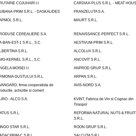
RUTARIE COJUHARI I.I.
CARDIAX-PLUS S.R.L. - MEAT HOU
UBANA-PRIM S.R.L. - DASKALIDES
FRANZELUTA S.A.
APMOL S.R.L.
MAURT S.R.L.
RODUSE CEREALIERE S.A.
RENAISSANCE-PERFECT S.R.L.
A-BAN-EST-1 S.R.L., S.C.
AESTIVUM-PRIM S.R.L.
LBERTINA S.R.L.
ALCOLUX S.R.L.
MG-KERNEL S.R.L., S.C.
ANCOVIT S.R.L.
NGELA MOISEI I.I.
ANPROD GRUP S.R.L.
RMONIA GUSTULUI S.R.L.
ARPAN S.R.L.
VANGARD, firma cooperatista de
AVIS-NORD S.A.
roductie, achizitie si comert
URO - ALCO S.A.
KVINT, Fabrica de Vin si Cognac din
Tiraspol
ATUS S.R.L.
REFORMA NATURAL NUTS & FRUIT
S.R.L.
INGO STAR S.R.L.
ROON GRUP S.R.L.
ADACPRIM-C S.R.L.
SALCUTA S.R.L.