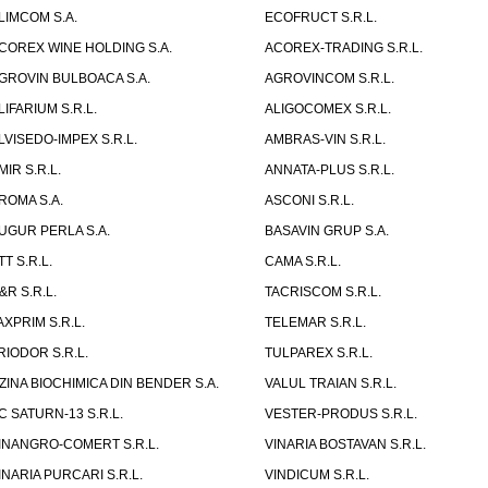
LIMCOM S.A.
ECOFRUCT S.R.L.
COREX WINE HOLDING S.A.
ACOREX-TRADING S.R.L.
GROVIN BULBOACA S.A.
AGROVINCOM S.R.L.
LIFARIUM S.R.L.
ALIGOCOMEX S.R.L.
LVISEDO-IMPEX S.R.L.
AMBRAS-VIN S.R.L.
MIR S.R.L.
ANNATA-PLUS S.R.L.
ROMA S.A.
ASCONI S.R.L.
UGUR PERLA S.A.
BASAVIN GRUP S.A.
TT S.R.L.
CAMA S.R.L.
&R S.R.L.
TACRISCOM S.R.L.
AXPRIM S.R.L.
TELEMAR S.R.L.
RIODOR S.R.L.
TULPAREX S.R.L.
ZINA BIOCHIMICA DIN BENDER S.A.
VALUL TRAIAN S.R.L.
C SATURN-13 S.R.L.
VESTER-PRODUS S.R.L.
INANGRO-COMERT S.R.L.
VINARIA BOSTAVAN S.R.L.
INARIA PURCARI S.R.L.
VINDICUM S.R.L.