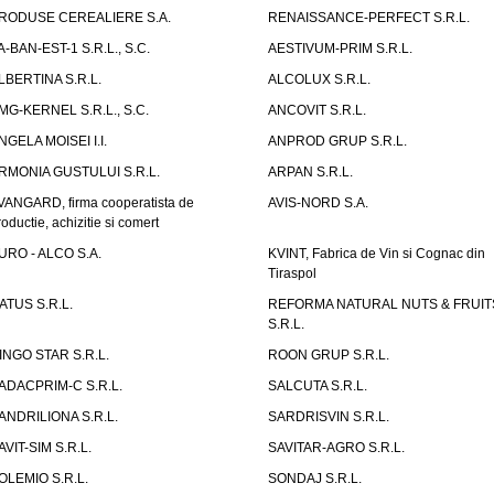
RODUSE CEREALIERE S.A.
RENAISSANCE-PERFECT S.R.L.
A-BAN-EST-1 S.R.L., S.C.
AESTIVUM-PRIM S.R.L.
LBERTINA S.R.L.
ALCOLUX S.R.L.
MG-KERNEL S.R.L., S.C.
ANCOVIT S.R.L.
NGELA MOISEI I.I.
ANPROD GRUP S.R.L.
RMONIA GUSTULUI S.R.L.
ARPAN S.R.L.
VANGARD, firma cooperatista de
AVIS-NORD S.A.
roductie, achizitie si comert
URO - ALCO S.A.
KVINT, Fabrica de Vin si Cognac din
Tiraspol
ATUS S.R.L.
REFORMA NATURAL NUTS & FRUIT
S.R.L.
INGO STAR S.R.L.
ROON GRUP S.R.L.
ADACPRIM-C S.R.L.
SALCUTA S.R.L.
ANDRILIONA S.R.L.
SARDRISVIN S.R.L.
AVIT-SIM S.R.L.
SAVITAR-AGRO S.R.L.
OLEMIO S.R.L.
SONDAJ S.R.L.