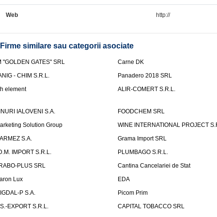
Web
http://
Firme similare sau categorii asociate
M "GOLDEN GATES" SRL
Carne DK
ANIG - CHIM S.R.L.
Panadero 2018 SRL
th element
ALIR-COMERT S.R.L.
INURI IALOVENI S.A.
FOODCHEM SRL
arketing Solution Group
WINE INTERNATIONAL PROJECT S.R
ARMEZ S.A.
Grama Import SRL
.D.M. IMPORT S.R.L.
PLUMBAGO S.R.L.
RABO-PLUS SRL
Cantina Cancelariei de Stat
aron Lux
EDA
IGDAL-P S.A.
Picom Prim
.S.-EXPORT S.R.L.
CAPITAL TOBACCO SRL