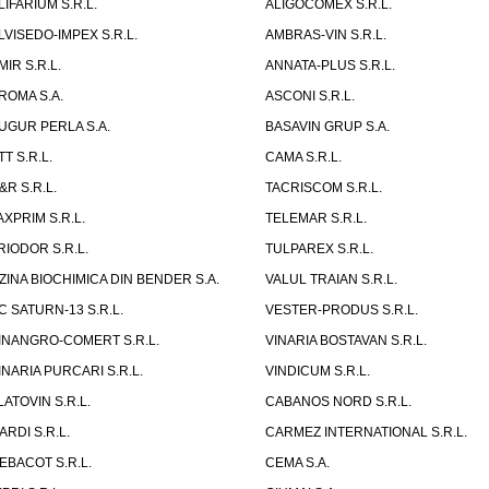
LIFARIUM S.R.L.
ALIGOCOMEX S.R.L.
LVISEDO-IMPEX S.R.L.
AMBRAS-VIN S.R.L.
MIR S.R.L.
ANNATA-PLUS S.R.L.
ROMA S.A.
ASCONI S.R.L.
UGUR PERLA S.A.
BASAVIN GRUP S.A.
TT S.R.L.
CAMA S.R.L.
&R S.R.L.
TACRISCOM S.R.L.
AXPRIM S.R.L.
TELEMAR S.R.L.
RIODOR S.R.L.
TULPAREX S.R.L.
ZINA BIOCHIMICA DIN BENDER S.A.
VALUL TRAIAN S.R.L.
C SATURN-13 S.R.L.
VESTER-PRODUS S.R.L.
INANGRO-COMERT S.R.L.
VINARIA BOSTAVAN S.R.L.
INARIA PURCARI S.R.L.
VINDICUM S.R.L.
LATOVIN S.R.L.
CABANOS NORD S.R.L.
ARDI S.R.L.
CARMEZ INTERNATIONAL S.R.L.
EBACOT S.R.L.
CEMA S.A.