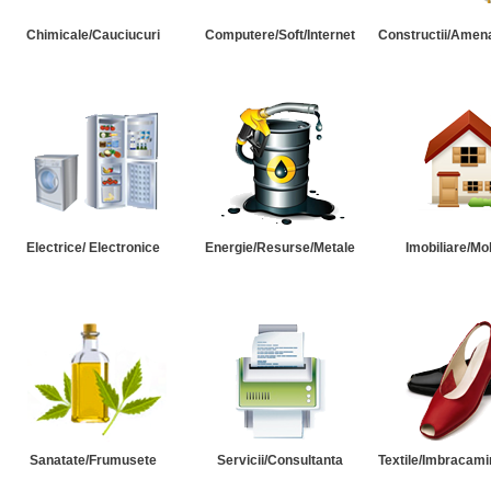
Chimicale/Cauciucuri
Computere/Soft/Internet
Constructii/Amena
Electrice/ Electronice
Energie/Resurse/Metale
Imobiliare/Mob
Sanatate/Frumusete
Servicii/Consultanta
Textile/Imbracami