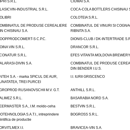
IPRI S.R.L.
CIUMAI S.A.
LASICVIN-INDUSTRIAL S.R.L.
COCA-COLA BOTTLERS CHISINAU S
OLIBRI
COLOTEIA S.R.L.
OMBINATUL DE PRODUSE CEREALIERE
COMBINATUL DE VINURI SI COGNA
IN CHISINAU S.A.
RIBNITA S.A.
OOPPRODCOMERT-S C.P.C.
DIONIS-CLUB / DK-INTERTRADE S.R
OINA VIN S.R.L.
DRANCOR S.R.L.
CONATUR S.R.L.
EFES VITANTA MOLDOVA BREWERY 
ALARASI-DIVIN S.A.
COMBINATUL DE PRODUSE CEREA
DIN BENDER I.U.S.
NTEH S.A. - marka SPICUL DE AUR,
I.I. IURII GRISCENCO
UNATATEA, TREI PURCEI
GROPROD RUSANOVSCHII M.V. G.T.
ANTHILL S.R.L.
ALIMEZ S.R.L.
BASARABIA NORD S.A.
EERMASTER S.A., I.M. moldo-ceha
BESTVIN S.R.L.
IOTEHNOLOGIA S.A.T.I., intreprindere
BOGROSS S.R.L.
iintifica de productie
ORVITLMEX I.I.
BRAVICEA-VIN S.A.