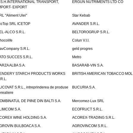
.S.H.INTERNATIONAL TRANSPORT,
ERGUN NUTRIMENTS LTD CO
MPORT- EXPORT
RL "Aliment Ulei"
Star Kebab
ioTop SRL ICETOP
AVANDER S.R.L.
EL-ALCO S.R.L.
BELTOROGRUP S.R.L.
hocolife
Colun V.I.I.
avCompany S.R.L.
geld progres
ATO SUCCES S.R.L.
Metro
ARZA ALBA S.A.
BASARAB-VIN S.A.
ENDERY STARCH PRODUCTS WORKS
BRITISH AMERICAN TOBACCO MO
.R.L.
UCOVAT S.R.L., intreprinderea de produse
BUCURIA S.A.
erealiere
OMBINATUL DE PIINE DIN BALTI S.A.
Mercomez-Lux SRL
LIMCOM S.A.
ECOFRUCT S.R.L.
COREX WINE HOLDING S.A.
ACOREX-TRADING S.R.L.
GROVIN BULBOACA S.A.
AGROVINCOM S.R.L.