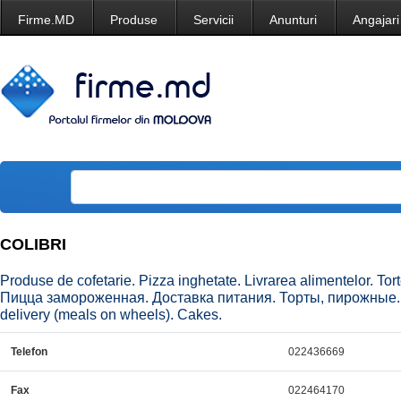
Firme.MD
Produse
Servicii
Anunturi
Angajari
COLIBRI
Produse de cofetarie. Pizza inghetate. Livrarea alimentelor. Tor
Пицца замороженная. Доставка питания. Торты, пирожные. C
delivery (meals on wheels). Cakes.
Telefon
022436669
Fax
022464170