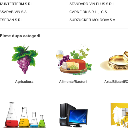
TA INTERTERM S.R.L.
STANDARD-VIN PLUS S.R.L.
ASARAB-VIN S.A.
CARNE DK S.R.L., I.C.S.
ESEDAN S.R.L.
SUDZUCKER-MOLDOVA S.A.
Firme dupa categorii
Agricultura
Alimente/Bauturi
Arta/Bijuterii/