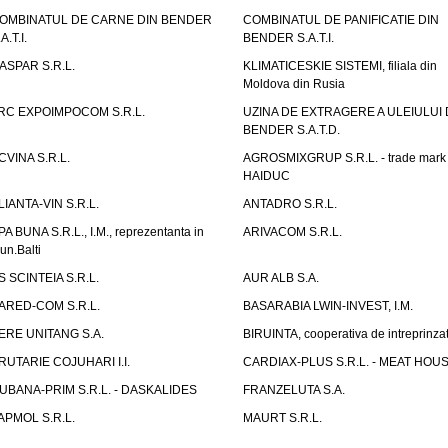
OMBINATUL DE CARNE DIN BENDER
COMBINATUL DE PANIFICATIE DIN
A.T.I.
BENDER S.A.T.I.
ASPAR S.R.L.
KLIMATICESKIE SISTEMI, filiala din
Moldova din Rusia
RC EXPOIMPOCOM S.R.L.
UZINA DE EXTRAGERE A ULEIULUI 
BENDER S.A.T.D.
CVINA S.R.L.
AGROSMIXGRUP S.R.L. - trade mark
HAIDUC
LIANTA-VIN S.R.L.
ANTADRO S.R.L.
PA BUNA S.R.L., I.M., reprezentanta in
ARIVACOM S.R.L.
un.Balti
S SCINTEIA S.R.L.
AUR ALB S.A.
ARED-COM S.R.L.
BASARABIA LWIN-INVEST, I.M.
ERE UNITANG S.A.
BIRUINTA, cooperativa de intreprinzat
RUTARIE COJUHARI I.I.
CARDIAX-PLUS S.R.L. - MEAT HOU
UBANA-PRIM S.R.L. - DASKALIDES
FRANZELUTA S.A.
APMOL S.R.L.
MAURT S.R.L.