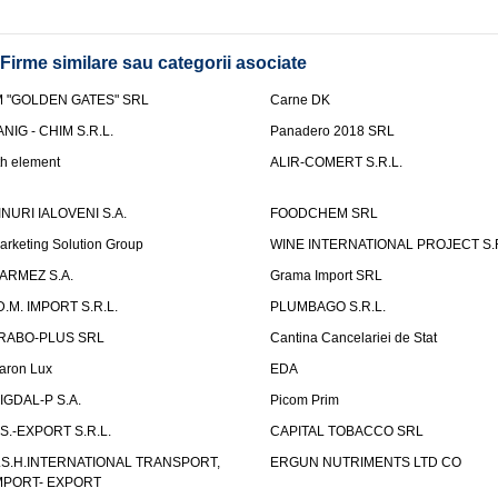
Firme similare sau categorii asociate
M "GOLDEN GATES" SRL
Carne DK
ANIG - CHIM S.R.L.
Panadero 2018 SRL
th element
ALIR-COMERT S.R.L.
INURI IALOVENI S.A.
FOODCHEM SRL
arketing Solution Group
WINE INTERNATIONAL PROJECT S.R
ARMEZ S.A.
Grama Import SRL
.D.M. IMPORT S.R.L.
PLUMBAGO S.R.L.
RABO-PLUS SRL
Cantina Cancelariei de Stat
aron Lux
EDA
IGDAL-P S.A.
Picom Prim
.S.-EXPORT S.R.L.
CAPITAL TOBACCO SRL
.S.H.INTERNATIONAL TRANSPORT,
ERGUN NUTRIMENTS LTD CO
MPORT- EXPORT