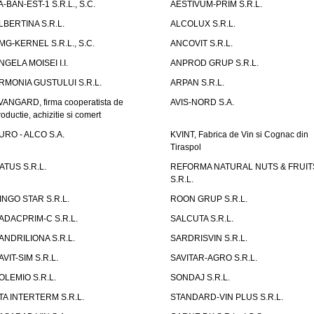
A-BAN-EST-1 S.R.L., S.C.
AESTIVUM-PRIM S.R.L.
LBERTINA S.R.L.
ALCOLUX S.R.L.
MG-KERNEL S.R.L., S.C.
ANCOVIT S.R.L.
NGELA MOISEI I.I.
ANPROD GRUP S.R.L.
RMONIA GUSTULUI S.R.L.
ARPAN S.R.L.
VANGARD, firma cooperatista de
AVIS-NORD S.A.
roductie, achizitie si comert
URO - ALCO S.A.
KVINT, Fabrica de Vin si Cognac din
Tiraspol
ATUS S.R.L.
REFORMA NATURAL NUTS & FRUIT
S.R.L.
INGO STAR S.R.L.
ROON GRUP S.R.L.
ADACPRIM-C S.R.L.
SALCUTA S.R.L.
ANDRILIONA S.R.L.
SARDRISVIN S.R.L.
AVIT-SIM S.R.L.
SAVITAR-AGRO S.R.L.
OLEMIO S.R.L.
SONDAJ S.R.L.
TA INTERTERM S.R.L.
STANDARD-VIN PLUS S.R.L.