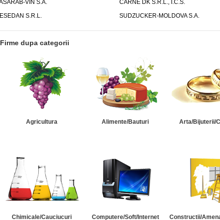
ASARAB-VIN S.A.
CARNE DK S.R.L., I.C.S.
ESEDAN S.R.L.
SUDZUCKER-MOLDOVA S.A.
Firme dupa categorii
Agricultura
Alimente/Bauturi
Arta/Bijuterii/
Chimicale/Cauciucuri
Computere/Soft/Internet
Constructii/Amena