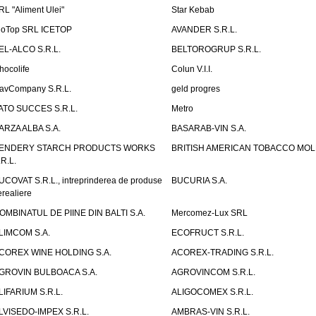
RL "Aliment Ulei"
Star Kebab
ioTop SRL ICETOP
AVANDER S.R.L.
EL-ALCO S.R.L.
BELTOROGRUP S.R.L.
hocolife
Colun V.I.I.
avCompany S.R.L.
geld progres
ATO SUCCES S.R.L.
Metro
ARZA ALBA S.A.
BASARAB-VIN S.A.
ENDERY STARCH PRODUCTS WORKS
BRITISH AMERICAN TOBACCO MO
.R.L.
UCOVAT S.R.L., intreprinderea de produse
BUCURIA S.A.
erealiere
OMBINATUL DE PIINE DIN BALTI S.A.
Mercomez-Lux SRL
LIMCOM S.A.
ECOFRUCT S.R.L.
COREX WINE HOLDING S.A.
ACOREX-TRADING S.R.L.
GROVIN BULBOACA S.A.
AGROVINCOM S.R.L.
LIFARIUM S.R.L.
ALIGOCOMEX S.R.L.
LVISEDO-IMPEX S.R.L.
AMBRAS-VIN S.R.L.