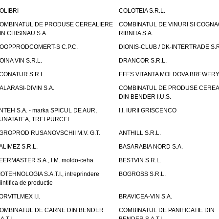
OLIBRI
COLOTEIA S.R.L.
OMBINATUL DE PRODUSE CEREALIERE
COMBINATUL DE VINURI SI COGNA
IN CHISINAU S.A.
RIBNITA S.A.
OOPPRODCOMERT-S C.P.C.
DIONIS-CLUB / DK-INTERTRADE S.R
OINA VIN S.R.L.
DRANCOR S.R.L.
CONATUR S.R.L.
EFES VITANTA MOLDOVA BREWERY 
ALARASI-DIVIN S.A.
COMBINATUL DE PRODUSE CEREA
DIN BENDER I.U.S.
NTEH S.A. - marka SPICUL DE AUR,
I.I. IURII GRISCENCO
UNATATEA, TREI PURCEI
GROPROD RUSANOVSCHII M.V. G.T.
ANTHILL S.R.L.
ALIMEZ S.R.L.
BASARABIA NORD S.A.
EERMASTER S.A., I.M. moldo-ceha
BESTVIN S.R.L.
IOTEHNOLOGIA S.A.T.I., intreprindere
BOGROSS S.R.L.
iintifica de productie
ORVITLMEX I.I.
BRAVICEA-VIN S.A.
OMBINATUL DE CARNE DIN BENDER
COMBINATUL DE PANIFICATIE DIN