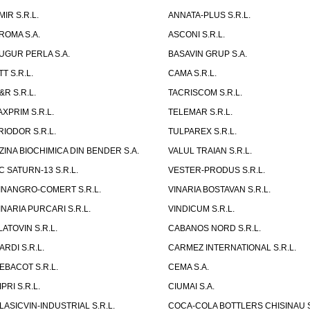
MIR S.R.L.
ANNATA-PLUS S.R.L.
ROMA S.A.
ASCONI S.R.L.
UGUR PERLA S.A.
BASAVIN GRUP S.A.
TT S.R.L.
CAMA S.R.L.
&R S.R.L.
TACRISCOM S.R.L.
AXPRIM S.R.L.
TELEMAR S.R.L.
RIODOR S.R.L.
TULPAREX S.R.L.
ZINA BIOCHIMICA DIN BENDER S.A.
VALUL TRAIAN S.R.L.
C SATURN-13 S.R.L.
VESTER-PRODUS S.R.L.
INANGRO-COMERT S.R.L.
VINARIA BOSTAVAN S.R.L.
INARIA PURCARI S.R.L.
VINDICUM S.R.L.
LATOVIN S.R.L.
CABANOS NORD S.R.L.
ARDI S.R.L.
CARMEZ INTERNATIONAL S.R.L.
EBACOT S.R.L.
CEMA S.A.
IPRI S.R.L.
CIUMAI S.A.
LASICVIN-INDUSTRIAL S.R.L.
COCA-COLA BOTTLERS CHISINAU S