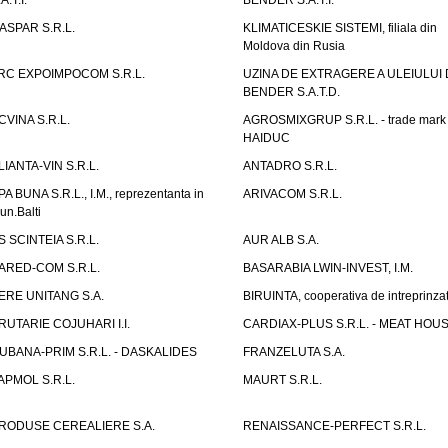
A.T.I.
BENDER S.A.T.I.
ASPAR S.R.L.
KLIMATICESKIE SISTEMI, filiala din
Moldova din Rusia
RC EXPOIMPOCOM S.R.L.
UZINA DE EXTRAGERE A ULEIULUI 
BENDER S.A.T.D.
CVINA S.R.L.
AGROSMIXGRUP S.R.L. - trade mark
HAIDUC
LIANTA-VIN S.R.L.
ANTADRO S.R.L.
PA BUNA S.R.L., I.M., reprezentanta in
ARIVACOM S.R.L.
un.Balti
S SCINTEIA S.R.L.
AUR ALB S.A.
ARED-COM S.R.L.
BASARABIA LWIN-INVEST, I.M.
ERE UNITANG S.A.
BIRUINTA, cooperativa de intreprinzat
RUTARIE COJUHARI I.I.
CARDIAX-PLUS S.R.L. - MEAT HOU
UBANA-PRIM S.R.L. - DASKALIDES
FRANZELUTA S.A.
APMOL S.R.L.
MAURT S.R.L.
RODUSE CEREALIERE S.A.
RENAISSANCE-PERFECT S.R.L.