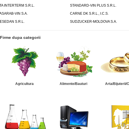
TA INTERTERM S.R.L.
STANDARD-VIN PLUS S.R.L.
ASARAB-VIN S.A.
CARNE DK S.R.L., I.C.S.
ESEDAN S.R.L.
SUDZUCKER-MOLDOVA S.A.
Firme dupa categorii
Agricultura
Alimente/Bauturi
Arta/Bijuterii/