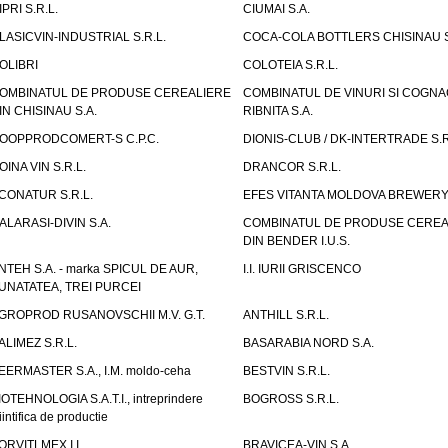
IPRI S.R.L.
CIUMAI S.A.
LASICVIN-INDUSTRIAL S.R.L.
COCA-COLA BOTTLERS CHISINAU S
OLIBRI
COLOTEIA S.R.L.
OMBINATUL DE PRODUSE CEREALIERE
COMBINATUL DE VINURI SI COGNA
IN CHISINAU S.A.
RIBNITA S.A.
OOPPRODCOMERT-S C.P.C.
DIONIS-CLUB / DK-INTERTRADE S.R
OINA VIN S.R.L.
DRANCOR S.R.L.
CONATUR S.R.L.
EFES VITANTA MOLDOVA BREWERY 
ALARASI-DIVIN S.A.
COMBINATUL DE PRODUSE CEREA
DIN BENDER I.U.S.
NTEH S.A. - marka SPICUL DE AUR,
I.I. IURII GRISCENCO
UNATATEA, TREI PURCEI
GROPROD RUSANOVSCHII M.V. G.T.
ANTHILL S.R.L.
ALIMEZ S.R.L.
BASARABIA NORD S.A.
EERMASTER S.A., I.M. moldo-ceha
BESTVIN S.R.L.
IOTEHNOLOGIA S.A.T.I., intreprindere
BOGROSS S.R.L.
iintifica de productie
ORVITLMEX I.I.
BRAVICEA-VIN S.A.