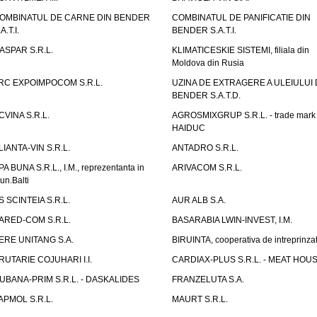
OMBINATUL DE CARNE DIN BENDER
COMBINATUL DE PANIFICATIE DIN
A.T.I.
BENDER S.A.T.I.
ASPAR S.R.L.
KLIMATICESKIE SISTEMI, filiala din
Moldova din Rusia
RC EXPOIMPOCOM S.R.L.
UZINA DE EXTRAGERE A ULEIULUI 
BENDER S.A.T.D.
CVINA S.R.L.
AGROSMIXGRUP S.R.L. - trade mark
HAIDUC
LIANTA-VIN S.R.L.
ANTADRO S.R.L.
PA BUNA S.R.L., I.M., reprezentanta in
ARIVACOM S.R.L.
un.Balti
S SCINTEIA S.R.L.
AUR ALB S.A.
ARED-COM S.R.L.
BASARABIA LWIN-INVEST, I.M.
ERE UNITANG S.A.
BIRUINTA, cooperativa de intreprinzat
RUTARIE COJUHARI I.I.
CARDIAX-PLUS S.R.L. - MEAT HOU
UBANA-PRIM S.R.L. - DASKALIDES
FRANZELUTA S.A.
APMOL S.R.L.
MAURT S.R.L.