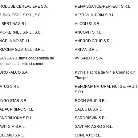
RODUSE CEREALIERE S.A.
RENAISSANCE-PERFECT S.R.L.
A-BAN-EST-1 S.R.L., S.C.
AESTIVUM-PRIM S.R.L.
LBERTINA S.R.L.
ALCOLUX S.R.L.
MG-KERNEL S.R.L., S.C.
ANCOVIT S.R.L.
NGELA MOISEI I.I.
ANPROD GRUP S.R.L.
RMONIA GUSTULUI S.R.L.
ARPAN S.R.L.
VANGARD, firma cooperatista de
AVIS-NORD S.A.
roductie, achizitie si comert
URO - ALCO S.A.
KVINT, Fabrica de Vin si Cognac din
Tiraspol
ATUS S.R.L.
REFORMA NATURAL NUTS & FRUIT
S.R.L.
INGO STAR S.R.L.
ROON GRUP S.R.L.
ADACPRIM-C S.R.L.
SALCUTA S.R.L.
ANDRILIONA S.R.L.
SARDRISVIN S.R.L.
AVIT-SIM S.R.L.
SAVITAR-AGRO S.R.L.
OLEMIO S.R.L.
SONDAJ S.R.L.