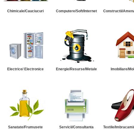
Chimicale/Cauciucuri
Computere/Soft/Internet
Constructii/Amena
Electrice/ Electronice
Energie/Resurse/Metale
Imobiliare/Mob
Sanatate/Frumusete
Servicii/Consultanta
Textile/Imbracami