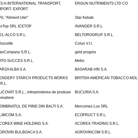
.S.H.INTERNATIONAL TRANSPORT,
ERGUN NUTRIMENTS LTD CO
MPORT- EXPORT
RL "Aliment Ulei"
Star Kebab
ioTop SRL ICETOP
AVANDER S.R.L.
EL-ALCO S.R.L.
BELTOROGRUP S.R.L.
hocolife
Colun V.I.I.
avCompany S.R.L.
geld progres
ATO SUCCES S.R.L.
Metro
ARZA ALBA S.A.
BASARAB-VIN S.A.
ENDERY STARCH PRODUCTS WORKS
BRITISH AMERICAN TOBACCO MO
.R.L.
UCOVAT S.R.L., intreprinderea de produse
BUCURIA S.A.
erealiere
OMBINATUL DE PIINE DIN BALTI S.A.
Mercomez-Lux SRL
LIMCOM S.A.
ECOFRUCT S.R.L.
COREX WINE HOLDING S.A.
ACOREX-TRADING S.R.L.
GROVIN BULBOACA S.A.
AGROVINCOM S.R.L.