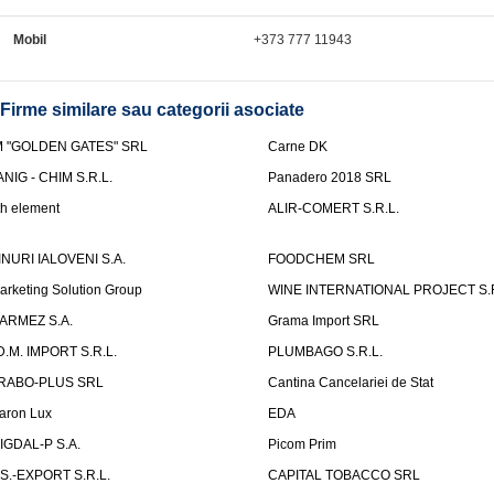
Mobil
+373 777 11943
Firme similare sau categorii asociate
M "GOLDEN GATES" SRL
Carne DK
ANIG - CHIM S.R.L.
Panadero 2018 SRL
th element
ALIR-COMERT S.R.L.
INURI IALOVENI S.A.
FOODCHEM SRL
arketing Solution Group
WINE INTERNATIONAL PROJECT S.R
ARMEZ S.A.
Grama Import SRL
.D.M. IMPORT S.R.L.
PLUMBAGO S.R.L.
RABO-PLUS SRL
Cantina Cancelariei de Stat
aron Lux
EDA
IGDAL-P S.A.
Picom Prim
.S.-EXPORT S.R.L.
CAPITAL TOBACCO SRL