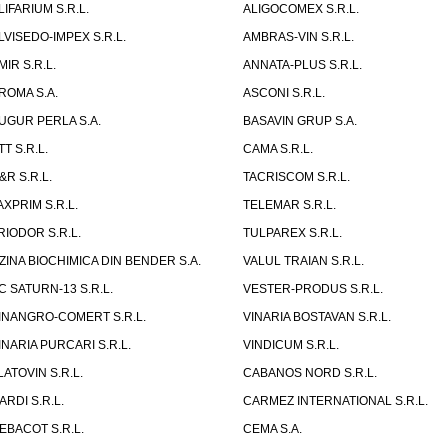
LIFARIUM S.R.L.
ALIGOCOMEX S.R.L.
LVISEDO-IMPEX S.R.L.
AMBRAS-VIN S.R.L.
MIR S.R.L.
ANNATA-PLUS S.R.L.
ROMA S.A.
ASCONI S.R.L.
UGUR PERLA S.A.
BASAVIN GRUP S.A.
TT S.R.L.
CAMA S.R.L.
&R S.R.L.
TACRISCOM S.R.L.
AXPRIM S.R.L.
TELEMAR S.R.L.
RIODOR S.R.L.
TULPAREX S.R.L.
ZINA BIOCHIMICA DIN BENDER S.A.
VALUL TRAIAN S.R.L.
C SATURN-13 S.R.L.
VESTER-PRODUS S.R.L.
INANGRO-COMERT S.R.L.
VINARIA BOSTAVAN S.R.L.
INARIA PURCARI S.R.L.
VINDICUM S.R.L.
LATOVIN S.R.L.
CABANOS NORD S.R.L.
ARDI S.R.L.
CARMEZ INTERNATIONAL S.R.L.
EBACOT S.R.L.
CEMA S.A.