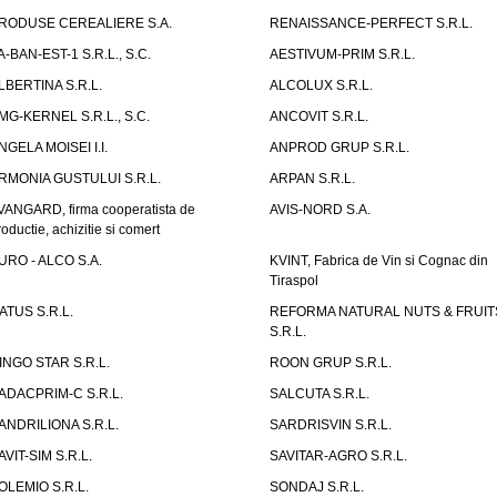
RODUSE CEREALIERE S.A.
RENAISSANCE-PERFECT S.R.L.
A-BAN-EST-1 S.R.L., S.C.
AESTIVUM-PRIM S.R.L.
LBERTINA S.R.L.
ALCOLUX S.R.L.
MG-KERNEL S.R.L., S.C.
ANCOVIT S.R.L.
NGELA MOISEI I.I.
ANPROD GRUP S.R.L.
RMONIA GUSTULUI S.R.L.
ARPAN S.R.L.
VANGARD, firma cooperatista de
AVIS-NORD S.A.
roductie, achizitie si comert
URO - ALCO S.A.
KVINT, Fabrica de Vin si Cognac din
Tiraspol
ATUS S.R.L.
REFORMA NATURAL NUTS & FRUIT
S.R.L.
INGO STAR S.R.L.
ROON GRUP S.R.L.
ADACPRIM-C S.R.L.
SALCUTA S.R.L.
ANDRILIONA S.R.L.
SARDRISVIN S.R.L.
AVIT-SIM S.R.L.
SAVITAR-AGRO S.R.L.
OLEMIO S.R.L.
SONDAJ S.R.L.