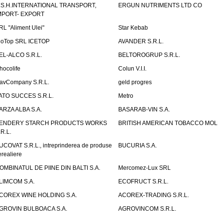
.S.H.INTERNATIONAL TRANSPORT,
ERGUN NUTRIMENTS LTD CO
MPORT- EXPORT
RL "Aliment Ulei"
Star Kebab
ioTop SRL ICETOP
AVANDER S.R.L.
EL-ALCO S.R.L.
BELTOROGRUP S.R.L.
hocolife
Colun V.I.I.
avCompany S.R.L.
geld progres
ATO SUCCES S.R.L.
Metro
ARZA ALBA S.A.
BASARAB-VIN S.A.
ENDERY STARCH PRODUCTS WORKS
BRITISH AMERICAN TOBACCO MO
.R.L.
UCOVAT S.R.L., intreprinderea de produse
BUCURIA S.A.
erealiere
OMBINATUL DE PIINE DIN BALTI S.A.
Mercomez-Lux SRL
LIMCOM S.A.
ECOFRUCT S.R.L.
COREX WINE HOLDING S.A.
ACOREX-TRADING S.R.L.
GROVIN BULBOACA S.A.
AGROVINCOM S.R.L.