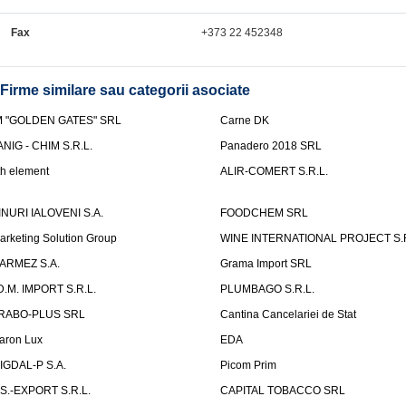
Fax
+373 22 452348
Firme similare sau categorii asociate
M "GOLDEN GATES" SRL
Carne DK
ANIG - CHIM S.R.L.
Panadero 2018 SRL
th element
ALIR-COMERT S.R.L.
INURI IALOVENI S.A.
FOODCHEM SRL
arketing Solution Group
WINE INTERNATIONAL PROJECT S.R
ARMEZ S.A.
Grama Import SRL
.D.M. IMPORT S.R.L.
PLUMBAGO S.R.L.
RABO-PLUS SRL
Cantina Cancelariei de Stat
aron Lux
EDA
IGDAL-P S.A.
Picom Prim
.S.-EXPORT S.R.L.
CAPITAL TOBACCO SRL