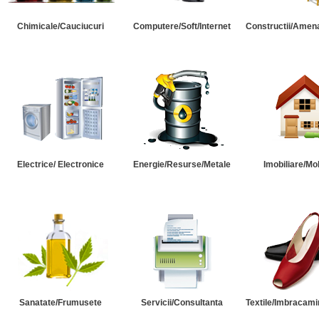
Chimicale/Cauciucuri
Computere/Soft/Internet
Constructii/Amena
Electrice/ Electronice
Energie/Resurse/Metale
Imobiliare/Mob
Sanatate/Frumusete
Servicii/Consultanta
Textile/Imbracami