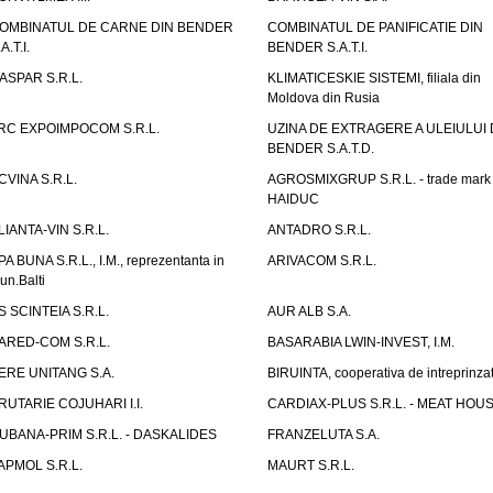
OMBINATUL DE CARNE DIN BENDER
COMBINATUL DE PANIFICATIE DIN
A.T.I.
BENDER S.A.T.I.
ASPAR S.R.L.
KLIMATICESKIE SISTEMI, filiala din
Moldova din Rusia
RC EXPOIMPOCOM S.R.L.
UZINA DE EXTRAGERE A ULEIULUI 
BENDER S.A.T.D.
CVINA S.R.L.
AGROSMIXGRUP S.R.L. - trade mark
HAIDUC
LIANTA-VIN S.R.L.
ANTADRO S.R.L.
PA BUNA S.R.L., I.M., reprezentanta in
ARIVACOM S.R.L.
un.Balti
S SCINTEIA S.R.L.
AUR ALB S.A.
ARED-COM S.R.L.
BASARABIA LWIN-INVEST, I.M.
ERE UNITANG S.A.
BIRUINTA, cooperativa de intreprinzat
RUTARIE COJUHARI I.I.
CARDIAX-PLUS S.R.L. - MEAT HOU
UBANA-PRIM S.R.L. - DASKALIDES
FRANZELUTA S.A.
APMOL S.R.L.
MAURT S.R.L.