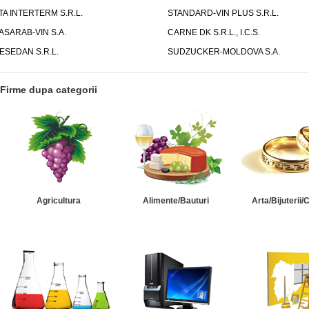
TA INTERTERM S.R.L.
STANDARD-VIN PLUS S.R.L.
ASARAB-VIN S.A.
CARNE DK S.R.L., I.C.S.
ESEDAN S.R.L.
SUDZUCKER-MOLDOVA S.A.
Firme dupa categorii
Agricultura
Alimente/Bauturi
Arta/Bijuterii/