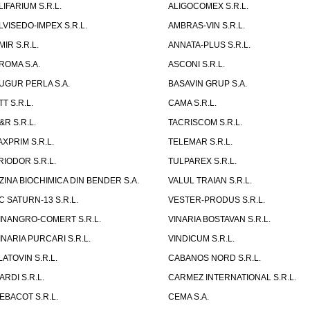
LIFARIUM S.R.L.
ALIGOCOMEX S.R.L.
LVISEDO-IMPEX S.R.L.
AMBRAS-VIN S.R.L.
MIR S.R.L.
ANNATA-PLUS S.R.L.
ROMA S.A.
ASCONI S.R.L.
UGUR PERLA S.A.
BASAVIN GRUP S.A.
TT S.R.L.
CAMA S.R.L.
&R S.R.L.
TACRISCOM S.R.L.
AXPRIM S.R.L.
TELEMAR S.R.L.
RIODOR S.R.L.
TULPAREX S.R.L.
ZINA BIOCHIMICA DIN BENDER S.A.
VALUL TRAIAN S.R.L.
C SATURN-13 S.R.L.
VESTER-PRODUS S.R.L.
INANGRO-COMERT S.R.L.
VINARIA BOSTAVAN S.R.L.
INARIA PURCARI S.R.L.
VINDICUM S.R.L.
LATOVIN S.R.L.
CABANOS NORD S.R.L.
ARDI S.R.L.
CARMEZ INTERNATIONAL S.R.L.
EBACOT S.R.L.
CEMA S.A.