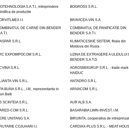
IOTEHNOLOGIA S.A.T.I., intreprindere
BOGROSS S.R.L.
iintifica de productie
ORVITLMEX I.I.
BRAVICEA-VIN S.A.
OMBINATUL DE CARNE DIN BENDER
COMBINATUL DE PANIFICATIE DIN
A.T.I.
BENDER S.A.T.I.
ASPAR S.R.L.
KLIMATICESKIE SISTEMI, filiala din
Moldova din Rusia
RC EXPOIMPOCOM S.R.L.
UZINA DE EXTRAGERE A ULEIULUI 
BENDER S.A.T.D.
CVINA S.R.L.
AGROSMIXGRUP S.R.L. - trade mark
HAIDUC
LIANTA-VIN S.R.L.
ANTADRO S.R.L.
PA BUNA S.R.L., I.M., reprezentanta in
ARIVACOM S.R.L.
un.Balti
S SCINTEIA S.R.L.
AUR ALB S.A.
ARED-COM S.R.L.
BASARABIA LWIN-INVEST, I.M.
ERE UNITANG S.A.
BIRUINTA, cooperativa de intreprinzat
RUTARIE COJUHARI I.I.
CARDIAX-PLUS S.R.L. - MEAT HOU