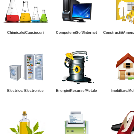
Chimicale/Cauciucuri
Computere/Soft/Internet
Constructii/Amena
Electrice/ Electronice
Energie/Resurse/Metale
Imobiliare/Mob