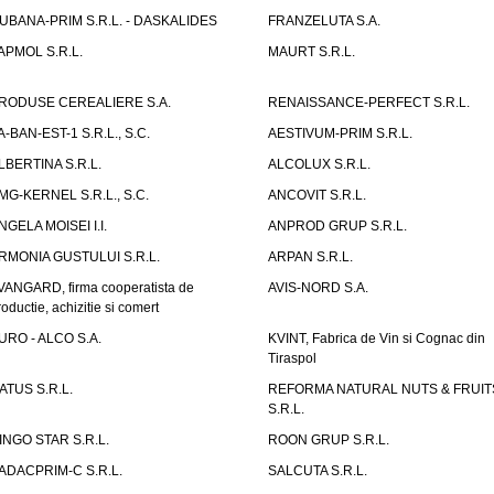
UBANA-PRIM S.R.L. - DASKALIDES
FRANZELUTA S.A.
APMOL S.R.L.
MAURT S.R.L.
RODUSE CEREALIERE S.A.
RENAISSANCE-PERFECT S.R.L.
A-BAN-EST-1 S.R.L., S.C.
AESTIVUM-PRIM S.R.L.
LBERTINA S.R.L.
ALCOLUX S.R.L.
MG-KERNEL S.R.L., S.C.
ANCOVIT S.R.L.
NGELA MOISEI I.I.
ANPROD GRUP S.R.L.
RMONIA GUSTULUI S.R.L.
ARPAN S.R.L.
VANGARD, firma cooperatista de
AVIS-NORD S.A.
roductie, achizitie si comert
URO - ALCO S.A.
KVINT, Fabrica de Vin si Cognac din
Tiraspol
ATUS S.R.L.
REFORMA NATURAL NUTS & FRUIT
S.R.L.
INGO STAR S.R.L.
ROON GRUP S.R.L.
ADACPRIM-C S.R.L.
SALCUTA S.R.L.