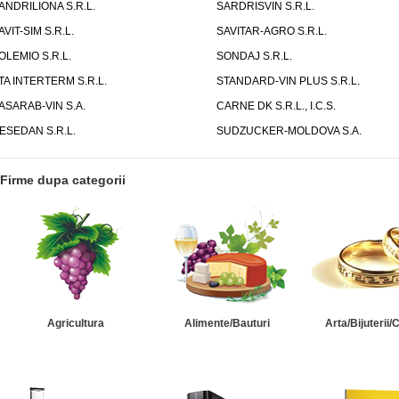
ANDRILIONA S.R.L.
SARDRISVIN S.R.L.
AVIT-SIM S.R.L.
SAVITAR-AGRO S.R.L.
OLEMIO S.R.L.
SONDAJ S.R.L.
TA INTERTERM S.R.L.
STANDARD-VIN PLUS S.R.L.
ASARAB-VIN S.A.
CARNE DK S.R.L., I.C.S.
ESEDAN S.R.L.
SUDZUCKER-MOLDOVA S.A.
Firme dupa categorii
Agricultura
Alimente/Bauturi
Arta/Bijuterii/