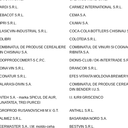
ARDI S.R.L.
CARMEZ INTERNATIONAL S.R.L.
EBACOT S.R.L.
CEMA S.A.
IPRI S.R.L.
CIUMAI S.A.
LASICVIN-INDUSTRIAL S.R.L.
COCA-COLA BOTTLERS CHISINAU S
OLIBRI
COLOTEIA S.R.L.
OMBINATUL DE PRODUSE CEREALIERE
COMBINATUL DE VINURI SI COGNA
IN CHISINAU S.A.
RIBNITA S.A.
OOPPRODCOMERT-S C.P.C.
DIONIS-CLUB / DK-INTERTRADE S.R
OINA VIN S.R.L.
DRANCOR S.R.L.
CONATUR S.R.L.
EFES VITANTA MOLDOVA BREWERY 
ALARASI-DIVIN S.A.
COMBINATUL DE PRODUSE CEREA
DIN BENDER I.U.S.
NTEH S.A. - marka SPICUL DE AUR,
I.I. IURII GRISCENCO
UNATATEA, TREI PURCEI
GROPROD RUSANOVSCHII M.V. G.T.
ANTHILL S.R.L.
ALIMEZ S.R.L.
BASARABIA NORD S.A.
EERMASTER S.A., I.M. moldo-ceha
BESTVIN S.R.L.