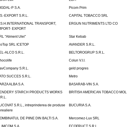
IGDAL-P S.A.
Picom Prim
.S.-EXPORT S.R.L.
CAPITAL TOBACCO SRL
.S.H.INTERNATIONAL TRANSPORT,
ERGUN NUTRIMENTS LTD CO
MPORT- EXPORT
RL "Aliment Ulei"
Star Kebab
ioTop SRL ICETOP
AVANDER S.R.L.
EL-ALCO S.R.L.
BELTOROGRUP S.R.L.
hocolife
Colun V.I.I.
avCompany S.R.L.
geld progres
ATO SUCCES S.R.L.
Metro
ARZA ALBA S.A.
BASARAB-VIN S.A.
ENDERY STARCH PRODUCTS WORKS
BRITISH AMERICAN TOBACCO MO
.R.L.
UCOVAT S.R.L., intreprinderea de produse
BUCURIA S.A.
erealiere
OMBINATUL DE PIINE DIN BALTI S.A.
Mercomez-Lux SRL
LIMCOM S.A.
ECOFRUCT S.R.L.