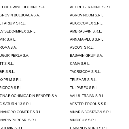
COREX WINE HOLDING S.A.
ACOREX-TRADING S.R.L.
GROVIN BULBOACA S.A.
AGROVINCOM S.R.L.
LIFARIUM S.R.L.
ALIGOCOMEX S.R.L.
LVISEDO-IMPEX S.R.L.
AMBRAS-VIN S.R.L.
MIR S.R.L.
ANNATA-PLUS S.R.L.
ROMA S.A.
ASCONI S.R.L.
UGUR PERLA S.A.
BASAVIN GRUP S.A.
TT S.R.L.
CAMA S.R.L.
&R S.R.L.
TACRISCOM S.R.L.
AXPRIM S.R.L.
TELEMAR S.R.L.
RIODOR S.R.L.
TULPAREX S.R.L.
ZINA BIOCHIMICA DIN BENDER S.A.
VALUL TRAIAN S.R.L.
C SATURN-13 S.R.L.
VESTER-PRODUS S.R.L.
INANGRO-COMERT S.R.L.
VINARIA BOSTAVAN S.R.L.
INARIA PURCARI S.R.L.
VINDICUM S.R.L.
LATOVIN S.R.L.
CABANOS NORD S.R.L.