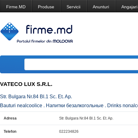
Firme.MD
Produse
Servicii
Anunturi
Angajari
VATECO LUX S.R.L.
Str. Bulgara Nr.84 Bl.1 Sc. Et. Ap.
Bauturi nealcoolice . Напитки безалкогольные . Drinks nonalco
Adresa
Str. Bulgara Nr.84 Bl.1 Sc. Et. Ap.
Telefon
022234826