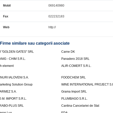
Mobil
069140980
Fax
022232183
Web
http://
Firme similare sau categorii asociate
M "GOLDEN GATES" SRL
Carne DK
ANIG - CHIM S.R.L.
Panadero 2018 SRL
th element
ALIR-COMERT S.R.L.
INURI IALOVENI S.A.
FOODCHEM SRL
arketing Solution Group
WINE INTERNATIONAL PROJECT S.R
ARMEZ S.A.
Grama Import SRL
.D.M. IMPORT S.R.L.
PLUMBAGO S.R.L.
RABO-PLUS SRL
Cantina Cancelariei de Stat
aron Lux
EDA