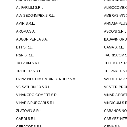
ALIFARIUM S.R.L.
ALIGOCOMEX 
ALVISEDO-IMPEX S.R.L.
AMBRAS-VIN S
AMIR S.R.L.
ANNATA-PLUS 
AROMA S.A.
ASCONI S.R.L
AUGUR PERLA S.A.
BASAVIN GRUP
BTT S.R.L.
CAMA S.R.L.
R&R S.R.L.
TACRISCOM S.
TAXPRIM S.R.L.
TELEMAR S.R.
TRIODOR S.R.L.
TULPAREX S.R
UZINA BIOCHIMICA DIN BENDER S.A.
VALUL TRAIAN
VC SATURN-13 S.R.L.
VESTER-PROD
VINANGRO-COMERT S.R.L.
VINARIA BOST
VINARIA PURCARI S.R.L.
VINDICUM S.R
ZLATOVIN S.R.L.
CABANOS NOR
CARDI S.R.L.
CARMEZ INTE
CEBACOT S.R.L.
CEMA S.A.