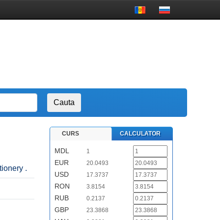
CURS
CALCULATOR
MDL
1
EUR
20.0493
ionery .
USD
17.3737
RON
3.8154
RUB
0.2137
GBP
23.3868