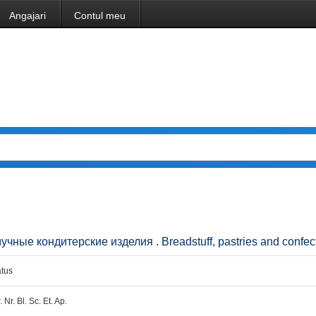
Angajari
Contul meu
мучные кондитерские изделия . Breadstuff, pastries and confect
tus
. Nr. Bl. Sc. Et. Ap.