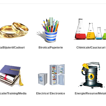
ta/Bijuterii/Cadouri
Birotica/Papeterie
Chimicale/Cauciucuri
catie/Training/Media
Electrice/ Electronice
Energie/Resurse/Metal