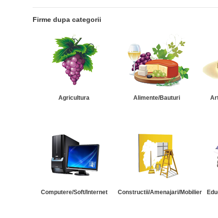
Firme dupa categorii
Agricultura
Alimente/Bauturi
Ar
Computere/Soft/Internet
Constructii/Amenajari/Mobilier
Edu