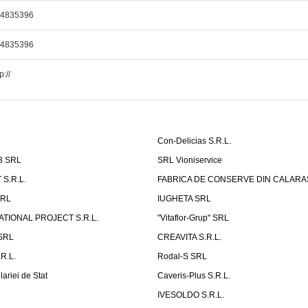
24835396
24835396
p://
Con-Delicias S.R.L.
8 SRL
SRL Vioniservice
S.R.L.
FABRICA DE CONSERVE DIN CALARASI
RL
IUGHETA SRL
ATIONAL PROJECT S.R.L.
"Vitaflor-Grup" SRL
 SRL
CREAVITA S.R.L.
R.L.
Rodal-S SRL
ariei de Stat
Caveris-Plus S.R.L.
IVESOLDO S.R.L.