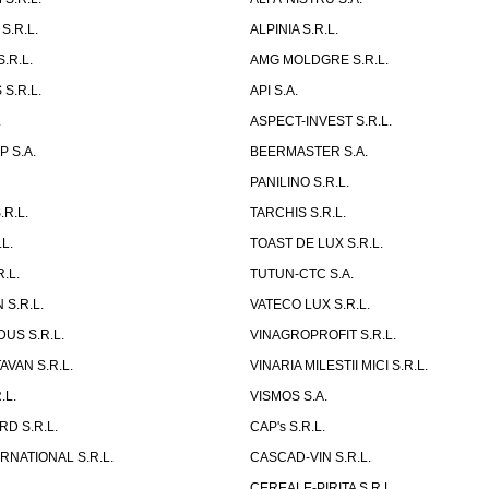
S.R.L.
ALPINIA S.R.L.
.R.L.
AMG MOLDGRE S.R.L.
S.R.L.
API S.A.
.
ASPECT-INVEST S.R.L.
 S.A.
BEERMASTER S.A.
PANILINO S.R.L.
R.L.
TARCHIS S.R.L.
L.
TOAST DE LUX S.R.L.
.L.
TUTUN-CTC S.A.
 S.R.L.
VATECO LUX S.R.L.
US S.R.L.
VINAGROPROFIT S.R.L.
AVAN S.R.L.
VINARIA MILESTII MICI S.R.L.
.L.
VISMOS S.A.
D S.R.L.
CAP's S.R.L.
RNATIONAL S.R.L.
CASCAD-VIN S.R.L.
CEREALE-PIRITA S.R.L.