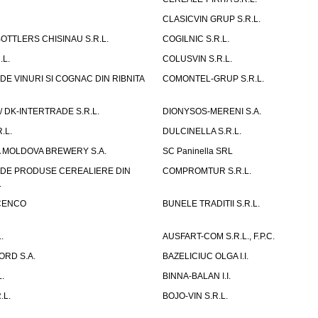
CLASICVIN GRUP S.R.L.
OTTLERS CHISINAU S.R.L.
COGILNIC S.R.L.
.L.
COLUSVIN S.R.L.
DE VINURI SI COGNAC DIN RIBNITA
COMONTEL-GRUP S.R.L.
/ DK-INTERTRADE S.R.L.
DIONYSOS-MERENI S.A.
.L.
DULCINELLA S.R.L.
A MOLDOVA BREWERY S.A.
SC Paninella SRL
 DE PRODUSE CEREALIERE DIN
COMPROMTUR S.R.L.
.
ISCENCO
BUNELE TRADITII S.R.L.
.
AUSFART-COM S.R.L., F.P.C.
ORD S.A.
BAZELICIUC OLGA I.I.
.
BINNA-BALAN I.I.
.L.
BOJO-VIN S.R.L.