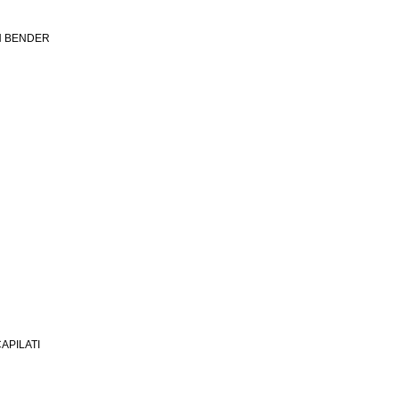
N BENDER
CAPILATI