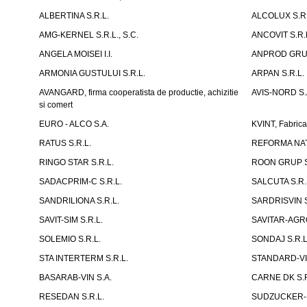
ALBERTINA S.R.L.
ALCOLUX S.R.
AMG-KERNEL S.R.L., S.C.
ANCOVIT S.R.
ANGELA MOISEI I.I.
ANPROD GRUP
ARMONIA GUSTULUI S.R.L.
ARPAN S.R.L.
AVANGARD, firma cooperatista de productie, achizitie
AVIS-NORD S.
si comert
EURO - ALCO S.A.
KVINT, Fabrica
RATUS S.R.L.
REFORMA NAT
RINGO STAR S.R.L.
ROON GRUP S
SADACPRIM-C S.R.L.
SALCUTA S.R.
SANDRILIONA S.R.L.
SARDRISVIN S
SAVIT-SIM S.R.L.
SAVITAR-AGRO
SOLEMIO S.R.L.
SONDAJ S.R.L
STA INTERTERM S.R.L.
STANDARD-VIN
BASARAB-VIN S.A.
CARNE DK S.R.
RESEDAN S.R.L.
SUDZUCKER-