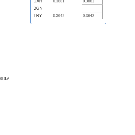
UAH
0.3881
BGN
TRY
0.3642
 S.A.