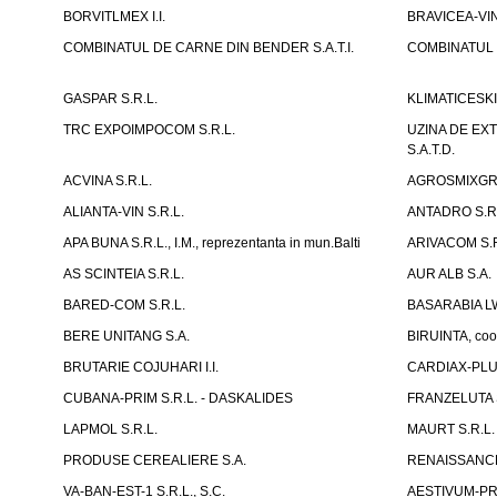
BORVITLMEX I.I.
BRAVICEA-VIN
COMBINATUL DE CARNE DIN BENDER S.A.T.I.
COMBINATUL D
GASPAR S.R.L.
KLIMATICESKIE 
TRC EXPOIMPOCOM S.R.L.
UZINA DE EX
S.A.T.D.
ACVINA S.R.L.
AGROSMIXGRUP
ALIANTA-VIN S.R.L.
ANTADRO S.R.
APA BUNA S.R.L., I.M., reprezentanta in mun.Balti
ARIVACOM S.R
AS SCINTEIA S.R.L.
AUR ALB S.A.
BARED-COM S.R.L.
BASARABIA LW
BERE UNITANG S.A.
BIRUINTA, coop
BRUTARIE COJUHARI I.I.
CARDIAX-PLUS
CUBANA-PRIM S.R.L. - DASKALIDES
FRANZELUTA 
LAPMOL S.R.L.
MAURT S.R.L.
PRODUSE CEREALIERE S.A.
RENAISSANCE
VA-BAN-EST-1 S.R.L., S.C.
AESTIVUM-PRI