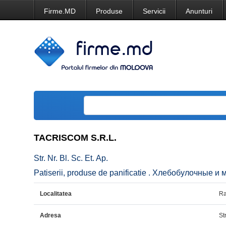
Firme.MD
Produse
Servicii
Anunturi
TACRISCOM S.R.L.
Str. Nr. Bl. Sc. Et. Ap.
Patiserii, produse de panificatie . Хлебобулочные и 
Localitatea
Ra
Adresa
Str