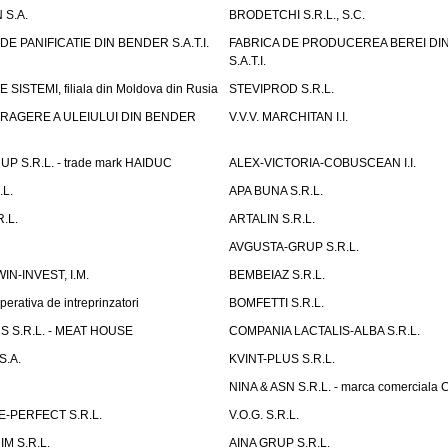
 S.A.
BRODETCHI S.R.L., S.C.
E PANIFICATIE DIN BENDER S.A.T.I.
FABRICA DE PRODUCEREA BEREI DI
S.A.T.I.
SISTEMI, filiala din Moldova din Rusia
STEVIPROD S.R.L.
TRAGERE A ULEIULUI DIN BENDER
V.V.V. MARCHITAN I.I.
 S.R.L. - trade mark HAIDUC
ALEX-VICTORIA-COBUSCEAN I.I.
L.
APA BUNA S.R.L.
.L.
ARTALIN S.R.L.
AVGUSTA-GRUP S.R.L.
IN-INVEST, I.M.
BEMBEIAZ S.R.L.
erativa de intreprinzatori
BOMFETTI S.R.L.
 S.R.L. - MEAT HOUSE
COMPANIA LACTALIS-ALBA S.R.L.
S.A.
KVINT-PLUS S.R.L.
NINA & ASN S.R.L. - marca comerciala 
-PERFECT S.R.L.
V.O.G. S.R.L.
M S.R.L.
AINA GRUP S.R.L.