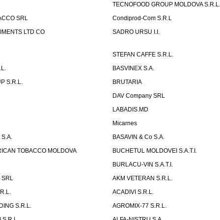
TECNOFOOD GROUP MOLDOVA S.R.L
ACCO SRL
Condiprod-Com S.R.L
IMENTS LTD CO
SADRO URSU I.I.
STEFAN CAFFE S.R.L.
L.
BASVINEX S.A.
 S.R.L.
BRUTARIA
DAV Company SRL
LABADIS.MD
Micarnes
S.A.
BASAVIN & Co S.A.
ERICAN TOBACCO MOLDOVA
BUCHETUL MOLDOVEI S.A.T.I.
BURLACU-VIN S.A.T.I.
x SRL
AKM VETERAN S.R.L.
R.L.
ACADIVI S.R.L.
ING S.R.L.
AGROMIX-77 S.R.L.
S.R.L.
ALFA-NISTRU S.A.