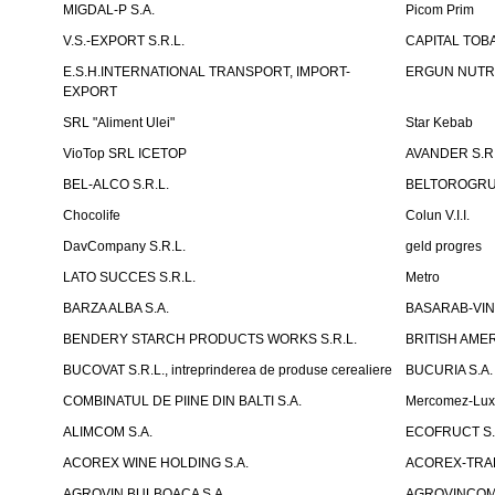
MIGDAL-P S.A.
Picom Prim
V.S.-EXPORT S.R.L.
CAPITAL TOB
E.S.H.INTERNATIONAL TRANSPORT, IMPORT-
ERGUN NUTR
EXPORT
SRL "Aliment Ulei"
Star Kebab
VioTop SRL ICETOP
AVANDER S.R.
BEL-ALCO S.R.L.
BELTOROGRUP
Chocolife
Colun V.I.I.
DavCompany S.R.L.
geld progres
LATO SUCCES S.R.L.
Metro
BARZA ALBA S.A.
BASARAB-VIN 
BENDERY STARCH PRODUCTS WORKS S.R.L.
BRITISH AM
BUCOVAT S.R.L., intreprinderea de produse cerealiere
BUCURIA S.A.
COMBINATUL DE PIINE DIN BALTI S.A.
Mercomez-Lu
ALIMCOM S.A.
ECOFRUCT S.
ACOREX WINE HOLDING S.A.
ACOREX-TRAD
AGROVIN BULBOACA S.A.
AGROVINCOM 