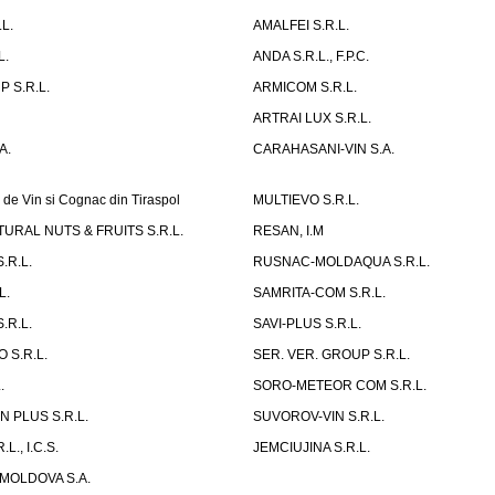
L.
AMALFEI S.R.L.
L.
ANDA S.R.L., F.P.C.
 S.R.L.
ARMICOM S.R.L.
ARTRAI LUX S.R.L.
A.
CARAHASANI-VIN S.A.
 de Vin si Cognac din Tiraspol
MULTIEVO S.R.L.
URAL NUTS & FRUITS S.R.L.
RESAN, I.M
.R.L.
RUSNAC-MOLDAQUA S.R.L.
L.
SAMRITA-COM S.R.L.
.R.L.
SAVI-PLUS S.R.L.
 S.R.L.
SER. VER. GROUP S.R.L.
.
SORO-METEOR COM S.R.L.
 PLUS S.R.L.
SUVOROV-VIN S.R.L.
L., I.C.S.
JEMCIUJINA S.R.L.
MOLDOVA S.A.