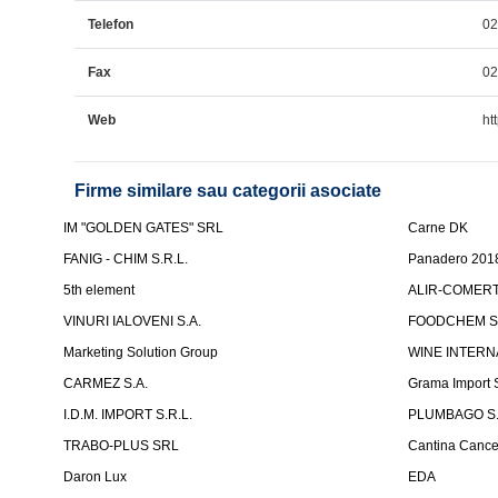
Telefon
0
Fax
0
Web
htt
Firme similare sau categorii asociate
IM "GOLDEN GATES" SRL
Carne DK
FANIG - CHIM S.R.L.
Panadero 201
5th element
ALIR-COMERT 
VINURI IALOVENI S.A.
FOODCHEM S
Marketing Solution Group
WINE INTERN
CARMEZ S.A.
Grama Import
I.D.M. IMPORT S.R.L.
PLUMBAGO S.
TRABO-PLUS SRL
Cantina Cancel
Daron Lux
EDA