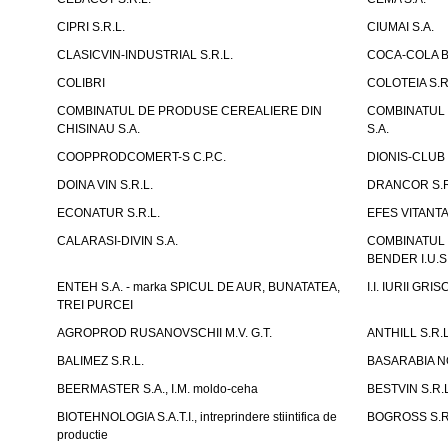
CIPRI S.R.L.
CIUMAI S.A.
CLASICVIN-INDUSTRIAL S.R.L.
COCA-COLA B
COLIBRI
COLOTEIA S.R
COMBINATUL DE PRODUSE CEREALIERE DIN
COMBINATUL 
CHISINAU S.A.
S.A.
COOPPRODCOMERT-S C.P.C.
DIONIS-CLUB 
DOINA VIN S.R.L.
DRANCOR S.R
ECONATUR S.R.L.
EFES VITANT
CALARASI-DIVIN S.A.
COMBINATUL
BENDER I.U.S
ENTEH S.A. - marka SPICUL DE AUR, BUNATATEA,
I.I. IURII GR
TREI PURCEI
AGROPROD RUSANOVSCHII M.V. G.T.
ANTHILL S.R.L
BALIMEZ S.R.L.
BASARABIA N
BEERMASTER S.A., I.M. moldo-ceha
BESTVIN S.R.L
BIOTEHNOLOGIA S.A.T.I., intreprindere stiintifica de
BOGROSS S.R
productie