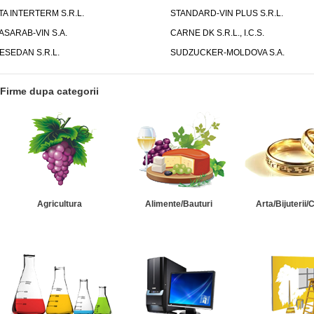
TA INTERTERM S.R.L.
STANDARD-VIN PLUS S.R.L.
ASARAB-VIN S.A.
CARNE DK S.R.L., I.C.S.
ESEDAN S.R.L.
SUDZUCKER-MOLDOVA S.A.
Firme dupa categorii
Agricultura
Alimente/Bauturi
Arta/Bijuterii/