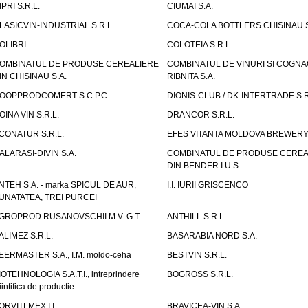
IPRI S.R.L.
CIUMAI S.A.
LASICVIN-INDUSTRIAL S.R.L.
COCA-COLA BOTTLERS CHISINAU S
OLIBRI
COLOTEIA S.R.L.
OMBINATUL DE PRODUSE CEREALIERE
COMBINATUL DE VINURI SI COGNA
IN CHISINAU S.A.
RIBNITA S.A.
OOPPRODCOMERT-S C.P.C.
DIONIS-CLUB / DK-INTERTRADE S.R
OINA VIN S.R.L.
DRANCOR S.R.L.
CONATUR S.R.L.
EFES VITANTA MOLDOVA BREWERY 
ALARASI-DIVIN S.A.
COMBINATUL DE PRODUSE CEREA
DIN BENDER I.U.S.
NTEH S.A. - marka SPICUL DE AUR,
I.I. IURII GRISCENCO
UNATATEA, TREI PURCEI
GROPROD RUSANOVSCHII M.V. G.T.
ANTHILL S.R.L.
ALIMEZ S.R.L.
BASARABIA NORD S.A.
EERMASTER S.A., I.M. moldo-ceha
BESTVIN S.R.L.
IOTEHNOLOGIA S.A.T.I., intreprindere
BOGROSS S.R.L.
iintifica de productie
ORVITLMEX I.I.
BRAVICEA-VIN S.A.