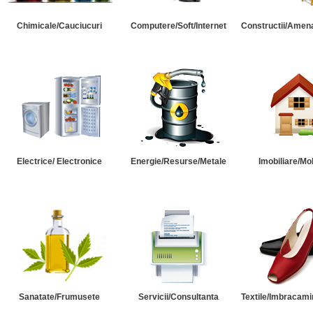
Chimicale/Cauciucuri
Computere/Soft/Internet
Constructii/Amena
Electrice/ Electronice
Energie/Resurse/Metale
Imobiliare/Mob
Sanatate/Frumusete
Servicii/Consultanta
Textile/Imbracami