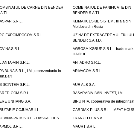
OMBINATUL DE CARNE DIN BENDER
COMBINATUL DE PANIFICATIE DIN
A.T.I.
BENDER S.A.T.I.
ASPAR S.R.L.
KLIMATICESKIE SISTEMI, filiala din
Moldova din Rusia
RC EXPOIMPOCOM S.R.L.
UZINA DE EXTRAGERE A ULEIULUI 
BENDER S.A.T.D.
CVINA S.R.L.
AGROSMIXGRUP S.R.L. - trade mark
HAIDUC
LIANTA-VIN S.R.L.
ANTADRO S.R.L.
PA BUNA S.R.L., I.M., reprezentanta in
ARIVACOM S.R.L.
un.Balti
S SCINTEIA S.R.L.
AUR ALB S.A.
ARED-COM S.R.L.
BASARABIA LWIN-INVEST, I.M.
ERE UNITANG S.A.
BIRUINTA, cooperativa de intreprinzat
RUTARIE COJUHARI I.I.
CARDIAX-PLUS S.R.L. - MEAT HOU
UBANA-PRIM S.R.L. - DASKALIDES
FRANZELUTA S.A.
APMOL S.R.L.
MAURT S.R.L.