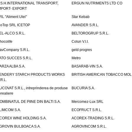
.S.H.INTERNATIONAL TRANSPORT,
ERGUN NUTRIMENTS LTD CO
MPORT- EXPORT
RL "Aliment Ulei"
Star Kebab
ioTop SRL ICETOP
AVANDER S.R.L.
EL-ALCO S.R.L.
BELTOROGRUP S.R.L.
hocolife
Colun V.I.I.
avCompany S.R.L.
geld progres
ATO SUCCES S.R.L.
Metro
ARZA ALBA S.A.
BASARAB-VIN S.A.
ENDERY STARCH PRODUCTS WORKS
BRITISH AMERICAN TOBACCO MO
.R.L.
UCOVAT S.R.L., intreprinderea de produse
BUCURIA S.A.
erealiere
OMBINATUL DE PIINE DIN BALTI S.A.
Mercomez-Lux SRL
LIMCOM S.A.
ECOFRUCT S.R.L.
COREX WINE HOLDING S.A.
ACOREX-TRADING S.R.L.
GROVIN BULBOACA S.A.
AGROVINCOM S.R.L.