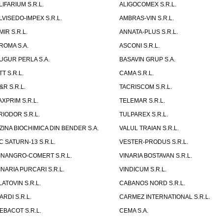
LIFARIUM S.R.L.
ALIGOCOMEX S.R.L.
LVISEDO-IMPEX S.R.L.
AMBRAS-VIN S.R.L.
MIR S.R.L.
ANNATA-PLUS S.R.L.
ROMA S.A.
ASCONI S.R.L.
UGUR PERLA S.A.
BASAVIN GRUP S.A.
TT S.R.L.
CAMA S.R.L.
&R S.R.L.
TACRISCOM S.R.L.
AXPRIM S.R.L.
TELEMAR S.R.L.
RIODOR S.R.L.
TULPAREX S.R.L.
ZINA BIOCHIMICA DIN BENDER S.A.
VALUL TRAIAN S.R.L.
C SATURN-13 S.R.L.
VESTER-PRODUS S.R.L.
INANGRO-COMERT S.R.L.
VINARIA BOSTAVAN S.R.L.
INARIA PURCARI S.R.L.
VINDICUM S.R.L.
LATOVIN S.R.L.
CABANOS NORD S.R.L.
ARDI S.R.L.
CARMEZ INTERNATIONAL S.R.L.
EBACOT S.R.L.
CEMA S.A.