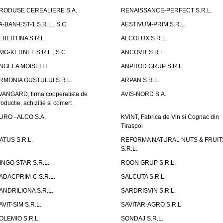
RODUSE CEREALIERE S.A.
RENAISSANCE-PERFECT S.R.L.
A-BAN-EST-1 S.R.L., S.C.
AESTIVUM-PRIM S.R.L.
LBERTINA S.R.L.
ALCOLUX S.R.L.
MG-KERNEL S.R.L., S.C.
ANCOVIT S.R.L.
NGELA MOISEI I.I.
ANPROD GRUP S.R.L.
RMONIA GUSTULUI S.R.L.
ARPAN S.R.L.
VANGARD, firma cooperatista de
AVIS-NORD S.A.
roductie, achizitie si comert
URO - ALCO S.A.
KVINT, Fabrica de Vin si Cognac din
Tiraspol
ATUS S.R.L.
REFORMA NATURAL NUTS & FRUIT
S.R.L.
INGO STAR S.R.L.
ROON GRUP S.R.L.
ADACPRIM-C S.R.L.
SALCUTA S.R.L.
ANDRILIONA S.R.L.
SARDRISVIN S.R.L.
AVIT-SIM S.R.L.
SAVITAR-AGRO S.R.L.
OLEMIO S.R.L.
SONDAJ S.R.L.