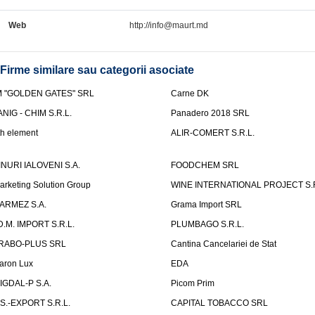
Web
http://info@maurt.md
Firme similare sau categorii asociate
M "GOLDEN GATES" SRL
Carne DK
ANIG - CHIM S.R.L.
Panadero 2018 SRL
th element
ALIR-COMERT S.R.L.
INURI IALOVENI S.A.
FOODCHEM SRL
arketing Solution Group
WINE INTERNATIONAL PROJECT S.R
ARMEZ S.A.
Grama Import SRL
.D.M. IMPORT S.R.L.
PLUMBAGO S.R.L.
RABO-PLUS SRL
Cantina Cancelariei de Stat
aron Lux
EDA
IGDAL-P S.A.
Picom Prim
.S.-EXPORT S.R.L.
CAPITAL TOBACCO SRL