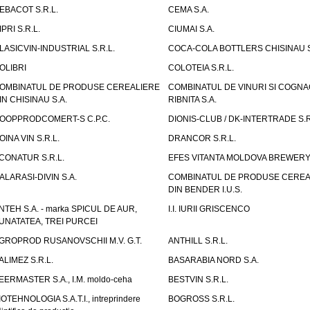
EBACOT S.R.L.
CEMA S.A.
IPRI S.R.L.
CIUMAI S.A.
LASICVIN-INDUSTRIAL S.R.L.
COCA-COLA BOTTLERS CHISINAU S
OLIBRI
COLOTEIA S.R.L.
OMBINATUL DE PRODUSE CEREALIERE
COMBINATUL DE VINURI SI COGNA
IN CHISINAU S.A.
RIBNITA S.A.
OOPPRODCOMERT-S C.P.C.
DIONIS-CLUB / DK-INTERTRADE S.R
OINA VIN S.R.L.
DRANCOR S.R.L.
CONATUR S.R.L.
EFES VITANTA MOLDOVA BREWERY 
ALARASI-DIVIN S.A.
COMBINATUL DE PRODUSE CEREA
DIN BENDER I.U.S.
NTEH S.A. - marka SPICUL DE AUR,
I.I. IURII GRISCENCO
UNATATEA, TREI PURCEI
GROPROD RUSANOVSCHII M.V. G.T.
ANTHILL S.R.L.
ALIMEZ S.R.L.
BASARABIA NORD S.A.
EERMASTER S.A., I.M. moldo-ceha
BESTVIN S.R.L.
IOTEHNOLOGIA S.A.T.I., intreprindere
BOGROSS S.R.L.