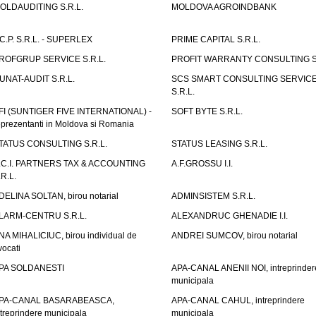
OLDAUDITING S.R.L.
MOLDOVA AGROINDBANK
.C.P. S.R.L. - SUPERLEX
PRIME CAPITAL S.R.L.
ROFGRUP SERVICE S.R.L.
PROFIT WARRANTY CONSULTING S.
UNAT-AUDIT S.R.L.
SCS SMART CONSULTING SERVIC
S.R.L.
FI (SUNTIGER FIVE INTERNATIONAL) -
SOFT BYTE S.R.L.
eprezentanti in Moldova si Romania
TATUS CONSULTING S.R.L.
STATUS LEASING S.R.L.
.C.I. PARTNERS TAX & ACCOUNTING
A.F.GROSSU I.I.
.R.L.
DELINA SOLTAN, birou notarial
ADMINSISTEM S.R.L.
LARM-CENTRU S.R.L.
ALEXANDRUC GHENADIE I.I.
NA MIHALICIUC, birou individual de
ANDREI SUMCOV, birou notarial
vocati
PA SOLDANESTI
APA-CANAL ANENII NOI, intreprinder
municipala
PA-CANAL BASARABEASCA,
APA-CANAL CAHUL, intreprindere
ntreprindere municipala
municipala