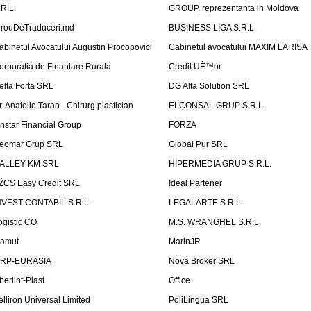
.R.L.
GROUP, reprezentanta in Moldova
irouDeTraduceri.md
BUSINESS LIGA S.R.L.
abinetul Avocatului Augustin Procopovici
Cabinetul avocatului MAXIM LARISA
orporatia de Finantare Rurala
Credit UÈ™or
elta Forta SRL
DG Alfa Solution SRL
r. Anatolie Taran - Chirurg plastician
ELCONSAL GRUP S.R.L.
instar Financial Group
FORZA
eomar Grup SRL
Global Pur SRL
ALLEY KM SRL
HIPERMEDIA GRUP S.R.L.
ŽCS Easy Credit SRL
Ideal Partener
NVEST CONTABIL S.R.L.
LEGALARTE S.R.L.
ogistic CO
M.S. WRANGHEL S.R.L.
amut
MarinJR
RP-EURASIA
Nova Broker SRL
berliht-Plast
Office
elliron Universal Limited
PoliLingua SRL