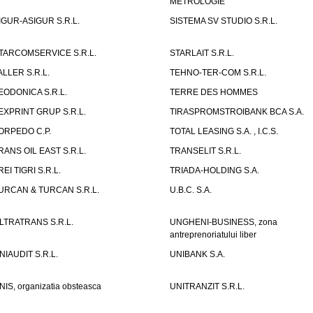
METROLOGIE
IGUR-ASIGUR S.R.L.
SISTEMA SV STUDIO S.R.L.
TARCOMSERVICE S.R.L.
STARLAIT S.R.L.
ALLER S.R.L.
TEHNO-TER-COM S.R.L.
EODONICA S.R.L.
TERRE DES HOMMES
EXPRINT GRUP S.R.L.
TIRASPROMSTROIBANK BCA S.A.
ORPEDO C.P.
TOTAL LEASING S.A. , I.C.S.
RANS OIL EAST S.R.L.
TRANSELIT S.R.L.
REI TIGRI S.R.L.
TRIADA-HOLDING S.A.
URCAN & TURCAN S.R.L.
U.B.C. S.A.
LTRATRANS S.R.L.
UNGHENI-BUSINESS, zona
antreprenoriatului liber
NIAUDIT S.R.L.
UNIBANK S.A.
NIS, organizatia obsteasca
UNITRANZIT S.R.L.