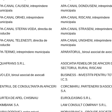
PA-CANAL CAUSENI, intreprindere
APA-CANAL DONDUSENI, intreprind
unicipala
municipala
PA-CANAL ORHEI, intreprindere
APA-CANAL RISCANI, intreprindere
unicipala
municipala
PA-CANAL STEFAN-VODA, directia de
APA-CANAL STRASENI, intreprinder
roductie
municipala
PA-CANAL TELENESTI, directia de
APA-CANAL UNGHENI, intreprindere
roductie
municipala
PA-TERMO, intreprindere municipala
APARATORUL, biroul asociat de avoc
QUAFRANS S.R.L.
ASOCIATIA FEMEILOR DE AFACERI 
SECTORUL RURAL RISCANI
VO LEX, biroul asociat de avocati
BUSINESS - INVESTITII PENTRU TOTI
I.C.S.
ENTRUL DE CONSULTANTA IN AFACERI
CORCIMARU, PARTENERII SI ASOCIA
S.A.
URTEA DE APEL CHISINAU
EUROLEASING S.R.L.
XIMBANK S.A.
LAW CONSULT COMPANY S.R.L.