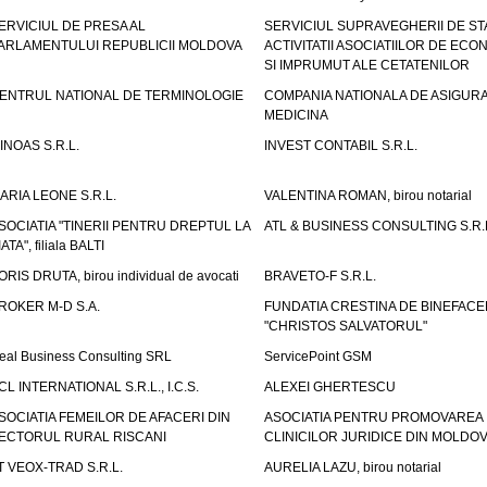
ERVICIUL DE PRESA AL
SERVICIUL SUPRAVEGHERII DE STA
ARLAMENTULUI REPUBLICII MOLDOVA
ACTIVITATII ASOCIATIILOR DE ECON
SI IMPRUMUT ALE CETATENILOR
ENTRUL NATIONAL DE TERMINOLOGIE
COMPANIA NATIONALA DE ASIGURA
MEDICINA
INOAS S.R.L.
INVEST CONTABIL S.R.L.
ARIA LEONE S.R.L.
VALENTINA ROMAN, birou notarial
SOCIATIA "TINERII PENTRU DREPTUL LA
ATL & BUSINESS CONSULTING S.R.L.
IATA", filiala BALTI
ORIS DRUTA, birou individual de avocati
BRAVETO-F S.R.L.
ROKER M-D S.A.
FUNDATIA CRESTINA DE BINEFAC
"CHRISTOS SALVATORUL"
eal Business Consulting SRL
ServicePoint GSM
CL INTERNATIONAL S.R.L., I.C.S.
ALEXEI GHERTESCU
SOCIATIA FEMEILOR DE AFACERI DIN
ASOCIATIA PENTRU PROMOVAREA
ECTORUL RURAL RISCANI
CLINICILOR JURIDICE DIN MOLDO
T VEOX-TRAD S.R.L.
AURELIA LAZU, birou notarial