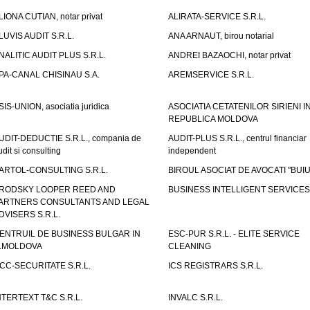
LIONA CUTIAN, notar privat
ALIRATA-SERVICE S.R.L.
LUVIS AUDIT S.R.L.
ANA ARNAUT, birou notarial
NALITIC AUDIT PLUS S.R.L.
ANDREI BAZAOCHI, notar privat
PA-CANAL CHISINAU S.A.
AREMSERVICE S.R.L.
SIS-UNION, asociatia juridica
ASOCIATIA CETATENILOR SIRIENI I
REPUBLICA MOLDOVA
UDIT-DEDUCTIE S.R.L., compania de
AUDIT-PLUS S.R.L., centrul financiar
udit si consulting
independent
ARTOL-CONSULTING S.R.L.
BIROUL ASOCIAT DE AVOCATI "BUI
RODSKY LOOPER REED AND
BUSINESS INTELLIGENT SERVICES 
ARTNERS CONSULTANTS AND LEGAL
DVISERS S.R.L.
ENTRUIL DE BUSINESS BULGAR IN
ESC-PUR S.R.L. - ELITE SERVICE
.MOLDOVA
CLEANING
CC-SECURITATE S.R.L.
ICS REGISTRARS S.R.L.
NTERTEXT T&C S.R.L.
INVALC S.R.L.