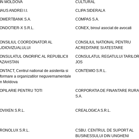
IN MOLDOVA
CULTURAL
IAUS ANDREI I.I.
CLIPA SIDERALA
OMERTBANK S.A.
COMPAS S.A.
ONDOTIER-X S.R.L.
CONEX, biroul asociat de avocati
ONSILIUL COORDONATOR AL
CONSILIUL NATIONAL PENTRU
UDIOVIZUALULUI
ACREDITARE SI ATESTARE
ONSULATUL ONORIFIC AL REPUBLICII
CONSULATUL REGATULUI TARILOR
AZAHSTAN
JOS
ONTACT, Centrul national de asistenta si
CONTEMIO S.R.L.
nformare a organizatilor neguvernamentale
in Moldova
OPILARIE PENTRU TOTI
CORPORATIA DE FINANTARE RURA
S.A.
OVIXEN S.R.L.
CREALOGICA S.R.L.
RONOLUX S.R.L.
CSBU. CENTRUL DE SUPORT AL
BUSINESSULUI DIN UNGHENI