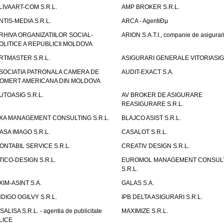
LIVAART-COM S.R.L.
AMP BROKER S.R.L.
NTIS-MEDIA S.R.L.
ARCA - AgentiÐµ
RHIVA ORGANIZATIILOR SOCIAL-
ARION S.A.T.I., companie de asigurar
OLITICE A REPUBLICII MOLDOVA
RTMASTER S.R.L.
ASIGURARI GENERALE VITORIASIG 
SOCIATIA PATRONALA CAMERA DE
AUDIT-EXACT S.A.
OMERT AMERICANA DIN MOLDOVA
UTOASIG S.R.L.
AV BROKER DE ASIGURARE
REASIGURARE S.R.L.
XA MANAGEMENT CONSULTING S.R.L.
BLAJCO ASIST S.R.L.
ASA IMAGO S.R.L.
CASALOT S.R.L.
ONTABIL SERVICE S.R.L.
CREATIV DESIGN S.R.L.
TICO-DESIGN S.R.L.
EUROMOL MANAGEMENT CONSUL
S.R.L.
XIM-ASINT S.A.
GALAS S.A.
NDIGO OGILVY S.R.L.
IPB DELTA ASIGURARI S.R.L.
ISALISA S.R.L. - agentia de publicitate
MAXIMIZE S.R.L.
LICE