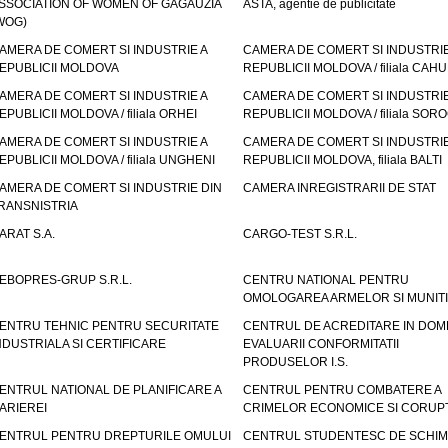
SSOCIATION OF WOMEN OF GAGAUZIA
ASTA, agentie de publicitate
WOG)
AMERA DE COMERT SI INDUSTRIE A
CAMERA DE COMERT SI INDUSTRIE
EPUBLICII MOLDOVA
REPUBLICII MOLDOVA / filiala CAHU
AMERA DE COMERT SI INDUSTRIE A
CAMERA DE COMERT SI INDUSTRIE
EPUBLICII MOLDOVA / filiala ORHEI
REPUBLICII MOLDOVA / filiala SOR
AMERA DE COMERT SI INDUSTRIE A
CAMERA DE COMERT SI INDUSTRIE
EPUBLICII MOLDOVA / filiala UNGHENI
REPUBLICII MOLDOVA, filiala BALTI
AMERA DE COMERT SI INDUSTRIE DIN
CAMERA INREGISTRARII DE STAT
RANSNISTRIA
ARAT S.A.
CARGO-TEST S.R.L.
EBOPRES-GRUP S.R.L.
CENTRU NATIONAL PENTRU
OMOLOGAREA ARMELOR SI MUNITI
ENTRU TEHNIC PENTRU SECURITATE
CENTRUL DE ACREDITARE IN DOM
NDUSTRIALA SI CERTIFICARE
EVALUARII CONFORMITATII
PRODUSELOR I.S.
ENTRUL NATIONAL DE PLANIFICARE A
CENTRUL PENTRU COMBATERE A
ARIEREI
CRIMELOR ECONOMICE SI CORUPT
ENTRUL PENTRU DREPTURILE OMULUI
CENTRUL STUDENTESC DE SCHIM