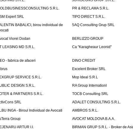
ASISTING S.R.L.
JURISCONS GRUP S.R.L.
OLDBUSINESSCONSULTING S.R.L.
PR & RECLAMA S.R.L.
SM Expert SRL
TIPO DIRECT S.R.L.
ALENTIN BABALICI, birou individual de
5AQ Consulting Grup SRL
vocati
vocat Viorel Dodan
BERLIZZO GROUP
T LEASING MD S.R.L.
Ca "Karagheaur Leonid"
EO - fabrica de afaceri
DINO CREDIT
lbrus
Excelent Broker SRL
EXGRUP SERVICE S.R.L.
Mop Ideal S.R.L
UBLIC DESIGN S.R.L.
RA Group Internationl
OTER & PARTNERS S.R.L.
TOCB Consulting SRL
ctivCons SRL
ADALET CONSULTING S.R.L.
LBU INGA - Biroul Individual de Avocati
AMBROS S.R.L.
sTerra Group
AVOCAT MOLDOVA B.A.A.
EJENARU ARTUR I.I.
BIRMAN GRUP S.R.L. - Broker de Asi