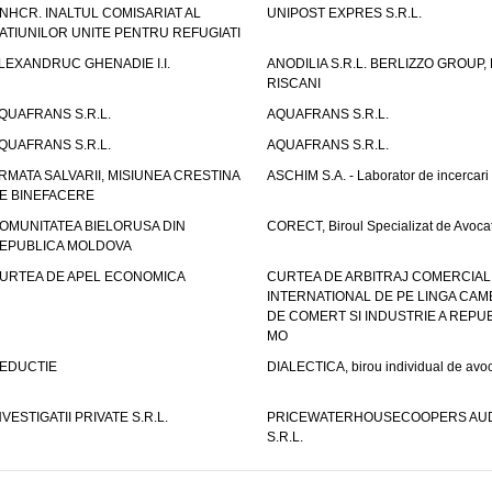
NHCR. INALTUL COMISARIAT AL
UNIPOST EXPRES S.R.L.
ATIUNILOR UNITE PENTRU REFUGIATI
LEXANDRUC GHENADIE I.I.
ANODILIA S.R.L. BERLIZZO GROUP, F
RISCANI
QUAFRANS S.R.L.
AQUAFRANS S.R.L.
QUAFRANS S.R.L.
AQUAFRANS S.R.L.
RMATA SALVARII, MISIUNEA CRESTINA
ASCHIM S.A. - Laborator de incercari
E BINEFACERE
OMUNITATEA BIELORUSA DIN
CORECT, Biroul Specializat de Avocat
EPUBLICA MOLDOVA
URTEA DE APEL ECONOMICA
CURTEA DE ARBITRAJ COMERCIAL
INTERNATIONAL DE PE LINGA CAM
DE COMERT SI INDUSTRIE A REPUB
MO
EDUCTIE
DIALECTICA, birou individual de avoc
NVESTIGATII PRIVATE S.R.L.
PRICEWATERHOUSECOOPERS AUD
S.R.L.