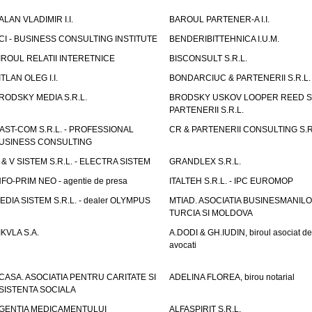
ALAN VLADIMIR I.I.
BAROUL PARTENER-A I.I.
CI - BUSINESS CONSULTING INSTITUTE
BENDERIBITTEHNICA I.U.M.
IROUL RELATII INTERETNICE
BISCONSULT S.R.L.
ITLAN OLEG I.I.
BONDARCIUC & PARTENERII S.R.L.
RODSKY MEDIA S.R.L.
BRODSKY USKOV LOOPER REED S
PARTENERII S.R.L.
AST-COM S.R.L. - PROFESSIONAL
CR & PARTENERII CONSULTING S.R
USINESS CONSULTING
 & V SISTEM S.R.L. - ELECTRA SISTEM
GRANDLEX S.R.L.
NFO-PRIM NEO - agentie de presa
ITALTEH S.R.L. - IPC EUROMOP
EDIA SISTEM S.R.L. - dealer OLYMPUS
MTIAD. ASOCIATIA BUSINESMANILO
TURCIA SI MOLDOVA
IKVLA S.A.
A.DODI & GH.IUDIN, biroul asociat de
avocati
CASA. ASOCIATIA PENTRU CARITATE SI
ADELINA FLOREA, birou notarial
SISTENTA SOCIALA
GENTIA MEDICAMENTULUI
ALFASPIRIT S.R.L.