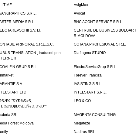
LLTIME
AsigMax
VANGRAPHICS S.R.L.
Avocat
ASTER-MEDIA S.R.L.
BNC ACONT SERVICE S.R.L.
EBOTAREVSCHII S.V. I.I.
CENTRUIL DE BUSINESS BULGAR 
R.MOLDOVA
ONTABIL PRINCIPAL S.R.L.,S.C.
COTANA PROFESIONAL S.R.L.
UBUS TRANSLATION , traduceri prin
Diafragma STUDIO
NTERNET!
COALFIN GRUP S.R.L.
ElectroServiceGrup S.R.L
inmarket
Forever Franciza
ARANTIE S.A.
IASISTING S.R.L.
NTELSTART LTD
INTELSTART S.R.L.
žÐžÐž "ÐŸÐ¾Ð»Ð¸
LEG & CO
˜Ð½Ð¶ÐµÐ½ÐµÑ€Ð¸Ð½Ð³"
extoria SRL
MAGENTA CONSULTING
edia Forest Moldova
Megateze
onily
Nadirus SRL