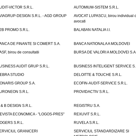
UDIT-VICTOR S.R.L.
AUTOMIUM-SISTEM S.R.L.
VIAGRUP-DESIGN S.R.L. - AGD GROUP
AVOCAT LUPASCU, birou individual 
avocati
2B PROMO S.R.L.
BALABAN NATALIA I.I.
ANCA DE FINANTE SI COMERT S.A.
BANCA NATIONALA A MOLDOVEI
ASF, birou de consultatii
BURSA DE VALORI A MOLDOVEI S.A
USINESS AUDIT GRUP S.R.L.
BUSINESS INTELIGENT SERVICE S.
EBRA STUDIO
DELOITTE & TOUCHE S.R.L.
ONARIS GROUP S.A.
ECOFIN-AUDIT-SERVICE S.R.L.
URONEON S.R.L.
PROVIDACTIV S.R.L.
 & B DESIGN S.R.L.
REGISTRU S.A.
EVISTA ECONOMICA - "LOGOS-PRES"
REXUVIT S.R.L.
OGERS S.R.L.
RUVELA S.R.L.
ERVICIUL GRANICERI
SERVICIUL STANDARDIZARE SI