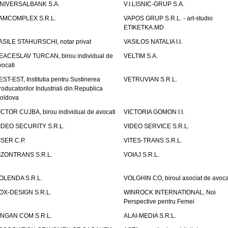
NIVERSALBANK S.A.
V.I.LISNIC-GRUP S.A.
AMCOMPLEX S.R.L.
VAPOS GRUP S.R.L. - art-studio
ETIKETKA.MD
ASILE STAHURSCHI, notar privat
VASILOS NATALIA I.I.
EACESLAV TURCAN, birou individual de
VELTIM S.A.
vocati
EST-EST, Institutia pentru Sustinerea
VETRUVIAN S.R.L.
roducatorilor Industriali din Republica
oldova
ICTOR CUJBA, birou individual de avocati
VICTORIA GOMON I.I.
IDEO SECURITY S.R.L.
VIDEO SERVICE S.R.L.
ISER C.P.
VITES-TRANS S.R.L.
IZONTRANS S.R.L.
VOIAJ S.R.L.
OLENDA S.R.L.
VOLGHIN CO, biroul asociat de avoca
OX-DESIGN S.R.L.
WINROCK INTERNATIONAL, Noi
Perspective pentru Femei
INGAN COM S.R.L.
ALAI-MEDIA S.R.L.