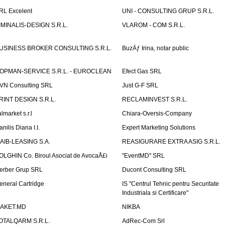
RL Excelent
UNI - CONSULTING GRUP S.R.L.
IMINALIS-DESIGN S.R.L.
VLAROM - COM S.R.L.
USINESS BROKER CONSULTING S.R.L.
BuzÄƒ Irina, notar public
OPMAN-SERVICE S.R.L. - EUROCLEAN
Efect Gas SRL
VN Consulting SRL
Just G-F SRL
RINT DESIGN S.R.L.
RECLAMINVEST S.R.L.
lmarket s.r.l
Chiara-Oversis-Company
nilis Diana I.I.
Expert Marketing Solutions
AIB-LEASING S.A.
REASIGURARE EXTRA ASIG S.R.L.
OLGHIN Co. Biroul Asociat de AvocaÅ£i
"EventMD" SRL
erber Grup SRL
Ducont Consulting SRL
eneral Cartridge
IS "Centrul Tehnic pentru Securitate
Industriala si Certificare"
AKET.MD
NIKBA
OTALQARM S.R.L.
AdRec-Com Srl