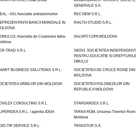
ARIA POPOVICI, notar privat
MOBIASBANCA - GROUPE SOCIETE
GENERALE S.A.
EAL - XXI, Asociatia antreprenorilor
RECVIEM S.R.L.
EPREZENTANTA BANCII MONDIALE IN
RIALTO-STUDIO S.R.L.
OLDOVA
OMULUS, Asociatia de Cooperare Italia-
SALVATI COPII MOLDOVA
oldova
ER-TRAD S.R.L.
SIEDO. SOCIETATEA INDEPENDENT
PENTRU EDUCATIE SI DREPTURIL
OMULUI
MART BUSINESS SOLUTIONS S.R.L.
SOCIETATEA DE CRUCE ROSIE DIN
MOLDOVA
OCIETATEA ORBILOR DIN MOLDOVA
SOCIETATEA POLONEZILOR DIN
REPUBLICA MOLDOVA
OVILEX CONSULTING S.R.L.
STARGARDEX S.R.L.
UPERIDEA S.R.L. / agentia IDEIA
TARNA ROM, Uniunea Tinerilor Romi 
Moldova
OIO-TIR SERVICE S.R.L.
TRANSTUR S.A.