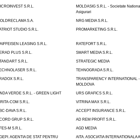
ICROINVEST S.R.L.
MOLDASIG S.R.L. - Societate Nationa
Asigurari
OLDRECLAMA S.A.
NRG MEDIA S.R.L.
ATRIOT STUDIO S.R.L.
PROMARKETING S.R.L.
AIFFEISEN LEASING S.R.L.
RATEFORT S.R.L.
ERAD PLUS S.R.L.
SMART MEDIA S.R.L.
TANDART S.R.L.
STRATEGIC MEDIA
ECHNOLASER S.R.L.
TEHNOGRADA S.R.L.
RADOX S.R.L.
TRANSPARENCY INTERNATIONAL -
MOLDOVA
NDA VERDE S.R.L. - GREEN LIGHT
URS GRAFICS S.R.L.
IRITA-COM S.R.L.
VITRINA MAX S.R.L.
BC-DAVA S.R.L.
ACCEPT INSURANCE S.R.L.
CORD GRUP S.R.L.
AD REM PROFIT S.R.L.
FES-M S.R.L.
AGD MEDIA
GEPI. AGENTIA DE STAT PENTRU
AITA. ASOCIATIA INTERNATIONALA A