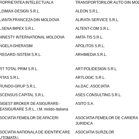
ROPRIETATEA INTELECTUALA
TRANSPORTORILOR AUTO DIN MO
LDIMAX-DESIGN S.R.L.
ALEON S.R.L.
LIANTA FRANCEZA DIN MOLDOVA
ALIRATA-SERVICE S.R.L.
LSENA IMPEX S.R.L.
ALTENT-COM S.R.L.
MNESTY INTERNATIONAL MOLDOVA
AMTA-TIS S.R.L.
NGELA GHERASIM
APOLITOS S.R.L.
REGARD-SISTEM S.R.L.
ARHIMEDIA S.R.L.
RT TOTAL PRIM S.R.L.
ART-POLIDESIGN S.R.L.
RTAS S.R.L.
ARTLOGIC S.R.L.
RUNDO-GRUP S.R.L.
As.DAC. ASOCIATIA
SCENSUS CAPITAL S.R.L.
ASES CONSULTING S.R.L.
SIGEST BROKER DE ASIGURARE-
ASITO S.A.
EASIGURARE S.R.L., I.M. moldo-italiana
SOCIATIA FEMEILOR DE AFACERI
ASOCIATIA FEMEILOR DE CARIERA
JURIDICA
SOCIATIA NATIONALA DE IDENTIFICARE
ASOCIATIA SURZILOR
UTOMATA \