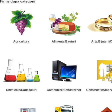
Firme dupa categorii
Agricultura
Alimente/Bauturi
Arta/Bijuterii/
Chimicale/Cauciucuri
Computere/Soft/Internet
Constructii/Amena