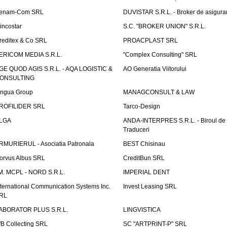
enam-Com SRL
DUVISTAR S.R.L. - Broker de asigurar
incostar
S.C. "BROKER UNION" S.R.L.
reditex & Co SRL
PROACPLAST SRL
ERICOM MEDIA S.R.L.
"Complex Consulting" SRL
GE QUOD AGIS S.R.L. - AQA LOGISTIC &
AO Generatia Viitorului
ONSULTING
ingua Group
MANAGCONSULT & LAW
ROFILIDER SRL
Tarco-Design
LGA
ANDA-INTERPRES S.R.L. - Biroul de
Traduceri
RMURIERUL - Asociatia Patronala
BEST Chisinau
orvus Albus SRL
CreditBun SRL
.M. MCPL - NORD S.R.L.
IMPERIAL DENT
nternational Communication Systems Inc.
Invest Leasing SRL
RL
ABORATOR PLUS S.R.L.
LINGVISTICA
fB Collecting SRL
SC "ARTPRINT-P" SRL