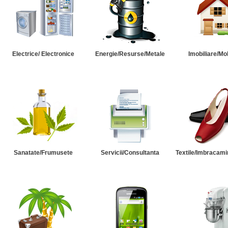
Electrice/ Electronice
Energie/Resurse/Metale
Imobiliare/Mob
Sanatate/Frumusete
Servicii/Consultanta
Textile/Imbracami