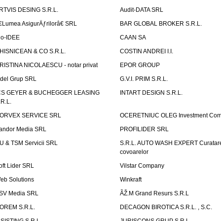
RTVIS DESING S.R.L.
Audit-DATA SRL
€Lumea AsigurÄƒrilorâ€ SRL
BAR GLOBAL BROKER S.R.L.
io-IDEE
CAAN SA
HISNICEAN & CO S.R.L.
COSTIN ANDREI I.I.
RISTINA NICOLAESCU - notar privat
EPOR GROUP
idel Grup SRL
G.V.I. PRIM S.R.L.
CS GEYER & BUCHEGGER LEASING
INTART DESIGN S.R.L.
.R.L.
ORVEX SERVICE SRL
OCERETNIUC OLEG Investment Co
andor Media SRL
PROFILIDER SRL
U & TSM Servicii SRL
S.R.L. AUTO WASH EXPERT Curatar
covoarelor
oft Lider SRL
Vilstar Company
eb Solutions
Winkraft
SV Media SRL
ÃŽ.M Grand Resurs S.R.L
OREM S.R.L.
DECAGON BIROTICA S.R.L. , S.C.