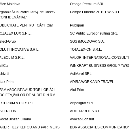
ffice Moldova
Omega Premium SRL
rganizaÅ£ia ParticularÄƒ de Dtectiv
Pompe Funebre ZETCEW S.R.L.
CONFIDENÅ¢IAL"
UBLICITATE PENTRU TOÅ¢I , ziar
Publipan
OZALEX LUX S.R.L.
SC Public Euroconsulting SRL
elect-Grup
SGS (MOLDOVA) S.A.
OLUTII INOVATIVE S.R.L.
TOTALEX-CN S.R.L.
ALECLIM S.R.L.
VALORI INTERNATIONAL CONSULT
izitCa
WINKRAFT BUSINESS GROUP / WB
hizitii
ActiVerol SRL
dax-Prim
ADIRA WORK AND TRAVEL
FAM ASOCIATIA AUDITORILOR ÅžI
Aiul Prim
OCIETÄ‚Å¢ILOR DE AUDIT DIN RM
RTEPRIM & CO S.R.L.
Artpoligraf SRL
STERCON
AUDIT-PROF S.R.L.
vocat Binzari Liliana
Avocat-Consult
AKER TILLY KLITOU AND PARTNERS
BDR ASSOCIATES COMMUNICATIO