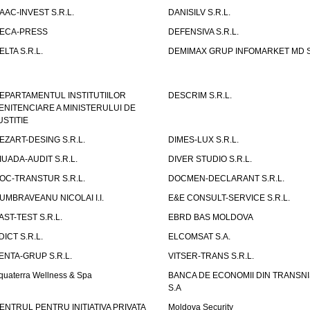
AAC-INVEST S.R.L.
DANISILV S.R.L.
ECA-PRESS
DEFENSIVA S.R.L.
ELTA S.R.L.
DEMIMAX GRUP INFOMARKET MD S.
EPARTAMENTUL INSTITUTIILOR
DESCRIM S.R.L.
ENITENCIARE A MINISTERULUI DE
USTITIE
EZART-DESING S.R.L.
DIMES-LUX S.R.L.
IUADA-AUDIT S.R.L.
DIVER STUDIO S.R.L.
OC-TRANSTUR S.R.L.
DOCMEN-DECLARANT S.R.L.
UMBRAVEANU NICOLAI I.I.
E&E CONSULT-SERVICE S.R.L.
AST-TEST S.R.L.
EBRD BAS MOLDOVA
DICT S.R.L.
ELCOMSAT S.A.
ENTA-GRUP S.R.L.
VITSER-TRANS S.R.L.
quaterra Wellness & Spa
BANCA DE ECONOMII DIN TRANSNI
S.A
ENTRUL PENTRU INITIATIVA PRIVATA
Moldova Security