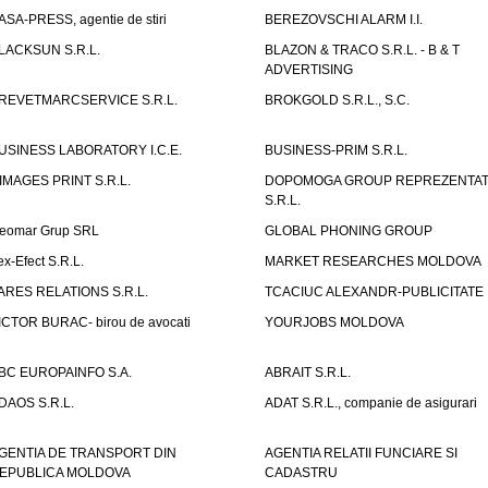
ASA-PRESS, agentie de stiri
BEREZOVSCHI ALARM I.I.
LACKSUN S.R.L.
BLAZON & TRACO S.R.L. - B & T
ADVERTISING
REVETMARCSERVICE S.R.L.
BROKGOLD S.R.L., S.C.
USINESS LABORATORY I.C.E.
BUSINESS-PRIM S.R.L.
IMAGES PRINT S.R.L.
DOPOMOGA GROUP REPREZENTAT
S.R.L.
eomar Grup SRL
GLOBAL PHONING GROUP
ex-Efect S.R.L.
MARKET RESEARCHES MOLDOVA
ARES RELATIONS S.R.L.
TCACIUC ALEXANDR-PUBLICITATE I.
ICTOR BURAC- birou de avocati
YOURJOBS MOLDOVA
BC EUROPAINFO S.A.
ABRAIT S.R.L.
DAOS S.R.L.
ADAT S.R.L., companie de asigurari
GENTIA DE TRANSPORT DIN
AGENTIA RELATII FUNCIARE SI
EPUBLICA MOLDOVA
CADASTRU