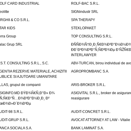
OLF CARD INDUSTRIAL
ROLF-BAC S.R.L.
eolitte
SIGNindustr SRL
IRGHII & CO S.R.L.
SPA THERAPY
TAR KIDS
STEKLOPAKET
erra Group
TOP CONSULTING S.R.L.
alac Grup SRL
ÐÑÑÐ¾Ñ†Ð¸Ð¸Ñ€Ð¾Ð²Ð°Ð½Ð½Ð
ÐÐ´Ð²Ð¾ÐºÐ°Ñ‚ÑÐºÐ¾Ðµ Ð‘ÑŽÑ€
INTERLAWYER
.S.T. CONSULTING S.R.L., S.C.
ABV-TURCAN, birou individual de avo
GENTIA REZERVE MATERIALE, ACHIZITII
AGROPROMBANC S.A.
UBLICE SI AJUTOARE UMANITARE
LLAS, grupul de companii
ARIS-BROKER S.R.L.
SIGINFO.MD ÐŸÐ¾Ñ€Ñ‚Ð°Ð» Ð¾
ASIGVITAL S.R.L., broker de asigurare
Ñ‚Ñ€Ð°Ñ…Ð¾Ð²Ð°Ð½Ð¸Ð¸ Ð²
reasigurare
œÐ¾Ð»Ð´Ð¾Ð²Ðµ
UDIT-98 S.R.L.
AUDIT-CONCRET S.R.L.
UDIT-GRUP S.R.L.
AVOCAT ATTORNEY AT LAW - Vitali
ANCA SOCIALA S.A.
BANK LAMINAT S.A.