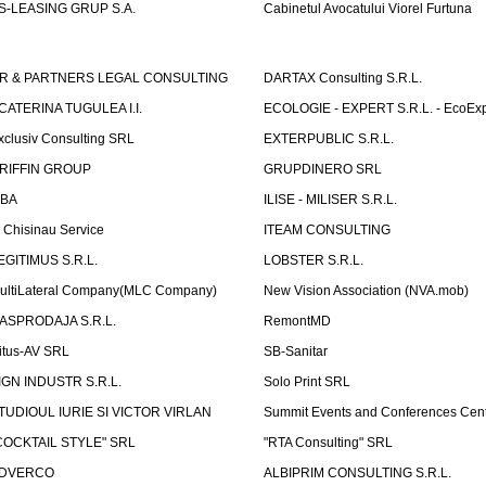
S-LEASING GRUP S.A.
Cabinetul Avocatului Viorel Furtuna
R & PARTNERS LEGAL CONSULTING
DARTAX Consulting S.R.L.
CATERINA TUGULEA I.I.
ECOLOGIE - EXPERT S.R.L. - EcoExp
xclusiv Consulting SRL
EXTERPUBLIC S.R.L.
RIFFIN GROUP
GRUPDINERO SRL
LBA
ILISE - MILISER S.R.L.
T Chisinau Service
ITEAM CONSULTING
EGITIMUS S.R.L.
LOBSTER S.R.L.
ultiLateral Company(MLC Company)
New Vision Association (NVA.mob)
ASPRODAJA S.R.L.
RemontMD
itus-AV SRL
SB-Sanitar
IGN INDUSTR S.R.L.
Solo Print SRL
TUDIOUL IURIE SI VICTOR VIRLAN
Summit Events and Conferences Cen
COCKTAIL STYLE" SRL
"RTA Consulting" SRL
DVERCO
ALBIPRIM CONSULTING S.R.L.