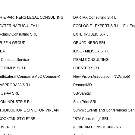
R & PARTNERS LEGAL CONSULTING
DARTAX Consulting S.R.L.
CATERINA TUGULEA I.I.
ECOLOGIE - EXPERT S.R.L. - EcoExp
xclusiv Consulting SRL
EXTERPUBLIC S.R.L.
RIFFIN GROUP
GRUPDINERO SRL
LBA
ILISE - MILISER S.R.L.
T Chisinau Service
ITEAM CONSULTING
EGITIMUS S.R.L.
LOBSTER S.R.L.
ultiLateral Company(MLC Company)
New Vision Association (NVA.mob)
ASPRODAJA S.R.L.
RemontMD
itus-AV SRL
SB-Sanitar
IGN INDUSTR S.R.L.
Solo Print SRL
TUDIOUL IURIE SI VICTOR VIRLAN
Summit Events and Conferences Cen
COCKTAIL STYLE" SRL
"RTA Consulting" SRL
DVERCO
ALBIPRIM CONSULTING S.R.L.