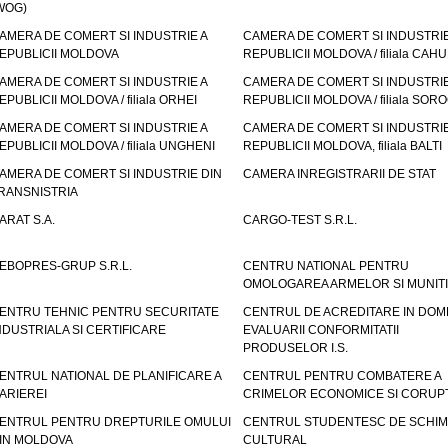
WOG)
AMERA DE COMERT SI INDUSTRIE A
CAMERA DE COMERT SI INDUSTRIE
EPUBLICII MOLDOVA
REPUBLICII MOLDOVA / filiala CAHU
AMERA DE COMERT SI INDUSTRIE A
CAMERA DE COMERT SI INDUSTRIE
EPUBLICII MOLDOVA / filiala ORHEI
REPUBLICII MOLDOVA / filiala SOR
AMERA DE COMERT SI INDUSTRIE A
CAMERA DE COMERT SI INDUSTRIE
EPUBLICII MOLDOVA / filiala UNGHENI
REPUBLICII MOLDOVA, filiala BALTI
AMERA DE COMERT SI INDUSTRIE DIN
CAMERA INREGISTRARII DE STAT
RANSNISTRIA
ARAT S.A.
CARGO-TEST S.R.L.
EBOPRES-GRUP S.R.L.
CENTRU NATIONAL PENTRU
OMOLOGAREA ARMELOR SI MUNITI
ENTRU TEHNIC PENTRU SECURITATE
CENTRUL DE ACREDITARE IN DOM
NDUSTRIALA SI CERTIFICARE
EVALUARII CONFORMITATII
PRODUSELOR I.S.
ENTRUL NATIONAL DE PLANIFICARE A
CENTRUL PENTRU COMBATERE A
ARIEREI
CRIMELOR ECONOMICE SI CORUPT
ENTRUL PENTRU DREPTURILE OMULUI
CENTRUL STUDENTESC DE SCHIM
IN MOLDOVA
CULTURAL