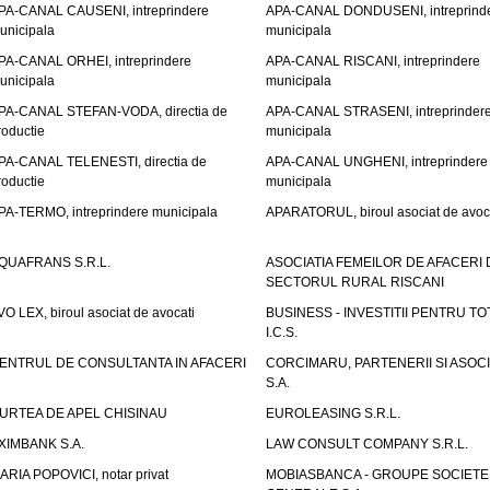
PA-CANAL CAUSENI, intreprindere
APA-CANAL DONDUSENI, intreprind
unicipala
municipala
PA-CANAL ORHEI, intreprindere
APA-CANAL RISCANI, intreprindere
unicipala
municipala
PA-CANAL STEFAN-VODA, directia de
APA-CANAL STRASENI, intreprinder
roductie
municipala
PA-CANAL TELENESTI, directia de
APA-CANAL UNGHENI, intreprindere
roductie
municipala
PA-TERMO, intreprindere municipala
APARATORUL, biroul asociat de avoc
QUAFRANS S.R.L.
ASOCIATIA FEMEILOR DE AFACERI 
SECTORUL RURAL RISCANI
VO LEX, biroul asociat de avocati
BUSINESS - INVESTITII PENTRU TOTI
I.C.S.
ENTRUL DE CONSULTANTA IN AFACERI
CORCIMARU, PARTENERII SI ASOCIA
S.A.
URTEA DE APEL CHISINAU
EUROLEASING S.R.L.
XIMBANK S.A.
LAW CONSULT COMPANY S.R.L.
ARIA POPOVICI, notar privat
MOBIASBANCA - GROUPE SOCIETE