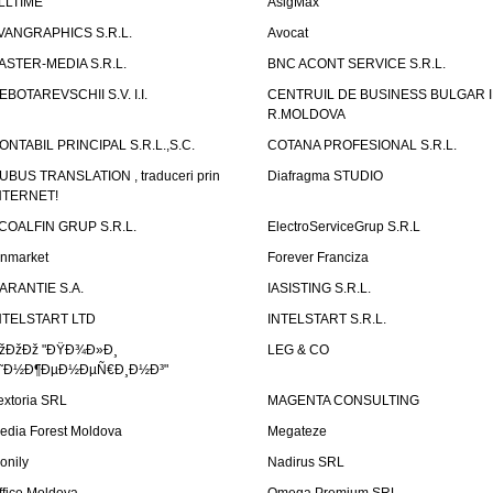
LLTIME
AsigMax
VANGRAPHICS S.R.L.
Avocat
ASTER-MEDIA S.R.L.
BNC ACONT SERVICE S.R.L.
EBOTAREVSCHII S.V. I.I.
CENTRUIL DE BUSINESS BULGAR 
R.MOLDOVA
ONTABIL PRINCIPAL S.R.L.,S.C.
COTANA PROFESIONAL S.R.L.
UBUS TRANSLATION , traduceri prin
Diafragma STUDIO
NTERNET!
COALFIN GRUP S.R.L.
ElectroServiceGrup S.R.L
inmarket
Forever Franciza
ARANTIE S.A.
IASISTING S.R.L.
NTELSTART LTD
INTELSTART S.R.L.
žÐžÐž "ÐŸÐ¾Ð»Ð¸
LEG & CO
˜Ð½Ð¶ÐµÐ½ÐµÑ€Ð¸Ð½Ð³"
extoria SRL
MAGENTA CONSULTING
edia Forest Moldova
Megateze
onily
Nadirus SRL