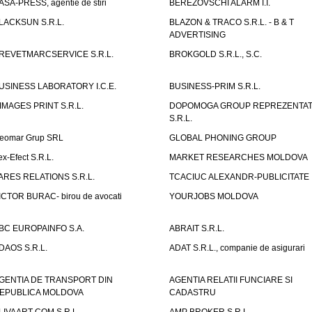
ASA-PRESS, agentie de stiri
BEREZOVSCHI ALARM I.I.
LACKSUN S.R.L.
BLAZON & TRACO S.R.L. - B & T
ADVERTISING
REVETMARCSERVICE S.R.L.
BROKGOLD S.R.L., S.C.
USINESS LABORATORY I.C.E.
BUSINESS-PRIM S.R.L.
IMAGES PRINT S.R.L.
DOPOMOGA GROUP REPREZENTAT
S.R.L.
eomar Grup SRL
GLOBAL PHONING GROUP
ex-Efect S.R.L.
MARKET RESEARCHES MOLDOVA
ARES RELATIONS S.R.L.
TCACIUC ALEXANDR-PUBLICITATE I.
ICTOR BURAC- birou de avocati
YOURJOBS MOLDOVA
BC EUROPAINFO S.A.
ABRAIT S.R.L.
DAOS S.R.L.
ADAT S.R.L., companie de asigurari
GENTIA DE TRANSPORT DIN
AGENTIA RELATII FUNCIARE SI
EPUBLICA MOLDOVA
CADASTRU