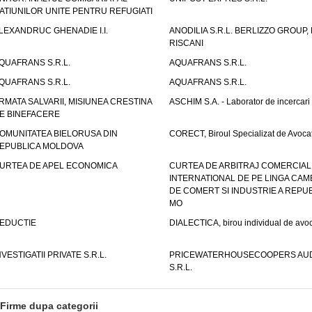
ATIUNILOR UNITE PENTRU REFUGIATI
LEXANDRUC GHENADIE I.I.
ANODILIA S.R.L. BERLIZZO GROUP, F
RISCANI
QUAFRANS S.R.L.
AQUAFRANS S.R.L.
QUAFRANS S.R.L.
AQUAFRANS S.R.L.
RMATA SALVARII, MISIUNEA CRESTINA
ASCHIM S.A. - Laborator de incercari
E BINEFACERE
OMUNITATEA BIELORUSA DIN
CORECT, Biroul Specializat de Avocat
EPUBLICA MOLDOVA
URTEA DE APEL ECONOMICA
CURTEA DE ARBITRAJ COMERCIAL
INTERNATIONAL DE PE LINGA CAM
DE COMERT SI INDUSTRIE A REPUB
MO
EDUCTIE
DIALECTICA, birou individual de avoc
NVESTIGATII PRIVATE S.R.L.
PRICEWATERHOUSECOOPERS AUD
S.R.L.
Firme dupa categorii