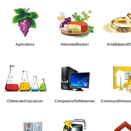
Agricultura
Alimente/Bauturi
Arta/Bijuterii/
Chimicale/Cauciucuri
Computere/Soft/Internet
Constructii/Amena