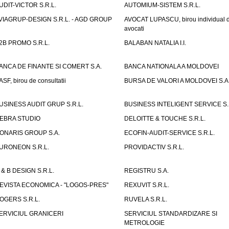
UDIT-VICTOR S.R.L.
AUTOMIUM-SISTEM S.R.L.
VIAGRUP-DESIGN S.R.L. - AGD GROUP
AVOCAT LUPASCU, birou individual 
avocati
2B PROMO S.R.L.
BALABAN NATALIA I.I.
ANCA DE FINANTE SI COMERT S.A.
BANCA NATIONALA A MOLDOVEI
ASF, birou de consultatii
BURSA DE VALORI A MOLDOVEI S.A
USINESS AUDIT GRUP S.R.L.
BUSINESS INTELIGENT SERVICE S.
EBRA STUDIO
DELOITTE & TOUCHE S.R.L.
ONARIS GROUP S.A.
ECOFIN-AUDIT-SERVICE S.R.L.
URONEON S.R.L.
PROVIDACTIV S.R.L.
 & B DESIGN S.R.L.
REGISTRU S.A.
EVISTA ECONOMICA - "LOGOS-PRES"
REXUVIT S.R.L.
OGERS S.R.L.
RUVELA S.R.L.
ERVICIUL GRANICERI
SERVICIUL STANDARDIZARE SI
METROLOGIE