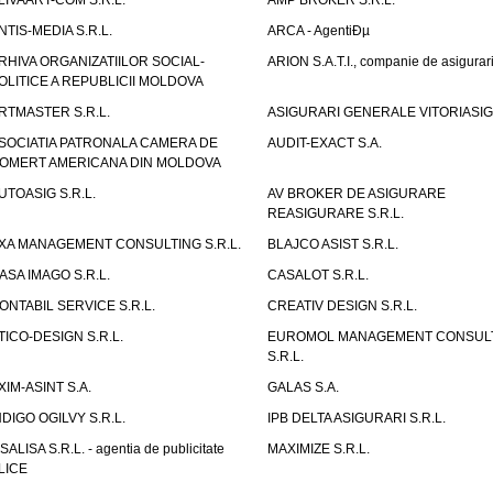
LIVAART-COM S.R.L.
AMP BROKER S.R.L.
NTIS-MEDIA S.R.L.
ARCA - AgentiÐµ
RHIVA ORGANIZATIILOR SOCIAL-
ARION S.A.T.I., companie de asigurar
OLITICE A REPUBLICII MOLDOVA
RTMASTER S.R.L.
ASIGURARI GENERALE VITORIASIG 
SOCIATIA PATRONALA CAMERA DE
AUDIT-EXACT S.A.
OMERT AMERICANA DIN MOLDOVA
UTOASIG S.R.L.
AV BROKER DE ASIGURARE
REASIGURARE S.R.L.
XA MANAGEMENT CONSULTING S.R.L.
BLAJCO ASIST S.R.L.
ASA IMAGO S.R.L.
CASALOT S.R.L.
ONTABIL SERVICE S.R.L.
CREATIV DESIGN S.R.L.
TICO-DESIGN S.R.L.
EUROMOL MANAGEMENT CONSUL
S.R.L.
XIM-ASINT S.A.
GALAS S.A.
NDIGO OGILVY S.R.L.
IPB DELTA ASIGURARI S.R.L.
ISALISA S.R.L. - agentia de publicitate
MAXIMIZE S.R.L.
LICE