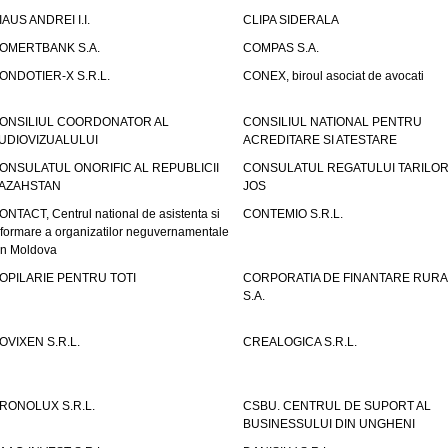
IAUS ANDREI I.I.
CLIPA SIDERALA
OMERTBANK S.A.
COMPAS S.A.
ONDOTIER-X S.R.L.
CONEX, biroul asociat de avocati
ONSILIUL COORDONATOR AL
CONSILIUL NATIONAL PENTRU
UDIOVIZUALULUI
ACREDITARE SI ATESTARE
ONSULATUL ONORIFIC AL REPUBLICII
CONSULATUL REGATULUI TARILOR
AZAHSTAN
JOS
ONTACT, Centrul national de asistenta si
CONTEMIO S.R.L.
nformare a organizatilor neguvernamentale
in Moldova
OPILARIE PENTRU TOTI
CORPORATIA DE FINANTARE RURA
S.A.
OVIXEN S.R.L.
CREALOGICA S.R.L.
RONOLUX S.R.L.
CSBU. CENTRUL DE SUPORT AL
BUSINESSULUI DIN UNGHENI