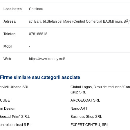
Localitatea
Chisinau
Adresa
str. Balti, bl.Stefan cel Mare (Centrul Comercial BASM) mun. BÄƒlÈ›i,
Telefon
078188818
Mobil
-
Web
https://www.kreddy.md/
Firme similare sau categorii asociate
ervicii Urbane SRL
Global Logos, Birou de traduceri/ Ca
Grup SRL
nCUBE
ARCGEODAT SRL
liri Design
Nano-ART
Geocad-Prim" S.R.L
Business Shop SRL
ontrolconstruct S.R.L
EXPERT CENTRU, SRL