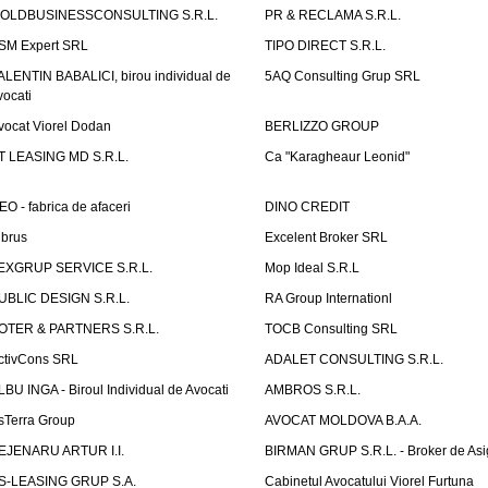
OLDBUSINESSCONSULTING S.R.L.
PR & RECLAMA S.R.L.
SM Expert SRL
TIPO DIRECT S.R.L.
ALENTIN BABALICI, birou individual de
5AQ Consulting Grup SRL
vocati
vocat Viorel Dodan
BERLIZZO GROUP
T LEASING MD S.R.L.
Ca "Karagheaur Leonid"
EO - fabrica de afaceri
DINO CREDIT
lbrus
Excelent Broker SRL
EXGRUP SERVICE S.R.L.
Mop Ideal S.R.L
UBLIC DESIGN S.R.L.
RA Group Internationl
OTER & PARTNERS S.R.L.
TOCB Consulting SRL
ctivCons SRL
ADALET CONSULTING S.R.L.
LBU INGA - Biroul Individual de Avocati
AMBROS S.R.L.
sTerra Group
AVOCAT MOLDOVA B.A.A.
EJENARU ARTUR I.I.
BIRMAN GRUP S.R.L. - Broker de Asi
S-LEASING GRUP S.A.
Cabinetul Avocatului Viorel Furtuna