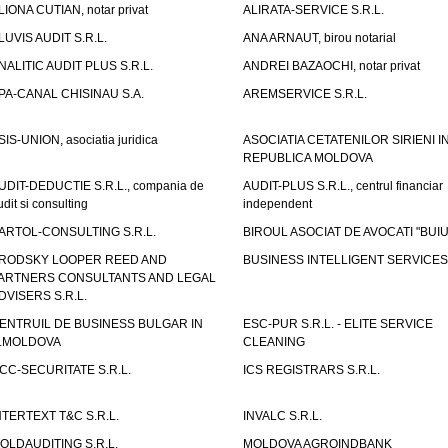
LIONA CUTIAN, notar privat
ALIRATA-SERVICE S.R.L.
LUVIS AUDIT S.R.L.
ANA ARNAUT, birou notarial
NALITIC AUDIT PLUS S.R.L.
ANDREI BAZAOCHI, notar privat
PA-CANAL CHISINAU S.A.
AREMSERVICE S.R.L.
SIS-UNION, asociatia juridica
ASOCIATIA CETATENILOR SIRIENI I
REPUBLICA MOLDOVA
UDIT-DEDUCTIE S.R.L., compania de
AUDIT-PLUS S.R.L., centrul financiar
udit si consulting
independent
ARTOL-CONSULTING S.R.L.
BIROUL ASOCIAT DE AVOCATI "BUI
RODSKY LOOPER REED AND
BUSINESS INTELLIGENT SERVICES 
ARTNERS CONSULTANTS AND LEGAL
DVISERS S.R.L.
ENTRUIL DE BUSINESS BULGAR IN
ESC-PUR S.R.L. - ELITE SERVICE
.MOLDOVA
CLEANING
CC-SECURITATE S.R.L.
ICS REGISTRARS S.R.L.
NTERTEXT T&C S.R.L.
INVALC S.R.L.
OLDAUDITING S.R.L.
MOLDOVA AGROINDBANK