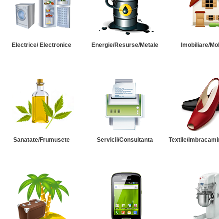
Electrice/ Electronice
Energie/Resurse/Metale
Imobiliare/Mob
Sanatate/Frumusete
Servicii/Consultanta
Textile/Imbracami