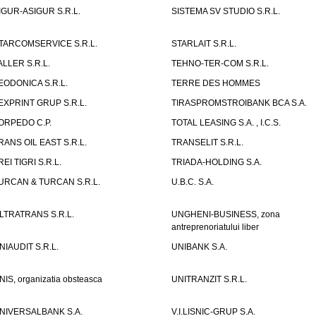
IGUR-ASIGUR S.R.L.
SISTEMA SV STUDIO S.R.L.
TARCOMSERVICE S.R.L.
STARLAIT S.R.L.
ALLER S.R.L.
TEHNO-TER-COM S.R.L.
EODONICA S.R.L.
TERRE DES HOMMES
EXPRINT GRUP S.R.L.
TIRASPROMSTROIBANK BCA S.A.
ORPEDO C.P.
TOTAL LEASING S.A. , I.C.S.
RANS OIL EAST S.R.L.
TRANSELIT S.R.L.
REI TIGRI S.R.L.
TRIADA-HOLDING S.A.
URCAN & TURCAN S.R.L.
U.B.C. S.A.
LTRATRANS S.R.L.
UNGHENI-BUSINESS, zona
antreprenoriatului liber
NIAUDIT S.R.L.
UNIBANK S.A.
NIS, organizatia obsteasca
UNITRANZIT S.R.L.
NIVERSALBANK S.A.
V.I.LISNIC-GRUP S.A.