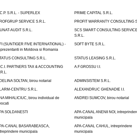
.C.P. S.R.L. - SUPERLEX
PRIME CAPITAL S.R.L.
ROFGRUP SERVICE S.R.L.
PROFIT WARRANTY CONSULTING S.
UNAT-AUDIT S.R.L.
SCS SMART CONSULTING SERVIC
S.R.L.
FI (SUNTIGER FIVE INTERNATIONAL) -
SOFT BYTE S.R.L.
eprezentanti in Moldova si Romania
TATUS CONSULTING S.R.L.
STATUS LEASING S.R.L.
.C.I. PARTNERS TAX & ACCOUNTING
A.F.GROSSU I.I.
.R.L.
DELINA SOLTAN, birou notarial
ADMINSISTEM S.R.L.
LARM-CENTRU S.R.L.
ALEXANDRUC GHENADIE I.I.
NA MIHALICIUC, birou individual de
ANDREI SUMCOV, birou notarial
vocati
PA SOLDANESTI
APA-CANAL ANENII NOI, intreprinder
municipala
PA-CANAL BASARABEASCA,
APA-CANAL CAHUL, intreprindere
ntreprindere municipala
municipala