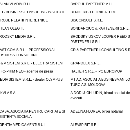
ALAN VLADIMIR I.I.
BAROUL PARTENER-A I.I.
CI - BUSINESS CONSULTING INSTITUTE
BENDERIBITTEHNICA I.U.M.
IROUL RELATII INTERETNICE
BISCONSULT S.R.L.
ITLAN OLEG I.I.
BONDARCIUC & PARTENERII S.R.L.
RODSKY MEDIA S.R.L.
BRODSKY USKOV LOOPER REED S
PARTENERII S.R.L.
AST-COM S.R.L. - PROFESSIONAL
CR & PARTENERII CONSULTING S.R
USINESS CONSULTING
 & V SISTEM S.R.L. - ELECTRA SISTEM
GRANDLEX S.R.L.
NFO-PRIM NEO - agentie de presa
ITALTEH S.R.L. - IPC EUROMOP
EDIA SISTEM S.R.L. - dealer OLYMPUS
MTIAD. ASOCIATIA BUSINESMANILO
TURCIA SI MOLDOVA
IKVLA S.A.
A.DODI & GH.IUDIN, biroul asociat de
avocati
CASA. ASOCIATIA PENTRU CARITATE SI
ADELINA FLOREA, birou notarial
SISTENTA SOCIALA
GENTIA MEDICAMENTULUI
ALFASPIRIT S.R.L.