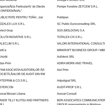
ffice Moldova
Omega Premium SRL
rganizaÅ£ia ParticularÄƒ de Dtectiv
Pompe Funebre ZETCEW S.R.L.
CONFIDENÅ¢IAL"
UBLICITATE PENTRU TOÅ¢I , ziar
Publipan
OZALEX LUX S.R.L.
SC Public Euroconsulting SRL
elect-Grup
SGS (MOLDOVA) S.A.
OLUTII INOVATIVE S.R.L.
TOTALEX-CN S.R.L.
ALECLIM S.R.L.
VALORI INTERNATIONAL CONSULT
izitCa
WINKRAFT BUSINESS GROUP / WB
hizitii
ActiVerol SRL
dax-Prim
ADIRA WORK AND TRAVEL
FAM ASOCIATIA AUDITORILOR ÅžI
Aiul Prim
OCIETÄ‚Å¢ILOR DE AUDIT DIN RM
RTEPRIM & CO S.R.L.
Artpoligraf SRL
STERCON
AUDIT-PROF S.R.L.
vocat Binzari Liliana
Avocat-Consult
AKER TILLY KLITOU AND PARTNERS
BDR ASSOCIATES COMMUNICATIO
.R.L.
GROUP, reprezentanta in Moldova