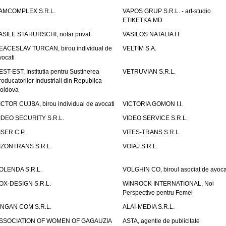
AMCOMPLEX S.R.L.
VAPOS GRUP S.R.L. - art-studio
ETIKETKA.MD
ASILE STAHURSCHI, notar privat
VASILOS NATALIA I.I.
EACESLAV TURCAN, birou individual de
VELTIM S.A.
vocati
EST-EST, Institutia pentru Sustinerea
VETRUVIAN S.R.L.
roducatorilor Industriali din Republica
oldova
ICTOR CUJBA, birou individual de avocati
VICTORIA GOMON I.I.
IDEO SECURITY S.R.L.
VIDEO SERVICE S.R.L.
ISER C.P.
VITES-TRANS S.R.L.
IZONTRANS S.R.L.
VOIAJ S.R.L.
OLENDA S.R.L.
VOLGHIN CO, biroul asociat de avoca
OX-DESIGN S.R.L.
WINROCK INTERNATIONAL, Noi
Perspective pentru Femei
INGAN COM S.R.L.
ALAI-MEDIA S.R.L.
SSOCIATION OF WOMEN OF GAGAUZIA
ASTA, agentie de publicitate