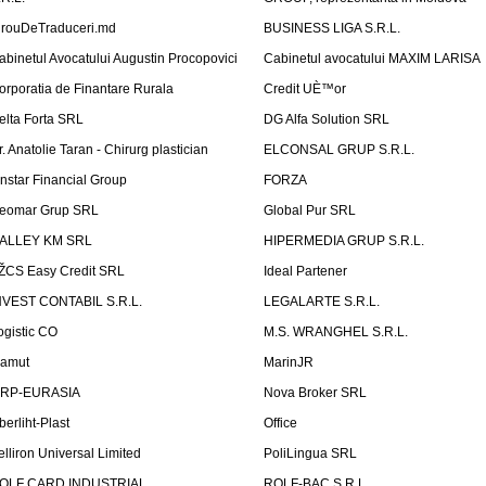
irouDeTraduceri.md
BUSINESS LIGA S.R.L.
abinetul Avocatului Augustin Procopovici
Cabinetul avocatului MAXIM LARISA
orporatia de Finantare Rurala
Credit UÈ™or
elta Forta SRL
DG Alfa Solution SRL
r. Anatolie Taran - Chirurg plastician
ELCONSAL GRUP S.R.L.
instar Financial Group
FORZA
eomar Grup SRL
Global Pur SRL
ALLEY KM SRL
HIPERMEDIA GRUP S.R.L.
ŽCS Easy Credit SRL
Ideal Partener
NVEST CONTABIL S.R.L.
LEGALARTE S.R.L.
ogistic CO
M.S. WRANGHEL S.R.L.
amut
MarinJR
RP-EURASIA
Nova Broker SRL
berliht-Plast
Office
elliron Universal Limited
PoliLingua SRL
OLF CARD INDUSTRIAL
ROLF-BAC S.R.L.