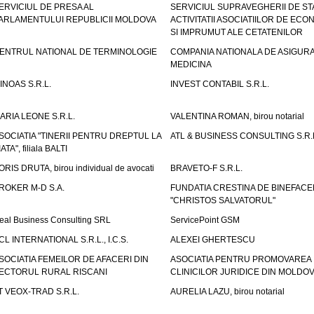
ERVICIUL DE PRESA AL
SERVICIUL SUPRAVEGHERII DE STA
ARLAMENTULUI REPUBLICII MOLDOVA
ACTIVITATII ASOCIATIILOR DE ECON
SI IMPRUMUT ALE CETATENILOR
ENTRUL NATIONAL DE TERMINOLOGIE
COMPANIA NATIONALA DE ASIGURA
MEDICINA
INOAS S.R.L.
INVEST CONTABIL S.R.L.
ARIA LEONE S.R.L.
VALENTINA ROMAN, birou notarial
SOCIATIA "TINERII PENTRU DREPTUL LA
ATL & BUSINESS CONSULTING S.R.L.
IATA", filiala BALTI
ORIS DRUTA, birou individual de avocati
BRAVETO-F S.R.L.
ROKER M-D S.A.
FUNDATIA CRESTINA DE BINEFAC
"CHRISTOS SALVATORUL"
eal Business Consulting SRL
ServicePoint GSM
CL INTERNATIONAL S.R.L., I.C.S.
ALEXEI GHERTESCU
SOCIATIA FEMEILOR DE AFACERI DIN
ASOCIATIA PENTRU PROMOVAREA
ECTORUL RURAL RISCANI
CLINICILOR JURIDICE DIN MOLDO
T VEOX-TRAD S.R.L.
AURELIA LAZU, birou notarial