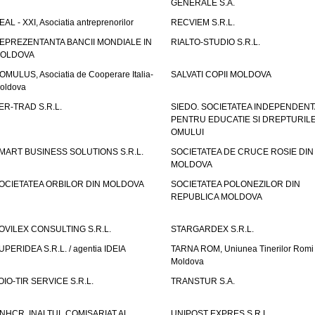
GENERALE S.A.
EAL - XXI, Asociatia antreprenorilor
RECVIEM S.R.L.
EPREZENTANTA BANCII MONDIALE IN
RIALTO-STUDIO S.R.L.
OLDOVA
OMULUS, Asociatia de Cooperare Italia-
SALVATI COPII MOLDOVA
oldova
ER-TRAD S.R.L.
SIEDO. SOCIETATEA INDEPENDENT
PENTRU EDUCATIE SI DREPTURIL
OMULUI
MART BUSINESS SOLUTIONS S.R.L.
SOCIETATEA DE CRUCE ROSIE DIN
MOLDOVA
OCIETATEA ORBILOR DIN MOLDOVA
SOCIETATEA POLONEZILOR DIN
REPUBLICA MOLDOVA
OVILEX CONSULTING S.R.L.
STARGARDEX S.R.L.
UPERIDEA S.R.L. / agentia IDEIA
TARNA ROM, Uniunea Tinerilor Romi 
Moldova
OIO-TIR SERVICE S.R.L.
TRANSTUR S.A.
NHCR. INALTUL COMISARIAT AL
UNIPOST EXPRES S.R.L.