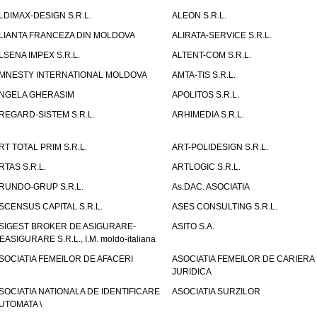
LDIMAX-DESIGN S.R.L.
ALEON S.R.L.
LIANTA FRANCEZA DIN MOLDOVA
ALIRATA-SERVICE S.R.L.
LSENA IMPEX S.R.L.
ALTENT-COM S.R.L.
MNESTY INTERNATIONAL MOLDOVA
AMTA-TIS S.R.L.
NGELA GHERASIM
APOLITOS S.R.L.
REGARD-SISTEM S.R.L.
ARHIMEDIA S.R.L.
RT TOTAL PRIM S.R.L.
ART-POLIDESIGN S.R.L.
RTAS S.R.L.
ARTLOGIC S.R.L.
RUNDO-GRUP S.R.L.
As.DAC. ASOCIATIA
SCENSUS CAPITAL S.R.L.
ASES CONSULTING S.R.L.
SIGEST BROKER DE ASIGURARE-
ASITO S.A.
EASIGURARE S.R.L., I.M. moldo-italiana
SOCIATIA FEMEILOR DE AFACERI
ASOCIATIA FEMEILOR DE CARIERA
JURIDICA
SOCIATIA NATIONALA DE IDENTIFICARE
ASOCIATIA SURZILOR
UTOMATA \