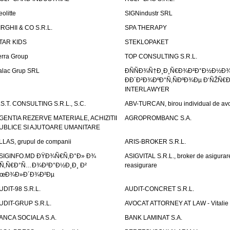
eolitte
SIGNindustr SRL
IRGHII & CO S.R.L.
SPA THERAPY
TAR KIDS
STEKLOPAKET
erra Group
TOP CONSULTING S.R.L.
alac Grup SRL
ÐÑÑÐ¾Ñ†Ð¸Ð¸Ñ€Ð¾Ð²Ð°Ð½Ð½Ð
ÐÐ´Ð²Ð¾ÐºÐ°Ñ‚ÑÐºÐ¾Ðµ Ð‘ÑŽÑ€
INTERLAWYER
.S.T. CONSULTING S.R.L., S.C.
ABV-TURCAN, birou individual de avo
GENTIA REZERVE MATERIALE, ACHIZITII
AGROPROMBANC S.A.
UBLICE SI AJUTOARE UMANITARE
LLAS, grupul de companii
ARIS-BROKER S.R.L.
SIGINFO.MD ÐŸÐ¾Ñ€Ñ‚Ð°Ð» Ð¾
ASIGVITAL S.R.L., broker de asigurare
Ñ‚Ñ€Ð°Ñ…Ð¾Ð²Ð°Ð½Ð¸Ð¸ Ð²
reasigurare
œÐ¾Ð»Ð´Ð¾Ð²Ðµ
UDIT-98 S.R.L.
AUDIT-CONCRET S.R.L.
UDIT-GRUP S.R.L.
AVOCAT ATTORNEY AT LAW - Vitali
ANCA SOCIALA S.A.
BANK LAMINAT S.A.