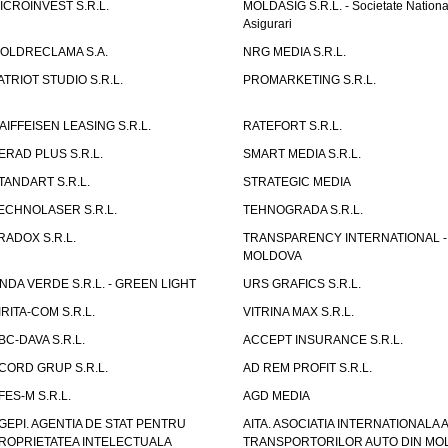
ICROINVEST S.R.L.
MOLDASIG S.R.L. - Societate Nationa
Asigurari
OLDRECLAMA S.A.
NRG MEDIA S.R.L.
ATRIOT STUDIO S.R.L.
PROMARKETING S.R.L.
AIFFEISEN LEASING S.R.L.
RATEFORT S.R.L.
ERAD PLUS S.R.L.
SMART MEDIA S.R.L.
TANDART S.R.L.
STRATEGIC MEDIA
ECHNOLASER S.R.L.
TEHNOGRADA S.R.L.
RADOX S.R.L.
TRANSPARENCY INTERNATIONAL -
MOLDOVA
NDA VERDE S.R.L. - GREEN LIGHT
URS GRAFICS S.R.L.
IRITA-COM S.R.L.
VITRINA MAX S.R.L.
BC-DAVA S.R.L.
ACCEPT INSURANCE S.R.L.
CORD GRUP S.R.L.
AD REM PROFIT S.R.L.
FES-M S.R.L.
AGD MEDIA
GEPI. AGENTIA DE STAT PENTRU
AITA. ASOCIATIA INTERNATIONALA A
ROPRIETATEA INTELECTUALA
TRANSPORTORILOR AUTO DIN MO