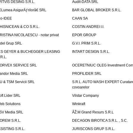
RTVIS DESING S.R.L.
Audit-DATA SRL
€Lumea AsigurÄƒrilorâ€ SRL
BAR GLOBAL BROKER S.R.L.
io-IDEE
CAAN SA
HISNICEAN & CO S.R.L.
COSTIN ANDREI I.I.
RISTINA NICOLAESCU - notar privat
EPOR GROUP
idel Grup SRL
G.V.I. PRIM S.R.L.
CS GEYER & BUCHEGGER LEASING
INTART DESIGN S.R.L.
.R.L.
ORVEX SERVICE SRL
OCERETNIUC OLEG Investment Co
andor Media SRL
PROFILIDER SRL
U & TSM Servicii SRL
S.R.L. AUTO WASH EXPERT Curatar
covoarelor
oft Lider SRL
Vilstar Company
eb Solutions
Winkraft
SV Media SRL
ÃŽ.M Grand Resurs S.R.L
OREM S.R.L.
DECAGON BIROTICA S.R.L. , S.C.
ASISTING S.R.L.
JURISCONS GRUP S.R.L.