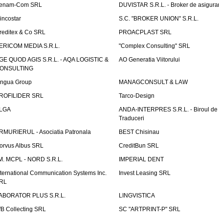
enam-Com SRL
DUVISTAR S.R.L. - Broker de asigurar
incostar
S.C. "BROKER UNION" S.R.L.
reditex & Co SRL
PROACPLAST SRL
ERICOM MEDIA S.R.L.
"Complex Consulting" SRL
GE QUOD AGIS S.R.L. - AQA LOGISTIC &
AO Generatia Viitorului
ONSULTING
ingua Group
MANAGCONSULT & LAW
ROFILIDER SRL
Tarco-Design
LGA
ANDA-INTERPRES S.R.L. - Biroul de
Traduceri
RMURIERUL - Asociatia Patronala
BEST Chisinau
orvus Albus SRL
CreditBun SRL
.M. MCPL - NORD S.R.L.
IMPERIAL DENT
nternational Communication Systems Inc.
Invest Leasing SRL
RL
ABORATOR PLUS S.R.L.
LINGVISTICA
fB Collecting SRL
SC "ARTPRINT-P" SRL