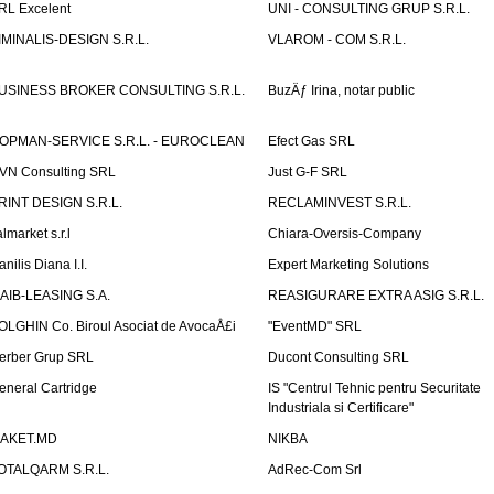
RL Excelent
UNI - CONSULTING GRUP S.R.L.
IMINALIS-DESIGN S.R.L.
VLAROM - COM S.R.L.
USINESS BROKER CONSULTING S.R.L.
BuzÄƒ Irina, notar public
OPMAN-SERVICE S.R.L. - EUROCLEAN
Efect Gas SRL
VN Consulting SRL
Just G-F SRL
RINT DESIGN S.R.L.
RECLAMINVEST S.R.L.
lmarket s.r.l
Chiara-Oversis-Company
nilis Diana I.I.
Expert Marketing Solutions
AIB-LEASING S.A.
REASIGURARE EXTRA ASIG S.R.L.
OLGHIN Co. Biroul Asociat de AvocaÅ£i
"EventMD" SRL
erber Grup SRL
Ducont Consulting SRL
eneral Cartridge
IS "Centrul Tehnic pentru Securitate
Industriala si Certificare"
AKET.MD
NIKBA
OTALQARM S.R.L.
AdRec-Com Srl