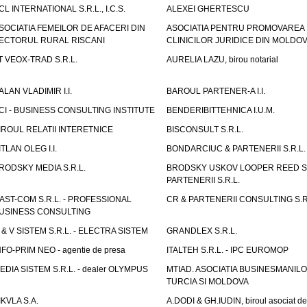
CL INTERNATIONAL S.R.L., I.C.S.
ALEXEI GHERTESCU
SOCIATIA FEMEILOR DE AFACERI DIN
ASOCIATIA PENTRU PROMOVAREA
ECTORUL RURAL RISCANI
CLINICILOR JURIDICE DIN MOLDO
T VEOX-TRAD S.R.L.
AURELIA LAZU, birou notarial
ALAN VLADIMIR I.I.
BAROUL PARTENER-A I.I.
CI - BUSINESS CONSULTING INSTITUTE
BENDERIBITTEHNICA I.U.M.
IROUL RELATII INTERETNICE
BISCONSULT S.R.L.
ITLAN OLEG I.I.
BONDARCIUC & PARTENERII S.R.L.
RODSKY MEDIA S.R.L.
BRODSKY USKOV LOOPER REED S
PARTENERII S.R.L.
AST-COM S.R.L. - PROFESSIONAL
CR & PARTENERII CONSULTING S.R
USINESS CONSULTING
 & V SISTEM S.R.L. - ELECTRA SISTEM
GRANDLEX S.R.L.
NFO-PRIM NEO - agentie de presa
ITALTEH S.R.L. - IPC EUROMOP
EDIA SISTEM S.R.L. - dealer OLYMPUS
MTIAD. ASOCIATIA BUSINESMANILO
TURCIA SI MOLDOVA
IKVLA S.A.
A.DODI & GH.IUDIN, biroul asociat de