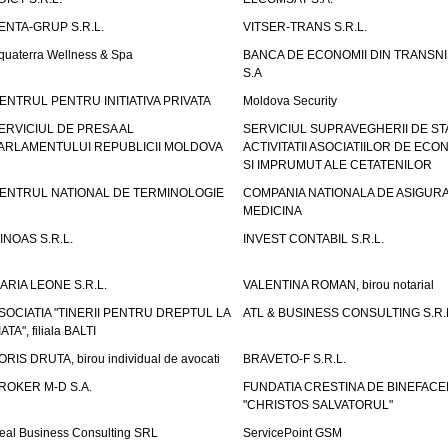
ENTA-GRUP S.R.L.
VITSER-TRANS S.R.L.
quaterra Wellness & Spa
BANCA DE ECONOMII DIN TRANSNI
S.A
ENTRUL PENTRU INITIATIVA PRIVATA
Moldova Security
ERVICIUL DE PRESA AL
SERVICIUL SUPRAVEGHERII DE STA
ARLAMENTULUI REPUBLICII MOLDOVA
ACTIVITATII ASOCIATIILOR DE ECON
SI IMPRUMUT ALE CETATENILOR
ENTRUL NATIONAL DE TERMINOLOGIE
COMPANIA NATIONALA DE ASIGURA
MEDICINA
INOAS S.R.L.
INVEST CONTABIL S.R.L.
ARIA LEONE S.R.L.
VALENTINA ROMAN, birou notarial
SOCIATIA "TINERII PENTRU DREPTUL LA
ATL & BUSINESS CONSULTING S.R.L.
IATA", filiala BALTI
ORIS DRUTA, birou individual de avocati
BRAVETO-F S.R.L.
ROKER M-D S.A.
FUNDATIA CRESTINA DE BINEFAC
"CHRISTOS SALVATORUL"
eal Business Consulting SRL
ServicePoint GSM