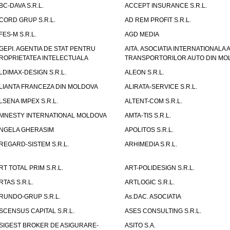
BC-DAVA S.R.L.
ACCEPT INSURANCE S.R.L.
CORD GRUP S.R.L.
AD REM PROFIT S.R.L.
FES-M S.R.L.
AGD MEDIA
GEPI. AGENTIA DE STAT PENTRU
AITA. ASOCIATIA INTERNATIONALA A
ROPRIETATEA INTELECTUALA
TRANSPORTORILOR AUTO DIN MO
LDIMAX-DESIGN S.R.L.
ALEON S.R.L.
LIANTA FRANCEZA DIN MOLDOVA
ALIRATA-SERVICE S.R.L.
LSENA IMPEX S.R.L.
ALTENT-COM S.R.L.
MNESTY INTERNATIONAL MOLDOVA
AMTA-TIS S.R.L.
NGELA GHERASIM
APOLITOS S.R.L.
REGARD-SISTEM S.R.L.
ARHIMEDIA S.R.L.
RT TOTAL PRIM S.R.L.
ART-POLIDESIGN S.R.L.
RTAS S.R.L.
ARTLOGIC S.R.L.
RUNDO-GRUP S.R.L.
As.DAC. ASOCIATIA
SCENSUS CAPITAL S.R.L.
ASES CONSULTING S.R.L.
SIGEST BROKER DE ASIGURARE-
ASITO S.A.