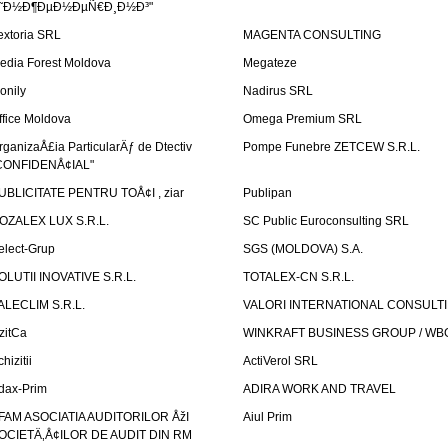
˜Ð½Ð¶ÐµÐ½ÐµÑ€Ð¸Ð½Ð³"
extoria SRL
MAGENTA CONSULTING
edia Forest Moldova
Megateze
onily
Nadirus SRL
ffice Moldova
Omega Premium SRL
rganizaÅ£ia ParticularÄƒ de Dtectiv
Pompe Funebre ZETCEW S.R.L.
CONFIDENÅ¢IAL"
UBLICITATE PENTRU TOÅ¢I , ziar
Publipan
OZALEX LUX S.R.L.
SC Public Euroconsulting SRL
elect-Grup
SGS (MOLDOVA) S.A.
OLUTII INOVATIVE S.R.L.
TOTALEX-CN S.R.L.
ALECLIM S.R.L.
VALORI INTERNATIONAL CONSULT
izitCa
WINKRAFT BUSINESS GROUP / WB
hizitii
ActiVerol SRL
dax-Prim
ADIRA WORK AND TRAVEL
FAM ASOCIATIA AUDITORILOR ÅžI
Aiul Prim
OCIETÄ‚Å¢ILOR DE AUDIT DIN RM