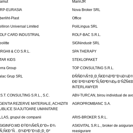
amut
MarinJR
RP-EURASIA
Nova Broker SRL
berliht-Plast
Office
elliron Universal Limited
PoliLingua SRL
OLF CARD INDUSTRIAL
ROLF-BAC S.R.L.
eolitte
SIGNindustr SRL
IRGHII & CO S.R.L.
SPA THERAPY
TAR KIDS
STEKLOPAKET
erra Group
TOP CONSULTING S.R.L.
alac Grup SRL
ÐÑÑÐ¾Ñ†Ð¸Ð¸Ñ€Ð¾Ð²Ð°Ð½Ð½Ð
ÐÐ´Ð²Ð¾ÐºÐ°Ñ‚ÑÐºÐ¾Ðµ Ð‘ÑŽÑ€
INTERLAWYER
.S.T. CONSULTING S.R.L., S.C.
ABV-TURCAN, birou individual de avo
GENTIA REZERVE MATERIALE, ACHIZITII
AGROPROMBANC S.A.
UBLICE SI AJUTOARE UMANITARE
LLAS, grupul de companii
ARIS-BROKER S.R.L.
SIGINFO.MD ÐŸÐ¾Ñ€Ñ‚Ð°Ð» Ð¾
ASIGVITAL S.R.L., broker de asigurare
Ñ‚Ñ€Ð°Ñ…Ð¾Ð²Ð°Ð½Ð¸Ð¸ Ð²
reasigurare