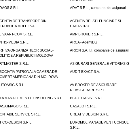
DAOS S.R.L.
ADAT S.R.L., companie de asigurari
GENTIA DE TRANSPORT DIN
AGENTIA RELATII FUNCIARE SI
EPUBLICA MOLDOVA
CADASTRU
LIVAART-COM S.R.L.
AMP BROKER S.R.L.
NTIS-MEDIA S.R.L.
ARCA - AgentiÐµ
RHIVA ORGANIZATIILOR SOCIAL-
ARION S.A.T.I., companie de asigurar
OLITICE A REPUBLICII MOLDOVA
RTMASTER S.R.L.
ASIGURARI GENERALE VITORIASIG 
SOCIATIA PATRONALA CAMERA DE
AUDIT-EXACT S.A.
OMERT AMERICANA DIN MOLDOVA
UTOASIG S.R.L.
AV BROKER DE ASIGURARE
REASIGURARE S.R.L.
XA MANAGEMENT CONSULTING S.R.L.
BLAJCO ASIST S.R.L.
ASA IMAGO S.R.L.
CASALOT S.R.L.
ONTABIL SERVICE S.R.L.
CREATIV DESIGN S.R.L.
TICO-DESIGN S.R.L.
EUROMOL MANAGEMENT CONSUL
S.R.L.