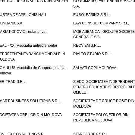
ENTRUL DE CONSULTANTA IN AFACERI
CORCIMARU, PARTENERII SI ASOCIA
S.A.
URTEA DE APEL CHISINAU
EUROLEASING S.R.L.
XIMBANK S.A.
LAW CONSULT COMPANY S.R.L.
ARIA POPOVICI, notar privat
MOBIASBANCA - GROUPE SOCIETE
GENERALE S.A.
EAL - XXI, Asociatia antreprenorilor
RECVIEM S.R.L.
EPREZENTANTA BANCII MONDIALE IN
RIALTO-STUDIO S.R.L.
OLDOVA
OMULUS, Asociatia de Cooperare Italia-
SALVATI COPII MOLDOVA
oldova
ER-TRAD S.R.L.
SIEDO. SOCIETATEA INDEPENDENT
PENTRU EDUCATIE SI DREPTURIL
OMULUI
MART BUSINESS SOLUTIONS S.R.L.
SOCIETATEA DE CRUCE ROSIE DIN
MOLDOVA
OCIETATEA ORBILOR DIN MOLDOVA
SOCIETATEA POLONEZILOR DIN
REPUBLICA MOLDOVA
OVILEX CONSULTING S.R.L.
STARGARDEX S.R.L.