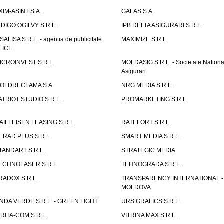
XIM-ASINT S.A.
GALAS S.A.
NDIGO OGILVY S.R.L.
IPB DELTA ASIGURARI S.R.L.
ISALISA S.R.L. - agentia de publicitate
MAXIMIZE S.R.L.
LICE
ICROINVEST S.R.L.
MOLDASIG S.R.L. - Societate Nationa
Asigurari
OLDRECLAMA S.A.
NRG MEDIA S.R.L.
ATRIOT STUDIO S.R.L.
PROMARKETING S.R.L.
AIFFEISEN LEASING S.R.L.
RATEFORT S.R.L.
ERAD PLUS S.R.L.
SMART MEDIA S.R.L.
TANDART S.R.L.
STRATEGIC MEDIA
ECHNOLASER S.R.L.
TEHNOGRADA S.R.L.
RADOX S.R.L.
TRANSPARENCY INTERNATIONAL -
MOLDOVA
NDA VERDE S.R.L. - GREEN LIGHT
URS GRAFICS S.R.L.
IRITA-COM S.R.L.
VITRINA MAX S.R.L.