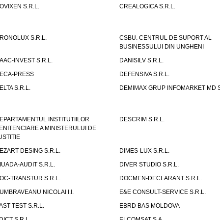
OVIXEN S.R.L.
CREALOGICA S.R.L.
RONOLUX S.R.L.
CSBU. CENTRUL DE SUPORT AL
BUSINESSULUI DIN UNGHENI
AAC-INVEST S.R.L.
DANISILV S.R.L.
ECA-PRESS
DEFENSIVA S.R.L.
ELTA S.R.L.
DEMIMAX GRUP INFOMARKET MD S.
EPARTAMENTUL INSTITUTIILOR
DESCRIM S.R.L.
ENITENCIARE A MINISTERULUI DE
USTITIE
EZART-DESING S.R.L.
DIMES-LUX S.R.L.
IUADA-AUDIT S.R.L.
DIVER STUDIO S.R.L.
OC-TRANSTUR S.R.L.
DOCMEN-DECLARANT S.R.L.
UMBRAVEANU NICOLAI I.I.
E&E CONSULT-SERVICE S.R.L.
AST-TEST S.R.L.
EBRD BAS MOLDOVA
DICT S.R.L.
ELCOMSAT S.A.