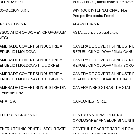
OLENDA S.R.L.
VOLGHIN CO, biroul asociat de avoca
OX-DESIGN S.R.L.
WINROCK INTERNATIONAL, Noi
Perspective pentru Femei
INGAN COM S.R.L.
ALAI-MEDIA S.R.L.
SSOCIATION OF WOMEN OF GAGAUZIA
ASTA, agentie de publicitate
WOG)
AMERA DE COMERT SI INDUSTRIE A
CAMERA DE COMERT SI INDUSTRIE
EPUBLICII MOLDOVA
REPUBLICII MOLDOVA / filiala CAHU
AMERA DE COMERT SI INDUSTRIE A
CAMERA DE COMERT SI INDUSTRIE
EPUBLICII MOLDOVA / filiala ORHEI
REPUBLICII MOLDOVA / filiala SOR
AMERA DE COMERT SI INDUSTRIE A
CAMERA DE COMERT SI INDUSTRIE
EPUBLICII MOLDOVA / filiala UNGHENI
REPUBLICII MOLDOVA, filiala BALTI
AMERA DE COMERT SI INDUSTRIE DIN
CAMERA INREGISTRARII DE STAT
RANSNISTRIA
ARAT S.A.
CARGO-TEST S.R.L.
EBOPRES-GRUP S.R.L.
CENTRU NATIONAL PENTRU
OMOLOGAREA ARMELOR SI MUNITI
ENTRU TEHNIC PENTRU SECURITATE
CENTRUL DE ACREDITARE IN DOM