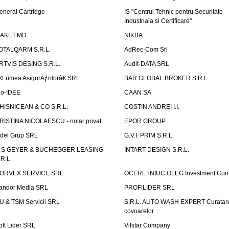
eneral Cartridge
IS "Centrul Tehnic pentru Securitate
Industriala si Certificare"
AKET.MD
NIKBA
OTALQARM S.R.L.
AdRec-Com Srl
RTVIS DESING S.R.L.
Audit-DATA SRL
€Lumea AsigurÄƒrilorâ€ SRL
BAR GLOBAL BROKER S.R.L.
io-IDEE
CAAN SA
HISNICEAN & CO S.R.L.
COSTIN ANDREI I.I.
RISTINA NICOLAESCU - notar privat
EPOR GROUP
idel Grup SRL
G.V.I. PRIM S.R.L.
CS GEYER & BUCHEGGER LEASING
INTART DESIGN S.R.L.
.R.L.
ORVEX SERVICE SRL
OCERETNIUC OLEG Investment Co
andor Media SRL
PROFILIDER SRL
U & TSM Servicii SRL
S.R.L. AUTO WASH EXPERT Curatar
covoarelor
oft Lider SRL
Vilstar Company