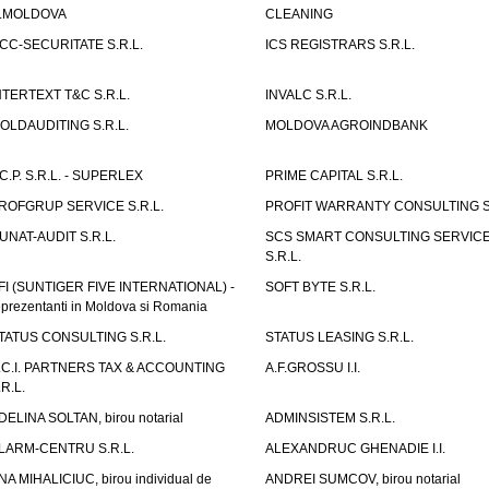
.MOLDOVA
CLEANING
CC-SECURITATE S.R.L.
ICS REGISTRARS S.R.L.
NTERTEXT T&C S.R.L.
INVALC S.R.L.
OLDAUDITING S.R.L.
MOLDOVA AGROINDBANK
.C.P. S.R.L. - SUPERLEX
PRIME CAPITAL S.R.L.
ROFGRUP SERVICE S.R.L.
PROFIT WARRANTY CONSULTING S.
UNAT-AUDIT S.R.L.
SCS SMART CONSULTING SERVIC
S.R.L.
FI (SUNTIGER FIVE INTERNATIONAL) -
SOFT BYTE S.R.L.
eprezentanti in Moldova si Romania
TATUS CONSULTING S.R.L.
STATUS LEASING S.R.L.
.C.I. PARTNERS TAX & ACCOUNTING
A.F.GROSSU I.I.
.R.L.
DELINA SOLTAN, birou notarial
ADMINSISTEM S.R.L.
LARM-CENTRU S.R.L.
ALEXANDRUC GHENADIE I.I.
NA MIHALICIUC, birou individual de
ANDREI SUMCOV, birou notarial