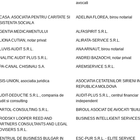
avocati
CASA. ASOCIATIA PENTRU CARITATE SI
ADELINA FLOREA, birou notarial
SISTENTA SOCIALA
GENTIA MEDICAMENTULUI
ALFASPIRIT S.R.L.
LIONA CUTIAN, notar privat
ALIRATA-SERVICE S.R.L.
LUVIS AUDIT S.R.L.
ANA ARNAUT, birou notarial
NALITIC AUDIT PLUS S.R.L.
ANDREI BAZAOCHI, notar privat
PA-CANAL CHISINAU S.A.
AREMSERVICE S.R.L.
SIS-UNION, asociatia juridica
ASOCIATIA CETATENILOR SIRIENI I
REPUBLICA MOLDOVA
UDIT-DEDUCTIE S.R.L., compania de
AUDIT-PLUS S.R.L., centrul financiar
udit si consulting
independent
ARTOL-CONSULTING S.R.L.
BIROUL ASOCIAT DE AVOCATI "BUI
RODSKY LOOPER REED AND
BUSINESS INTELLIGENT SERVICES 
ARTNERS CONSULTANTS AND LEGAL
DVISERS S.R.L.
ENTRUIL DE BUSINESS BULGAR IN
ESC-PUR S.R.L. - ELITE SERVICE