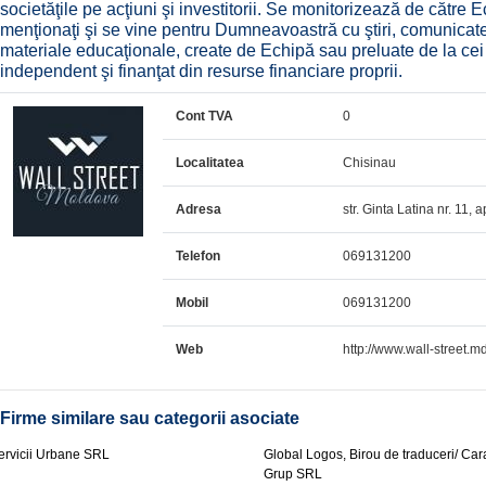
societăţile pe acţiuni şi investitorii. Se monitorizează de către 
menţionaţi şi se vine pentru Dumneavoastră cu ştiri, comunicate, 
materiale educaţionale, create de Echipă sau preluate de la cei ce
independent şi finanţat din resurse financiare proprii.
Cont TVA
0
Localitatea
Chisinau
Adresa
str. Ginta Latina nr. 11, 
Telefon
069131200
Mobil
069131200
Web
http://www.wall-street.m
Firme similare sau categorii asociate
ervicii Urbane SRL
Global Logos, Birou de traduceri/ Ca
Grup SRL