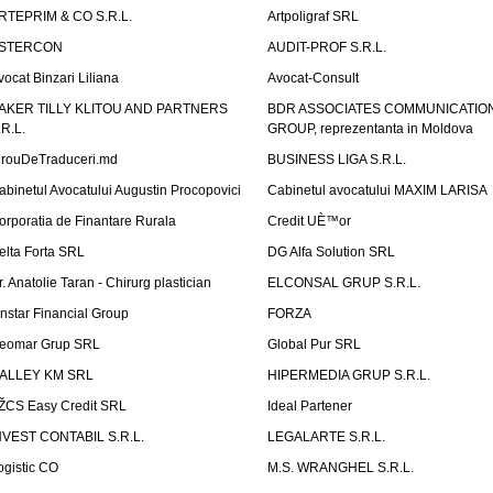
RTEPRIM & CO S.R.L.
Artpoligraf SRL
STERCON
AUDIT-PROF S.R.L.
vocat Binzari Liliana
Avocat-Consult
AKER TILLY KLITOU AND PARTNERS
BDR ASSOCIATES COMMUNICATIO
.R.L.
GROUP, reprezentanta in Moldova
irouDeTraduceri.md
BUSINESS LIGA S.R.L.
abinetul Avocatului Augustin Procopovici
Cabinetul avocatului MAXIM LARISA
orporatia de Finantare Rurala
Credit UÈ™or
elta Forta SRL
DG Alfa Solution SRL
r. Anatolie Taran - Chirurg plastician
ELCONSAL GRUP S.R.L.
instar Financial Group
FORZA
eomar Grup SRL
Global Pur SRL
ALLEY KM SRL
HIPERMEDIA GRUP S.R.L.
ŽCS Easy Credit SRL
Ideal Partener
NVEST CONTABIL S.R.L.
LEGALARTE S.R.L.
ogistic CO
M.S. WRANGHEL S.R.L.