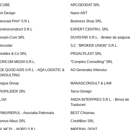
nCUBE
ARCGEODAT SRL
liri Design
Nano-ART
Geocad-Prim" S.R.L
Business Shop SRL
ontrolconstruct S.R.L
EXPERT CENTRU, SRL
enam-Com SRL
DUVISTAR S.R.L. - Broker de asigurar
incostar
S.C. "BROKER UNION" S.R.L.
reditex & Co SRL
PROACPLAST SRL
ERICOM MEDIA S.R.L.
"Complex Consulting" SRL
GE QUOD AGIS S.R.L. - AQA LOGISTIC &
AO Generatia Viitorului
ONSULTING
ingua Group
MANAGCONSULT & LAW
ROFILIDER SRL
Tarco-Design
LGA
ANDA-INTERPRES S.R.L. - Biroul de
Traduceri
RMURIERUL - Asociatia Patronala
BEST Chisinau
orvus Albus SRL
CreditBun SRL
.M. MCPL - NORD S.R.L.
IMPERIAL DENT