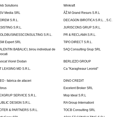
eb Solutions
Winkraft
SV Media SRL
ÃŽ.M Grand Resurs S.R.L
OREM S.R.L.
DECAGON BIROTICA S.R.L. , S.C.
ASISTING S.R.L.
JURISCONS GRUP S.R.L.
OLDBUSINESSCONSULTING S.R.L.
PR & RECLAMA S.R.L.
SM Expert SRL
TIPO DIRECT S.R.L.
ALENTIN BABALICI, birou individual de
5AQ Consulting Grup SRL
vocati
vocat Viorel Dodan
BERLIZZO GROUP
T LEASING MD S.R.L.
Ca "Karagheaur Leonid"
EO - fabrica de afaceri
DINO CREDIT
lbrus
Excelent Broker SRL
EXGRUP SERVICE S.R.L.
Mop Ideal S.R.L
UBLIC DESIGN S.R.L.
RA Group Internationl
OTER & PARTNERS S.R.L.
TOCB Consulting SRL