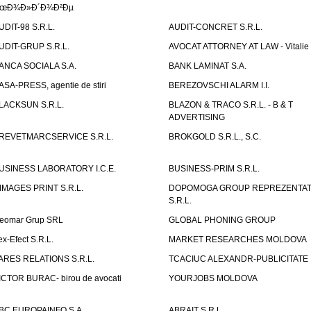
œÐ¾Ð»Ð´Ð¾Ð²Ðµ
UDIT-98 S.R.L.
AUDIT-CONCRET S.R.L.
UDIT-GRUP S.R.L.
AVOCAT ATTORNEY AT LAW - Vitali
ANCA SOCIALA S.A.
BANK LAMINAT S.A.
ASA-PRESS, agentie de stiri
BEREZOVSCHI ALARM I.I.
LACKSUN S.R.L.
BLAZON & TRACO S.R.L. - B & T
ADVERTISING
REVETMARCSERVICE S.R.L.
BROKGOLD S.R.L., S.C.
USINESS LABORATORY I.C.E.
BUSINESS-PRIM S.R.L.
IMAGES PRINT S.R.L.
DOPOMOGA GROUP REPREZENTAT
S.R.L.
eomar Grup SRL
GLOBAL PHONING GROUP
ex-Efect S.R.L.
MARKET RESEARCHES MOLDOVA
ARES RELATIONS S.R.L.
TCACIUC ALEXANDR-PUBLICITATE I.
ICTOR BURAC- birou de avocati
YOURJOBS MOLDOVA
BC EUROPAINFO S.A.
ABRAIT S.R.L.