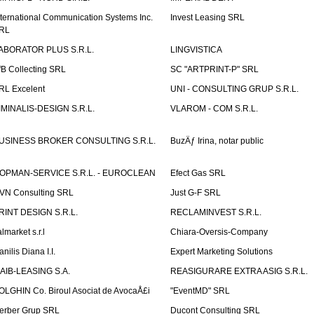
nternational Communication Systems Inc.
Invest Leasing SRL
RL
ABORATOR PLUS S.R.L.
LINGVISTICA
fB Collecting SRL
SC "ARTPRINT-P" SRL
RL Excelent
UNI - CONSULTING GRUP S.R.L.
IMINALIS-DESIGN S.R.L.
VLAROM - COM S.R.L.
USINESS BROKER CONSULTING S.R.L.
BuzÄƒ Irina, notar public
OPMAN-SERVICE S.R.L. - EUROCLEAN
Efect Gas SRL
VN Consulting SRL
Just G-F SRL
RINT DESIGN S.R.L.
RECLAMINVEST S.R.L.
lmarket s.r.l
Chiara-Oversis-Company
nilis Diana I.I.
Expert Marketing Solutions
AIB-LEASING S.A.
REASIGURARE EXTRA ASIG S.R.L.
OLGHIN Co. Biroul Asociat de AvocaÅ£i
"EventMD" SRL
erber Grup SRL
Ducont Consulting SRL