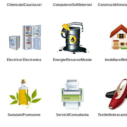
Chimicale/Cauciucuri
Computere/Soft/Internet
Constructii/Amena
Electrice/ Electronice
Energie/Resurse/Metale
Imobiliare/Mob
Sanatate/Frumusete
Servicii/Consultanta
Textile/Imbracami