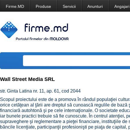
Firme.MD
Produse
Servicii
Anunturi
Angajari
Wall Street Media SRL
str. Ginta Latina nr. 11, ap. 61, cod 2044
Scopul proiectului este de a promova în rândul populaţiei cultu
orice cetăţean al ţării are dreptul să cunoască regulile de bază
financiară autohtonă şi pe cele internaţionale. O societate educ
iar bunele practici trebuie să fie cunoscute. În centrul atenţiei,
supraveghere şi reglementare a pieţei financiare, instituţiile de
băncile licenţiate, participanţii profesionişti pe piaţa de capital,