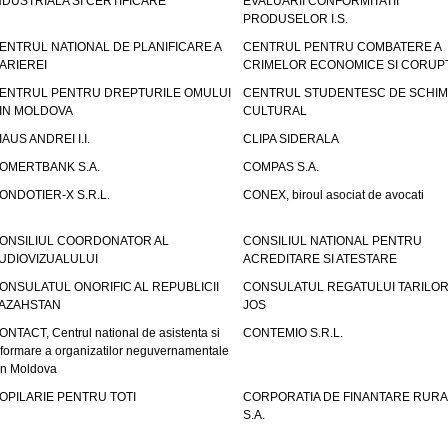
NDUSTRIALA SI CERTIFICARE
EVALUARII CONFORMITATII
PRODUSELOR I.S.
ENTRUL NATIONAL DE PLANIFICARE A
CENTRUL PENTRU COMBATERE A
ARIEREI
CRIMELOR ECONOMICE SI CORUPT
ENTRUL PENTRU DREPTURILE OMULUI
CENTRUL STUDENTESC DE SCHIM
IN MOLDOVA
CULTURAL
IAUS ANDREI I.I.
CLIPA SIDERALA
OMERTBANK S.A.
COMPAS S.A.
ONDOTIER-X S.R.L.
CONEX, biroul asociat de avocati
ONSILIUL COORDONATOR AL
CONSILIUL NATIONAL PENTRU
UDIOVIZUALULUI
ACREDITARE SI ATESTARE
ONSULATUL ONORIFIC AL REPUBLICII
CONSULATUL REGATULUI TARILOR
AZAHSTAN
JOS
ONTACT, Centrul national de asistenta si
CONTEMIO S.R.L.
nformare a organizatilor neguvernamentale
in Moldova
OPILARIE PENTRU TOTI
CORPORATIA DE FINANTARE RURA
S.A.