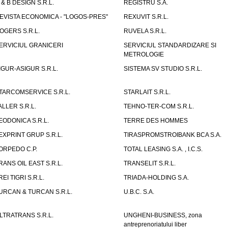
 & B DESIGN S.R.L.
REGISTRU S.A.
EVISTA ECONOMICA - "LOGOS-PRES"
REXUVIT S.R.L.
OGERS S.R.L.
RUVELA S.R.L.
ERVICIUL GRANICERI
SERVICIUL STANDARDIZARE SI
METROLOGIE
IGUR-ASIGUR S.R.L.
SISTEMA SV STUDIO S.R.L.
TARCOMSERVICE S.R.L.
STARLAIT S.R.L.
ALLER S.R.L.
TEHNO-TER-COM S.R.L.
EODONICA S.R.L.
TERRE DES HOMMES
EXPRINT GRUP S.R.L.
TIRASPROMSTROIBANK BCA S.A.
ORPEDO C.P.
TOTAL LEASING S.A. , I.C.S.
RANS OIL EAST S.R.L.
TRANSELIT S.R.L.
REI TIGRI S.R.L.
TRIADA-HOLDING S.A.
URCAN & TURCAN S.R.L.
U.B.C. S.A.
LTRATRANS S.R.L.
UNGHENI-BUSINESS, zona
antreprenoriatului liber