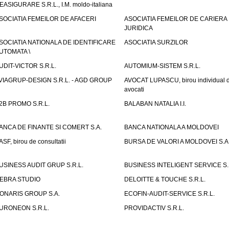
EASIGURARE S.R.L., I.M. moldo-italiana
SOCIATIA FEMEILOR DE AFACERI
ASOCIATIA FEMEILOR DE CARIERA
JURIDICA
SOCIATIA NATIONALA DE IDENTIFICARE
ASOCIATIA SURZILOR
UTOMATA \
UDIT-VICTOR S.R.L.
AUTOMIUM-SISTEM S.R.L.
VIAGRUP-DESIGN S.R.L. - AGD GROUP
AVOCAT LUPASCU, birou individual 
avocati
2B PROMO S.R.L.
BALABAN NATALIA I.I.
ANCA DE FINANTE SI COMERT S.A.
BANCA NATIONALA A MOLDOVEI
ASF, birou de consultatii
BURSA DE VALORI A MOLDOVEI S.A
USINESS AUDIT GRUP S.R.L.
BUSINESS INTELIGENT SERVICE S.
EBRA STUDIO
DELOITTE & TOUCHE S.R.L.
ONARIS GROUP S.A.
ECOFIN-AUDIT-SERVICE S.R.L.
URONEON S.R.L.
PROVIDACTIV S.R.L.