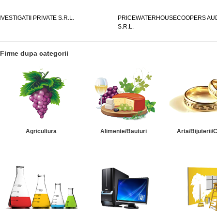
NVESTIGATII PRIVATE S.R.L.
PRICEWATERHOUSECOOPERS AUD
S.R.L.
Firme dupa categorii
Agricultura
Alimente/Bauturi
Arta/Bijuterii/