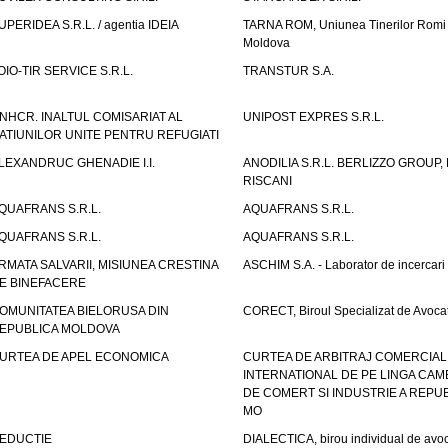
UPERIDEA S.R.L. / agentia IDEIA
TARNA ROM, Uniunea Tinerilor Romi 
Moldova
OIO-TIR SERVICE S.R.L.
TRANSTUR S.A.
NHCR. INALTUL COMISARIAT AL
UNIPOST EXPRES S.R.L.
ATIUNILOR UNITE PENTRU REFUGIATI
LEXANDRUC GHENADIE I.I.
ANODILIA S.R.L. BERLIZZO GROUP, F
RISCANI
QUAFRANS S.R.L.
AQUAFRANS S.R.L.
QUAFRANS S.R.L.
AQUAFRANS S.R.L.
RMATA SALVARII, MISIUNEA CRESTINA
ASCHIM S.A. - Laborator de incercari
E BINEFACERE
OMUNITATEA BIELORUSA DIN
CORECT, Biroul Specializat de Avocat
EPUBLICA MOLDOVA
URTEA DE APEL ECONOMICA
CURTEA DE ARBITRAJ COMERCIAL
INTERNATIONAL DE PE LINGA CAM
DE COMERT SI INDUSTRIE A REPUB
MO
EDUCTIE
DIALECTICA, birou individual de avoc