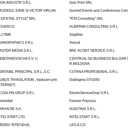
IGN INDUSTR S.R.L.
Solo Print SRL
TUDIOUL IURIE SI VICTOR VIRLAN
Summit Events and Conferences Cen
COCKTAIL STYLE" SRL
"RTA Consulting" SRL
DVERCO
ALBIPRIM CONSULTING S.R.L.
LLTIME
AsigMax
VANGRAPHICS S.R.L.
Avocat
ASTER-MEDIA S.R.L.
BNC ACONT SERVICE S.R.L.
EBOTAREVSCHII S.V. I.I.
CENTRUIL DE BUSINESS BULGAR 
R.MOLDOVA
ONTABIL PRINCIPAL S.R.L.,S.C.
COTANA PROFESIONAL S.R.L.
UBUS TRANSLATION , traduceri prin
Diafragma STUDIO
NTERNET!
COALFIN GRUP S.R.L.
ElectroServiceGrup S.R.L
inmarket
Forever Franciza
ARANTIE S.A.
IASISTING S.R.L.
NTELSTART LTD
INTELSTART S.R.L.
žÐžÐž "ÐŸÐ¾Ð»Ð¸
LEG & CO