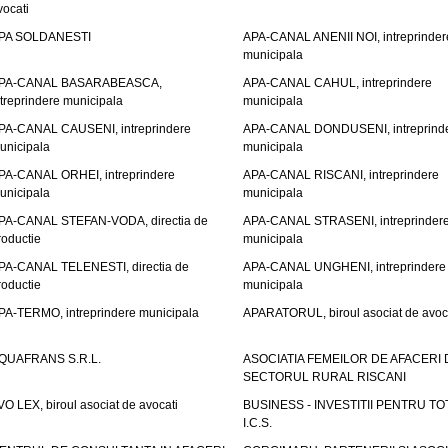
vocati
PA SOLDANESTI
APA-CANAL ANENII NOI, intreprinder
municipala
PA-CANAL BASARABEASCA,
APA-CANAL CAHUL, intreprindere
ntreprindere municipala
municipala
PA-CANAL CAUSENI, intreprindere
APA-CANAL DONDUSENI, intreprind
unicipala
municipala
PA-CANAL ORHEI, intreprindere
APA-CANAL RISCANI, intreprindere
unicipala
municipala
PA-CANAL STEFAN-VODA, directia de
APA-CANAL STRASENI, intreprinder
roductie
municipala
PA-CANAL TELENESTI, directia de
APA-CANAL UNGHENI, intreprindere
roductie
municipala
PA-TERMO, intreprindere municipala
APARATORUL, biroul asociat de avoc
QUAFRANS S.R.L.
ASOCIATIA FEMEILOR DE AFACERI 
SECTORUL RURAL RISCANI
VO LEX, biroul asociat de avocati
BUSINESS - INVESTITII PENTRU TOTI
I.C.S.