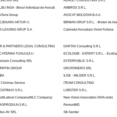
ctivCons SRL
ADALET CONSULTING S.R.L.
LBU INGA - Biroul Individual de Avocati
AMBROS S.R.L.
sTerra Group
AVOCAT MOLDOVA B.A.A.
EJENARU ARTUR I.I.
BIRMAN GRUP S.R.L. - Broker de Asi
S-LEASING GRUP S.A.
Cabinetul Avocatului Viorel Furtuna
R & PARTNERS LEGAL CONSULTING
DARTAX Consulting S.R.L.
CATERINA TUGULEA I.I.
ECOLOGIE - EXPERT S.R.L. - EcoExp
xclusiv Consulting SRL
EXTERPUBLIC S.R.L.
RIFFIN GROUP
GRUPDINERO SRL
LBA
ILISE - MILISER S.R.L.
T Chisinau Service
ITEAM CONSULTING
EGITIMUS S.R.L.
LOBSTER S.R.L.
ultiLateral Company(MLC Company)
New Vision Association (NVA.mob)
ASPRODAJA S.R.L.
RemontMD
itus-AV SRL
SB-Sanitar