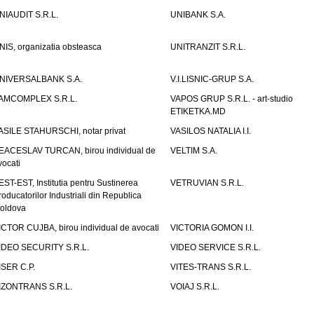
NIAUDIT S.R.L.
UNIBANK S.A.
NIS, organizatia obsteasca
UNITRANZIT S.R.L.
NIVERSALBANK S.A.
V.I.LISNIC-GRUP S.A.
AMCOMPLEX S.R.L.
VAPOS GRUP S.R.L. - art-studio
ETIKETKA.MD
ASILE STAHURSCHI, notar privat
VASILOS NATALIA I.I.
EACESLAV TURCAN, birou individual de
VELTIM S.A.
vocati
EST-EST, Institutia pentru Sustinerea
VETRUVIAN S.R.L.
roducatorilor Industriali din Republica
oldova
ICTOR CUJBA, birou individual de avocati
VICTORIA GOMON I.I.
IDEO SECURITY S.R.L.
VIDEO SERVICE S.R.L.
ISER C.P.
VITES-TRANS S.R.L.
IZONTRANS S.R.L.
VOIAJ S.R.L.