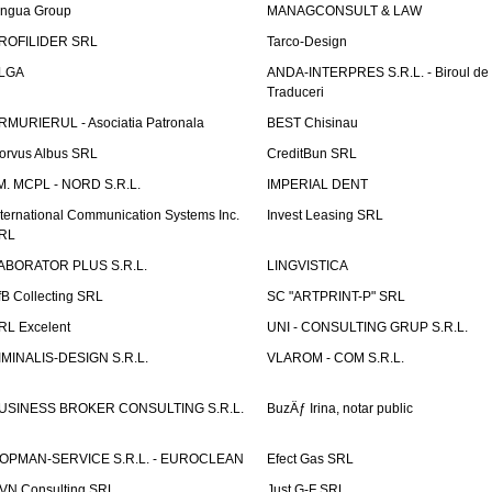
ingua Group
MANAGCONSULT & LAW
ROFILIDER SRL
Tarco-Design
LGA
ANDA-INTERPRES S.R.L. - Biroul de
Traduceri
RMURIERUL - Asociatia Patronala
BEST Chisinau
orvus Albus SRL
CreditBun SRL
.M. MCPL - NORD S.R.L.
IMPERIAL DENT
nternational Communication Systems Inc.
Invest Leasing SRL
RL
ABORATOR PLUS S.R.L.
LINGVISTICA
fB Collecting SRL
SC "ARTPRINT-P" SRL
RL Excelent
UNI - CONSULTING GRUP S.R.L.
IMINALIS-DESIGN S.R.L.
VLAROM - COM S.R.L.
USINESS BROKER CONSULTING S.R.L.
BuzÄƒ Irina, notar public
OPMAN-SERVICE S.R.L. - EUROCLEAN
Efect Gas SRL
VN Consulting SRL
Just G-F SRL