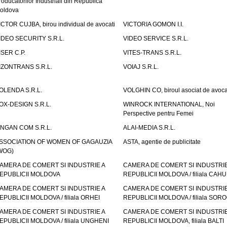
roducatorilor Industriali din Republica
oldova
ICTOR CUJBA, birou individual de avocati
VICTORIA GOMON I.I.
IDEO SECURITY S.R.L.
VIDEO SERVICE S.R.L.
ISER C.P.
VITES-TRANS S.R.L.
IZONTRANS S.R.L.
VOIAJ S.R.L.
OLENDA S.R.L.
VOLGHIN CO, biroul asociat de avoca
OX-DESIGN S.R.L.
WINROCK INTERNATIONAL, Noi
Perspective pentru Femei
INGAN COM S.R.L.
ALAI-MEDIA S.R.L.
SSOCIATION OF WOMEN OF GAGAUZIA
ASTA, agentie de publicitate
WOG)
AMERA DE COMERT SI INDUSTRIE A
CAMERA DE COMERT SI INDUSTRIE
EPUBLICII MOLDOVA
REPUBLICII MOLDOVA / filiala CAHU
AMERA DE COMERT SI INDUSTRIE A
CAMERA DE COMERT SI INDUSTRIE
EPUBLICII MOLDOVA / filiala ORHEI
REPUBLICII MOLDOVA / filiala SOR
AMERA DE COMERT SI INDUSTRIE A
CAMERA DE COMERT SI INDUSTRIE
EPUBLICII MOLDOVA / filiala UNGHENI
REPUBLICII MOLDOVA, filiala BALTI