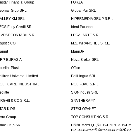
instar Financial Group
FORZA
eomar Grup SRL
Global Pur SRL
ALLEY KM SRL
HIPERMEDIA GRUP S.R.L.
ŽCS Easy Credit SRL
Ideal Partener
NVEST CONTABIL S.R.L.
LEGALARTE S.R.L.
ogistic CO
M.S. WRANGHEL S.R.L.
amut
MarinJR
RP-EURASIA
Nova Broker SRL
berliht-Plast
Office
elliron Universal Limited
PoliLingua SRL
OLF CARD INDUSTRIAL
ROLF-BAC S.R.L.
eolitte
SIGNindustr SRL
IRGHII & CO S.R.L.
SPA THERAPY
TAR KIDS
STEKLOPAKET
erra Group
TOP CONSULTING S.R.L.
alac Grup SRL
ÐÑÑÐ¾Ñ†Ð¸Ð¸Ñ€Ð¾Ð²Ð°Ð½Ð½Ð
ÐÐ´Ð²Ð¾ÐºÐ°Ñ‚ÑÐºÐ¾Ðµ Ð‘ÑŽÑ€