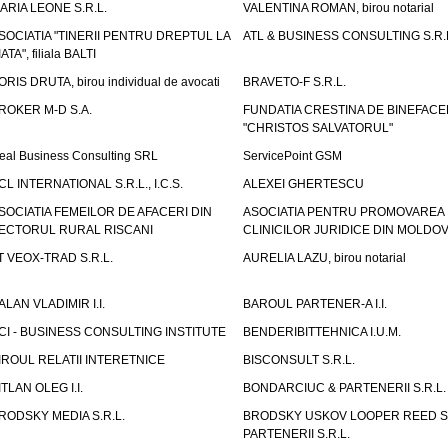
ARIA LEONE S.R.L.
VALENTINA ROMAN, birou notarial
SOCIATIA "TINERII PENTRU DREPTUL LA
ATL & BUSINESS CONSULTING S.R.L.
IATA", filiala BALTI
ORIS DRUTA, birou individual de avocati
BRAVETO-F S.R.L.
ROKER M-D S.A.
FUNDATIA CRESTINA DE BINEFAC
"CHRISTOS SALVATORUL"
eal Business Consulting SRL
ServicePoint GSM
CL INTERNATIONAL S.R.L., I.C.S.
ALEXEI GHERTESCU
SOCIATIA FEMEILOR DE AFACERI DIN
ASOCIATIA PENTRU PROMOVAREA
ECTORUL RURAL RISCANI
CLINICILOR JURIDICE DIN MOLDO
T VEOX-TRAD S.R.L.
AURELIA LAZU, birou notarial
ALAN VLADIMIR I.I.
BAROUL PARTENER-A I.I.
CI - BUSINESS CONSULTING INSTITUTE
BENDERIBITTEHNICA I.U.M.
IROUL RELATII INTERETNICE
BISCONSULT S.R.L.
ITLAN OLEG I.I.
BONDARCIUC & PARTENERII S.R.L.
RODSKY MEDIA S.R.L.
BRODSKY USKOV LOOPER REED S
PARTENERII S.R.L.