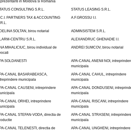
eprezentanti in Moldova si Romania
TATUS CONSULTING S.R.L.
STATUS LEASING S.R.L.
.C.I. PARTNERS TAX & ACCOUNTING
A.F.GROSSU I.I.
.R.L.
DELINA SOLTAN, birou notarial
ADMINSISTEM S.R.L.
LARM-CENTRU S.R.L.
ALEXANDRUC GHENADIE I.I.
NA MIHALICIUC, birou individual de
ANDREI SUMCOV, birou notarial
vocati
PA SOLDANESTI
APA-CANAL ANENII NOI, intreprinder
municipala
PA-CANAL BASARABEASCA,
APA-CANAL CAHUL, intreprindere
ntreprindere municipala
municipala
PA-CANAL CAUSENI, intreprindere
APA-CANAL DONDUSENI, intreprind
unicipala
municipala
PA-CANAL ORHEI, intreprindere
APA-CANAL RISCANI, intreprindere
unicipala
municipala
PA-CANAL STEFAN-VODA, directia de
APA-CANAL STRASENI, intreprinder
roductie
municipala
PA-CANAL TELENESTI, directia de
APA-CANAL UNGHENI, intreprindere