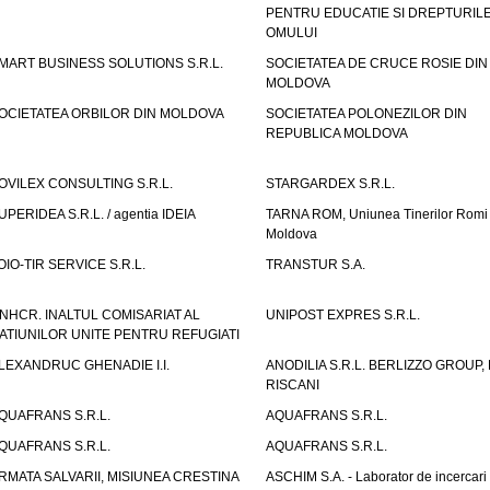
PENTRU EDUCATIE SI DREPTURIL
OMULUI
MART BUSINESS SOLUTIONS S.R.L.
SOCIETATEA DE CRUCE ROSIE DIN
MOLDOVA
OCIETATEA ORBILOR DIN MOLDOVA
SOCIETATEA POLONEZILOR DIN
REPUBLICA MOLDOVA
OVILEX CONSULTING S.R.L.
STARGARDEX S.R.L.
UPERIDEA S.R.L. / agentia IDEIA
TARNA ROM, Uniunea Tinerilor Romi 
Moldova
OIO-TIR SERVICE S.R.L.
TRANSTUR S.A.
NHCR. INALTUL COMISARIAT AL
UNIPOST EXPRES S.R.L.
ATIUNILOR UNITE PENTRU REFUGIATI
LEXANDRUC GHENADIE I.I.
ANODILIA S.R.L. BERLIZZO GROUP, F
RISCANI
QUAFRANS S.R.L.
AQUAFRANS S.R.L.
QUAFRANS S.R.L.
AQUAFRANS S.R.L.
RMATA SALVARII, MISIUNEA CRESTINA
ASCHIM S.A. - Laborator de incercari