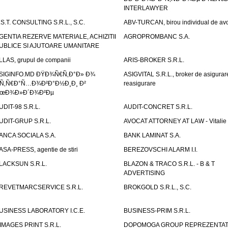
INTERLAWYER
.S.T. CONSULTING S.R.L., S.C.
ABV-TURCAN, birou individual de avo
GENTIA REZERVE MATERIALE, ACHIZITII
AGROPROMBANC S.A.
UBLICE SI AJUTOARE UMANITARE
LLAS, grupul de companii
ARIS-BROKER S.R.L.
SIGINFO.MD ÐŸÐ¾Ñ€Ñ‚Ð°Ð» Ð¾
ASIGVITAL S.R.L., broker de asigurare
Ñ‚Ñ€Ð°Ñ…Ð¾Ð²Ð°Ð½Ð¸Ð¸ Ð²
reasigurare
œÐ¾Ð»Ð´Ð¾Ð²Ðµ
UDIT-98 S.R.L.
AUDIT-CONCRET S.R.L.
UDIT-GRUP S.R.L.
AVOCAT ATTORNEY AT LAW - Vitali
ANCA SOCIALA S.A.
BANK LAMINAT S.A.
ASA-PRESS, agentie de stiri
BEREZOVSCHI ALARM I.I.
LACKSUN S.R.L.
BLAZON & TRACO S.R.L. - B & T
ADVERTISING
REVETMARCSERVICE S.R.L.
BROKGOLD S.R.L., S.C.
USINESS LABORATORY I.C.E.
BUSINESS-PRIM S.R.L.
IMAGES PRINT S.R.L.
DOPOMOGA GROUP REPREZENTAT