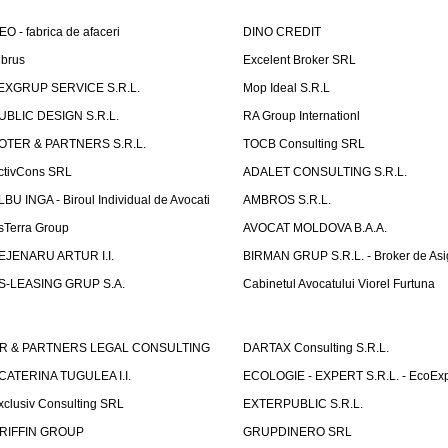
EO - fabrica de afaceri
DINO CREDIT
lbrus
Excelent Broker SRL
EXGRUP SERVICE S.R.L.
Mop Ideal S.R.L
UBLIC DESIGN S.R.L.
RA Group Internationl
OTER & PARTNERS S.R.L.
TOCB Consulting SRL
ctivCons SRL
ADALET CONSULTING S.R.L.
LBU INGA - Biroul Individual de Avocati
AMBROS S.R.L.
sTerra Group
AVOCAT MOLDOVA B.A.A.
EJENARU ARTUR I.I.
BIRMAN GRUP S.R.L. - Broker de Asi
S-LEASING GRUP S.A.
Cabinetul Avocatului Viorel Furtuna
R & PARTNERS LEGAL CONSULTING
DARTAX Consulting S.R.L.
CATERINA TUGULEA I.I.
ECOLOGIE - EXPERT S.R.L. - EcoExp
xclusiv Consulting SRL
EXTERPUBLIC S.R.L.
RIFFIN GROUP
GRUPDINERO SRL