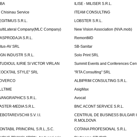
LBA
ILISE - MILISER S.R.L.
T Chisinau Service
ITEAM CONSULTING
EGITIMUS S.R.L.
LOBSTER S.R.L.
ultiLateral Company(MLC Company)
New Vision Association (NVA.mob)
ASPRODAJA S.R.L.
RemontMD
itus-AV SRL
SB-Sanitar
IGN INDUSTR S.R.L.
Solo Print SRL
TUDIOUL IURIE SI VICTOR VIRLAN
Summit Events and Conferences Cen
COCKTAIL STYLE" SRL
"RTA Consulting" SRL
DVERCO
ALBIPRIM CONSULTING S.R.L.
LLTIME
AsigMax
VANGRAPHICS S.R.L.
Avocat
ASTER-MEDIA S.R.L.
BNC ACONT SERVICE S.R.L.
EBOTAREVSCHII S.V. I.I.
CENTRUIL DE BUSINESS BULGAR 
R.MOLDOVA
ONTABIL PRINCIPAL S.R.L.,S.C.
COTANA PROFESIONAL S.R.L.