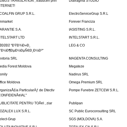
UBUS TRANSLATION , traduceri prin
Diafragma STUDIO
NTERNET!
COALFIN GRUP S.R.L.
ElectroServiceGrup S.R.L
inmarket
Forever Franciza
ARANTIE S.A.
IASISTING S.R.L.
NTELSTART LTD
INTELSTART S.R.L.
žÐžÐž "ÐŸÐ¾Ð»Ð¸
LEG & CO
˜Ð½Ð¶ÐµÐ½ÐµÑ€Ð¸Ð½Ð³"
extoria SRL
MAGENTA CONSULTING
edia Forest Moldova
Megateze
onily
Nadirus SRL
ffice Moldova
Omega Premium SRL
rganizaÅ£ia ParticularÄƒ de Dtectiv
Pompe Funebre ZETCEW S.R.L.
CONFIDENÅ¢IAL"
UBLICITATE PENTRU TOÅ¢I , ziar
Publipan
OZALEX LUX S.R.L.
SC Public Euroconsulting SRL
elect-Grup
SGS (MOLDOVA) S.A.