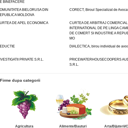
E BINEFACERE
OMUNITATEA BIELORUSA DIN
CORECT, Biroul Specializat de Avocat
EPUBLICA MOLDOVA
URTEA DE APEL ECONOMICA
CURTEA DE ARBITRAJ COMERCIAL
INTERNATIONAL DE PE LINGA CAM
DE COMERT SI INDUSTRIE A REPUB
MO
EDUCTIE
DIALECTICA, birou individual de avoc
NVESTIGATII PRIVATE S.R.L.
PRICEWATERHOUSECOOPERS AUD
S.R.L.
Firme dupa categorii
Agricultura
Alimente/Bauturi
Arta/Bijuterii/