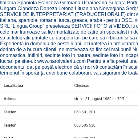
Italiana Spaniola Franceza Germana Ucraineana Bulgara Port
Ungara Olandeza Daneza Letona Lituaniana Norvegiana Serb
SERVICII DE INTERPRETARIAT (TRADUCERI ORALE) din: engl
italiana, spaniola, romana, turca, greaca, araba - pentru OSC, no
SRL "Lingua Group" preseteaza SERVICII FOTO si VIDEO. Iti do
cele mai frumoase sa fie imortalizate de catre un specialist in d
sa ai fotografii printate cu oaspetii tai- pe care sa ii bucuri si sa
Experienta in domeniu de peste 6 ani, acuratetea in prelucrarea fo
dorinta de a bucura clientii ne motiveaza sa fim cei mai buni! Nu
onomastica, intilniri, sedinte foto in natura, sedinte foto in incap
lucrari pe site-ul: www.naroivaleriu.com Pentru a afla pretul unu
documentul dat pe poștă electronică și noi vă contactăm în scurt
termenul În speranţa unei bune colaborari, va asiguram de toata
Localitatea
Chisinau
Adresa
str. str. 31 august 1989 nr. 79/1
Telefon
068 501 201
Telefon
060 505 530