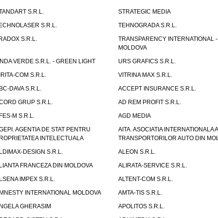
TANDART S.R.L.
STRATEGIC MEDIA
ECHNOLASER S.R.L.
TEHNOGRADA S.R.L.
RADOX S.R.L.
TRANSPARENCY INTERNATIONAL -
MOLDOVA
NDA VERDE S.R.L. - GREEN LIGHT
URS GRAFICS S.R.L.
IRITA-COM S.R.L.
VITRINA MAX S.R.L.
BC-DAVA S.R.L.
ACCEPT INSURANCE S.R.L.
CORD GRUP S.R.L.
AD REM PROFIT S.R.L.
FES-M S.R.L.
AGD MEDIA
GEPI. AGENTIA DE STAT PENTRU
AITA. ASOCIATIA INTERNATIONALA A
ROPRIETATEA INTELECTUALA
TRANSPORTORILOR AUTO DIN MO
LDIMAX-DESIGN S.R.L.
ALEON S.R.L.
LIANTA FRANCEZA DIN MOLDOVA
ALIRATA-SERVICE S.R.L.
LSENA IMPEX S.R.L.
ALTENT-COM S.R.L.
MNESTY INTERNATIONAL MOLDOVA
AMTA-TIS S.R.L.
NGELA GHERASIM
APOLITOS S.R.L.