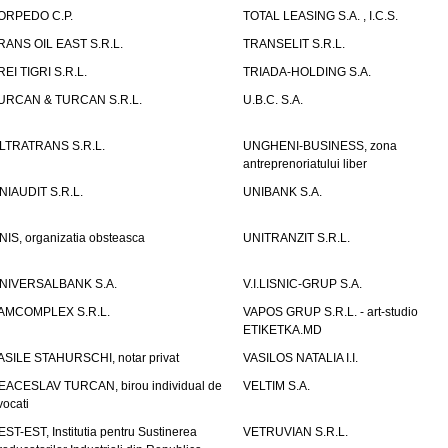
ORPEDO C.P.
TOTAL LEASING S.A. , I.C.S.
RANS OIL EAST S.R.L.
TRANSELIT S.R.L.
REI TIGRI S.R.L.
TRIADA-HOLDING S.A.
URCAN & TURCAN S.R.L.
U.B.C. S.A.
LTRATRANS S.R.L.
UNGHENI-BUSINESS, zona
antreprenoriatului liber
NIAUDIT S.R.L.
UNIBANK S.A.
NIS, organizatia obsteasca
UNITRANZIT S.R.L.
NIVERSALBANK S.A.
V.I.LISNIC-GRUP S.A.
AMCOMPLEX S.R.L.
VAPOS GRUP S.R.L. - art-studio
ETIKETKA.MD
ASILE STAHURSCHI, notar privat
VASILOS NATALIA I.I.
EACESLAV TURCAN, birou individual de
VELTIM S.A.
vocati
EST-EST, Institutia pentru Sustinerea
VETRUVIAN S.R.L.