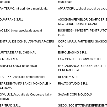
roductie
municipala
PA-TERMO, intreprindere municipala
APARATORUL, biroul asociat de avoc
QUAFRANS S.R.L.
ASOCIATIA FEMEILOR DE AFACERI 
SECTORUL RURAL RISCANI
VO LEX, biroul asociat de avocati
BUSINESS - INVESTITII PENTRU TOTI
I.C.S.
ENTRUL DE CONSULTANTA IN AFACERI
CORCIMARU, PARTENERII SI ASOCIA
S.A.
URTEA DE APEL CHISINAU
EUROLEASING S.R.L.
XIMBANK S.A.
LAW CONSULT COMPANY S.R.L.
ARIA POPOVICI, notar privat
MOBIASBANCA - GROUPE SOCIETE
GENERALE S.A.
EAL - XXI, Asociatia antreprenorilor
RECVIEM S.R.L.
EPREZENTANTA BANCII MONDIALE IN
RIALTO-STUDIO S.R.L.
OLDOVA
OMULUS, Asociatia de Cooperare Italia-
SALVATI COPII MOLDOVA
oldova
ER-TRAD S.R.L.
SIEDO. SOCIETATEA INDEPENDENT