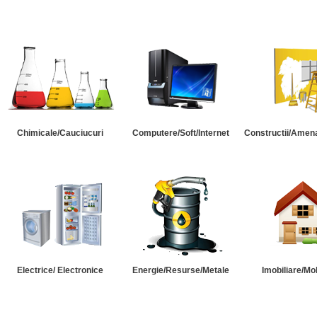
Chimicale/Cauciucuri
Computere/Soft/Internet
Constructii/Amena
Electrice/ Electronice
Energie/Resurse/Metale
Imobiliare/Mob