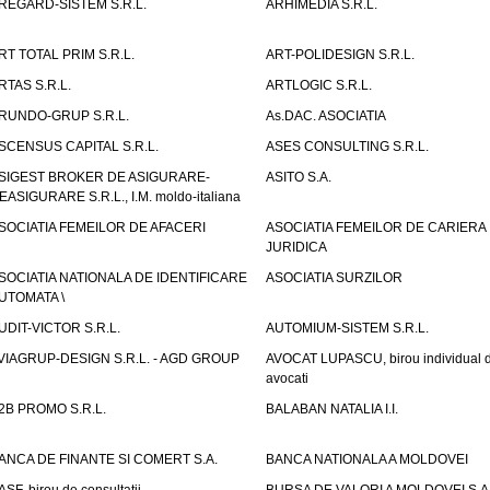
REGARD-SISTEM S.R.L.
ARHIMEDIA S.R.L.
RT TOTAL PRIM S.R.L.
ART-POLIDESIGN S.R.L.
RTAS S.R.L.
ARTLOGIC S.R.L.
RUNDO-GRUP S.R.L.
As.DAC. ASOCIATIA
SCENSUS CAPITAL S.R.L.
ASES CONSULTING S.R.L.
SIGEST BROKER DE ASIGURARE-
ASITO S.A.
EASIGURARE S.R.L., I.M. moldo-italiana
SOCIATIA FEMEILOR DE AFACERI
ASOCIATIA FEMEILOR DE CARIERA
JURIDICA
SOCIATIA NATIONALA DE IDENTIFICARE
ASOCIATIA SURZILOR
UTOMATA \
UDIT-VICTOR S.R.L.
AUTOMIUM-SISTEM S.R.L.
VIAGRUP-DESIGN S.R.L. - AGD GROUP
AVOCAT LUPASCU, birou individual 
avocati
2B PROMO S.R.L.
BALABAN NATALIA I.I.
ANCA DE FINANTE SI COMERT S.A.
BANCA NATIONALA A MOLDOVEI