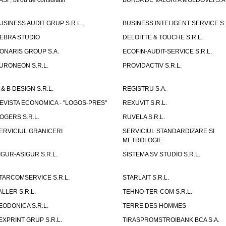
ASF, birou de consultatii
BURSA DE VALORI A MOLDOVEI S.A
USINESS AUDIT GRUP S.R.L.
BUSINESS INTELIGENT SERVICE S.
EBRA STUDIO
DELOITTE & TOUCHE S.R.L.
ONARIS GROUP S.A.
ECOFIN-AUDIT-SERVICE S.R.L.
URONEON S.R.L.
PROVIDACTIV S.R.L.
 & B DESIGN S.R.L.
REGISTRU S.A.
EVISTA ECONOMICA - "LOGOS-PRES"
REXUVIT S.R.L.
OGERS S.R.L.
RUVELA S.R.L.
ERVICIUL GRANICERI
SERVICIUL STANDARDIZARE SI
METROLOGIE
IGUR-ASIGUR S.R.L.
SISTEMA SV STUDIO S.R.L.
TARCOMSERVICE S.R.L.
STARLAIT S.R.L.
ALLER S.R.L.
TEHNO-TER-COM S.R.L.
EODONICA S.R.L.
TERRE DES HOMMES
EXPRINT GRUP S.R.L.
TIRASPROMSTROIBANK BCA S.A.