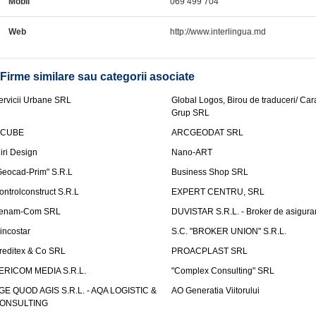
Mobil
069 499 704
Web
http://www.interlingua.md
Firme similare sau categorii asociate
ervicii Urbane SRL
Global Logos, Birou de traduceri/ Ca
Grup SRL
nCUBE
ARCGEODAT SRL
liri Design
Nano-ART
Geocad-Prim" S.R.L
Business Shop SRL
ontrolconstruct S.R.L
EXPERT CENTRU, SRL
enam-Com SRL
DUVISTAR S.R.L. - Broker de asigurar
incostar
S.C. "BROKER UNION" S.R.L.
reditex & Co SRL
PROACPLAST SRL
ERICOM MEDIA S.R.L.
"Complex Consulting" SRL
GE QUOD AGIS S.R.L. - AQA LOGISTIC &
AO Generatia Viitorului
ONSULTING