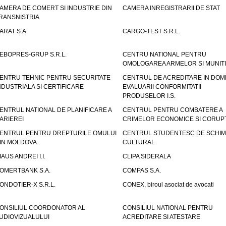
AMERA DE COMERT SI INDUSTRIE DIN
CAMERA INREGISTRARII DE STAT
RANSNISTRIA
ARAT S.A.
CARGO-TEST S.R.L.
EBOPRES-GRUP S.R.L.
CENTRU NATIONAL PENTRU
OMOLOGAREA ARMELOR SI MUNITI
ENTRU TEHNIC PENTRU SECURITATE
CENTRUL DE ACREDITARE IN DOM
NDUSTRIALA SI CERTIFICARE
EVALUARII CONFORMITATII
PRODUSELOR I.S.
ENTRUL NATIONAL DE PLANIFICARE A
CENTRUL PENTRU COMBATERE A
ARIEREI
CRIMELOR ECONOMICE SI CORUPT
ENTRUL PENTRU DREPTURILE OMULUI
CENTRUL STUDENTESC DE SCHIM
IN MOLDOVA
CULTURAL
IAUS ANDREI I.I.
CLIPA SIDERALA
OMERTBANK S.A.
COMPAS S.A.
ONDOTIER-X S.R.L.
CONEX, biroul asociat de avocati
ONSILIUL COORDONATOR AL
CONSILIUL NATIONAL PENTRU
UDIOVIZUALULUI
ACREDITARE SI ATESTARE