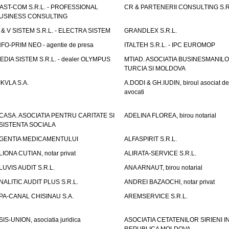
AST-COM S.R.L. - PROFESSIONAL
CR & PARTENERII CONSULTING S.R
USINESS CONSULTING
 & V SISTEM S.R.L. - ELECTRA SISTEM
GRANDLEX S.R.L.
NFO-PRIM NEO - agentie de presa
ITALTEH S.R.L. - IPC EUROMOP
EDIA SISTEM S.R.L. - dealer OLYMPUS
MTIAD. ASOCIATIA BUSINESMANILO
TURCIA SI MOLDOVA
IKVLA S.A.
A.DODI & GH.IUDIN, biroul asociat de
avocati
CASA. ASOCIATIA PENTRU CARITATE SI
ADELINA FLOREA, birou notarial
SISTENTA SOCIALA
GENTIA MEDICAMENTULUI
ALFASPIRIT S.R.L.
LIONA CUTIAN, notar privat
ALIRATA-SERVICE S.R.L.
LUVIS AUDIT S.R.L.
ANA ARNAUT, birou notarial
NALITIC AUDIT PLUS S.R.L.
ANDREI BAZAOCHI, notar privat
PA-CANAL CHISINAU S.A.
AREMSERVICE S.R.L.
SIS-UNION, asociatia juridica
ASOCIATIA CETATENILOR SIRIENI I