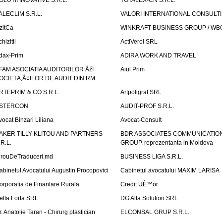
OLUTII INOVATIVE S.R.L.
TOTALEX-CN S.R.L.
ALECLIM S.R.L.
VALORI INTERNATIONAL CONSULT
izitCa
WINKRAFT BUSINESS GROUP / WB
hizitii
ActiVerol SRL
dax-Prim
ADIRA WORK AND TRAVEL
FAM ASOCIATIA AUDITORILOR ÅžI
Aiul Prim
OCIETÄ‚Å¢ILOR DE AUDIT DIN RM
RTEPRIM & CO S.R.L.
Artpoligraf SRL
STERCON
AUDIT-PROF S.R.L.
vocat Binzari Liliana
Avocat-Consult
AKER TILLY KLITOU AND PARTNERS
BDR ASSOCIATES COMMUNICATIO
.R.L.
GROUP, reprezentanta in Moldova
irouDeTraduceri.md
BUSINESS LIGA S.R.L.
abinetul Avocatului Augustin Procopovici
Cabinetul avocatului MAXIM LARISA
orporatia de Finantare Rurala
Credit UÈ™or
elta Forta SRL
DG Alfa Solution SRL
r. Anatolie Taran - Chirurg plastician
ELCONSAL GRUP S.R.L.