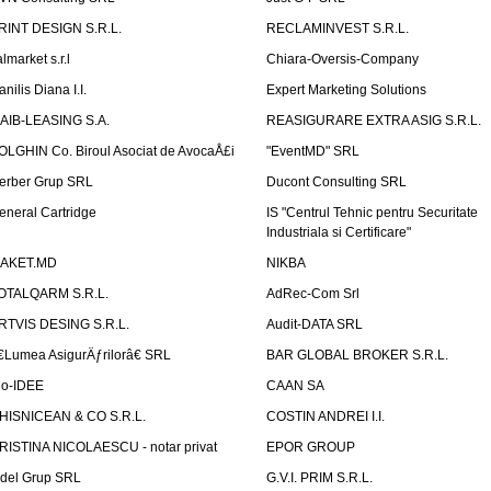
RINT DESIGN S.R.L.
RECLAMINVEST S.R.L.
lmarket s.r.l
Chiara-Oversis-Company
nilis Diana I.I.
Expert Marketing Solutions
AIB-LEASING S.A.
REASIGURARE EXTRA ASIG S.R.L.
OLGHIN Co. Biroul Asociat de AvocaÅ£i
"EventMD" SRL
erber Grup SRL
Ducont Consulting SRL
eneral Cartridge
IS "Centrul Tehnic pentru Securitate
Industriala si Certificare"
AKET.MD
NIKBA
OTALQARM S.R.L.
AdRec-Com Srl
RTVIS DESING S.R.L.
Audit-DATA SRL
€Lumea AsigurÄƒrilorâ€ SRL
BAR GLOBAL BROKER S.R.L.
io-IDEE
CAAN SA
HISNICEAN & CO S.R.L.
COSTIN ANDREI I.I.
RISTINA NICOLAESCU - notar privat
EPOR GROUP
idel Grup SRL
G.V.I. PRIM S.R.L.