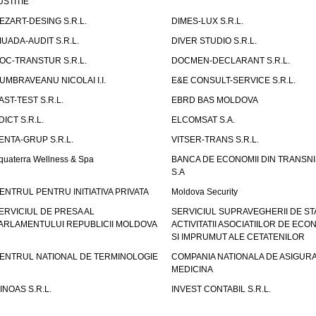
USTITIE
EZART-DESING S.R.L.
DIMES-LUX S.R.L.
IUADA-AUDIT S.R.L.
DIVER STUDIO S.R.L.
OC-TRANSTUR S.R.L.
DOCMEN-DECLARANT S.R.L.
UMBRAVEANU NICOLAI I.I.
E&E CONSULT-SERVICE S.R.L.
AST-TEST S.R.L.
EBRD BAS MOLDOVA
DICT S.R.L.
ELCOMSAT S.A.
ENTA-GRUP S.R.L.
VITSER-TRANS S.R.L.
quaterra Wellness & Spa
BANCA DE ECONOMII DIN TRANSNI
S.A
ENTRUL PENTRU INITIATIVA PRIVATA
Moldova Security
ERVICIUL DE PRESA AL
SERVICIUL SUPRAVEGHERII DE STA
ARLAMENTULUI REPUBLICII MOLDOVA
ACTIVITATII ASOCIATIILOR DE ECON
SI IMPRUMUT ALE CETATENILOR
ENTRUL NATIONAL DE TERMINOLOGIE
COMPANIA NATIONALA DE ASIGURA
MEDICINA
INOAS S.R.L.
INVEST CONTABIL S.R.L.