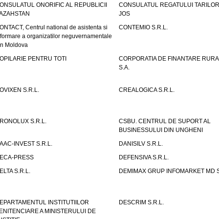
ONSULATUL ONORIFIC AL REPUBLICII
CONSULATUL REGATULUI TARILOR
AZAHSTAN
JOS
ONTACT, Centrul national de asistenta si
CONTEMIO S.R.L.
nformare a organizatilor neguvernamentale
in Moldova
OPILARIE PENTRU TOTI
CORPORATIA DE FINANTARE RURA
S.A.
OVIXEN S.R.L.
CREALOGICA S.R.L.
RONOLUX S.R.L.
CSBU. CENTRUL DE SUPORT AL
BUSINESSULUI DIN UNGHENI
AAC-INVEST S.R.L.
DANISILV S.R.L.
ECA-PRESS
DEFENSIVA S.R.L.
ELTA S.R.L.
DEMIMAX GRUP INFOMARKET MD S.
EPARTAMENTUL INSTITUTIILOR
DESCRIM S.R.L.
ENITENCIARE A MINISTERULUI DE