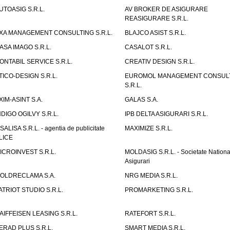
UTOASIG S.R.L.
AV BROKER DE ASIGURARE
REASIGURARE S.R.L.
XA MANAGEMENT CONSULTING S.R.L.
BLAJCO ASIST S.R.L.
ASA IMAGO S.R.L.
CASALOT S.R.L.
ONTABIL SERVICE S.R.L.
CREATIV DESIGN S.R.L.
TICO-DESIGN S.R.L.
EUROMOL MANAGEMENT CONSUL
S.R.L.
XIM-ASINT S.A.
GALAS S.A.
NDIGO OGILVY S.R.L.
IPB DELTA ASIGURARI S.R.L.
ISALISA S.R.L. - agentia de publicitate
MAXIMIZE S.R.L.
LICE
ICROINVEST S.R.L.
MOLDASIG S.R.L. - Societate Nationa
Asigurari
OLDRECLAMA S.A.
NRG MEDIA S.R.L.
ATRIOT STUDIO S.R.L.
PROMARKETING S.R.L.
AIFFEISEN LEASING S.R.L.
RATEFORT S.R.L.
ERAD PLUS S.R.L.
SMART MEDIA S.R.L.