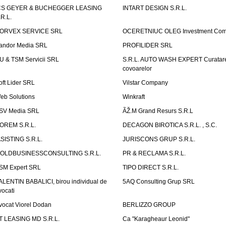
CS GEYER & BUCHEGGER LEASING
INTART DESIGN S.R.L.
.R.L.
ORVEX SERVICE SRL
OCERETNIUC OLEG Investment Co
andor Media SRL
PROFILIDER SRL
U & TSM Servicii SRL
S.R.L. AUTO WASH EXPERT Curatar
covoarelor
oft Lider SRL
Vilstar Company
eb Solutions
Winkraft
SV Media SRL
ÃŽ.M Grand Resurs S.R.L
OREM S.R.L.
DECAGON BIROTICA S.R.L. , S.C.
ASISTING S.R.L.
JURISCONS GRUP S.R.L.
OLDBUSINESSCONSULTING S.R.L.
PR & RECLAMA S.R.L.
SM Expert SRL
TIPO DIRECT S.R.L.
ALENTIN BABALICI, birou individual de
5AQ Consulting Grup SRL
vocati
vocat Viorel Dodan
BERLIZZO GROUP
T LEASING MD S.R.L.
Ca "Karagheaur Leonid"