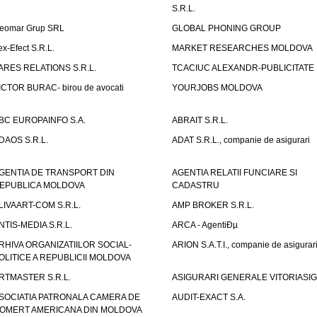
S.R.L.
eomar Grup SRL
GLOBAL PHONING GROUP
ex-Efect S.R.L.
MARKET RESEARCHES MOLDOVA
ARES RELATIONS S.R.L.
TCACIUC ALEXANDR-PUBLICITATE I.
ICTOR BURAC- birou de avocati
YOURJOBS MOLDOVA
BC EUROPAINFO S.A.
ABRAIT S.R.L.
DAOS S.R.L.
ADAT S.R.L., companie de asigurari
GENTIA DE TRANSPORT DIN
AGENTIA RELATII FUNCIARE SI
EPUBLICA MOLDOVA
CADASTRU
LIVAART-COM S.R.L.
AMP BROKER S.R.L.
NTIS-MEDIA S.R.L.
ARCA - AgentiÐµ
RHIVA ORGANIZATIILOR SOCIAL-
ARION S.A.T.I., companie de asigurar
OLITICE A REPUBLICII MOLDOVA
RTMASTER S.R.L.
ASIGURARI GENERALE VITORIASIG 
SOCIATIA PATRONALA CAMERA DE
AUDIT-EXACT S.A.
OMERT AMERICANA DIN MOLDOVA