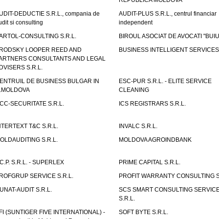
REPUBLICA MOLDOVA
UDIT-DEDUCTIE S.R.L., compania de
AUDIT-PLUS S.R.L., centrul financiar
udit si consulting
independent
ARTOL-CONSULTING S.R.L.
BIROUL ASOCIAT DE AVOCATI "BUI
RODSKY LOOPER REED AND
BUSINESS INTELLIGENT SERVICES 
ARTNERS CONSULTANTS AND LEGAL
DVISERS S.R.L.
ENTRUIL DE BUSINESS BULGAR IN
ESC-PUR S.R.L. - ELITE SERVICE
.MOLDOVA
CLEANING
CC-SECURITATE S.R.L.
ICS REGISTRARS S.R.L.
NTERTEXT T&C S.R.L.
INVALC S.R.L.
OLDAUDITING S.R.L.
MOLDOVA AGROINDBANK
.C.P. S.R.L. - SUPERLEX
PRIME CAPITAL S.R.L.
ROFGRUP SERVICE S.R.L.
PROFIT WARRANTY CONSULTING S.
UNAT-AUDIT S.R.L.
SCS SMART CONSULTING SERVIC
S.R.L.
FI (SUNTIGER FIVE INTERNATIONAL) -
SOFT BYTE S.R.L.