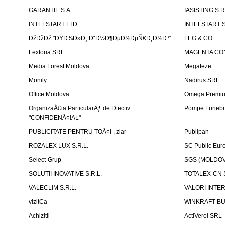
GARANTIE S.A.
IASISTING S.R
INTELSTART LTD
INTELSTART S
ÐžÐžÐž "ÐŸÐ¾Ð»Ð¸ Ð˜Ð½Ð¶ÐµÐ½ÐµÑ€Ð¸Ð½Ð³"
LEG & CO
Lextoria SRL
MAGENTA CO
Media Forest Moldova
Megateze
Monily
Nadirus SRL
Office Moldova
Omega Premi
OrganizaÅ£ia ParticularÄƒ de Dtectiv
Pompe Funebr
"CONFIDENÅ¢IAL"
PUBLICITATE PENTRU TOÅ¢I , ziar
Publipan
ROZALEX LUX S.R.L.
SC Public Eur
Select-Grup
SGS (MOLDOVA
SOLUTII INOVATIVE S.R.L.
TOTALEX-CN S
VALECLIM S.R.L.
VALORI INTE
vizitCa
WINKRAFT BU
Achizitii
ActiVerol SRL