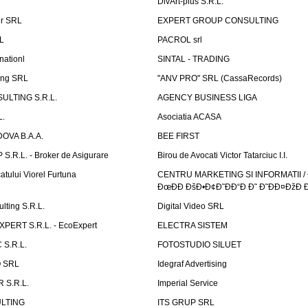
DivArt-plus S.R.L.
er SRL
EXPERT GROUP CONSULTING
.L
PACROL srl
nationl
SINTAL - TRADING
ing SRL
"ANV PRO" SRL (CassaRecords)
ULTING S.R.L.
AGENCY BUSINESS LIGA
L.
Asociatia ACASA
OVA B.A.A.
BEE FIRST
.R.L. - Broker de Asigurare
Birou de Avocati Victor Tatarciuc I.I.
atului Viorel Furtuna
CENTRU MARKETING SI INFORMATII /
ÐœÐÐ ÐšÐ•Ð¢Ð˜ÐÐ“Ð Ð˜ Ð˜ÐÐ¤ÐžÐ 
ting S.R.L.
Digital Video SRL
PERT S.R.L. - EcoExpert
ELECTRA SISTEM
S.R.L.
FOTOSTUDIO SILUET
 SRL
Idegraf Advertising
R S.R.L.
Imperial Service
LTING
ITS GRUP SRL