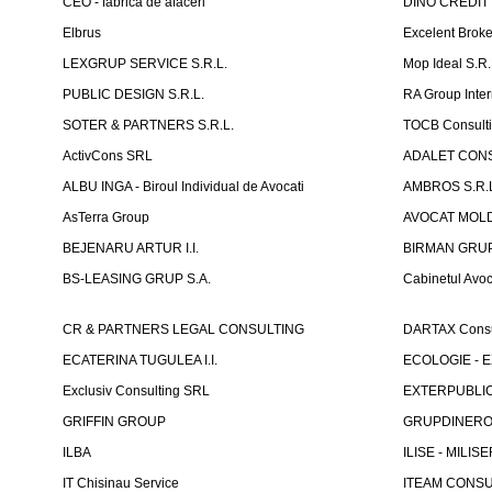
CEO - fabrica de afaceri
DINO CREDIT
Elbrus
Excelent Brok
LEXGRUP SERVICE S.R.L.
Mop Ideal S.R
PUBLIC DESIGN S.R.L.
RA Group Inter
SOTER & PARTNERS S.R.L.
TOCB Consult
ActivCons SRL
ADALET CONS
ALBU INGA - Biroul Individual de Avocati
AMBROS S.R.
AsTerra Group
AVOCAT MOLD
BEJENARU ARTUR I.I.
BIRMAN GRUP S
BS-LEASING GRUP S.A.
Cabinetul Avoc
CR & PARTNERS LEGAL CONSULTING
DARTAX Consul
ECATERINA TUGULEA I.I.
ECOLOGIE - EX
Exclusiv Consulting SRL
EXTERPUBLIC 
GRIFFIN GROUP
GRUPDINERO
ILBA
ILISE - MILISE
IT Chisinau Service
ITEAM CONSU