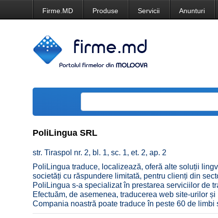
Firme.MD
Produse
Servicii
Anunturi
PoliLingua SRL
str. Tiraspol nr. 2, bl. 1, sc. 1, et. 2, ap. 2
PoliLingua traduce, localizează, oferă alte soluții lingvi
societăți cu răspundere limitată, pentru clienți din se
PoliLingua s-a specializat în prestarea serviciilor de t
Efectuăm, de asemenea, traducerea web site-urilor și lo
Compania noastră poate traduce în peste 60 de limbi și