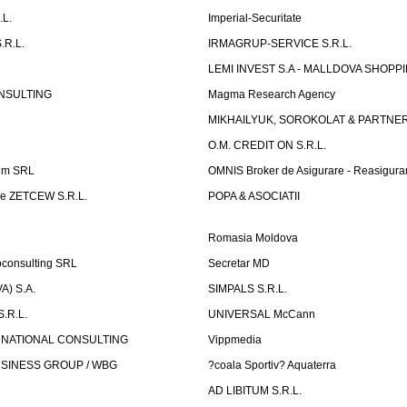
.L.
Imperial-Securitate
.R.L.
IRMAGRUP-SERVICE S.R.L.
LEMI INVEST S.A - MALLDOVA SHOPP
NSULTING
Magma Research Agency
MIKHAILYUK, SOROKOLAT & PARTNE
O.M. CREDIT ON S.R.L.
um SRL
OMNIS Broker de Asigurare - Reasigura
e ZETCEW S.R.L.
POPA & ASOCIATII
Romasia Moldova
oconsulting SRL
Secretar MD
) S.A.
SIMPALS S.R.L.
.R.L.
UNIVERSAL McCann
RNATIONAL CONSULTING
Vippmedia
SINESS GROUP / WBG
?coala Sportiv? Aquaterra
AD LIBITUM S.R.L.