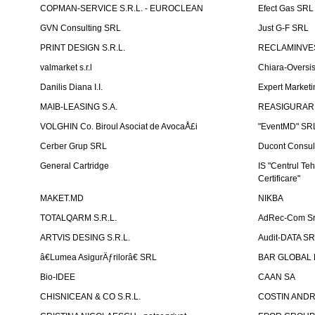
COPMAN-SERVICE S.R.L. - EUROCLEAN
Efect Gas SRL
GVN Consulting SRL
Just G-F SRL
PRINT DESIGN S.R.L.
RECLAMINVES
valmarket s.r.l
Chiara-Overs
Danilis Diana I.I.
Expert Marketi
MAIB-LEASING S.A.
REASIGURARE
VOLGHIN Co. Biroul Asociat de AvocaÅ£i
"EventMD" SR
Cerber Grup SRL
Ducont Consul
General Cartridge
IS "Centrul Teh
Certificare"
MAKET.MD
NIKBA
TOTALQARM S.R.L.
AdRec-Com Sr
ARTVIS DESING S.R.L.
Audit-DATA S
â€Lumea AsigurÄƒrilorâ€ SRL
BAR GLOBAL 
Bio-IDEE
CAAN SA
CHISNICEAN & CO S.R.L.
COSTIN ANDREI