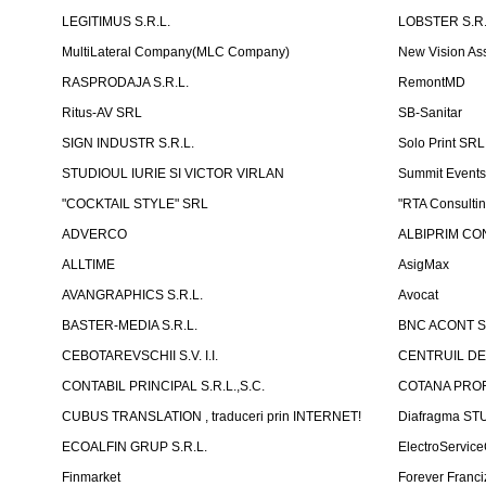
LEGITIMUS S.R.L.
LOBSTER S.R.
MultiLateral Company(MLC Company)
New Vision As
RASPRODAJA S.R.L.
RemontMD
Ritus-AV SRL
SB-Sanitar
SIGN INDUSTR S.R.L.
Solo Print SRL
STUDIOUL IURIE SI VICTOR VIRLAN
Summit Events
"COCKTAIL STYLE" SRL
"RTA Consulti
ADVERCO
ALBIPRIM CON
ALLTIME
AsigMax
AVANGRAPHICS S.R.L.
Avocat
BASTER-MEDIA S.R.L.
BNC ACONT S
CEBOTAREVSCHII S.V. I.I.
CENTRUIL DE
CONTABIL PRINCIPAL S.R.L.,S.C.
COTANA PROF
CUBUS TRANSLATION , traduceri prin INTERNET!
Diafragma ST
ECOALFIN GRUP S.R.L.
ElectroServic
Finmarket
Forever Franci