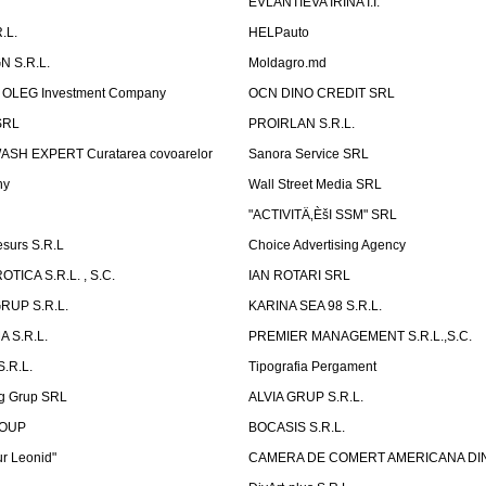
P
EVLANTIEVA IRINA I.I.
.L.
HELPauto
N S.R.L.
Moldagro.md
OLEG Investment Company
OCN DINO CREDIT SRL
SRL
PROIRLAN S.R.L.
WASH EXPERT Curatarea covoarelor
Sanora Service SRL
ny
Wall Street Media SRL
"ACTIVITÄ‚ÈšI SSM" SRL
surs S.R.L
Choice Advertising Agency
TICA S.R.L. , S.C.
IAN ROTARI SRL
RUP S.R.L.
KARINA SEA 98 S.R.L.
 S.R.L.
PREMIER MANAGEMENT S.R.L.,S.C.
.R.L.
Tipografia Pergament
g Grup SRL
ALVIA GRUP S.R.L.
ROUP
BOCASIS S.R.L.
r Leonid"
CAMERA DE COMERT AMERICANA DI