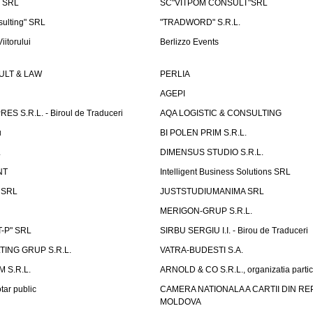
 SRL
SC"VITPOM CONSULT"SRL
ulting" SRL
"TRADWORD" S.R.L.
iitorului
Berlizzo Events
LT & LAW
PERLIA
AGEPI
S S.R.L. - Biroul de Traduceri
AQA LOGISTIC & CONSULTING
u
BI POLEN PRIM S.R.L.
L
DIMENSUS STUDIO S.R.L.
NT
Intelligent Business Solutions SRL
g SRL
JUSTSTUDIUMANIMA SRL
MERIGON-GRUP S.R.L.
-P" SRL
SIRBU SERGIU I.I. - Birou de Traduceri
TING GRUP S.R.L.
VATRA-BUDESTI S.A.
 S.R.L.
ARNOLD & CO S.R.L., organizatia parti
tar public
CAMERA NATIONALA A CARTII DIN RE
MOLDOVA