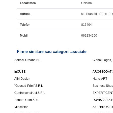
Localitatea
Chisinau
Adresa
str. Tiraspol nr. 2, bl. 1, 
Telefon
816404
Mobil
069234250
Firme similare sau categorii asociate
Servicii Urbane SRL
Global Logos,
inCUBE
ARCGEODAT 
Aliri Design
Nano-ART
"Geocad-Prim" S.R.L
Business Sho
Controlconstruct S.R.L
EXPERT CENT
Benam-Com SRL
DUVISTAR S.R.L
Mincostar
S.C. "BROKER