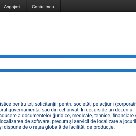
Angajari
Contul meu
stice pentru toți solicitanții: pentru societăți pe acțiuni (corporati
ctorul guvernamental sau din cel privat. În decurs de un deceniu,
raducere a documentelor (juridice, medicale, tehnice, financiare s
calizarea de software, precum și servicii de localizare a jocuri
 dispune de o rețea globală de facilități de producție.