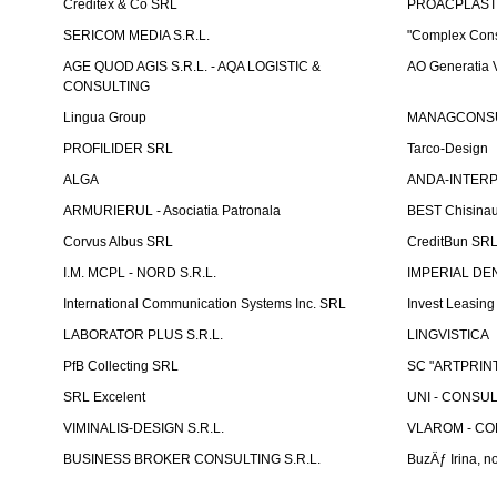
Creditex & Co SRL
PROACPLAST
SERICOM MEDIA S.R.L.
"Complex Cons
AGE QUOD AGIS S.R.L. - AQA LOGISTIC &
AO Generatia V
CONSULTING
Lingua Group
MANAGCONSU
PROFILIDER SRL
Tarco-Design
ALGA
ANDA-INTERPRE
ARMURIERUL - Asociatia Patronala
BEST Chisina
Corvus Albus SRL
CreditBun SR
I.M. MCPL - NORD S.R.L.
IMPERIAL DE
International Communication Systems Inc. SRL
Invest Leasin
LABORATOR PLUS S.R.L.
LINGVISTICA
PfB Collecting SRL
SC "ARTPRINT
SRL Excelent
UNI - CONSUL
VIMINALIS-DESIGN S.R.L.
VLAROM - COM
BUSINESS BROKER CONSULTING S.R.L.
BuzÄƒ Irina, no