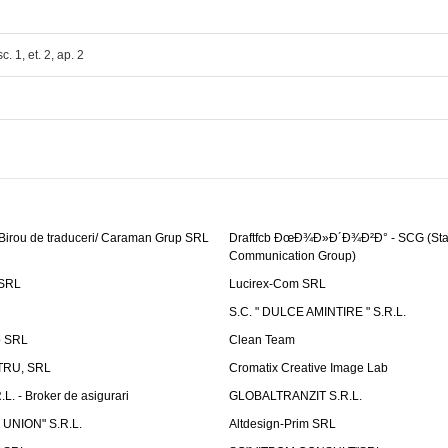
sc. 1, et. 2, ap. 2
 Birou de traduceri/ Caraman Grup SRL
Draftfcb ÐœÐ¾Ð»Ð´Ð¾Ð²Ð° - SCG (Sta
Communication Group)
SRL
Lucirex-Com SRL
S.C. " DULCE AMINTIRE " S.R.L.
p SRL
Clean Team
RU, SRL
Cromatix Creative Image Lab
. - Broker de asigurari
GLOBALTRANZIT S.R.L.
 UNION" S.R.L.
Altdesign-Prim SRL