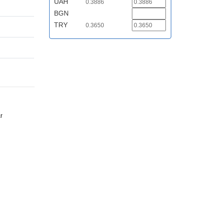
UAH
0.3886
BGN
TRY
0.3650
r