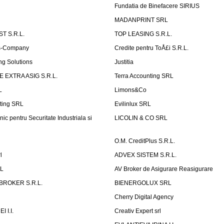
Fundatia de Binefacere SIRIUS
MADANPRINT SRL
T S.R.L.
TOP LEASING S.R.L.
is-Company
Credite pentru ToÅ£i S.R.L.
ng Solutions
Justitia
 EXTRA ASIG S.R.L.
Terra Accounting SRL
L
Limons&Co
ting SRL
Evilinlux SRL
nic pentru Securitate Industriala si
LICOLIN & CO SRL
O.M. CreditPlus S.R.L.
l
ADVEX SISTEM S.R.L.
RL
AV Broker de Asigurare Reasigurare
BROKER S.R.L.
BIENERGOLUX SRL
Cherry Digital Agency
 I.I.
Creativ Expert srl