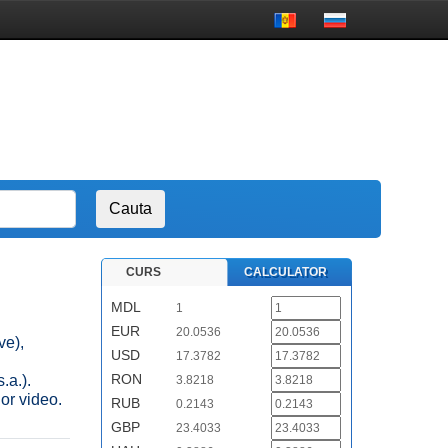
CURS
CALCULATOR
MDL
1
EUR
20.0536
ve),
USD
17.3782
RON
.a.).
3.8218
lor video.
RUB
0.2143
GBP
23.4033