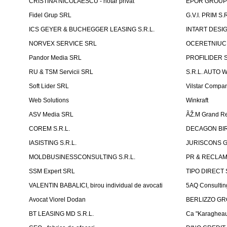
CRISTINA NICOLAESCU - notar privat
EPOR GROU
Fidel Grup SRL
G.V.I. PRIM S.R
ICS GEYER & BUCHEGGER LEASING S.R.L.
INTART DESIG
NORVEX SERVICE SRL
OCERETNIUC 
Pandor Media SRL
PROFILIDER 
RU & TSM Servicii SRL
S.R.L. AUTO 
Soft Lider SRL
Vilstar Compa
Web Solutions
Winkraft
ASV Media SRL
ÃŽ.M Grand Re
COREM S.R.L.
DECAGON BIRO
IASISTING S.R.L.
JURISCONS G
MOLDBUSINESSCONSULTING S.R.L.
PR & RECLAMA
SSM Expert SRL
TIPO DIRECT S
VALENTIN BABALICI, birou individual de avocati
5AQ Consultin
Avocat Viorel Dodan
BERLIZZO G
BT LEASING MD S.R.L.
Ca "Karagheau