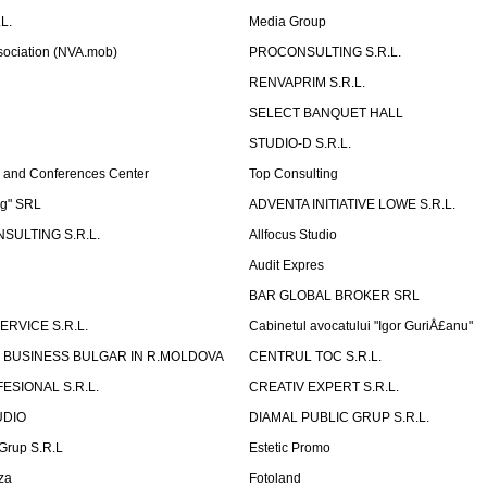
L.
Media Group
sociation (NVA.mob)
PROCONSULTING S.R.L.
RENVAPRIM S.R.L.
SELECT BANQUET HALL
STUDIO-D S.R.L.
 and Conferences Center
Top Consulting
ng" SRL
ADVENTA INITIATIVE LOWE S.R.L.
SULTING S.R.L.
Allfocus Studio
Audit Expres
BAR GLOBAL BROKER SRL
ERVICE S.R.L.
Cabinetul avocatului "Igor GuriÅ£anu"
 BUSINESS BULGAR IN R.MOLDOVA
CENTRUL TOC S.R.L.
ESIONAL S.R.L.
CREATIV EXPERT S.R.L.
UDIO
DIAMAL PUBLIC GRUP S.R.L.
eGrup S.R.L
Estetic Promo
za
Fotoland