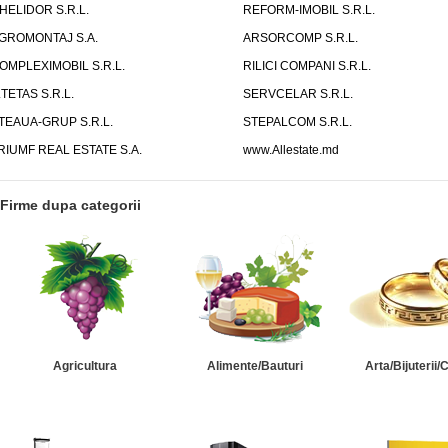
HELIDOR S.R.L.
REFORM-IMOBIL S.R.L.
GROMONTAJ S.A.
ARSORCOMP S.R.L.
OMPLEXIMOBIL S.R.L.
RILICI COMPANI S.R.L.
.TETAS S.R.L.
SERVCELAR S.R.L.
TEAUA-GRUP S.R.L.
STEPALCOM S.R.L.
RIUMF REAL ESTATE S.A.
www.Allestate.md
Firme dupa categorii
Agricultura
Alimente/Bauturi
Arta/Bijuterii/