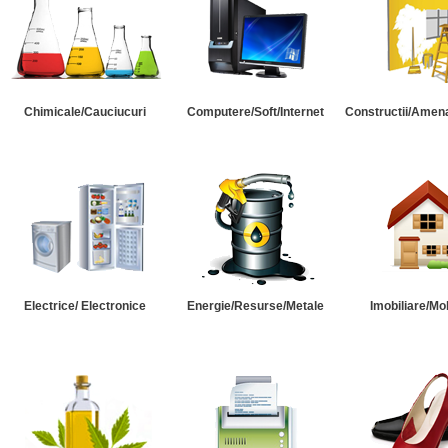
Chimicale/Cauciucuri
Computere/Soft/Internet
Constructii/Amena
Electrice/ Electronice
Energie/Resurse/Metale
Imobiliare/Mob