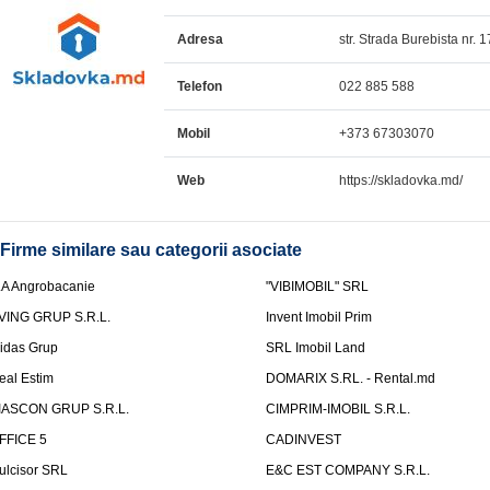
Adresa
str. Strada Burebista nr. 1
Telefon
022 885 588
Mobil
+373 67303070
Web
https://skladovka.md/
Firme similare sau categorii asociate
.A Angrobacanie
"VIBIMOBIL" SRL
VING GRUP S.R.L.
Invent Imobil Prim
idas Grup
SRL Imobil Land
eal Estim
DOMARIX S.RL. - Rental.md
IASCON GRUP S.R.L.
CIMPRIM-IMOBIL S.R.L.
FFICE 5
CADINVEST
ulcisor SRL
E&C EST COMPANY S.R.L.