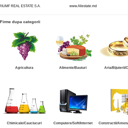
RIUMF REAL ESTATE S.A.
www.Allestate.md
Firme dupa categorii
Agricultura
Alimente/Bauturi
Arta/Bijuterii/
Chimicale/Cauciucuri
Computere/Soft/Internet
Constructii/Amena