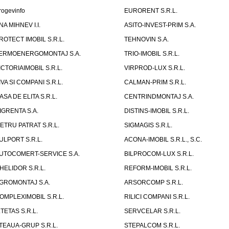
rogevinfo
EURORENT S.R.L.
NA MIHNEV I.I.
ASITO-INVEST-PRIM S.A.
ROTECT IMOBIL S.R.L.
TEHNOVIN S.A.
ERMOENERGOMONTAJ S.A.
TRIO-IMOBIL S.R.L.
ICTORIAIMOBIL S.R.L.
VIRPROD-LUX S.R.L.
IVA SI COMPANI S.R.L.
CALMAN-PRIM S.R.L.
ASA DE ELITA S.R.L.
CENTRINDMONTAJ S.A.
IGRENTA S.A.
DISTINS-IMOBIL S.R.L.
ETRU PATRAT S.R.L.
SIGMAGIS S.R.L.
ULPORT S.R.L.
ACONA-IMOBIL S.R.L., S.C.
UTOCOMERT-SERVICE S.A.
BILPROCOM-LUX S.R.L.
HELIDOR S.R.L.
REFORM-IMOBIL S.R.L.
GROMONTAJ S.A.
ARSORCOMP S.R.L.
OMPLEXIMOBIL S.R.L.
RILICI COMPANI S.R.L.
.TETAS S.R.L.
SERVCELAR S.R.L.
TEAUA-GRUP S.R.L.
STEPALCOM S.R.L.