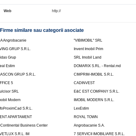
Web
http://
Firme similare sau categorii asociate
.A Angrobacanie
"VIBIMOBIL" SRL
VING GRUP S.R.L.
Invent Imobil Prim
idas Grup
SRL Imobil Land
eal Estim
DOMARIX S.RL. - Rental.md
IASCON GRUP S.R.L.
CIMPRIM-IMOBIL S.R.L.
FFICE 5
CADINVEST
ulcisor SRL
E&C EST COMPANY S.R.L.
mobil Modern
IMOBIL MODERN S.R.L.
nfoProximCad S.R.L.
LexEstim
ENT APARTAMENT
ROYAL TOWN
-Continental Business Center
Angrobacanie S.A.
VETLUX S.R.L. IM
7 SERVICII IMOBILIARE S.R.L.