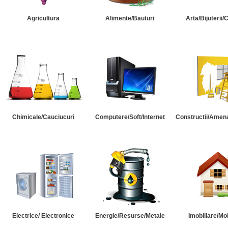
Agricultura
Alimente/Bauturi
Arta/Bijuterii/
Chimicale/Cauciucuri
Computere/Soft/Internet
Constructii/Amena
Electrice/ Electronice
Energie/Resurse/Metale
Imobiliare/Mob