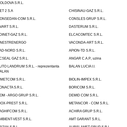
OLDOVA S.R.L.
ET 2 S.A
CHISINAU-GAZ S.R.L.
ONSEDAN-COM S.R.L.
CONSLES GRUP S.R.L.
VART S.R.L.
DASTERUM S.R.L.
DINET-GAZ S.R.L.
ELCACOMTEC S.R.L.
NESTRENERGO
VACONDA-ART S.R.L.
AD-NORD S.R.L.
APION-TD S.R.L.
CSEAL GAZ S.R.L.
ANGAR C.A.P., uzina
UTO LANDRUM S.R.L. - reprezentanta
BALAN LUCIA I.I.
ALAN
IMETCOM S.R.L.
BIOLIN-IMPEX S.R.L.
ONACTA S.R.L.
BORICOM S.R.L.
OM - ARGO GRUP S.R.L.
DEMID COM S.R.L.
NOX-PREST S.R.L.
METANCOR - COM S.R.L.
AGHIFCOM S.R.L.
ACHIRA GRUP S.R.L.
MBIENT-VEST S.R.L.
AMT GARANT S.R.L.