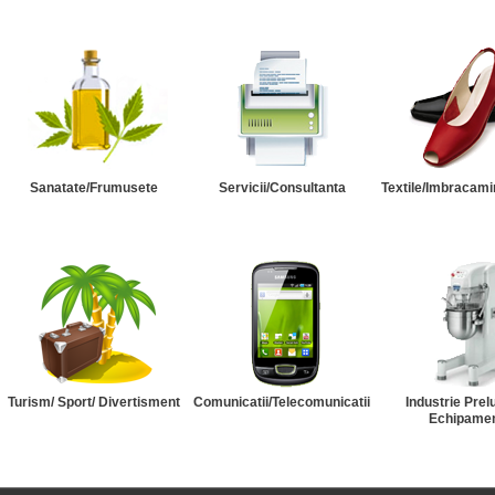
Sanatate/Frumusete
Servicii/Consultanta
Textile/Imbracami
Turism/ Sport/ Divertisment
Comunicatii/Telecomunicatii
Industrie Prel
Echipame