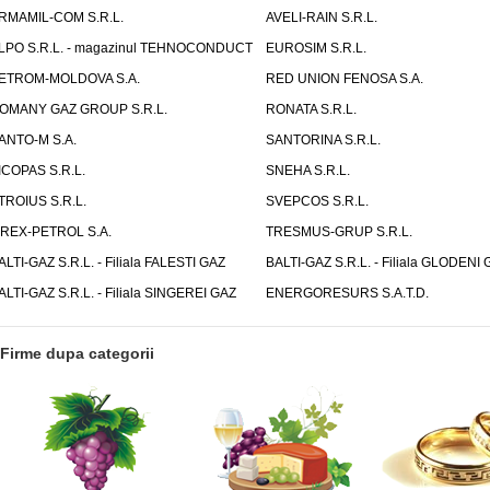
RMAMIL-COM S.R.L.
AVELI-RAIN S.R.L.
LPO S.R.L. - magazinul TEHNOCONDUCT
EUROSIM S.R.L.
ETROM-MOLDOVA S.A.
RED UNION FENOSA S.A.
OMANY GAZ GROUP S.R.L.
RONATA S.R.L.
ANTO-M S.A.
SANTORINA S.R.L.
ICOPAS S.R.L.
SNEHA S.R.L.
TROIUS S.R.L.
SVEPCOS S.R.L.
IREX-PETROL S.A.
TRESMUS-GRUP S.R.L.
ALTI-GAZ S.R.L. - Filiala FALESTI GAZ
BALTI-GAZ S.R.L. - Filiala GLODENI 
ALTI-GAZ S.R.L. - Filiala SINGEREI GAZ
ENERGORESURS S.A.T.D.
Firme dupa categorii