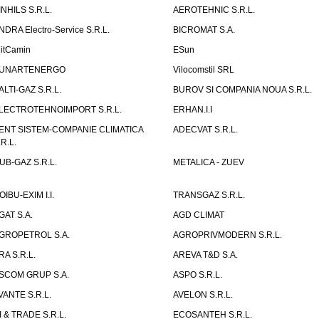
INHILS S.R.L.
AEROTEHNIC S.R.L.
NDRA Electro-Service S.R.L.
BICROMAT S.A.
litCamin
ESun
UNARTENERGO
Vilocomstil SRL
ALTI-GAZ S.R.L.
BUROV SI COMPANIA NOUA S.R.L.
LECTROTEHNOIMPORT S.R.L.
ERHAN.I.I
ENT SISTEM-COMPANIE CLIMATICA
ADECVAT S.R.L.
.R.L.
UB-GAZ S.R.L.
METALICA - ZUEV
OIBU-EXIM I.I.
TRANSGAZ S.R.L.
GAT S.A.
AGD CLIMAT
GROPETROL S.A.
AGROPRIVMODERN S.R.L.
RA S.R.L.
AREVA T&D S.A.
SCOM GRUP S.A.
ASPO S.R.L.
VANTE S.R.L.
AVELON S.R.L.
I & TRADE S.R.L.
ECOSANTEH S.R.L.