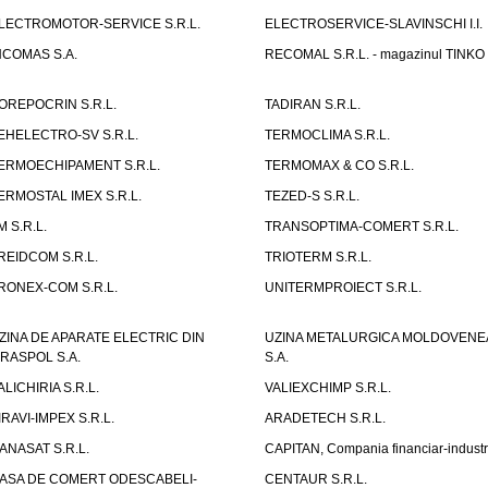
LECTROMOTOR-SERVICE S.R.L.
ELECTROSERVICE-SLAVINSCHI I.I.
NCOMAS S.A.
RECOMAL S.R.L. - magazinul TINKO
OREPOCRIN S.R.L.
TADIRAN S.R.L.
EHELECTRO-SV S.R.L.
TERMOCLIMA S.R.L.
ERMOECHIPAMENT S.R.L.
TERMOMAX & CO S.R.L.
ERMOSTAL IMEX S.R.L.
TEZED-S S.R.L.
M S.R.L.
TRANSOPTIMA-COMERT S.R.L.
REIDCOM S.R.L.
TRIOTERM S.R.L.
RONEX-COM S.R.L.
UNITERMPROIECT S.R.L.
ZINA DE APARATE ELECTRIC DIN
UZINA METALURGICA MOLDOVENE
IRASPOL S.A.
S.A.
ALICHIRIA S.R.L.
VALIEXCHIMP S.R.L.
IRAVI-IMPEX S.R.L.
ARADETECH S.R.L.
ANASAT S.R.L.
CAPITAN, Compania financiar-industr
ASA DE COMERT ODESCABELI-
CENTAUR S.R.L.