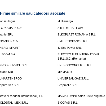
Firme similare sau categorii asociate
ransautogaz
Multienergo
LC "KAMA-PLUS"
S.R.L. METAL-EXIM
vante SRL
ELKOPLAST ROMANIA S.R.L.
OMADON S.A.
SMIIT COMPANY S.R.L.
NERG-IMPORT
IM Eco Power SRL
UBCOM S.A.
ELECTRO ALFA INTERNATIONAL
S.R.L.,S.C. (Romania)
NVOS-SERVICE SRL
ENERGOCONCEPT S.R.L.
uritana SRL
MIKMA S.R.L.
UNARTENERGO
UNIVERSAL-GAZ S.R.L.
oprim Gaz SRL
Ecopractic SRL
orever Freedom International(FFI)
MAGIA LUMINII salon lustre originale
OLDSTAL-IMEX S.R.L.
SICOPAS S.R.L.