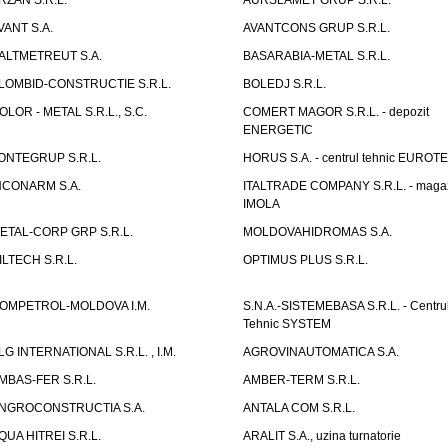
RZAN S.R.L.
AURSLAMET GRUP S.R.L.
VANT S.A.
AVANTCONS GRUP S.R.L.
ALTMETREUT S.A.
BASARABIA-METAL S.R.L.
LOMBID-CONSTRUCTIE S.R.L.
BOLEDJ S.R.L.
OLOR - METAL S.R.L., S.C.
COMERT MAGOR S.R.L. - depozit
ENERGETIC
ONTEGRUP S.R.L.
HORUS S.A. - centrul tehnic EUROT
NCONARM S.A.
ITALTRADE COMPANY S.R.L. - maga
IMOLA
ETAL-CORP GRP S.R.L.
MOLDOVAHIDROMAS S.A.
ILTECH S.R.L.
OPTIMUS PLUS S.R.L.
OMPETROL-MOLDOVA I.M.
S.N.A.-SISTEMEBASA S.R.L. - Centru
Tehnic SYSTEM
LG INTERNATIONAL S.R.L. , I.M.
AGROVINAUTOMATICA S.A.
MBAS-FER S.R.L.
AMBER-TERM S.R.L.
NGROCONSTRUCTIA S.A.
ANTALA COM S.R.L.
QUA HITREI S.R.L.
ARALIT S.A., uzina turnatorie