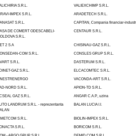
ALICHIRIA S.R.L.
VALIEXCHIMP S.R.L.
IRAVI-IMPEX S.R.L.
ARADETECH S.R.L.
ANASAT S.R.L.
CAPITAN, Compania financiar-industr
ASA DE COMERT ODESCABELI-
CENTAUR S.R.L.
OLDOVA S.R.L.
ET 2 S.A
CHISINAU-GAZ S.R.L.
ONSEDAN-COM S.R.L.
CONSLES GRUP S.R.L.
VART S.R.L.
DASTERUM S.R.L.
DINET-GAZ S.R.L.
ELCACOMTEC S.R.L.
NESTRENERGO
VACONDA-ART S.R.L.
AD-NORD S.R.L.
APION-TD S.R.L.
CSEAL GAZ S.R.L.
ANGAR C.A.P., uzina
UTO LANDRUM S.R.L. - reprezentanta
BALAN LUCIA I.I.
ALAN
IMETCOM S.R.L.
BIOLIN-IMPEX S.R.L.
ONACTA S.R.L.
BORICOM S.R.L.
OM - ARGO GRUP S.R.L.
DEMID COM S.R.L.