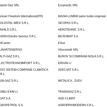
oprim Gaz SRL
Ecopractic SRL
orever Freedom International(FFI)
MAGIA LUMINII salon lustre originale
OLDSTAL-IMEX S.R.L.
SICOPAS S.R.L.
INHILS S.R.L.
AEROTEHNIC S.R.L.
NDRA Electro-Service S.R.L.
BICROMAT S.A.
litCamin
ESun
UNARTENERGO
Vilocomstil SRL
ALTI-GAZ S.R.L.
BUROV SI COMPANIA NOUA S.R.L.
LECTROTEHNOIMPORT S.R.L.
ERHAN.I.I
ENT SISTEM-COMPANIE CLIMATICA
ADECVAT S.R.L.
.R.L.
UB-GAZ S.R.L.
METALICA - ZUEV
OIBU-EXIM I.I.
TRANSGAZ S.R.L.
GAT S.A.
AGD CLIMAT
GROPETROL S.A.
AGROPRIVMODERN S.R.L.