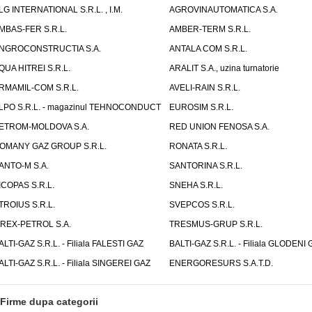
LG INTERNATIONAL S.R.L. , I.M.
AGROVINAUTOMATICA S.A.
MBAS-FER S.R.L.
AMBER-TERM S.R.L.
NGROCONSTRUCTIA S.A.
ANTALA COM S.R.L.
QUA HITREI S.R.L.
ARALIT S.A., uzina turnatorie
RMAMIL-COM S.R.L.
AVELI-RAIN S.R.L.
LPO S.R.L. - magazinul TEHNOCONDUCT
EUROSIM S.R.L.
ETROM-MOLDOVA S.A.
RED UNION FENOSA S.A.
OMANY GAZ GROUP S.R.L.
RONATA S.R.L.
ANTO-M S.A.
SANTORINA S.R.L.
ICOPAS S.R.L.
SNEHA S.R.L.
TROIUS S.R.L.
SVEPCOS S.R.L.
IREX-PETROL S.A.
TRESMUS-GRUP S.R.L.
ALTI-GAZ S.R.L. - Filiala FALESTI GAZ
BALTI-GAZ S.R.L. - Filiala GLODENI 
ALTI-GAZ S.R.L. - Filiala SINGEREI GAZ
ENERGORESURS S.A.T.D.
Firme dupa categorii