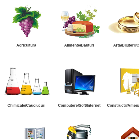
Agricultura
Alimente/Bauturi
Arta/Bijuterii/
Chimicale/Cauciucuri
Computere/Soft/Internet
Constructii/Amena