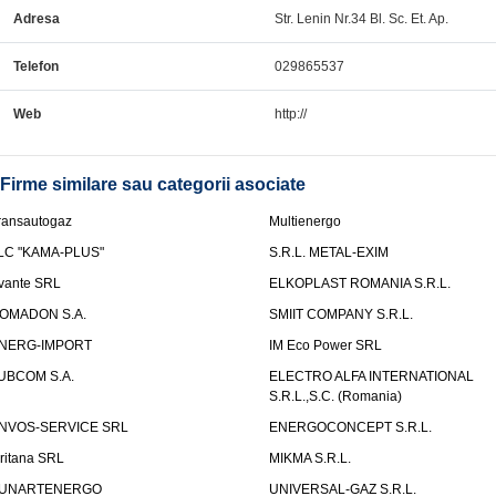
Adresa
Str. Lenin Nr.34 Bl. Sc. Et. Ap.
Telefon
029865537
Web
http://
Firme similare sau categorii asociate
ransautogaz
Multienergo
LC "KAMA-PLUS"
S.R.L. METAL-EXIM
vante SRL
ELKOPLAST ROMANIA S.R.L.
OMADON S.A.
SMIIT COMPANY S.R.L.
NERG-IMPORT
IM Eco Power SRL
UBCOM S.A.
ELECTRO ALFA INTERNATIONAL
S.R.L.,S.C. (Romania)
NVOS-SERVICE SRL
ENERGOCONCEPT S.R.L.
uritana SRL
MIKMA S.R.L.
UNARTENERGO
UNIVERSAL-GAZ S.R.L.