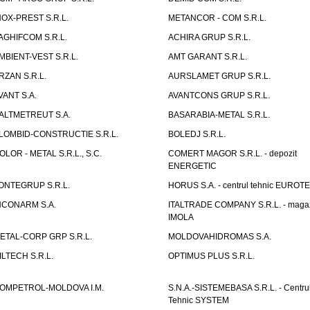
NOX-PREST S.R.L.
METANCOR - COM S.R.L.
AGHIFCOM S.R.L.
ACHIRA GRUP S.R.L.
MBIENT-VEST S.R.L.
AMT GARANT S.R.L.
RZAN S.R.L.
AURSLAMET GRUP S.R.L.
VANT S.A.
AVANTCONS GRUP S.R.L.
ALTMETREUT S.A.
BASARABIA-METAL S.R.L.
LOMBID-CONSTRUCTIE S.R.L.
BOLEDJ S.R.L.
OLOR - METAL S.R.L., S.C.
COMERT MAGOR S.R.L. - depozit
ENERGETIC
ONTEGRUP S.R.L.
HORUS S.A. - centrul tehnic EUROT
NCONARM S.A.
ITALTRADE COMPANY S.R.L. - maga
IMOLA
ETAL-CORP GRP S.R.L.
MOLDOVAHIDROMAS S.A.
ILTECH S.R.L.
OPTIMUS PLUS S.R.L.
OMPETROL-MOLDOVA I.M.
S.N.A.-SISTEMEBASA S.R.L. - Centru
Tehnic SYSTEM