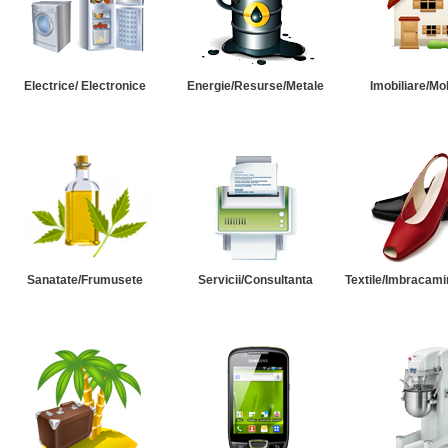
Electrice/ Electronice
Energie/Resurse/Metale
Imobiliare/Mob
Sanatate/Frumusete
Servicii/Consultanta
Textile/Imbracami