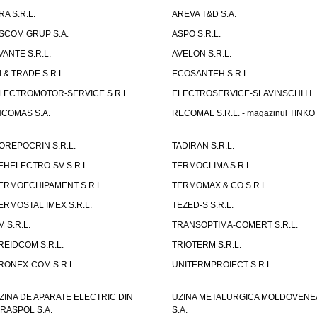
RA S.R.L.
AREVA T&D S.A.
SCOM GRUP S.A.
ASPO S.R.L.
VANTE S.R.L.
AVELON S.R.L.
I & TRADE S.R.L.
ECOSANTEH S.R.L.
LECTROMOTOR-SERVICE S.R.L.
ELECTROSERVICE-SLAVINSCHI I.I.
NCOMAS S.A.
RECOMAL S.R.L. - magazinul TINKO
OREPOCRIN S.R.L.
TADIRAN S.R.L.
EHELECTRO-SV S.R.L.
TERMOCLIMA S.R.L.
ERMOECHIPAMENT S.R.L.
TERMOMAX & CO S.R.L.
ERMOSTAL IMEX S.R.L.
TEZED-S S.R.L.
M S.R.L.
TRANSOPTIMA-COMERT S.R.L.
REIDCOM S.R.L.
TRIOTERM S.R.L.
RONEX-COM S.R.L.
UNITERMPROIECT S.R.L.
ZINA DE APARATE ELECTRIC DIN
UZINA METALURGICA MOLDOVENE
IRASPOL S.A.
S.A.