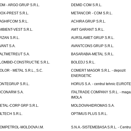
OM - ARGO GRUP S.R.L.
DEMID COM S.R.L.
NOX-PREST S.R.L.
METANCOR - COM S.R.L.
AGHIFCOM S.R.L.
ACHIRA GRUP S.R.L.
MBIENT-VEST S.R.L.
AMT GARANT S.R.L.
RZAN S.R.L.
AURSLAMET GRUP S.R.L.
VANT S.A.
AVANTCONS GRUP S.R.L.
ALTMETREUT S.A.
BASARABIA-METAL S.R.L.
LOMBID-CONSTRUCTIE S.R.L.
BOLEDJ S.R.L.
OLOR - METAL S.R.L., S.C.
COMERT MAGOR S.R.L. - depozit
ENERGETIC
ONTEGRUP S.R.L.
HORUS S.A. - centrul tehnic EUROT
NCONARM S.A.
ITALTRADE COMPANY S.R.L. - maga
IMOLA
ETAL-CORP GRP S.R.L.
MOLDOVAHIDROMAS S.A.
ILTECH S.R.L.
OPTIMUS PLUS S.R.L.
OMPETROL-MOLDOVA I.M.
S.N.A.-SISTEMEBASA S.R.L. - Centru