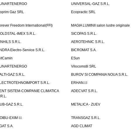
UNARTENERGO
UNIVERSAL-GAZ S.R.L.
oprim Gaz SRL
Ecopractic SRL
orever Freedom International(FFI)
MAGIA LUMINII salon lustre originale
OLDSTAL-IMEX S.R.L.
SICOPAS S.R.L.
INHILS S.R.L.
AEROTEHNIC S.R.L.
NDRA Electro-Service S.R.L.
BICROMAT S.A.
litCamin
ESun
UNARTENERGO
Vilocomstil SRL
ALTI-GAZ S.R.L.
BUROV SI COMPANIA NOUA S.R.L.
LECTROTEHNOIMPORT S.R.L.
ERHAN.I.I
ENT SISTEM-COMPANIE CLIMATICA
ADECVAT S.R.L.
.R.L.
UB-GAZ S.R.L.
METALICA - ZUEV
OIBU-EXIM I.I.
TRANSGAZ S.R.L.
GAT S.A.
AGD CLIMAT