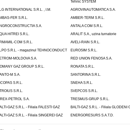
Tehnic SYSTEM
LG INTERNATIONAL S.R.L. , I.M.
AGROVINAUTOMATICA S.A.
MBAS-FER S.R.L.
AMBER-TERM S.R.L.
NGROCONSTRUCTIA S.A.
ANTALA COM S.R.L.
QUA HITREI S.R.L.
ARALIT S.A., uzina turnatorie
RMAMIL-COM S.R.L.
AVELI-RAIN S.R.L.
LPO S.R.L. - magazinul TEHNOCONDUCT
EUROSIM S.R.L.
ETROM-MOLDOVA S.A.
RED UNION FENOSA S.A.
OMANY GAZ GROUP S.R.L.
RONATA S.R.L.
ANTO-M S.A.
SANTORINA S.R.L.
ICOPAS S.R.L.
SNEHA S.R.L.
TROIUS S.R.L.
SVEPCOS S.R.L.
IREX-PETROL S.A.
TRESMUS-GRUP S.R.L.
ALTI-GAZ S.R.L. - Filiala FALESTI GAZ
BALTI-GAZ S.R.L. - Filiala GLODENI 
ALTI-GAZ S.R.L. - Filiala SINGEREI GAZ
ENERGORESURS S.A.T.D.