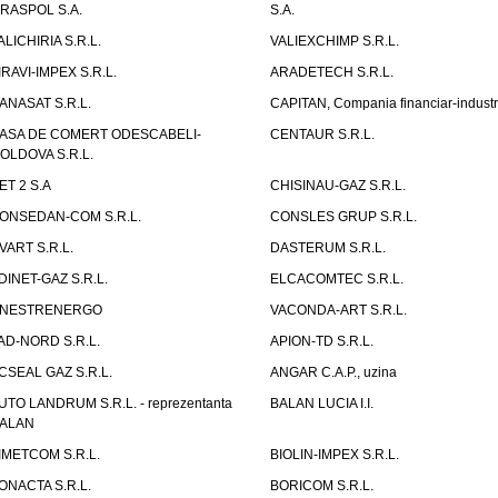
IRASPOL S.A.
S.A.
ALICHIRIA S.R.L.
VALIEXCHIMP S.R.L.
IRAVI-IMPEX S.R.L.
ARADETECH S.R.L.
ANASAT S.R.L.
CAPITAN, Compania financiar-industr
ASA DE COMERT ODESCABELI-
CENTAUR S.R.L.
OLDOVA S.R.L.
ET 2 S.A
CHISINAU-GAZ S.R.L.
ONSEDAN-COM S.R.L.
CONSLES GRUP S.R.L.
VART S.R.L.
DASTERUM S.R.L.
DINET-GAZ S.R.L.
ELCACOMTEC S.R.L.
NESTRENERGO
VACONDA-ART S.R.L.
AD-NORD S.R.L.
APION-TD S.R.L.
CSEAL GAZ S.R.L.
ANGAR C.A.P., uzina
UTO LANDRUM S.R.L. - reprezentanta
BALAN LUCIA I.I.
ALAN
IMETCOM S.R.L.
BIOLIN-IMPEX S.R.L.
ONACTA S.R.L.
BORICOM S.R.L.