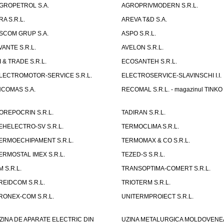
GROPETROL S.A.
AGROPRIVMODERN S.R.L.
RA S.R.L.
AREVA T&D S.A.
SCOM GRUP S.A.
ASPO S.R.L.
VANTE S.R.L.
AVELON S.R.L.
I & TRADE S.R.L.
ECOSANTEH S.R.L.
LECTROMOTOR-SERVICE S.R.L.
ELECTROSERVICE-SLAVINSCHI I.I.
NCOMAS S.A.
RECOMAL S.R.L. - magazinul TINKO
OREPOCRIN S.R.L.
TADIRAN S.R.L.
EHELECTRO-SV S.R.L.
TERMOCLIMA S.R.L.
ERMOECHIPAMENT S.R.L.
TERMOMAX & CO S.R.L.
ERMOSTAL IMEX S.R.L.
TEZED-S S.R.L.
M S.R.L.
TRANSOPTIMA-COMERT S.R.L.
REIDCOM S.R.L.
TRIOTERM S.R.L.
RONEX-COM S.R.L.
UNITERMPROIECT S.R.L.
ZINA DE APARATE ELECTRIC DIN
UZINA METALURGICA MOLDOVENE