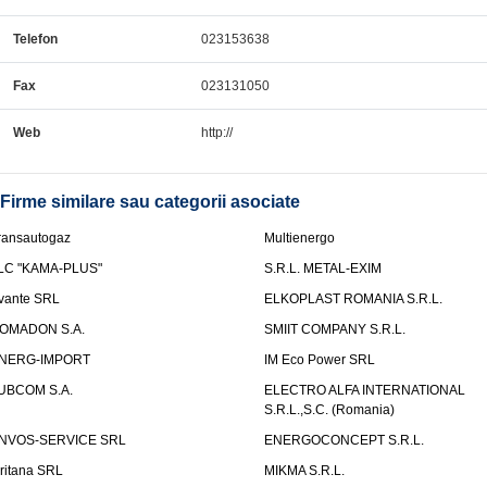
Telefon
023153638
Fax
023131050
Web
http://
Firme similare sau categorii asociate
ransautogaz
Multienergo
LC "KAMA-PLUS"
S.R.L. METAL-EXIM
vante SRL
ELKOPLAST ROMANIA S.R.L.
OMADON S.A.
SMIIT COMPANY S.R.L.
NERG-IMPORT
IM Eco Power SRL
UBCOM S.A.
ELECTRO ALFA INTERNATIONAL
S.R.L.,S.C. (Romania)
NVOS-SERVICE SRL
ENERGOCONCEPT S.R.L.
uritana SRL
MIKMA S.R.L.