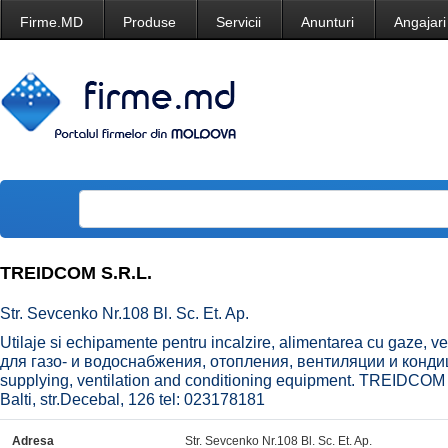
Firme.MD
Produse
Servicii
Anunturi
Angajari
TREIDCOM S.R.L.
Str. Sevcenko Nr.108 Bl. Sc. Et. Ap.
Utilaje si echipamente pentru incalzire, alimentarea cu gaze, v
для газо- и водоснабжения, отопления, вентиляции и конди
supplying, ventilation and conditioning equipment. TREIDCO
Balti, str.Decebal, 126 tel: 023178181
Adresa
Str. Sevcenko Nr.108 Bl. Sc. Et. Ap.