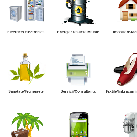
Electrice/ Electronice
Energie/Resurse/Metale
Imobiliare/Mob
Sanatate/Frumusete
Servicii/Consultanta
Textile/Imbracami