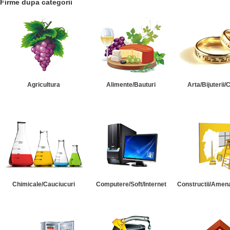
Firme dupa categorii
Agricultura
Alimente/Bauturi
Arta/Bijuterii/
Chimicale/Cauciucuri
Computere/Soft/Internet
Constructii/Amena