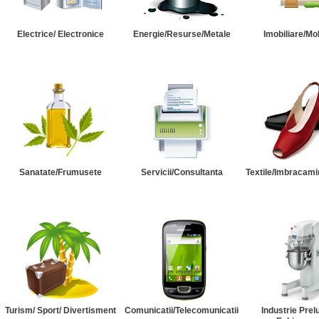
Electrice/ Electronice
Energie/Resurse/Metale
Imobiliare/Mob
Sanatate/Frumusete
Servicii/Consultanta
Textile/Imbracami
Turism/ Sport/ Divertisment
Comunicatii/Telecomunicatii
Industrie Prel