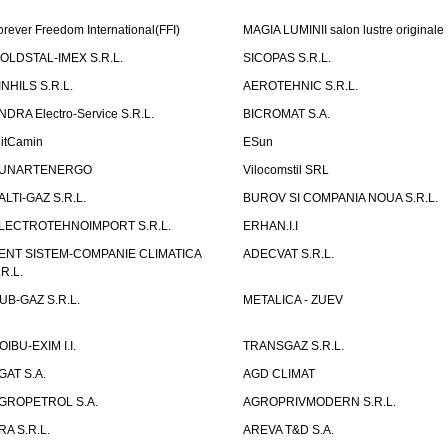
orever Freedom International(FFI)
MAGIA LUMINII salon lustre originale
OLDSTAL-IMEX S.R.L.
SICOPAS S.R.L.
INHILS S.R.L.
AEROTEHNIC S.R.L.
NDRA Electro-Service S.R.L.
BICROMAT S.A.
litCamin
ESun
UNARTENERGO
Vilocomstil SRL
ALTI-GAZ S.R.L.
BUROV SI COMPANIA NOUA S.R.L.
LECTROTEHNOIMPORT S.R.L.
ERHAN.I.I
ENT SISTEM-COMPANIE CLIMATICA
ADECVAT S.R.L.
.R.L.
UB-GAZ S.R.L.
METALICA - ZUEV
OIBU-EXIM I.I.
TRANSGAZ S.R.L.
GAT S.A.
AGD CLIMAT
GROPETROL S.A.
AGROPRIVMODERN S.R.L.
RA S.R.L.
AREVA T&D S.A.