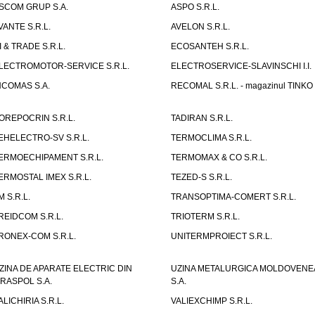
SCOM GRUP S.A.
ASPO S.R.L.
VANTE S.R.L.
AVELON S.R.L.
I & TRADE S.R.L.
ECOSANTEH S.R.L.
LECTROMOTOR-SERVICE S.R.L.
ELECTROSERVICE-SLAVINSCHI I.I.
NCOMAS S.A.
RECOMAL S.R.L. - magazinul TINKO
OREPOCRIN S.R.L.
TADIRAN S.R.L.
EHELECTRO-SV S.R.L.
TERMOCLIMA S.R.L.
ERMOECHIPAMENT S.R.L.
TERMOMAX & CO S.R.L.
ERMOSTAL IMEX S.R.L.
TEZED-S S.R.L.
M S.R.L.
TRANSOPTIMA-COMERT S.R.L.
REIDCOM S.R.L.
TRIOTERM S.R.L.
RONEX-COM S.R.L.
UNITERMPROIECT S.R.L.
ZINA DE APARATE ELECTRIC DIN
UZINA METALURGICA MOLDOVENE
IRASPOL S.A.
S.A.
ALICHIRIA S.R.L.
VALIEXCHIMP S.R.L.