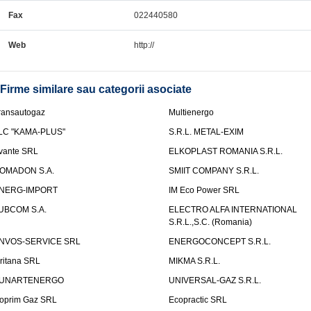
Fax
022440580
Web
http://
Firme similare sau categorii asociate
ransautogaz
Multienergo
LC "KAMA-PLUS"
S.R.L. METAL-EXIM
vante SRL
ELKOPLAST ROMANIA S.R.L.
OMADON S.A.
SMIIT COMPANY S.R.L.
NERG-IMPORT
IM Eco Power SRL
UBCOM S.A.
ELECTRO ALFA INTERNATIONAL
S.R.L.,S.C. (Romania)
NVOS-SERVICE SRL
ENERGOCONCEPT S.R.L.
uritana SRL
MIKMA S.R.L.
UNARTENERGO
UNIVERSAL-GAZ S.R.L.
oprim Gaz SRL
Ecopractic SRL