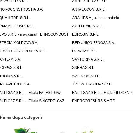
MBAS-FER S.R.L.
AMBER-TERM S.R.L.
NGROCONSTRUCTIA S.A.
ANTALA COM S.R.L.
QUA HITREI S.R.L.
ARALIT S.A., uzina turnatorie
RMAMIL-COM S.R.L.
AVELI-RAIN S.R.L.
LPO S.R.L. - magazinul TEHNOCONDUCT
EUROSIM S.R.L.
ETROM-MOLDOVA S.A.
RED UNION FENOSA S.A.
OMANY GAZ GROUP S.R.L.
RONATA S.R.L.
ANTO-M S.A.
SANTORINA S.R.L.
ICOPAS S.R.L.
SNEHA S.R.L.
TROIUS S.R.L.
SVEPCOS S.R.L.
IREX-PETROL S.A.
TRESMUS-GRUP S.R.L.
ALTI-GAZ S.R.L. - Filiala FALESTI GAZ
BALTI-GAZ S.R.L. - Filiala GLODENI 
ALTI-GAZ S.R.L. - Filiala SINGEREI GAZ
ENERGORESURS S.A.T.D.
Firme dupa categorii