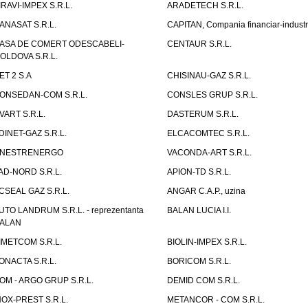
IRAVI-IMPEX S.R.L.
ARADETECH S.R.L.
ANASAT S.R.L.
CAPITAN, Compania financiar-industr
ASA DE COMERT ODESCABELI-
CENTAUR S.R.L.
OLDOVA S.R.L.
ET 2 S.A
CHISINAU-GAZ S.R.L.
ONSEDAN-COM S.R.L.
CONSLES GRUP S.R.L.
VART S.R.L.
DASTERUM S.R.L.
DINET-GAZ S.R.L.
ELCACOMTEC S.R.L.
NESTRENERGO
VACONDA-ART S.R.L.
AD-NORD S.R.L.
APION-TD S.R.L.
CSEAL GAZ S.R.L.
ANGAR C.A.P., uzina
UTO LANDRUM S.R.L. - reprezentanta
BALAN LUCIA I.I.
ALAN
IMETCOM S.R.L.
BIOLIN-IMPEX S.R.L.
ONACTA S.R.L.
BORICOM S.R.L.
OM - ARGO GRUP S.R.L.
DEMID COM S.R.L.
NOX-PREST S.R.L.
METANCOR - COM S.R.L.