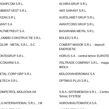
AGHIFCOM S.R.L.
ACHIRA GRUP S.R.L.
MBIENT-VEST S.R.L.
AMT GARANT S.R.L.
RZAN S.R.L.
AURSLAMET GRUP S.R.L.
VANT S.A.
AVANTCONS GRUP S.R.L.
ALTMETREUT S.A.
BASARABIA-METAL S.R.L.
LOMBID-CONSTRUCTIE S.R.L.
BOLEDJ S.R.L.
OLOR - METAL S.R.L., S.C.
COMERT MAGOR S.R.L. - depozit
ENERGETIC
ONTEGRUP S.R.L.
HORUS S.A. - centrul tehnic EUROT
NCONARM S.A.
ITALTRADE COMPANY S.R.L. - maga
IMOLA
ETAL-CORP GRP S.R.L.
MOLDOVAHIDROMAS S.A.
ILTECH S.R.L.
OPTIMUS PLUS S.R.L.
OMPETROL-MOLDOVA I.M.
S.N.A.-SISTEMEBASA S.R.L. - Centru
Tehnic SYSTEM
LG INTERNATIONAL S.R.L. , I.M.
AGROVINAUTOMATICA S.A.