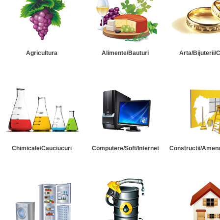
Agricultura
Alimente/Bauturi
Arta/Bijuterii/
Chimicale/Cauciucuri
Computere/Soft/Internet
Constructii/Amena