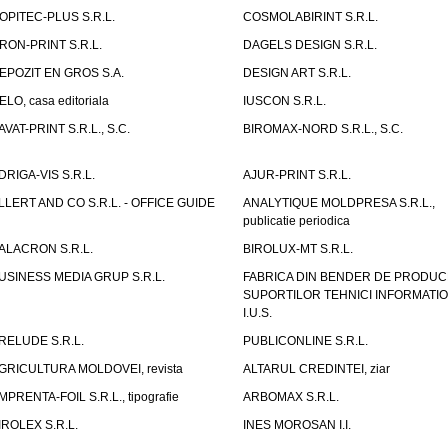
OPITEC-PLUS S.R.L.
COSMOLABIRINT S.R.L.
RON-PRINT S.R.L.
DAGELS DESIGN S.R.L.
EPOZIT EN GROS S.A.
DESIGN ART S.R.L.
ELO, casa editoriala
IUSCON S.R.L.
AVAT-PRINT S.R.L., S.C.
BIROMAX-NORD S.R.L., S.C.
DRIGA-VIS S.R.L.
AJUR-PRINT S.R.L.
LLERT AND CO S.R.L. - OFFICE GUIDE
ANALYTIQUE MOLDPRESA S.R.L.,
publicatie periodica
ALACRON S.R.L.
BIROLUX-MT S.R.L.
USINESS MEDIA GRUP S.R.L.
FABRICA DIN BENDER DE PRODUC
SUPORTILOR TEHNICI INFORMATI
I.U.S.
RELUDE S.R.L.
PUBLICONLINE S.R.L.
GRICULTURA MOLDOVEI, revista
ALTARUL CREDINTEI, ziar
MPRENTA-FOIL S.R.L., tipografie
ARBOMAX S.R.L.
IROLEX S.R.L.
INES MOROSAN I.I.