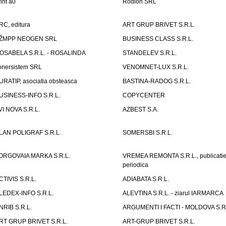
rint a0
Rodion SRL
RC, editura
ART GRUP BRIVET S.R.L.
ŽMPP NEOGEN SRL
BUSINESS CLASS S.R.L.
OSABELA S.R.L. - ROSALINDA
STANDELEV S.R.L.
onersistem SRL
VENOMNET-LUX S.R.L.
URATIP, asociatia obsteasca
BASTINA-RADOG S.R.L.
USINESS-INFO S.R.L.
COPYCENTER
VI NOVA S.R.L.
AZBEST S.A.
LAN POLIGRAF S.R.L.
SOMERSBI S.R.L.
ORGOVAIA MARKA S.R.L.
VREMEA REMONTA S.R.L., publicati
periodica
CTIVIS S.R.L.
ADIABATA S.R.L.
LEDEX-INFO S.R.L.
ALEVTINA S.R.L. - ziarul IARMARCA
NRIB S.R.L.
ARGUMENTI I FACTI - MOLDOVA S.R.
RT GRUP BRIVET S.R.L.
ART-GRUP BRIVET S.R.L.