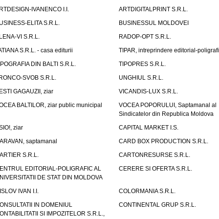
RTDESIGN-IVANENCO I.I.
ARTDIGITALPRINT S.R.L.
USINESS-ELITA S.R.L.
BUSINESSUL MOLDOVEI
LENA-VI S.R.L.
RADOP-OPT S.R.L.
ATIANA S.R.L. - casa editurii
TIPAR, intreprindere editorial-poligraf
IPOGRAFIA DIN BALTI S.R.L.
TIPOPRES S.R.L.
RONCO-SVOB S.R.L.
UNGHIUL S.R.L.
ESTI GAGAUZII, ziar
VICANDIS-LUX S.R.L.
OCEA BALTILOR, ziar public municipal
VOCEA POPORULUI, Saptamanal al
Sindicatelor din Republica Moldova
SIO!, ziar
CAPITAL MARKET I.S.
ARAVAN, saptamanal
CARD BOX PRODUCTION S.R.L.
ARTIER S.R.L.
CARTONRESURSE S.R.L.
ENTRUL EDITORIAL-POLIGRAFIC AL
CERERE SI OFERTA S.R.L.
NIVERSITATII DE STAT DIN MOLDOVA
ISLOV IVAN I.I.
COLORMANIA S.R.L.
ONSULTATII IN DOMENIUL
CONTINENTAL GRUP S.R.L.
ONTABILITATII SI IMPOZITELOR S.R.L.,