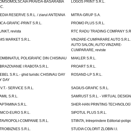
OMSOMOLSCAIA PRAVDA-BASARABIA
LOGOS PRINT S.R.L.
.C.
EDIA RESERVE S.R.L. / ziarul ANTENNA
MITRA-GRUP S.A.
ICA-GRAFIC-PRINT S.R.L.
PROMO PLUS S.R.L.
UNKT, revista
RTC RADU TRADING COMPANY S.R.
MS MARKET S.R.L.
VINZARE-CUMPARARE AUTO S.R.L. 
AUTO SALON, AUTO VINZARE-
CUMPARARE, reviste
OMBINATUL POLIGRAFIC DIN CHISINAU
MAKLER S.R.L.
BRAZOVANIE I RABOTA S.R.L.
PROART S.R.L.
EBEL S.R.L.- ghid turistic CHISINAU DAY
ROSAND-LP S.R.L.
Y DAY
.V.T.- SERVICE S.R.L.
SAGIUS-GRAFIC S.R.L.
AMIL S.R.L.
SAMRUST S.R.L. - VIRTUAL DESIGN
APTAMINA S.R.L.
SHER-HAN PRINTING TECHNOLOG
IMCO-EURO S.R.L.
SIPOTUL PLUS S.R.L.
TAVROPOLI-COMPANIE S.R.L.
STIINTA, Intreprindere Editorial-poligr
TROIBIZNES S.R.L.
STUDIA COLORIT ZLOBIN I.I.