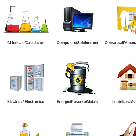
Chimicale/Cauciucuri
Computere/Soft/Internet
Constructii/Amena
Electrice/ Electronice
Energie/Resurse/Metale
Imobiliare/Mob