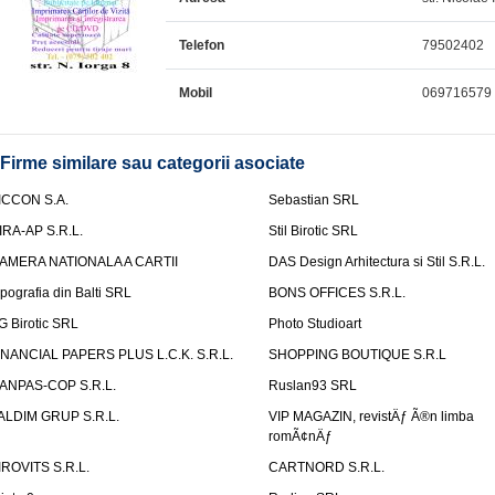
Telefon
79502402
Mobil
069716579
Firme similare sau categorii asociate
ICCON S.A.
Sebastian SRL
IRA-AP S.R.L.
Stil Birotic SRL
AMERA NATIONALA A CARTII
DAS Design Arhitectura si Stil S.R.L.
ipografia din Balti SRL
BONS OFFICES S.R.L.
G Birotic SRL
Photo Studioart
INANCIAL PAPERS PLUS L.C.K. S.R.L.
SHOPPING BOUTIQUE S.R.L
ANPAS-COP S.R.L.
Ruslan93 SRL
ALDIM GRUP S.R.L.
VIP MAGAZIN, revistÄƒ Ã®n limba
romÃ¢nÄƒ
IROVITS S.R.L.
CARTNORD S.R.L.