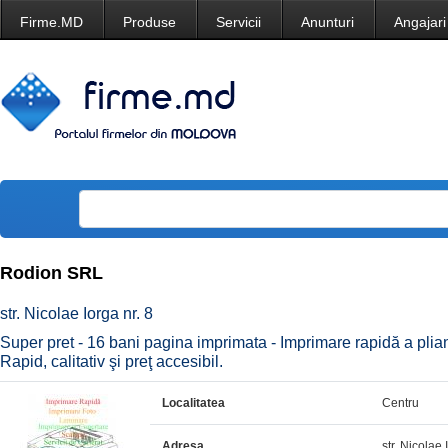
Firme.MD
Produse
Servicii
Anunturi
Angajari
Rodion SRL
str. Nicolae Iorga nr. 8
Super pret - 16 bani pagina imprimata - Imprimare rapidă a pliant
Rapid, calitativ şi preţ accesibil.
Localitatea
Centru
Adresa
str. Nicolae 