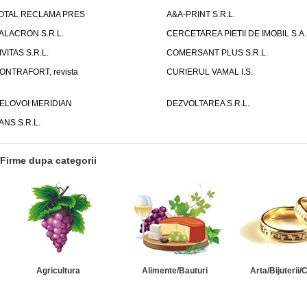
OTAL RECLAMA PRES
A&A-PRINT S.R.L.
ALACRON S.R.L.
CERCETAREA PIETII DE IMOBIL S.A.
IVITAS S.R.L.
COMERSANT PLUS S.R.L.
ONTRAFORT, revista
CURIERUL VAMAL I.S.
ELOVOI MERIDIAN
DEZVOLTAREA S.R.L.
ANS S.R.L.
Firme dupa categorii
Agricultura
Alimente/Bauturi
Arta/Bijuterii/