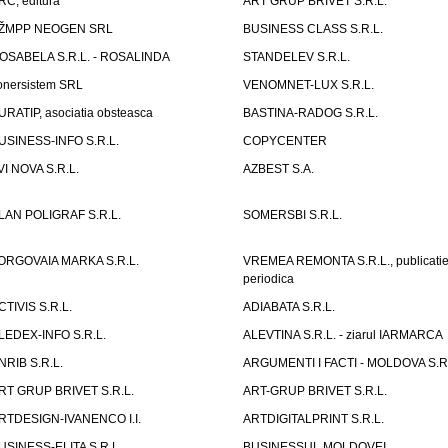
RC, editura
ART GRUP BRIVET S.R.L.
ŽMPP NEOGEN SRL
BUSINESS CLASS S.R.L.
OSABELA S.R.L. - ROSALINDA
STANDELEV S.R.L.
onersistem SRL
VENOMNET-LUX S.R.L.
URATIP, asociatia obsteasca
BASTINA-RADOG S.R.L.
USINESS-INFO S.R.L.
COPYCENTER
VI NOVA S.R.L.
AZBEST S.A.
LAN POLIGRAF S.R.L.
SOMERSBI S.R.L.
ORGOVAIA MARKA S.R.L.
VREMEA REMONTA S.R.L., publicati
periodica
CTIVIS S.R.L.
ADIABATA S.R.L.
LEDEX-INFO S.R.L.
ALEVTINA S.R.L. - ziarul IARMARCA
NRIB S.R.L.
ARGUMENTI I FACTI - MOLDOVA S.R.
RT GRUP BRIVET S.R.L.
ART-GRUP BRIVET S.R.L.
RTDESIGN-IVANENCO I.I.
ARTDIGITALPRINT S.R.L.
USINESS-ELITA S.R.L.
BUSINESSUL MOLDOVEI