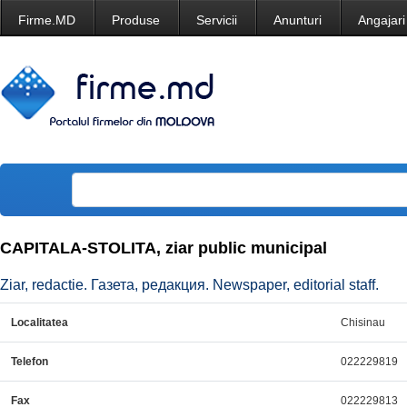
Firme.MD
Produse
Servicii
Anunturi
Angajari
CAPITALA-STOLITA, ziar public municipal
Ziar, redactie. Газета, редакция. Newspaper, editorial staff.
Localitatea
Chisinau
Telefon
022229819
Fax
022229813