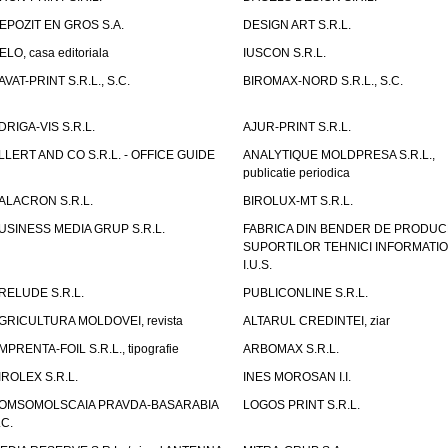
EPOZIT EN GROS S.A.
DESIGN ART S.R.L.
ELO, casa editoriala
IUSCON S.R.L.
AVAT-PRINT S.R.L., S.C.
BIROMAX-NORD S.R.L., S.C.
DRIGA-VIS S.R.L.
AJUR-PRINT S.R.L.
LLERT AND CO S.R.L. - OFFICE GUIDE
ANALYTIQUE MOLDPRESA S.R.L.,
publicatie periodica
ALACRON S.R.L.
BIROLUX-MT S.R.L.
USINESS MEDIA GRUP S.R.L.
FABRICA DIN BENDER DE PRODUC
SUPORTILOR TEHNICI INFORMATI
I.U.S.
RELUDE S.R.L.
PUBLICONLINE S.R.L.
GRICULTURA MOLDOVEI, revista
ALTARUL CREDINTEI, ziar
MPRENTA-FOIL S.R.L., tipografie
ARBOMAX S.R.L.
IROLEX S.R.L.
INES MOROSAN I.I.
OMSOMOLSCAIA PRAVDA-BASARABIA
LOGOS PRINT S.R.L.
.C.