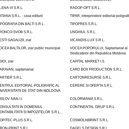
LENA-VI S.R.L.
RADOP-OPT S.R.L.
ATIANA S.R.L. - casa editurii
TIPAR, intreprindere editorial-poligraf
IPOGRAFIA DIN BALTI S.R.L.
TIPOPRES S.R.L.
RONCO-SVOB S.R.L.
UNGHIUL S.R.L.
ESTI GAGAUZII, ziar
VICANDIS-LUX S.R.L.
OCEA BALTILOR, ziar public municipal
VOCEA POPORULUI, Saptamanal al
Sindicatelor din Republica Moldova
SIO!, ziar
CAPITAL MARKET I.S.
ARAVAN, saptamanal
CARD BOX PRODUCTION S.R.L.
ARTIER S.R.L.
CARTONRESURSE S.R.L.
ENTRUL EDITORIAL-POLIGRAFIC AL
CERERE SI OFERTA S.R.L.
NIVERSITATII DE STAT DIN MOLDOVA
ISLOV IVAN I.I.
COLORMANIA S.R.L.
ONSULTATII IN DOMENIUL
CONTINENTAL GRUP S.R.L.
ONTABILITATII SI IMPOZITELOR S.R.L.,
OPITEC-PLUS S.R.L.
COSMOLABIRINT S.R.L.
RON-PRINT S.R.L.
DAGELS DESIGN S.R.L.