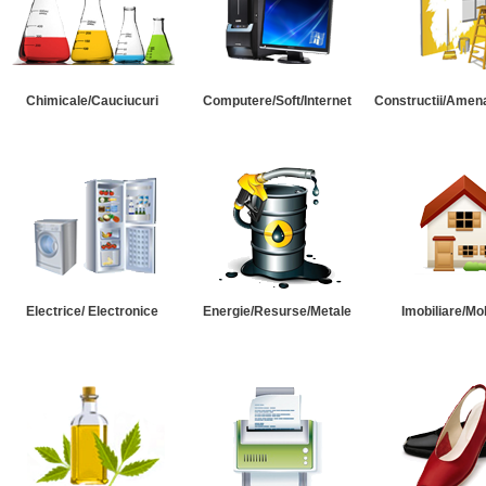
Chimicale/Cauciucuri
Computere/Soft/Internet
Constructii/Amena
Electrice/ Electronice
Energie/Resurse/Metale
Imobiliare/Mob