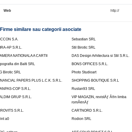
Web
http://
Firme similare sau categorii asociate
ICCON S.A.
Sebastian SRL
IRA-AP S.R.L.
Stil Birotic SRL
AMERA NATIONALA A CARTII
DAS Design Arhitectura si Stil S.R.L.
ipografia din Balti SRL
BONS OFFICES S.R.L.
G Birotic SRL
Photo Studioart
INANCIAL PAPERS PLUS L.C.K. S.R.L.
SHOPPING BOUTIQUE S.R.L
ANPAS-COP S.R.L.
Ruslan93 SRL
ALDIM GRUP S.R.L.
VIP MAGAZIN, revistÄƒ Ã®n limba
romÃ¢nÄƒ
IROVITS S.R.L.
CARTNORD S.R.L.
rint a0
Rodion SRL