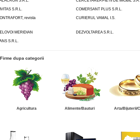
ALACRON S.R.L.
CERCETAREA PIETII DE IMOBIL S.A.
IVITAS S.R.L.
COMERSANT PLUS S.R.L.
ONTRAFORT, revista
CURIERUL VAMAL I.S.
ELOVOI MERIDIAN
DEZVOLTAREA S.R.L.
ANS S.R.L.
Firme dupa categorii
Agricultura
Alimente/Bauturi
Arta/Bijuterii/