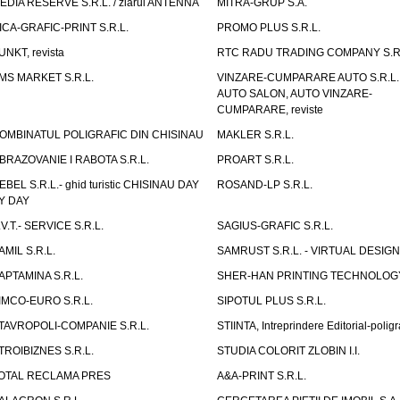
EDIA RESERVE S.R.L. / ziarul ANTENNA
MITRA-GRUP S.A.
ICA-GRAFIC-PRINT S.R.L.
PROMO PLUS S.R.L.
UNKT, revista
RTC RADU TRADING COMPANY S.R.
MS MARKET S.R.L.
VINZARE-CUMPARARE AUTO S.R.L. 
AUTO SALON, AUTO VINZARE-
CUMPARARE, reviste
OMBINATUL POLIGRAFIC DIN CHISINAU
MAKLER S.R.L.
BRAZOVANIE I RABOTA S.R.L.
PROART S.R.L.
EBEL S.R.L.- ghid turistic CHISINAU DAY
ROSAND-LP S.R.L.
Y DAY
.V.T.- SERVICE S.R.L.
SAGIUS-GRAFIC S.R.L.
AMIL S.R.L.
SAMRUST S.R.L. - VIRTUAL DESIGN
APTAMINA S.R.L.
SHER-HAN PRINTING TECHNOLOG
IMCO-EURO S.R.L.
SIPOTUL PLUS S.R.L.
TAVROPOLI-COMPANIE S.R.L.
STIINTA, Intreprindere Editorial-poligr
TROIBIZNES S.R.L.
STUDIA COLORIT ZLOBIN I.I.
OTAL RECLAMA PRES
A&A-PRINT S.R.L.