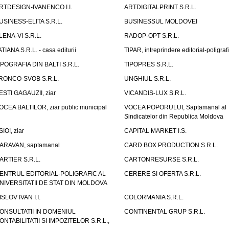
RTDESIGN-IVANENCO I.I.
ARTDIGITALPRINT S.R.L.
USINESS-ELITA S.R.L.
BUSINESSUL MOLDOVEI
LENA-VI S.R.L.
RADOP-OPT S.R.L.
ATIANA S.R.L. - casa editurii
TIPAR, intreprindere editorial-poligraf
IPOGRAFIA DIN BALTI S.R.L.
TIPOPRES S.R.L.
RONCO-SVOB S.R.L.
UNGHIUL S.R.L.
ESTI GAGAUZII, ziar
VICANDIS-LUX S.R.L.
OCEA BALTILOR, ziar public municipal
VOCEA POPORULUI, Saptamanal al
Sindicatelor din Republica Moldova
SIO!, ziar
CAPITAL MARKET I.S.
ARAVAN, saptamanal
CARD BOX PRODUCTION S.R.L.
ARTIER S.R.L.
CARTONRESURSE S.R.L.
ENTRUL EDITORIAL-POLIGRAFIC AL
CERERE SI OFERTA S.R.L.
NIVERSITATII DE STAT DIN MOLDOVA
ISLOV IVAN I.I.
COLORMANIA S.R.L.
ONSULTATII IN DOMENIUL
CONTINENTAL GRUP S.R.L.
ONTABILITATII SI IMPOZITELOR S.R.L.,