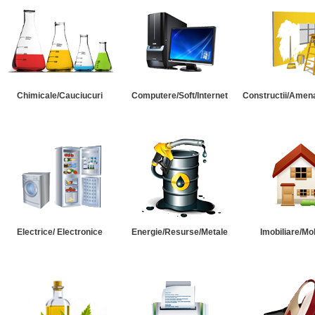
Chimicale/Cauciucuri
Computere/Soft/Internet
Constructii/Amena
Electrice/ Electronice
Energie/Resurse/Metale
Imobiliare/Mob