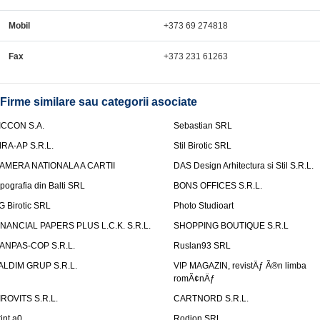
Mobil
+373 69 274818
Fax
+373 231 61263
Firme similare sau categorii asociate
ICCON S.A.
Sebastian SRL
IRA-AP S.R.L.
Stil Birotic SRL
AMERA NATIONALA A CARTII
DAS Design Arhitectura si Stil S.R.L.
ipografia din Balti SRL
BONS OFFICES S.R.L.
G Birotic SRL
Photo Studioart
INANCIAL PAPERS PLUS L.C.K. S.R.L.
SHOPPING BOUTIQUE S.R.L
ANPAS-COP S.R.L.
Ruslan93 SRL
ALDIM GRUP S.R.L.
VIP MAGAZIN, revistÄƒ Ã®n limba
romÃ¢nÄƒ
IROVITS S.R.L.
CARTNORD S.R.L.
rint a0
Rodion SRL