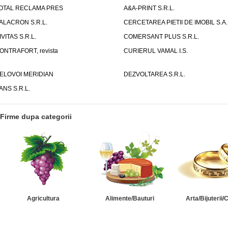
OTAL RECLAMA PRES
A&A-PRINT S.R.L.
ALACRON S.R.L.
CERCETAREA PIETII DE IMOBIL S.A.
IVITAS S.R.L.
COMERSANT PLUS S.R.L.
ONTRAFORT, revista
CURIERUL VAMAL I.S.
ELOVOI MERIDIAN
DEZVOLTAREA S.R.L.
ANS S.R.L.
Firme dupa categorii
Agricultura
Alimente/Bauturi
Arta/Bijuterii/