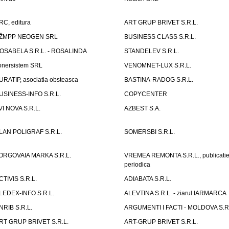
RC, editura
ART GRUP BRIVET S.R.L.
ŽMPP NEOGEN SRL
BUSINESS CLASS S.R.L.
OSABELA S.R.L. - ROSALINDA
STANDELEV S.R.L.
onersistem SRL
VENOMNET-LUX S.R.L.
URATIP, asociatia obsteasca
BASTINA-RADOG S.R.L.
USINESS-INFO S.R.L.
COPYCENTER
VI NOVA S.R.L.
AZBEST S.A.
LAN POLIGRAF S.R.L.
SOMERSBI S.R.L.
ORGOVAIA MARKA S.R.L.
VREMEA REMONTA S.R.L., publicati
periodica
CTIVIS S.R.L.
ADIABATA S.R.L.
LEDEX-INFO S.R.L.
ALEVTINA S.R.L. - ziarul IARMARCA
NRIB S.R.L.
ARGUMENTI I FACTI - MOLDOVA S.R.
RT GRUP BRIVET S.R.L.
ART-GRUP BRIVET S.R.L.