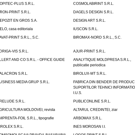
OPITEC-PLUS S.R.L.
COSMOLABIRINT S.R.L.
RON-PRINT S.R.L.
DAGELS DESIGN S.R.L.
EPOZIT EN GROS S.A.
DESIGN ART S.R.L.
ELO, casa editoriala
IUSCON S.R.L.
AVAT-PRINT S.R.L., S.C.
BIROMAX-NORD S.R.L., S.C.
DRIGA-VIS S.R.L.
AJUR-PRINT S.R.L.
LLERT AND CO S.R.L. - OFFICE GUIDE
ANALYTIQUE MOLDPRESA S.R.L.,
publicatie periodica
ALACRON S.R.L.
BIROLUX-MT S.R.L.
USINESS MEDIA GRUP S.R.L.
FABRICA DIN BENDER DE PRODUC
SUPORTILOR TEHNICI INFORMATI
I.U.S.
RELUDE S.R.L.
PUBLICONLINE S.R.L.
GRICULTURA MOLDOVEI, revista
ALTARUL CREDINTEI, ziar
MPRENTA-FOIL S.R.L., tipografie
ARBOMAX S.R.L.
IROLEX S.R.L.
INES MOROSAN I.I.