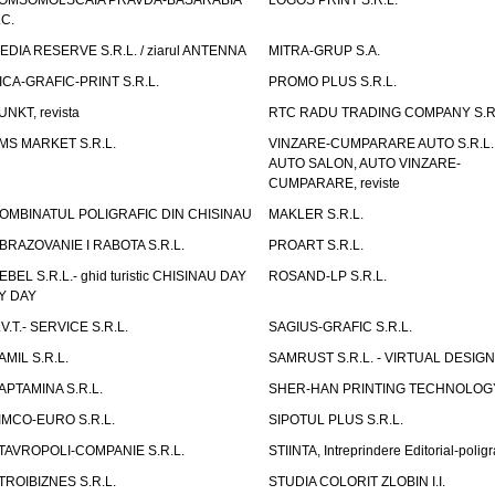
OMSOMOLSCAIA PRAVDA-BASARABIA
LOGOS PRINT S.R.L.
.C.
EDIA RESERVE S.R.L. / ziarul ANTENNA
MITRA-GRUP S.A.
ICA-GRAFIC-PRINT S.R.L.
PROMO PLUS S.R.L.
UNKT, revista
RTC RADU TRADING COMPANY S.R.
MS MARKET S.R.L.
VINZARE-CUMPARARE AUTO S.R.L. 
AUTO SALON, AUTO VINZARE-
CUMPARARE, reviste
OMBINATUL POLIGRAFIC DIN CHISINAU
MAKLER S.R.L.
BRAZOVANIE I RABOTA S.R.L.
PROART S.R.L.
EBEL S.R.L.- ghid turistic CHISINAU DAY
ROSAND-LP S.R.L.
Y DAY
.V.T.- SERVICE S.R.L.
SAGIUS-GRAFIC S.R.L.
AMIL S.R.L.
SAMRUST S.R.L. - VIRTUAL DESIGN
APTAMINA S.R.L.
SHER-HAN PRINTING TECHNOLOG
IMCO-EURO S.R.L.
SIPOTUL PLUS S.R.L.
TAVROPOLI-COMPANIE S.R.L.
STIINTA, Intreprindere Editorial-poligr
TROIBIZNES S.R.L.
STUDIA COLORIT ZLOBIN I.I.