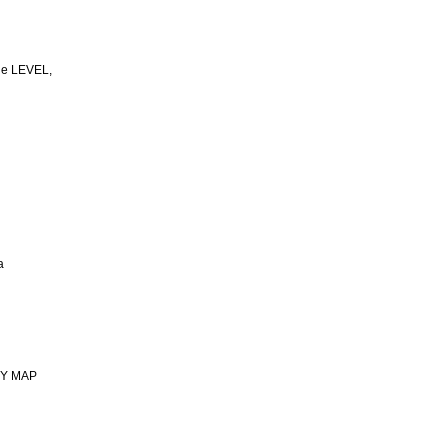
le LEVEL,
a
OY MAP