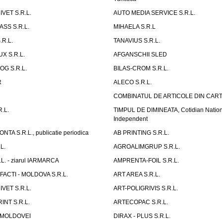
VET S.R.L.
AUTO MEDIA SERVICE S.R.L.
SS S.R.L.
MIHAELA S.R.L
R.L.
TANAVIUS S.R.L.
X S.R.L.
AFGANSCHII SLED
OG S.R.L.
BILAS-CROM S.R.L.
R
ALECO S.R.L.
COMBINATUL DE ARTICOLE DIN CART
.L.
TIMPUL DE DIMINEATA, Cotidian Nation
Independent
A S.R.L., publicatie periodica
AB PRINTING S.R.L.
L.
AGROALIMGRUP S.R.L.
L. - ziarul IARMARCA
AMPRENTA-FOIL S.R.L.
FACTI - MOLDOVA S.R.L.
ART AREA S.R.L.
VET S.R.L.
ART-POLIGRIVIS S.R.L.
INT S.R.L.
ARTECOPAC S.R.L.
 MOLDOVEI
DIRAX - PLUS S.R.L.