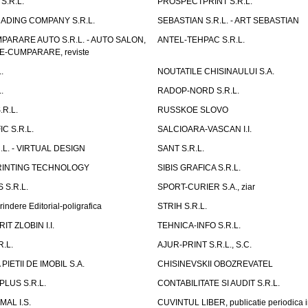
S.R.L.
PROSPECTPRINT S.R.L.
ADING COMPANY S.R.L.
SEBASTIAN S.R.L. - ART SEBASTIAN
PARARE AUTO S.R.L. - AUTO SALON,
ANTEL-TEHPAC S.R.L.
E-CUMPARARE, reviste
.
NOUTATILE CHISINAULUI S.A.
.
RADOP-NORD S.R.L.
R.L.
RUSSKOE SLOVO
C S.R.L.
SALCIOARA-VASCAN I.I.
L. - VIRTUAL DESIGN
SANT S.R.L.
RINTING TECHNOLOGY
SIBIS GRAFICA S.R.L.
 S.R.L.
SPORT-CURIER S.A., ziar
rindere Editorial-poligrafica
STRIH S.R.L.
T ZLOBIN I.I.
TEHNICA-INFO S.R.L.
R.L.
AJUR-PRINT S.R.L., S.C.
IETII DE IMOBIL S.A.
CHISINEVSKII OBOZREVATEL
LUS S.R.L.
CONTABILITATE SI AUDIT S.R.L.
AL I.S.
CUVINTUL LIBER, publicatie periodica