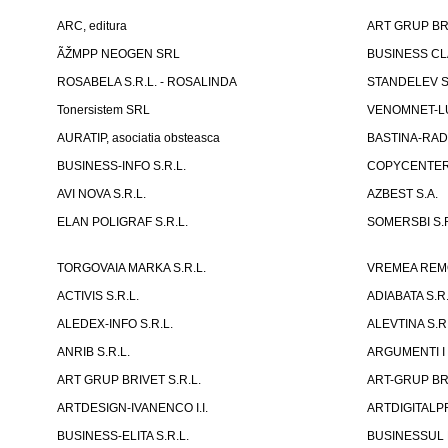
ARC, editura
ART GRUP BRI
ÃŽMPP NEOGEN SRL
BUSINESS CLA
ROSABELA S.R.L. - ROSALINDA
STANDELEV S.
Tonersistem SRL
VENOMNET-LU
AURATIP, asociatia obsteasca
BASTINA-RAD
BUSINESS-INFO S.R.L.
COPYCENTE
AVI NOVA S.R.L.
AZBEST S.A.
ELAN POLIGRAF S.R.L.
SOMERSBI S.R
TORGOVAIA MARKA S.R.L.
VREMEA REMONT
ACTIVIS S.R.L.
ADIABATA S.R.
ALEDEX-INFO S.R.L.
ALEVTINA S.R.
ANRIB S.R.L.
ARGUMENTI I 
ART GRUP BRIVET S.R.L.
ART-GRUP BRI
ARTDESIGN-IVANENCO I.I.
ARTDIGITALPR
BUSINESS-ELITA S.R.L.
BUSINESSUL