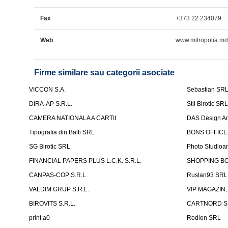
Fax
+373 22 234079
Web
www.mitropolia.m
Firme similare sau categorii asociate
VICCON S.A.
Sebastian SR
DIRA-AP S.R.L.
Stil Birotic SR
CAMERA NATIONALA A CARTII
DAS Design Arhi
Tipografia din Balti SRL
BONS OFFICES
SG Birotic SRL
Photo Studioar
FINANCIAL PAPERS PLUS L.C.K. S.R.L.
SHOPPING BO
CANPAS-COP S.R.L.
Ruslan93 SRL
VALDIM GRUP S.R.L.
VIP MAGAZIN, 
BIROVITS S.R.L.
CARTNORD S.
print a0
Rodion SRL