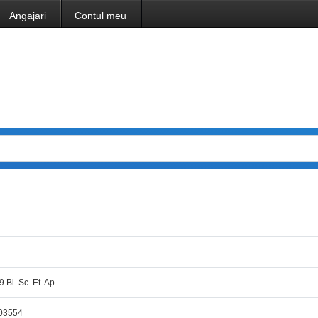
Angajari
Contul meu
9 Bl. Sc. Et. Ap.
203554