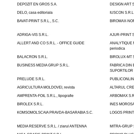
DEPOZIT EN GROS S.A.
DESIGN ART S
DELO, casa editoriala
IUSCON S.R.L
BAVAT-PRINT S.R.L., S.C.
BIROMAX-NORD
ADRIGA-VIS S.R.L.
AJUR-PRINT S
ALLERT AND CO S.R.L. - OFFICE GUIDE
ANALYTIQUE M
periodica
BALACRON S.R.L.
BIROLUX-MT S
BUSINESS MEDIA GRUP S.R.L.
FABRICA DIN
SUPORTILOR T
PRELUDE S.R.L.
PUBLICONLINE
AGRICULTURA MOLDOVEI, revista
ALTARUL CRED
AMPRENTA-FOIL S.R.L., tipografie
ARBOMAX S.R
BIROLEX S.R.L.
INES MOROSAN
KOMSOMOLSCAIA PRAVDA-BASARABIA S.C.
LOGOS PRINT 
MEDIA RESERVE S.R.L. / ziarul ANTENNA
MITRA-GRUP S