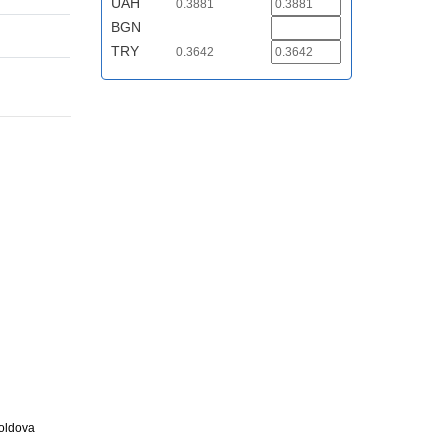
UAH
0.3881
BGN
TRY
0.3642
Moldova