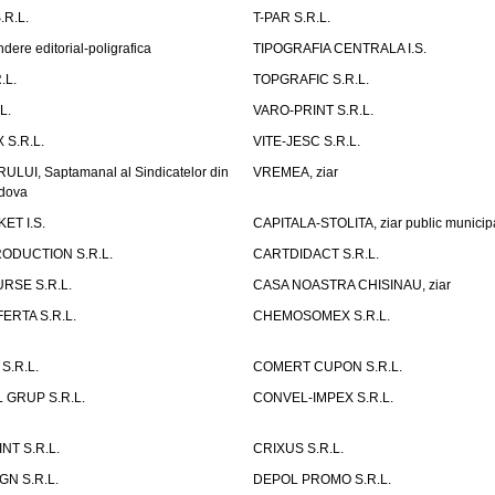
R.L.
T-PAR S.R.L.
ndere editorial-poligrafica
TIPOGRAFIA CENTRALA I.S.
.L.
TOPGRAFIC S.R.L.
L.
VARO-PRINT S.R.L.
 S.R.L.
VITE-JESC S.R.L.
UI, Saptamanal al Sindicatelor din
VREMEA, ziar
ldova
ET I.S.
CAPITALA-STOLITA, ziar public municip
ODUCTION S.R.L.
CARTDIDACT S.R.L.
SE S.R.L.
CASA NOASTRA CHISINAU, ziar
ERTA S.R.L.
CHEMOSOMEX S.R.L.
S.R.L.
COMERT CUPON S.R.L.
 GRUP S.R.L.
CONVEL-IMPEX S.R.L.
NT S.R.L.
CRIXUS S.R.L.
N S.R.L.
DEPOL PROMO S.R.L.