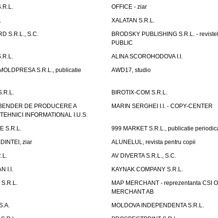
.R.L.
OFFICE - ziar
.
XALATAN S.R.L.
 S.R.L., S.C.
BRODSKY PUBLISHING S.R.L. - reviste
PUBLIC
.R.L.
ALINA SCOROHODOVA I.I.
OLDPRESA S.R.L., publicatie
AWD17, studio
.R.L.
BIROTIX-COM S.R.L.
 BENDER DE PRODUCERE A
MARIN SERGHEI I.I. - COPY-CENTER
EHNICI INFORMATIONAL I.U.S.
 S.R.L.
999 MARKET S.R.L., publicatie periodic
INTEI, ziar
ALUNELUL, revista pentru copii
.L.
AV DIVERTA S.R.L., S.C.
 I.I.
KAYNAK COMPANY S.R.L.
S.R.L.
MAP MERCHANT - reprezentanta CSI 
MERCHANT AB
.A.
MOLDOVA INDEPENDENTA S.R.L.