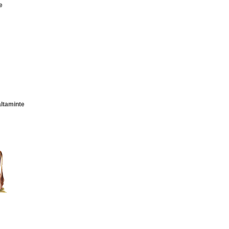
e
altaminte