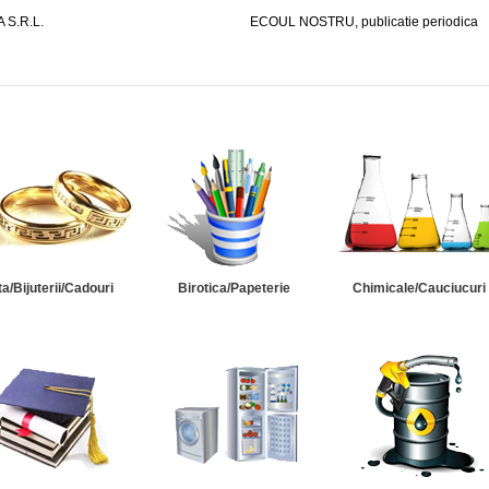
S.R.L.
ECOUL NOSTRU, publicatie periodica
ta/Bijuterii/Cadouri
Birotica/Papeterie
Chimicale/Cauciucuri