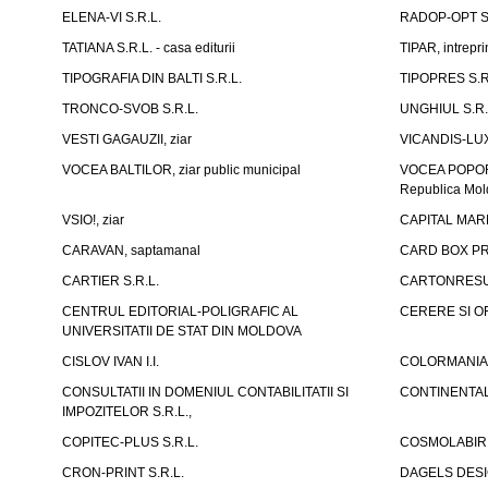
ELENA-VI S.R.L.
RADOP-OPT S.
TATIANA S.R.L. - casa editurii
TIPAR, intrepri
TIPOGRAFIA DIN BALTI S.R.L.
TIPOPRES S.R
TRONCO-SVOB S.R.L.
UNGHIUL S.R.
VESTI GAGAUZII, ziar
VICANDIS-LUX
VOCEA BALTILOR, ziar public municipal
VOCEA POPORUL
Republica Mo
VSIO!, ziar
CAPITAL MARK
CARAVAN, saptamanal
CARD BOX PR
CARTIER S.R.L.
CARTONRESUR
CENTRUL EDITORIAL-POLIGRAFIC AL
CERERE SI OF
UNIVERSITATII DE STAT DIN MOLDOVA
CISLOV IVAN I.I.
COLORMANIA 
CONSULTATII IN DOMENIUL CONTABILITATII SI
CONTINENTAL
IMPOZITELOR S.R.L.,
COPITEC-PLUS S.R.L.
COSMOLABIRI
CRON-PRINT S.R.L.
DAGELS DESIG