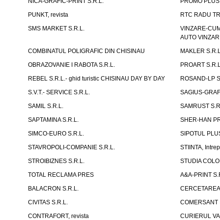
NICA-GRAFIC-PRINT S.R.L.
PROMO PLUS 
PUNKT, revista
RTC RADU TR
SMS MARKET S.R.L.
VINZARE-CUM
AUTO VINZAR
COMBINATUL POLIGRAFIC DIN CHISINAU
MAKLER S.R.L
OBRAZOVANIE I RABOTA S.R.L.
PROART S.R.L
REBEL S.R.L.- ghid turistic CHISINAU DAY BY DAY
ROSAND-LP S.
S.V.T.- SERVICE S.R.L.
SAGIUS-GRAFI
SAMIL S.R.L.
SAMRUST S.R.
SAPTAMINA S.R.L.
SHER-HAN P
SIMCO-EURO S.R.L.
SIPOTUL PLUS
STAVROPOLI-COMPANIE S.R.L.
STIINTA, Intrep
STROIBIZNES S.R.L.
STUDIA COLORI
TOTAL RECLAMA PRES
A&A-PRINT S.
BALACRON S.R.L.
CERCETAREA P
CIVITAS S.R.L.
COMERSANT P
CONTRAFORT, revista
CURIERUL VAM