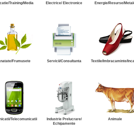
catie/Training/Media
Electrice/ Electronice
Energie/Resurse/Metal
natate/Frumusete
Servicii/Consultanta
Textile/Imbracaminte/Inc
catii/Telecomunicatii
Industrie Prelucrare/
Animale
Echipamente