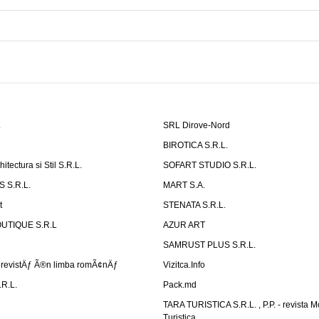
d
L
SRL Dirove-Nord
L
BIROTICA S.R.L.
tectura si Stil S.R.L.
SOFART STUDIO S.R.L.
 S.R.L.
MART S.A.
t
STENATA S.R.L.
UTIQUE S.R.L
AZUR ART
SAMRUST PLUS S.R.L.
revistÄƒ Ã®n limba romÃ¢nÄƒ
Vizitca.Info
R.L.
Pack.md
TARA TURISTICA S.R.L. , P.P. - revista 
Turistica