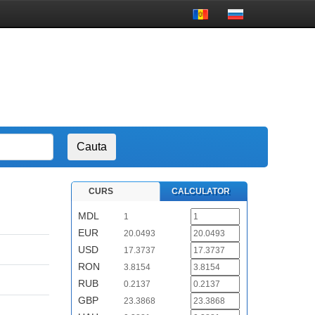
CURS
CALCULATOR
MDL
1
EUR
20.0493
USD
17.3737
RON
3.8154
RUB
0.2137
GBP
23.3868