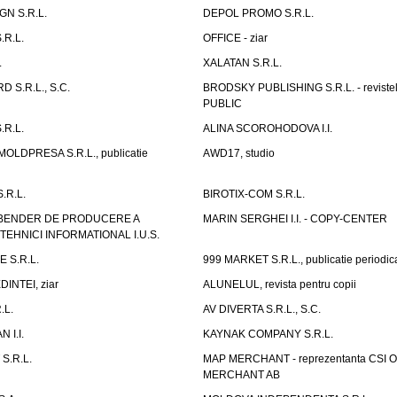
N S.R.L.
DEPOL PROMO S.R.L.
.R.L.
OFFICE - ziar
.
XALATAN S.R.L.
 S.R.L., S.C.
BRODSKY PUBLISHING S.R.L. - reviste
PUBLIC
.R.L.
ALINA SCOROHODOVA I.I.
OLDPRESA S.R.L., publicatie
AWD17, studio
.R.L.
BIROTIX-COM S.R.L.
 BENDER DE PRODUCERE A
MARIN SERGHEI I.I. - COPY-CENTER
EHNICI INFORMATIONAL I.U.S.
 S.R.L.
999 MARKET S.R.L., publicatie periodic
INTEI, ziar
ALUNELUL, revista pentru copii
.L.
AV DIVERTA S.R.L., S.C.
 I.I.
KAYNAK COMPANY S.R.L.
S.R.L.
MAP MERCHANT - reprezentanta CSI 
MERCHANT AB