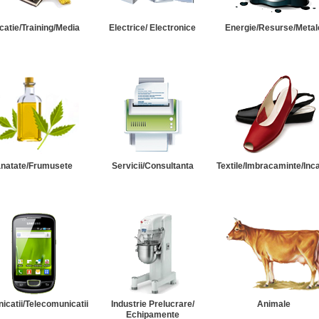
catie/Training/Media
Electrice/ Electronice
Energie/Resurse/Metal
natate/Frumusete
Servicii/Consultanta
Textile/Imbracaminte/Inc
catii/Telecomunicatii
Industrie Prelucrare/
Animale
Echipamente