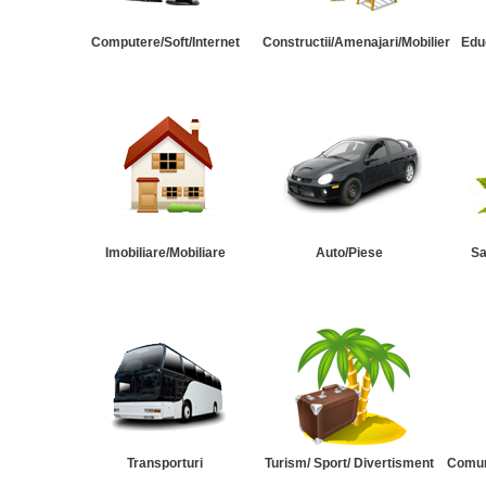
Computere/Soft/Internet
Constructii/Amenajari/Mobilier
Edu
Imobiliare/Mobiliare
Auto/Piese
Sa
Transporturi
Turism/ Sport/ Divertisment
Comuni