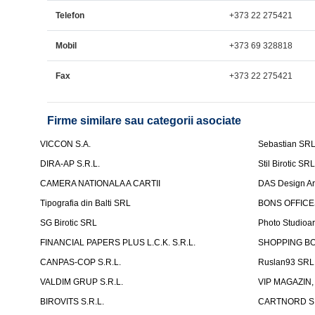
Telefon
+373 22 275421
Mobil
+373 69 328818
Fax
+373 22 275421
Firme similare sau categorii asociate
VICCON S.A.
Sebastian SR
DIRA-AP S.R.L.
Stil Birotic SR
CAMERA NATIONALA A CARTII
DAS Design Arhi
Tipografia din Balti SRL
BONS OFFICES
SG Birotic SRL
Photo Studioar
FINANCIAL PAPERS PLUS L.C.K. S.R.L.
SHOPPING BO
CANPAS-COP S.R.L.
Ruslan93 SRL
VALDIM GRUP S.R.L.
VIP MAGAZIN, 
BIROVITS S.R.L.
CARTNORD S.