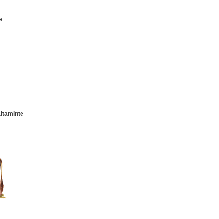
e
altaminte