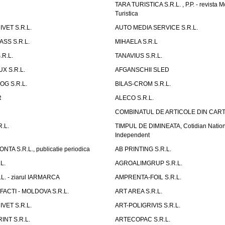
TARA TURISTICA S.R.L. , P.P. - revista 
Turistica
VET S.R.L.
AUTO MEDIA SERVICE S.R.L.
SS S.R.L.
MIHAELA S.R.L
R.L.
TANAVIUS S.R.L.
X S.R.L.
AFGANSCHII SLED
OG S.R.L.
BILAS-CROM S.R.L.
R
ALECO S.R.L.
COMBINATUL DE ARTICOLE DIN CART
.L.
TIMPUL DE DIMINEATA, Cotidian Nation
Independent
A S.R.L., publicatie periodica
AB PRINTING S.R.L.
L.
AGROALIMGRUP S.R.L.
L. - ziarul IARMARCA
AMPRENTA-FOIL S.R.L.
FACTI - MOLDOVA S.R.L.
ART AREA S.R.L.
VET S.R.L.
ART-POLIGRIVIS S.R.L.
INT S.R.L.
ARTECOPAC S.R.L.