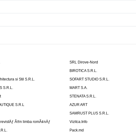
L
SRL Dirove-Nord
L
BIROTICA S.R.L.
tectura si Stil S.R.L.
SOFART STUDIO S.R.L.
 S.R.L.
MART S.A.
t
STENATA S.R.L.
UTIQUE S.R.L
AZUR ART
SAMRUST PLUS S.R.L.
revistÄƒ Ã®n limba romÃ¢nÄƒ
Vizitca.Info
R.L.
Pack.md