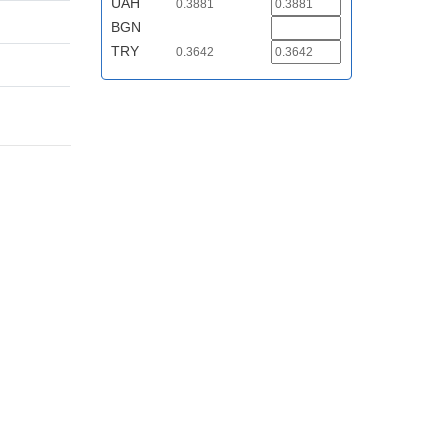
UAH
0.3881
BGN
TRY
0.3642