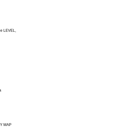
le LEVEL,
a
OY MAP