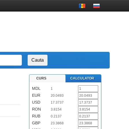
CURS
CALCULATOR
MDL
1
EUR
20.0493
USD
17.3737
RON
3.8154
RUB
0.2137
GBP
23.3868