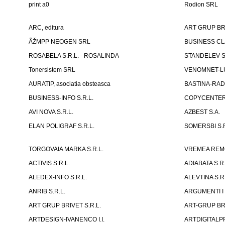
print a0
Rodion SRL
ARC, editura
ART GRUP BRI
ÃŽMPP NEOGEN SRL
BUSINESS CLA
ROSABELA S.R.L. - ROSALINDA
STANDELEV S.
Tonersistem SRL
VENOMNET-LU
AURATIP, asociatia obsteasca
BASTINA-RAD
BUSINESS-INFO S.R.L.
COPYCENTE
AVI NOVA S.R.L.
AZBEST S.A.
ELAN POLIGRAF S.R.L.
SOMERSBI S.R
TORGOVAIA MARKA S.R.L.
VREMEA REMONT
ACTIVIS S.R.L.
ADIABATA S.R.
ALEDEX-INFO S.R.L.
ALEVTINA S.R.
ANRIB S.R.L.
ARGUMENTI I 
ART GRUP BRIVET S.R.L.
ART-GRUP BRI
ARTDESIGN-IVANENCO I.I.
ARTDIGITALPR