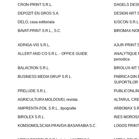
CRON-PRINT S.R.L.
DAGELS DESIG
DEPOZIT EN GROS S.A.
DESIGN ART S
DELO, casa editoriala
IUSCON S.R.L
BAVAT-PRINT S.R.L., S.C.
BIROMAX-NORD
ADRIGA-VIS S.R.L.
AJUR-PRINT S
ALLERT AND CO S.R.L. - OFFICE GUIDE
ANALYTIQUE M
periodica
BALACRON S.R.L.
BIROLUX-MT S
BUSINESS MEDIA GRUP S.R.L.
FABRICA DIN
SUPORTILOR T
PRELUDE S.R.L.
PUBLICONLINE
AGRICULTURA MOLDOVEI, revista
ALTARUL CRED
AMPRENTA-FOIL S.R.L., tipografie
ARBOMAX S.R
BIROLEX S.R.L.
INES MOROSAN
KOMSOMOLSCAIA PRAVDA-BASARABIA S.C.
LOGOS PRINT 