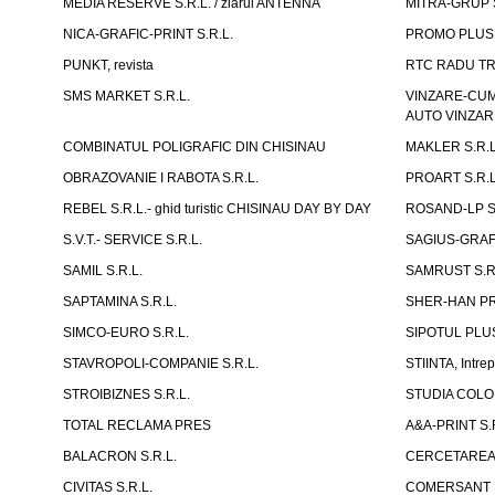
MEDIA RESERVE S.R.L. / ziarul ANTENNA
MITRA-GRUP S
NICA-GRAFIC-PRINT S.R.L.
PROMO PLUS 
PUNKT, revista
RTC RADU TR
SMS MARKET S.R.L.
VINZARE-CUM
AUTO VINZAR
COMBINATUL POLIGRAFIC DIN CHISINAU
MAKLER S.R.L
OBRAZOVANIE I RABOTA S.R.L.
PROART S.R.L
REBEL S.R.L.- ghid turistic CHISINAU DAY BY DAY
ROSAND-LP S.
S.V.T.- SERVICE S.R.L.
SAGIUS-GRAFI
SAMIL S.R.L.
SAMRUST S.R.
SAPTAMINA S.R.L.
SHER-HAN P
SIMCO-EURO S.R.L.
SIPOTUL PLUS
STAVROPOLI-COMPANIE S.R.L.
STIINTA, Intrep
STROIBIZNES S.R.L.
STUDIA COLORI
TOTAL RECLAMA PRES
A&A-PRINT S.
BALACRON S.R.L.
CERCETAREA P
CIVITAS S.R.L.
COMERSANT P