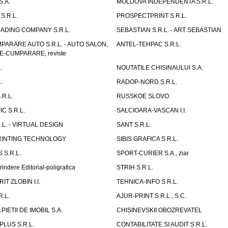
.A.
MOLDOVA INDEPENDENTA S.R.L.
S.R.L.
PROSPECTPRINT S.R.L.
ADING COMPANY S.R.L.
SEBASTIAN S.R.L. - ART SEBASTIAN
PARARE AUTO S.R.L. - AUTO SALON,
ANTEL-TEHPAC S.R.L.
E-CUMPARARE, reviste
.
NOUTATILE CHISINAULUI S.A.
.
RADOP-NORD S.R.L.
R.L.
RUSSKOE SLOVO
C S.R.L.
SALCIOARA-VASCAN I.I.
L. - VIRTUAL DESIGN
SANT S.R.L.
RINTING TECHNOLOGY
SIBIS GRAFICA S.R.L.
 S.R.L.
SPORT-CURIER S.A., ziar
rindere Editorial-poligrafica
STRIH S.R.L.
T ZLOBIN I.I.
TEHNICA-INFO S.R.L.
R.L.
AJUR-PRINT S.R.L., S.C.
IETII DE IMOBIL S.A.
CHISINEVSKII OBOZREVATEL
LUS S.R.L.
CONTABILITATE SI AUDIT S.R.L.