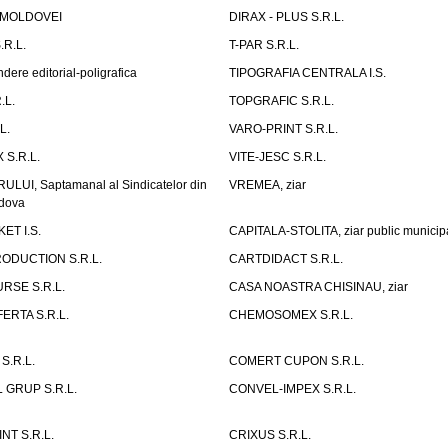
 MOLDOVEI
DIRAX - PLUS S.R.L.
R.L.
T-PAR S.R.L.
ndere editorial-poligrafica
TIPOGRAFIA CENTRALA I.S.
.L.
TOPGRAFIC S.R.L.
L.
VARO-PRINT S.R.L.
 S.R.L.
VITE-JESC S.R.L.
UI, Saptamanal al Sindicatelor din
VREMEA, ziar
ldova
ET I.S.
CAPITALA-STOLITA, ziar public municip
ODUCTION S.R.L.
CARTDIDACT S.R.L.
SE S.R.L.
CASA NOASTRA CHISINAU, ziar
ERTA S.R.L.
CHEMOSOMEX S.R.L.
S.R.L.
COMERT CUPON S.R.L.
 GRUP S.R.L.
CONVEL-IMPEX S.R.L.
NT S.R.L.
CRIXUS S.R.L.