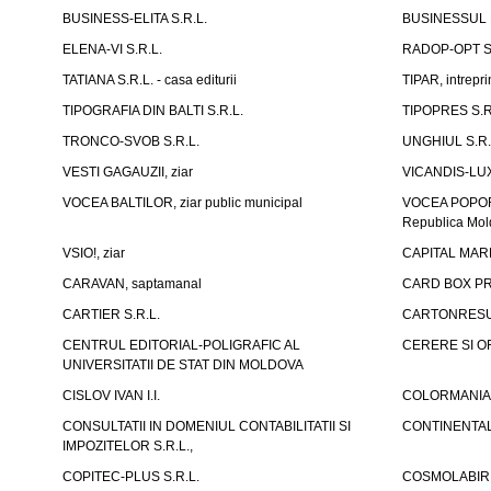
BUSINESS-ELITA S.R.L.
BUSINESSUL
ELENA-VI S.R.L.
RADOP-OPT S.
TATIANA S.R.L. - casa editurii
TIPAR, intrepri
TIPOGRAFIA DIN BALTI S.R.L.
TIPOPRES S.R
TRONCO-SVOB S.R.L.
UNGHIUL S.R.
VESTI GAGAUZII, ziar
VICANDIS-LUX
VOCEA BALTILOR, ziar public municipal
VOCEA POPORUL
Republica Mo
VSIO!, ziar
CAPITAL MARK
CARAVAN, saptamanal
CARD BOX PR
CARTIER S.R.L.
CARTONRESUR
CENTRUL EDITORIAL-POLIGRAFIC AL
CERERE SI OF
UNIVERSITATII DE STAT DIN MOLDOVA
CISLOV IVAN I.I.
COLORMANIA 
CONSULTATII IN DOMENIUL CONTABILITATII SI
CONTINENTAL
IMPOZITELOR S.R.L.,
COPITEC-PLUS S.R.L.
COSMOLABIRI